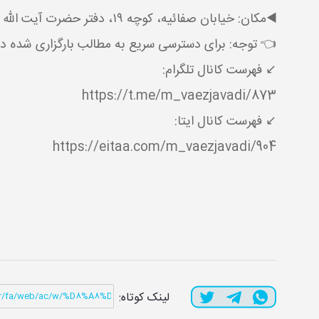
◀️مکان: خیابان صفائیه، کوچه ۱۹، دفتر حضرت آیت الله جوادی آملی حفظه الله
👈 توجه: برای دسترسی سریع به مطالب بارگزاری شده در 
↙️ فهرست کانال تلگرام:
https://t.me/m_vaezjavadi/873
↙️ فهرست کانال ایتا:
https://eitaa.com/m_vaezjavadi/904
لینک کوتاه: