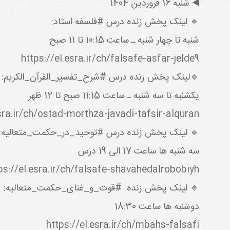
◀️ شنبه 16 فروردین 1404
🔹 لینک پخش زنده درس #فلسفه استاد:
شنبه تا چهار شنبه ـ ساعت 10:15 تا 11 صبح
https://el.esra.ir/ch/falsafe-asfar-jelde9
لینک پخش زنده درس #شرح_تفسیر_القرآن_الکریم:
یکشنبه تا سه شنبه ـ ساعت 11:15 صبح تا 12 ظهر
esra.ir/ch/ostad-morthza-javadi-tafsir-alquran
🔹 لینک پخش زنده درس #توحید_در_حکمت_متعالیه:
سه شنبه ها ساعت 17 الی 19 درس
ps://el.esra.ir/ch/falsafe-shavahedalrobobiyh
🔹 لینک پخش زنده #قوت_و_غنای_حکمت_متعالیه:
دوشنبه ها ساعت 18:30
https://el.esra.ir/ch/mbahs-falsafi