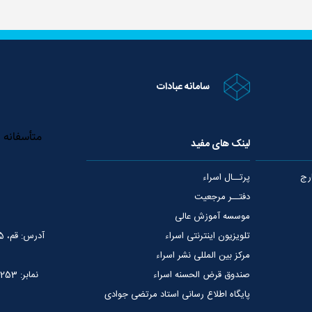
سامانه عبادات
لینک های مفید
رج
پرتــال اسراء
دفتــر مرجعیت
موسسه آموزش عالی
تلویزیون اینترنتی اسراء
آدرس: قم، 75 متری عمار یاسر، نبش خیابان شهید قدوسی
مرکز بین المللی نشر اسراء
صندوق قرض الحسنه اسراء
نمابر: 02537765253
پایگاه اطلاع رسانی استاد مرتضی جوادی