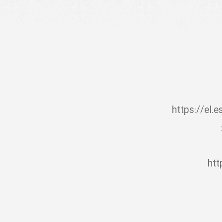

https://el.
htt