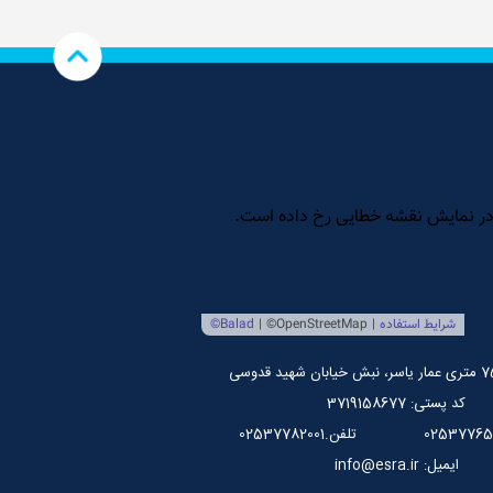
کد پستی: 3719158677
تلفن.02537782001
ایمیل: info@esra.ir