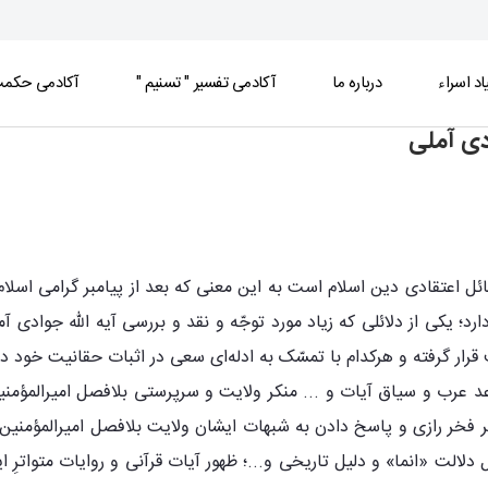
اد اسراء
درباره ما
آکادمی تفسیر " تسنیم "
آکادمی حکمت 
ادی آملی
آملی - موسسه جهانی آموزش عالی علوم حوزوی
ولایتِ جامعه اسلامی بعد از رسول خدا9 از مسائل اعتقادی دین اسلام است به این معنی که بعد
دارد؛ یکی از دلائلی که زیاد مورد توجّه و نقد و بررسی آیه الله جواد
ار گرفته و هرکدام با تمسّک به ادله‌ای سعی در اثبات حقانیت خود دا
عد عرب و سیاق آیات و ... منکر ولایت و سرپرستی بلافصل امیرالمؤمنی
فخر رازی و پاسخ دادن به شبهات ایشان ولایت بلافصل امیرالمؤمنین را 
الت «انما» و دلیل تاریخی و...؛ ظهور آیات قرآنی و روایات متواترِ این