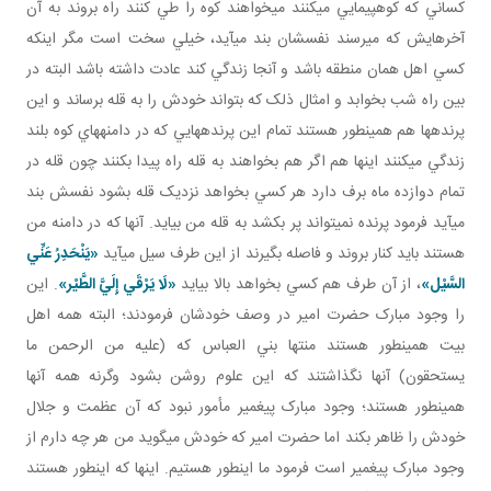
کساني که کوهپيمايي مي کنند مي خواهند کوه را طي کنند راه بروند به آن
آخرهايش که مي رسند نفسشان بند مي آيد، خيلي سخت است مگر اينکه
کسي اهل همان منطقه باشد و آنجا زندگي کند عادت داشته باشد البته در
بين راه شب بخوابد و امثال ذلک که بتواند خودش را به قله برساند و اين
پرنده ها هم همين طور هستند تمام اين پرنده هايي که در دامنه هاي کوه بلند
زندگي مي کنند اينها هم اگر هم بخواهند به قله راه پيدا بکنند چون قله در
تمام دوازده ماه برف دارد هر کسي بخواهد نزديک قله بشود نفسش بند
مي آيد فرمود پرنده نمي تواند پر بکشد به قله من بيايد. آنها که در دامنه من
هستند بايد کنار بروند و فاصله بگيرند از اين طرف سيل مي آيد
«يَنْحَدِرُ عَنِّي
السَّيْل»
، از آن طرف هم کسي بخواهد بالا بيايد
«لَا يَرْقَي إِلَيَّ الطَّيْر»
. اين
را وجود مبارک حضرت امير در وصف خودشان فرمودند؛ البته همه اهل
بيت همين طور هستند منتها بني العباس که (عليه من الرحمن ما
يستحقون) آنها نگذاشتند که اين علوم روشن بشود وگرنه همه آنها
همين طور هستند؛ وجود مبارک پيغمير مأمور نبود که آن عظمت و جلال
خودش را ظاهر بکند اما حضرت امير که خودش مي گويد من هر چه دارم از
وجود مبارک پيغمير است فرمود ما اين طور هستيم. اينها که اين طور هستند