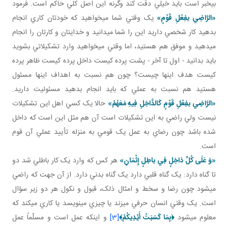
بي خبر است بايد خيلي دقت کند وگرنه اين اصل کلي حاکم است. فرمود
«الرَّاضِي بفِعْلِ قَوْمٍ»
يک وقتي شما مي خواهيد که خودتان کاري انجام
بدهيد کار شخصي داريد اين را شما مي دانيد و خدايتان و کارتان را انجام
مي دهيد و موفق هم هستيد، اما وقتي مي خواهيد وارد تشکيلاتي بشويد
بايد بدانيد - اول تا آخر - پشت پرده کيست داخل پرده کيست ظاهر پرده
کيست هدف اينها چيست؟ چون هم نسبت به اهداف اينها مسئول
هستيد هم نسبت به عملي که بايد انجام بدهيد مسئوليت داريد.
«الرَّاضِي بفِعْلِ قَوْمٍ كَالدَّاخِلِ فِيهِ مَعَهُمْ»
حالا يک کسي اهل اين تشکيلات
نيست ولي راضي به اين تشکيلات است آن هم مثل اين است که داخل
شده باشد چون رضاي به عمل يک قومي به منزله تأييد عملي آن قوم
است.
«وَ عَلَى كُلِّ دَاخِلٍ فِي باطِلٍ إِثْمَانِ»
هر کس که وارد يک کار باطلي شد دو
تا گناه دارد: يک گناه قلبي دارد يک گناه بدني دارد. از آن جهت که راضي
مي شود چون رضا و سخط و امثال ذلک، قبول و نکول هر دو زير سؤال
است. يک وقتي انسان حرفي مي زند يا چيزي مي نويسد يا کاري مي کند که
معلوم مي شود
﴿
بِمَا كَسَبَتْ أَيْدِيكُمْ
﴾
[3]
و اينکه عمل است و مسلّماً عمل