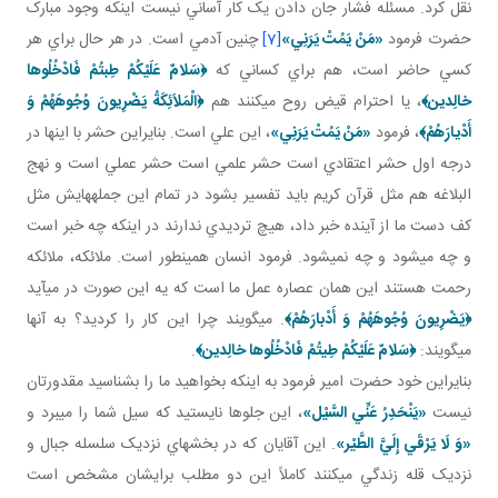
نقل کرد. مسئله فشار جان دادن يک کار آساني نيست اينکه وجود مبارک
حضرت فرمود
«مَنْ يَمُتْ يَرَنِي»
[7]
چنين آدمي است. در هر حال براي هر
کسي حاضر است، هم براي کساني که
﴿
سَلامٌ عَلَيْكُمْ طِبتُمْ فَادْخُلُوها
خالِدين‏
﴾
، يا احترام قيض روح مي کنند هم
﴿
الْمَلاَئِكَةُ يَضْرِيونَ وُجُوهَهُمْ وَ
أَدْيارَهُمْ
﴾
، فرمود
«مَنْ يَمُتْ يَرَنِي»
، اين علي است. بنايراين حشر با اينها در
درجه اول حشر اعتقادي است حشر علمي است حشر عملي است و نهج
البلاغه هم مثل قرآن کريم بايد تفسير بشود در تمام اين جمله هايش مثل
کف دست ما از آينده خبر داد، هيچ ترديدي ندارند در اينکه چه خبر است
و چه مي شود و چه نمي شود. فرمود انسان همين طور است. ملائکه، ملائکه
رحمت هستند اين همان عصاره عمل ما است که يه اين صورت در مي آيد
﴿
يَضْرِيونَ وُجُوهَهُمْ وَ أَدْبارَهُمْ
﴾
. مي گويند چرا اين کار را کرديد؟ به آنها
مي گويند:
﴿
سَلامٌ عَلَيْكُمْ طِيتُمْ فَادْخُلُوها خالِدين‏
﴾
.
بنايراين خود حضرت امير فرمود به اينکه بخواهيد ما را بشناسيد مقدورتان
نيست
«يَنْحَدِرُ عَنِّي السَّيْل»
، اين جلوها نايستيد که سيل شما را مي برد و
«وَ لَا يَرْقَي إِلَيَّ الطَّيْر»
. اين آقايان که در بخش هاي نزديک سلسله جبال و
نزديک قله زندگي مي کنند کاملاً اين دو مطلب برايشان مشخص است