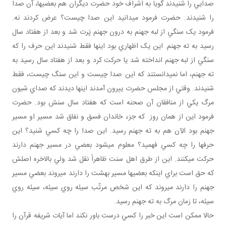
صدايي را شنيدند گويا به اشراف خود حضرت ديگران هم بعضي ها، آن صدا
را شنيدند. حضرت فرمود مي دانيد اين صدا چيست؟ عرض کردند نه.
فرمود يک سنگي از لبه جهنم به درون جهنم پَرت شد و بعد از هفتاد سال
رسيد به ته جهنم. اين يک اظهاري بود اينها فقط شنيدند اين حرف را که
سنگي از لبه جهنم انداخته شد يا حرکت کرد و بعد از هفتاد سال رسيد به
ته جهنم، اما نمي دانستند که اين صدا چيست و اين سنگ چيست، فقط
شنيدند. وقتي از مجلس حضرت ييرون آمدند اينها ديدند که صداي شيون
مرگ يکي از منافقان آن صحنه است که هفتاد سال سنش بود. حضرت
فرمود اين از همان روز که جزء خاندان فسق و نفاق شد مسير او مسير
جهنم بود الآن هم به ته جهنم رسيد. اين صدا را چه کسي شنيد؟ اين
حرف ها را چه کسي فهميد؟ معلوم مي شود بعضي در مسير جهنم دارند
حرکت مي کنند. اين از طرق اهل سنت ظاهراً نقل شد ولي بالاخره اصلش
که حق است براي اينکه بعضي ها مسير بهشت را دارند مي روند بعضي مسير
جهنم را دارند مي روند که اين شخص مرتّب سيئه روي سيئه، سيئه روي
سيئه، تا زمان مرگ به ته جهنم رسيد.
حالا ممکن است اين خبر را کسي درست باور نکند اما آيات شريفه قرآن را