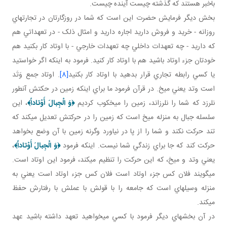
باخبر هستند که گذشته چيست آينده چيست.
بخش ديگر فرمايش حضرت اين است که شما در روزگارتان در تجارت هاي
روزانه - خريد و فروش داريد اجاره داريد و امثال ذلک - در تعهداتي هم
که داريد - چه تعهدات داخلي چه تعهدات خارجي - با اوتاد کار بکنيد هم
خودتان جزء اوتاد باشيد هم با اوتاد کار کنيد. فرمود به اينکه اگر خواستيد
يا کسي رابطه تجاري قرار بدهيد با اوتاد کار بکنيد
[8]
. اوتاد جمع وَتَد
است وتد يعني ميخ. در قرآن فرمود ما براي اينکه زمين در حکتش آن طور
نلرزد که شما را نلرزاند، زمين را ميخکوب کرديم
﴿وَ الْجِبالَ أَوْتاداً﴾
، اين
سلسله جبال به منزله ميخ است که زمين را در حرکتش تعديل مي کند که
تند حرکت نکند و شما را از پا در نياورد وگرنه زمين با آن وضع بخواهد
حرکت کند که جا براي زندگي شما نيست. اينکه فرمود
﴿وَ الْجِبالَ أَوْتاداً﴾
،
يعني وتد و ميخ، که اين حرکت را تنظيم مي کند، فرمود اين اوتاد است.
مي گويند فلان کس جزء اوتاد است فلان کس جزء اوتاد است يعني به
منزله وسيله اي است که جامعه را با قولش با عملش با رفتارش حفظ
مي کند.
در آن بخش هاي ديگر فرمود با کسي مي خواهيد تعهد داشته باشيد عهد