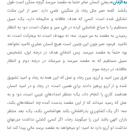
بهِ الزَّمَان‏»،
يعني انسان صابر حتماً به مقصد مي رسد گرچه ممکن است طول
بکشد. کلمه صبر مثل رجاء بار سنگيني علمي دارد. صبر از اين مثلث
تشکيل شده است: کسي که هدف عاقلانه و حکيمانه دارد، يک؛ سبيل
مستقيم را با سراج شناسايي کرده در طي سير و سلوک است، دو؛ به انتظار
رسيدن به مقصد به سر مي برد، سه؛ نه بي هدف است، نه بي حرکت است، نه
نااميد. فرمود صبر چون اين چنين است هيچ انسان صابري نااميد نخواهد
بود حتماً به مقصد مي رسد. پس انتخاي هدف در درجه اول، تشخيص
سبيل مستقيم که به مقصد مي رسد و مي رساند در درجه دوم و انتظار
عاقلانه، در درجه سوم.
فرق بين اميد و آرزو، بين رجاء و عمل که اين همه به رجاء و اميد تشويق
شده و از آرزو پرهيز دادند براي همين است؛ در رجاء و در اميد انسان
هدفمند کاري را انجام داد، يک؛ منتظر امدادهاي غييي است، دو؛ و به
عمل که رسيد مي داند که از اين مقصد بدست آمده چه استفاده اي بکند،
سه؛ اگر يک کشاورزي بذرافشاني بکند هواشناسي بکند، يک؛ بعد منتظر
باران الهي باشد اين را مي گويند رجاء، اگر کسي کشتي نداشت مزرعه اي
نداشت او آرزو دارد نه اميد؛ او مي خواهد به مقصد برسد مالي پيدا کند اما