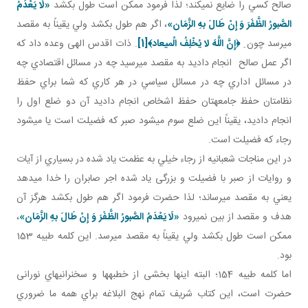
صالح کسي را ضايع نمي کند؛ لذا فرمود ممکن است طول بکشد
«لَا يَعْدَمُ
الصَّبورُ الظَّفَرَ وَ إِنْ طَالَ بهِ الزَّمَان‏»
، اگر هم طول بکشد ولي يقيناً به مقصد
مي رسد چون ِ
﴿إِنَّ اللَّهَ لا يُخْلِفُ الْميعاد﴾
[1]
. ذات اقدس الهی وعده داد که
اگر عمل صالح انجام داديد به مقصد مي رسيد چه در مسائل اقتصادي چه
در مسائل اداري چه در مسائل سياسي در هر کاري که شما براي حفظ
نظامتان حفظ جامعه تان حفظ اشخاص انجام داديد آن دو ضلع اول را
انجام داديد، يقيناً اين ضلع سوم مي شود صبر که فضيلت است يا مي شود
رجاء که فضيلت است.
در اين مناجات شعبانيه از رجاء خيلي به عظمت ياد شده در بسياري از آيات
و روايات از صبر با فضيلت و بزرگی ياد شده اجر صابران را خدا مي دهد
يعني به مقصد مي رساند؛ لذا حضرت فرمود اگر هم طول بکشد هرگز آن
هدف و مقصد از بين نمي رود
«لَا يَعْدَمُ الصَّبورُ الظَّفَرَ وَ إِنْ طَالَ بهِ الزَّمَان‏»
،
ممکن است طول بکشد ولي يقيناً به مقصد مي رسد. اين کلمه طيبه 153
بود.
اما کلمه طيبه 154؛ البته اينها بخشی از خطبه ها و سخنراني هاي نورانی
حضرت است، اين کتاب شريف تمام نهج البلاغه براي همه ما ضروري