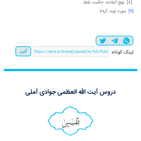
[8]. نهج البلاغه، حکمت 155.
[9]
. سوره توبه, آيه7.
کپی
لینک کوتاه:
دروس آیت الله العظمی جوادی آملی
تفسیر