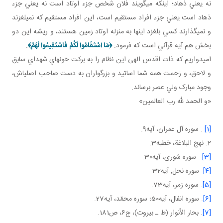
نه يعني ذهاد؛ اينکه مي گويند فلان شخص جزء اوتاد است نه يعني جزء
ذهاد است يعني جزء افراد مستقيم است، اين افراد مستقيم که نمي لغزند
و نمي گذارند کسي بلغزد اينها به منزله اوتاد زمين هستند، و ريشه اين دو
بخش هم آيه قرآني است که فرمود:
﴿
مَا اسْتَقَامُوا لَكُمْ فَاسْتَقِيمُوا لَهُمْ
﴾
.
اميدواريم که ذات اقدس الهی اين نظام را به برکت خون هاي شهداي سابق
و لاحق، و زحمت همه شما اساتيد و بزرگواران به دست صاحب اصلي اش،
وجود مبارک ولي عصر برساند.
«و الحمد لله رب العالمين»
[1]
. سوره آل عمران، آيه9.
2. نهج البلاغة، خطبه3.
[3]
. سوره شوری، آيه30.
[4]
. سوره نحل, آيه32.
[5]
. سوره زمر، آيه73.
[6]
. سوره انفال، آيه50؛ سوره محمّد، آيه27.
[7]
. بحار الأنوار (ط ـ بيروت)، ج‏6، ص181.