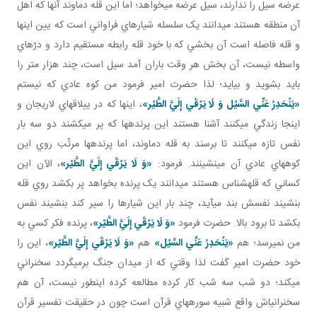
عرضه سيل را ندارند، سيل عرضه مي خواهد؛ اما اين قله دماوند آنها که اهل
آن منطقه هستند مي دانند يک سلسله شيارهاي فراواني است که يين اينها
و قله فاصله است آن بخشي که با خود قله رابطه مستقيم دارد و درّه اي
واسطه نيست، آن بخش هر وقت باران آمد سيل است، چند هزار متر را
بايد بشويد و بيايد؛ لذا حضرت امير فرمود من کوه عادي که نيستم
«يَنْحَدِرُ عَنِّي السَّيْل
وَ لَا يَرْقَي إِلَيَّ الطَّيْر»
، اينها که در ييلاق هاي لاريجان و
اينجا زندگي مي کنند آشنا هستند اين پرنده ها که پر مي کشند دو سه بار
نفس تازه مي کنند تا برسند به قله دماوند، اما پرنده ها مرتّب روي اين
کوه هاي عادي آن مي نشينند. فرمود:
«وَ لَا يَرْقَي إِلَيَّ الطَّيْر»
، الآن اين
کساني که قله شناس هستند مي دانند يک پرنده بخواهد پر بکشد روي قله
بنشيند نفسش بند مي آيد، چند بار اين شيارها را سير کند بنشيند نفس
بکشد تا برود بالا. حضرت فرمود
«وَ لَا يَرْقَي إِلَيَّ الطَّيْر»
، پرنده فکر کسي به
من نمي رسد؛ هم
«يَنْحَدِرُ عَنِّي السَّيْل»
هم
«وَ لَا يَرْقَي إِلَيَّ الطَّيْر»
، اين را
خود حضرت امير گفت لذا وقتي که از ميدان جنگ برمي گردد سخنراني
مي کند؛ دو شب سه شب کار کرده مطالعه کرده اين طور نيست، آن هم
سخنراني اش واقع شبيه سوره هاي قرآن است چون در حقيقت تفسير قرآن