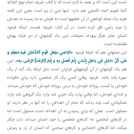
است اين است که بر همه ما لازم است که با کتاب شريف تمام نهج البلاغه
آشنا شويم البته تکميلي هم دارد. اينها نمي از يم است يعني اين کلمه
طيبه يک جمله کوتاهي از آن خطبه ها است نه قبلش به ما رسيده نه بعدش
را سيد رضي نقل کرده است. در آن کتاب شريف هست. اينکه فرمود
انسان صابر هرگز بي هدف نمي ماند، اين يک گوشه اي از دو طرف پهناي
نقل نشده است.
اين جمله اي هم که اينجا فرمود
«الرَّاضِي بفِعْلِ قَوْمٍ كَالدَّاخِلِ فِيهِ مَعَهُمْ وَ
عَلَى كُلِّ دَاخِلٍ فِي باطِلٍ إِثْمَانِ إِثْمُ الْعَمَلِ بهِ وَ إِثْمُ [الرِّضَا] الرِّضَى به‏»
، اين
هم يک گوشه اي از آن گوشه هاي فراوان است مثل اينکه يک آيه از يک
سوره بلند باشد. فرمود وقتي کسي يک کار شخصي دارد براي خانواده
خودش يا کسب روزانه خودش يا درس روزانه خودش که خودش مي داند
و خداي خودش، اما وقتي وارد يک حزبي شد وارد يک گروهي شد وارد
تشکيلاتي شد، بايد بداند که تمام آن اهدافي را که آنها در نظر دارند او
مسئول است. عملي که براي رسيدن به آن اهداف است مسئول است اما
در کارهاي شخصي نه؛ کارهاي شخصي را خود انسان مي داند دارد چکار
مي کند، اما کارهاي اجتماعي و کارهاي سياسي که انسان از راز و رمزش