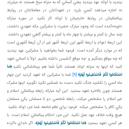
ببنديد با اوتاد عهد بينديد يعني کساني که به منزله ميخ هستند نه مي لرزند
نه اجازه مي دهند کسي بلرزد. در تعهداتتان در معاملاتتان در روابط
بين المللي تان در روابط خارجي تان با اوتاد کار بکنيد. در سوره مبارکه
«توبه»آمده است که وجود مبارک حضرت با مشرکين مکه تعهدي داشتند،
چند سال يا کمتر و بيشتر يا چهار ماه يا کمتر و بيشتر گاهي تعهدي داشتند.
اين اربعة اعوام يا اربعة أشهر اين اربعة أشهر غير از آن أربعة أشهري است
که در موارد ديگر آمده است. فرمود شما بخواهيد با مشرکين عهد ببنديد
که چه موقع بجنگيم و چه موقع آتش بس داشته باشيم. اولاً با کساني تعهد
کنيد که اينها به منزله اوتاد هستند ثانياً شما هم پيمان شکني نکنيد.
﴿
مَا
اسْتَقَامُوا لَكُمْ فَاسْتَقِيمُوا لَهُمْ
﴾
.
[9]
شما با مشرکين که تعهد کرديد اين چهار
ماه کسي را نکشيد جنگ نکنيد دست به شمشير نکنيد نگوييد اينها مشرک
هستند چون بالاخره تعهد بستيد. اين آيه مبارکه رابطه بين المللي اسلام و
غير اسلام را مشخص مي کند، رابطه شخصي دو تا مسلمان يکي مسلمان
يکي کافر را مشخص مي کند. فرمود يراي نظم جامعه شما جزء اوتاد باشيد.
هيچ وقت خلاف عهد عمل نکنيد. اين جزء احکام بين المللي اسلام است. با
هر کسي تعهد بستيد
﴿
مَا اسْتَقَامُوا لَكُمْ فَاسْتَقِيمُوا لَهُمْ
﴾
، اگر خداي ناکرده