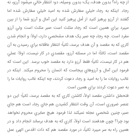
از چه راه؟ بدون هدف، يک؛ بدون وسيله، دو؛ انتظار خالي مي شود آرزو، نه
رجاء. اينکه به رجاء خيلي سفارش شده به اميد خيلي سفارش شده اما
گفتند از آرزو پرهيز کنيد از أمل پرهيز کنيد اين آمال و آرزو شما را از بين
مي برد يراي همين است که رجاء مثلث است صبر مثلث است ولي آرزو
مفرد است. چه رجاء چه صبر يک هدف مشخصي دارد، اولاً؛ و انجام شدن
کاری که به مقصد و آن هدف برسد، ثانياً؛ انتظار عاقلانه براي رسيدن به آن
مقصد است، ثالثاً؛ اما در مسئله آرزو، مقصدي در کار نيست، اولاً؛ عملي
هم در کار نيست، ثانياً؛ فقط آرزو دارد به مقصد خوب برسد. اين است که
فرمود اين آمال و آرزوهاي بيجاست که انسان را محروم مي کند. اينکه در
غالب روايات ما را به اميد و رجاء دعوت کردند، چه اينکه غالب روايات ما را
به صبر دعوت کردند براي همين است.
فتحصّل داشتن مقصد اولاً، کاشتن کاري که به مقصد برسد، ثانياً؛ اين دو
عنصر ضروري است، آن وقت انتظار کشيدن هم جاي رجاء است هم جاي
صبر، چنين شخصي عجله نمي کند لذا فرمود هيچ صابري محروم نخواهد
بود چرا؟ چون هدفمند است اولاً، کاري که به هدف برساند انجام داد و در
همين راه به سر مي برد ثانياً، در مورد مقصد هم که ذات اقدس الهی عمل