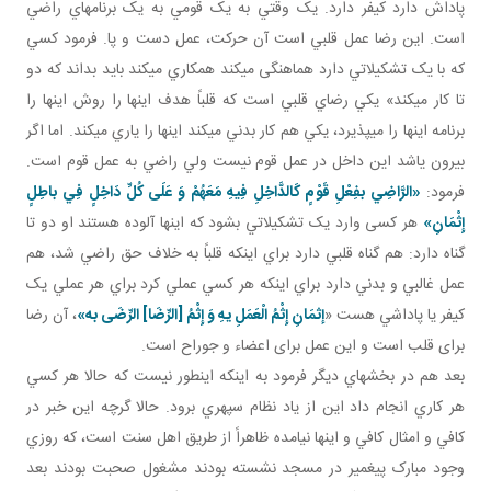
پاداش دارد کيفر دارد. يک وقتي به يک قومي به يک برنامه اي راضي
است. اين رضا عمل قلبي است آن حرکت، عمل دست و پا. فرمود کسي
که با يک تشکيلاتي دارد هماهنگی مي کند همکاري مي کند بايد بداند که دو
تا کار مي کند» يکي رضاي قلبي است که قلباً هدف اينها را روش اينها را
برنامه اينها را مي پذيرد، يکي هم کار بدني مي کند اينها را ياري مي کند. اما اگر
بيرون ياشد اين داخل در عمل قوم نيست ولي راضي به عمل قوم است.
فرمود:
«الرَّاضِي بفِعْلِ قَوْمٍ كَالدَّاخِلِ فِيهِ مَعَهُمْ وَ عَلَى كُلِّ دَاخِلٍ فِي باطِلٍ
إِثْمَانِ»
هر کسی وارد يک تشکيلاتي بشود که اينها آلوده هستند او دو تا
گناه دارد: هم گناه قلبي دارد براي اينکه قلباً به خلاف حق راضي شد، هم
عمل غالبي و بدني دارد براي اينکه هر کسي عملي کرد براي هر عملي يک
کيفر يا پاداشي هست «
إثمَانِ إِثْمُ الْعَمَلِ يهِ وَ إِثْمُ [الرِّضَا] الرِّضَى به‏»
، آن رضا
برای قلب است و اين عمل برای اعضاء و جوراح است.
بعد هم در بخش هاي ديگر فرمود به اينکه اين طور نيست که حالا هر کسي
هر کاري انجام داد اين از ياد نظام سپهري برود. حالا گرچه اين خبر در
کافي و امثال کافي و اينها نيامده ظاهراً از طريق اهل سنت است، که روزي
وجود مبارک پيغمير در مسجد نشسته بودند مشغول صحبت بودند بعد