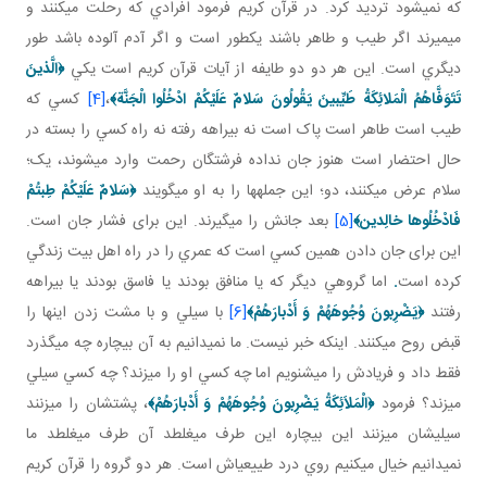
که نمي شود ترديد کرد. در قرآن کريم فرمود افرادي که رحلت مي کنند و
مي ميرند اگر طيب و طاهر باشند يک طور است و اگر آدم آلوده باشد طور
ديگري است. اين هر دو دو طايفه از آيات قرآن کريم است يکي
﴿
الَّذينَ
تَتَوَفَّاهُمُ الْمَلائِكَةُ طَيِّبينَ يَقُولُونَ سَلامٌ عَلَيْكُمْ ادْخُلُوا الْجَنَّة
﴾
،
[4]
کسي که
طيب است طاهر است پاک است نه بيراهه رفته نه راه کسي را بسته در
حال احتضار است هنوز جان نداده فرشتگان رحمت وارد مي شوند، يک؛
سلام عرض مي کنند، دو؛ اين جمله ها را به او مي گويند
﴿
سَلامٌ عَلَيْكُمْ طِبتُمْ
فَادْخُلُوها خالِدين‏
﴾
[5]
بعد جانش را مي گيرند. اين برای فشار جان است.
اين برای جان دادن همين کسي است که عمري را در راه اهل بيت زندگي
کرده است
.
اما گروهي ديگر که يا منافق بودند يا فاسق بودند يا بيراهه
رفتند
﴿
يَضْرِبونَ وُجُوهَهُمْ وَ أَدْبارَهُمْ
﴾
[6]
با سيلي و با مشت زدن اينها را
قبض روح مي کنند. اينکه خبر نيست. ما نمي دانيم به آن بيچاره چه مي گذرد
فقط داد و فريادش را مي شنويم اما چه کسي او را مي زند؟ چه کسي سيلي
مي زند؟ فرمود
﴿
الْمَلاَئِكَةُ يَضْرِبونَ وُجُوهَهُمْ وَ أَدْبارَهُمْ
﴾
، پشتشان را مي زنند
سيلي شان مي زنند اين بيچاره اين طرف مي غلطد آن طرف مي غلطد ما
نمي دانيم خيال مي کنيم روي درد طييعي اش است. هر دو گروه را قرآن کريم