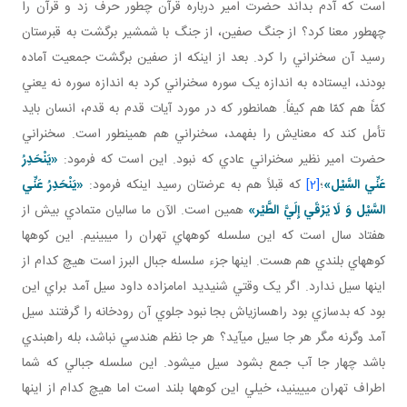
است که آدم بداند حضرت امير درباره قرآن چطور حرف زد و قرآن را
چه طور معنا کرد؟ از جنگ صفين، از جنگ با شمشير برگشت به قبرستان
رسيد آن سخنراني را کرد. بعد از اينکه از صفين برگشت جمعيت آماده
بودند، ايستاده به اندازه يک سوره سخنراني کرد به اندازه سوره نه يعني
کمّاً هم کمّا هم کيفاً. همان طور که در مورد آيات قدم به قدم، انسان بايد
تأمل کند که معنايش را بفهمد، سخنراني هم همين طور است. سخنراني
حضرت امير نظير سخنراني عادي که نبود. اين است که فرمود:
«يَنْحَدِرُ
عَنِّي السَّيْل‏»
؛
[2]
که قبلاً هم به عرضتان رسيد اينکه فرمود:
«يَنْحَدِرُ عَنِّي
السَّيْل
وَ لَا يَرْقَي إِلَيَّ الطَّيْر»
همين است. الآن ما ساليان متمادي بيش از
هفتاد سال است که اين سلسله کوه هاي تهران را مي بينيم. اين کوه ها
کوه هاي بلندي هم هست. اينها جزء سلسله جبال البرز است هيچ کدام از
اينها سيل ندارد. اگر يک وقتي شنيديد امامزاده داود سيل آمد براي اين
بود که بدسازي بود راه سازي اش بجا نبود جلوي آن رودخانه را گرفتند سيل
آمد وگرنه مگر هر جا سيل مي آيد؟ هر جا نظم هندسي نباشد، بله راه بندي
باشد چهار جا آب جمع بشود سيل مي شود. اين سلسله جبالي که شما
اطراف تهران مي يينيد، خيلي اين کوه ها بلند است اما هيچ کدام از اينها