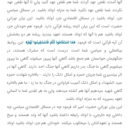
آنها آمدند نقض عهد کردند شما هم نقض عهد کنيد ولي تا آنها نقض عهد
نکردند شما نقض عهد نکنيد شما به منزله اوتاد باشيد. در مسائل سياسي
جزء اوتاد باشيد در مسائل اقتصادي جزء اوتاد باشيد. اين بيان نوراني
حضرت است که اين بيان البته ريشه قرآني دارد. فرمود هم خودتان جزء
اوتاد باشيد هم با آنها که اوتاد هستند تعهد ببنديد ريشه هر دو بخشش
آن آيه قرآني است که فرمود:
﴿
مَا اسْتَقَامُوا لَكُمْ فَاسْتَقِيمُوا لَهُمْ
﴾
. اين روابط
بين المللي و سياسي شما است. درست است که مشرک هستند، در
جنگ هايمان حواسمان هم جمع باشد گاهي آنها پيروز مي شوند گاهي ما پيروز
مي شويم گاهي ما جنگ بدر داريم گاهي آنها جنگ احد دارند. گاهي آنها در
اثر بي تدبيري شما جريان حمزه و امثال ذلک را دارند – بالاخره شهادت حمزه
سيد الشهداء و امثال ذلک آسيب فراواني در جنگ به ما زد - ما هم بالاخره
گاهي شهيد مي دهيم آنها هم کشته مي دهند ولي به هر تقدير شما با کساني
تعهد بسپريد که به منزله اوتاد باشند.
اين بيان نوراني حضرت امير که فرمود چه در مسائل اقتصادي سياسي چه
داخلي چه خارجي، با اوتاد رايطه داشته باشيد آنها که وتد هستند و ميخ
هستند و تعهداتتان را ميخکوب مي کنند. خودتان هم جزء اوتاد باشيد اوتاد