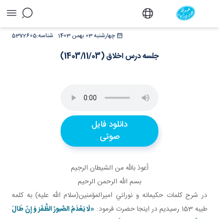
جلسه درس اخلاق (1403/11/03) - دفتر
چهارشنبه 03 بهمن 1403
شناسه:
5372605
جلسه درس اخلاق (1403/11/03)
دانلود فایل
صوتی
أعوذ بالله من الشيطان الرجيم
بسم الله الرحمن الرحيم
در شرح کلمات حکيمانه و نوراني اميرالمؤمنين(سلام الله عليه) به کلمه
طيبه 153 رسيديم در اينجا حضرت فرمود:
«لَا يَعْدَمُ الصَّبورُ الظَّفَرَ وَ إِنْ طَالَ