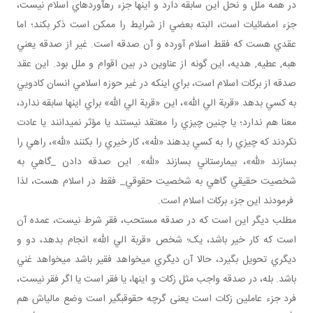
در همه ملل و نحل اين سابقه دارد و اينها جزء ره آوردهاي اسلام نيست،
جزء امضائيات است، البته بعضي از شرايط را ممکن است ذکر بکند؛ اما
عقدي هست که فقط اسلام آورده و آن صدقه است. غير از صدقه يعني
هبه, عطيه, هديه، اين گونه از عناوين در بين اقوام و ملل بود. اين عقد
صدقه از برکات اسلام است، براي اينکه در غير حوزه اسلامي انسان کادويي
به کسي بدهد «قربة الي الله»، اين «قربة الي الله» براي اينها سابقه ندارد،
معنا هم ندارد؛ يا چنين چيزي را معتقد نيستند يا مؤثر نمي دانند يا عادت
نکردند که چيزي را به کسي بدهند «لله»، کار خيري را بکنند «لله»، راهي را
بسازند «لله»، بيمارستاني بسازند «لله». اين صدقه دادن _گاهي به
شخصيت حقيقي گاهي به شخصيت حقوقي_ فقط در اسلام هست، لذا
فرمودند اين جزء برکات اسلام است.
مطلب ديگر اين است که در صدقه مستحب، فقر شرط نيست، عمده آن
است که کار خير باشد، يک؛ شخص «قربة الي الله» انجام بدهد، دو و
ديگري تحويل بگيرد، حالا آن ديگري مي خواهد فقير باشد مي خواهد غني
باشد. بله، در صدقه واجب مثل زکات و اينها، يا فقر است يا اگر فقر نيست،
فرد جزء عاملين زکات است يعنی گرچه حقوق بگير است وضع مالي اش هم