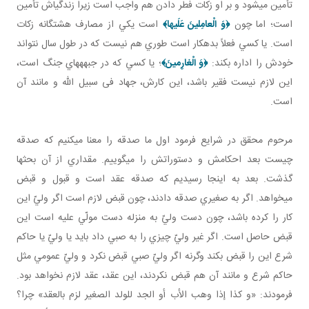
تأمين مي شود و بر او زکات فطر دادن هم واجب است زيرا زندگي اش تأمين
است؛ اما چون
﴿
وَ الْعامِلينَ عَلَيها‏
﴾
است يکي از مصارف هشت گانه زکات
است. يا کسي فعلاً بدهکار است طوري هم نيست که در طول سال نتواند
خودش را اداره بکند:
﴿
وَ الْغارِمينَ
﴾
؛ يا کسي که در جبهه هاي جنگ است،
اين لازم نيست فقير باشد، اين کارش، جهاد فی سبيل الله و مانند آن
است.
مرحوم محقق در شرايع فرمود اول ما صدقه را معنا مي کنيم که صدقه
چيست بعد احکامش و دستوراتش را مي گوييم. مقداري از آن بحث ها
گذشت. بعد به اينجا رسيديم که صدقه عقد است و قبول و قبض
مي خواهد. اگر به صغيري صدقه دادند، چون قبض لازم است اگر وليّ اين
کار را کرده باشد، چون دست وليّ به منزله دست مولّي عليه است اين
قبض حاصل است. اگر غير وليّ چيزي را به صبي داد بايد يا وليّ يا حاکم
شرع اين را قبض بکند وگرنه اگر وليّ صبي قبض نکرد و وليّ عمومي مثل
حاکم شرع و مانند آن هم قبض نکردند، اين عقد، عقد لازم نخواهد بود.
فرمودند: «و كذا إذا وهب الأب أو الجد للولد الصغير لزم بالعقد» چرا؟