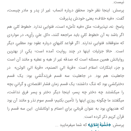
نيست.
پرسش: اينجا نظر خود محقق درباره انساب غير از پدر و مادر چيست،
گفت: «فيه خلاف» يعنی خودش پذيرقت
پاسخ: نه، نپذيرفت؛ مثل «فيه تأمل» است، فتوايي ندارد. خطوط کلي هم
اگر باشد به آن خطوط کلي بايد مراجعه کنند، «کل علي رأي»، در مواردی
که متوقف اند فتوايي ندارند. اگر قواعد کليه اي درباره عقود بود مطلبي ديگر
است. حالا جزئيات اينها در چند روايت آمده است؛ يکي از بهترين
رواياتش همين مسئله است که صدقه غير از هبه و عطيه و مانند آن است
و جزء ابتکارات اسلام است. «قربة الي الصنم»، «قربة الي الوثن» در
جاهليت هم بود. در جاهليت سه قسم فرزندکُشي بود: يک قسم
دخترکشي بود که ننگ داشتند؛ يک قسم زمان فشار اقتصادي و گراني بچه
را مي کشتند چه دختر چه پسر، اينجا ديگر دختر و پسر فرق نداشت،
می گفتند ما چگونه روزي اينها را تأمين بکنيم؛ قسم سوم نذر و مانند آن بود
که هديه اي بود به عنوان قرباني براي اصنام و اوثانشان. اين سه قسم را
قرآن کريم ذکر کرده است.
پرسش:
﴿
خَشْيَةَ إِمْلاق
﴾
که شما می­فرماييد ...