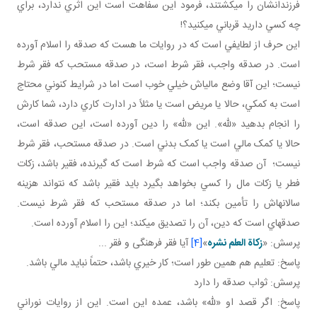
فرزندانشان را می­کشتند، فرمود اين سفاهت است اين اثري ندارد، براي
چه کسي داريد قرباني مي کنيد؟!
اين حرف از لطايفي است که در روايات ما هست که صدقه را اسلام آورده
است. در صدقه واجب، فقر شرط است، در صدقه مستحب که فقر شرط
نيست؛ اين آقا وضع مالي اش خيلي خوب است اما در شرايط کنوني محتاج
است به کمکي، حالا يا مريض است يا مثلاً در ادارت کاري دارد، شما کارش
را انجام بدهيد «لله». اين «لله» را دين آورده است، اين صدقه است،
حالا يا کمک مالي است يا کمک بدني است. در صدقه مستحب، فقر شرط
نيست؛ آن صدقه واجب است که شرط است که گيرنده، فقير باشد، زکات
فطر يا زکات مال را کسي بخواهد بگيرد بايد فقير باشد که نتواند هزينه
سالانه اش را تأمين بکند؛ اما در صدقه مستحب که فقر شرط نيست.
صدقه اي است که دين، آن را تصديق مي کند؛ اين را اسلام آورده است.
پرسش: «
زکاة العلم نشره
»
[4]
آيا فقر فرهنگی و فقر ...
پاسخ: تعليم هم همين طور است؛ کار خيري باشد، حتماً نبايد مالي باشد.
پرسش: ثواب صدقه را دارد
پاسخ: اگر قصد او «لله» باشد، عمده اين است. اين از روايات نوراني