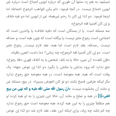
نمي شود به هم زد؛ منتها آن طوري که درباره ابوين اجماع است درباره غير
ابوين اجماع نيست. در آنجا فرمود: «لم يکن للواهب الرجوع اجماعا» اما
اينجا فرمود: «و کذا إن کان ذا رحم غيرهما» غير از ابوين اما «و فيه خلاف
و إن كان أجنبيا فله الرجوع».
سه مسئله است: يا از بستگان است که «فيه خلاف» يا والدين است که
اجماعي است رجوع جايز نيست يا بيگانه است که چون هبه است و صدقه
نيست _صدقه، عقد لازم است اما هبه، عقد لازم نيست_ رجوع جايز
است: «و إن کان أجنبيا فله الرجوع» چه زمانی؟ «ما دامت العين باقية».
«فإن تلفت» آن عين، حالا يا به تلف شخص يا به اتلاف قهری «فلا رجوع»
حق ندارد که برود بدلش يا مثلش را بگيرد «و کذا إن عوض عنها»؛ يک
وقت است که هبه، هبه معوضه است، در هبه معوضه حق رجوع ندارد
مگر اينکه طرفين فسخ بکنند «و لو کان العوض يسيرا». در بيع، مسئله غرر
و مانند آن بخشوده نيست
«اَنّ رسول الله صلی الله عليه و آله نهی عن بيع
الغرر»
[1]
در هبه و صلح و مانند آن، حالا اين چيزی را به او هبه کرده او
هم متقابلاً چيزی را به اين هبه کرده، هبه معوضه است حق رجوع ندارد
چه کم باشد چه زياد، برای اينکه اين عقد، عقد لازم شد «و کذا إن عوض