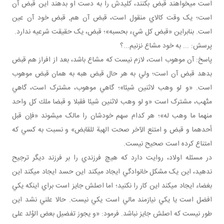
است می خواهند قبض بکنند، کليدش را به دست او بدهند اين قبض آن
است؛ يک وقت کالاي منقول است، قبض آن هم, قبض خود آن عين
است. بنابراين «قبض کل شيء بحسبه»؛ قبض، يک حقيقت شرعيه ندارد.
پرسش: ... به خود مشاع نزنيم...؟
پاسخ: آن موهوب است، لازم نيست که مشاع باشد، بعد از افراز هم قبض
بدهد قبض آن است؛ ولي به هر حال قبض هبه به همان قبض موهوب
است. «و لو وهب لاثنين شيئا»؛ گاهي موهوب، مشترک است، گاهي
متّهب، مشترک است «و لو وهب لاثنين شيئا فقبلا و قبضا ملك كل واحد
منهما ما وهب له»؛ هر کدام سهم خودشان را مالک مي شوند «فإن قبل
أحدهما و قبض و امتنع الآخر صحت الهبة للقابض» و نسبت به کسي که
امتناع کرده است صحيح نيست.
در مسئله اولاد، روايت دارد که هيچ فرزندي را بر فرزند ديگر ترجيح
ندهيد، اين يک مشکل خانوادگي ايجاد مي کند اين حسد ايجاد مي کند اين
بغضاء ايجاد مي کند اين کار را نکنيد؛ اما اصلش جايز است براي اينکه يکي
افضل است يا يکي نيازمند مالي است يکي نيست. حالا علني نشد اين
طور نيست که اصلش جايز نباشد. فرمود: «و يجوز تفضيل بعض الوُلد علی