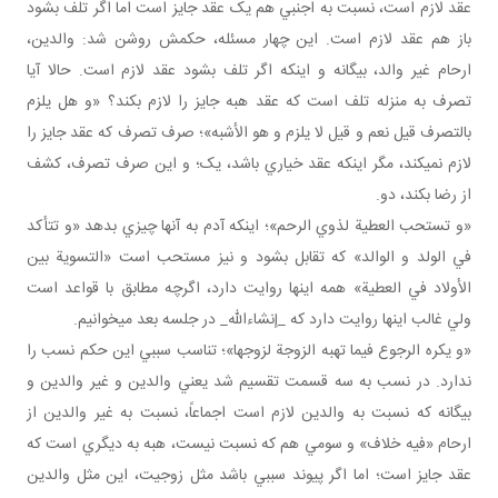
عقد لازم است، نسبت به اجنبي هم يک عقد جايز است اما اگر تلف بشود
باز هم عقد لازم است. اين چهار مسئله، حکمش روشن شد: والدين،
ارحام غير والد، بيگانه و اينکه اگر تلف بشود عقد لازم است. حالا آيا
تصرف به منزله تلف است که عقد هبه جايز را لازم بکند؟ «و هل يلزم
بالتصرف قيل نعم و قيل لا يلزم و هو الأشبه»؛ صرف تصرف که عقد جايز را
لازم نمي کند، مگر اينکه عقد خياري باشد، يک؛ و اين صرف تصرف، کشف
از رضا بکند، دو.
«و تستحب العطية لذوي الرحم»؛ اينکه آدم به آنها چيزي بدهد «و تتأكد
في الولد و الوالد» که تقابل بشود و نيز مستحب است «التسوية بين
الأولاد في العطية» همه اينها روايت دارد، اگرچه مطابق با قواعد است
ولي غالب اينها روايت دارد که _إن شاءالله_ در جلسه بعد مي خوانيم.
«و يكره الرجوع فيما تهبه الزوجة لزوجها»؛ تناسب سببي اين حکم نسب را
ندارد. در نسب به سه قسمت تقسيم شد يعني والدين و غير والدين و
بيگانه که نسبت به والدين لازم است اجماعاً، نسبت به غير والدين از
ارحام «فيه خلاف» و سومي هم که نسبت نيست، هبه به ديگري است که
عقد جايز است؛ اما اگر پيوند سببي باشد مثل زوجيت، اين مثل والدين