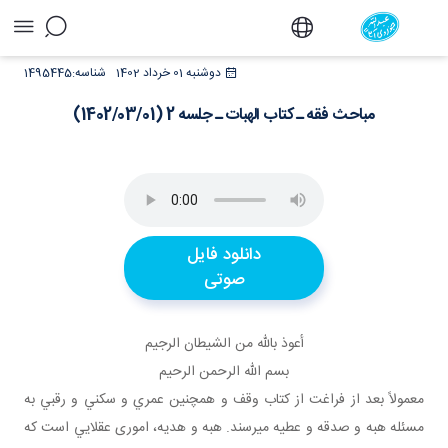
مباحث فقه ـ کتاب الهبات ـ جلسه 2 (1402/03/01)
دوشنبه 01 خرداد 1402
شناسه:
1495445
- دفتر
مباحث فقه ـ کتاب الهبات ـ جلسه 2 (1402/03/01)
دانلود فایل
صوتی
أعوذ بالله من الشيطان الرجيم
بسم الله الرحمن الرحيم
معمولاً بعد از فراغت از کتاب وقف و همچنين عمري و سکني و رقبي به
مسئله هبه و صدقه و عطيه مي رسند. هبه و هديه، اموری عقلايي است که