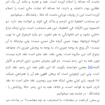
ماست که صدقه را اسلام آورده است. هبه و هديه و مانند آن يک امر
عقلايي بود، داشتند و دارند؛ اما صدقه که عبادت مالي است را اسلام
آورده است اين از روايات نوراني ماست که حالا ـ إن شاءالله ـ مي خوانيم.
«و يستحب العطية لذي الرحم و يتأکد في الولد و الوالد» بعد دارد: «و
التسويه بين الأولاد في العطية» اين هم مستحب است، براي اينکه نزاع
داخلي نشود و امر خانوادگي به هم نخورد. «و يکره الرجوع في ما تهب
الزوجة لزوجها» پيوند سببي گرچه مثل نسبي نيست ولي بي ارتباط با آن
نيست؛ اگر زوج به زوجه چيزي داد يا زوجه به زوجش چيزي داد بخواهد
رجوع کند اين مکروه است، يعني عقد، عقد جايز است عقد لازم نيست،
چون هبه به ذي رحم نيست. «و قيل يجريان مجری ذوي الرحم و الأول
أشبه»
[5]
بعضي خواستند بگويند که اين نظير هبه ذي رحم، عقد لازم
است ولي اين اولويتي است که برهان فقهي هم آن را همراهي نمي کند
لذا فرمود رای اولي يعني اينکه هبه بين زوجين، عقد جايز است نه عقد
لازم، اشبهِ به قواعد است، بر خلاف هبه به ذي رحم. حالا رواياتش را -
إن شاءالله - در جلسه بعد مي خوانيم.
پرسش: کراهت در معاملات يا استحباب به چه معناست؟ در عبادات می­