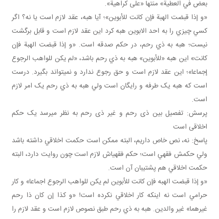
بعض في العطية» منتها «علی كراهية».
«و إذا قبضت الهبة فإن كانت للأبوين»؛ آيا هبه، عقد لازم است يا نه؟ اگر
کسي چيزي را به احد الابوين هبه کرد اين عقد لازم است و قابل برگشت
نيست؛ هبه به ذي رحم، در حکم صدقه است. «و إذا قبضت الهبة فإن
کانت» اين هبه «للأبوين» هبه به ذي رحم باشد، «لم يكن للواهب الرجوع
إجماعا»؛ اين عقد لازم است و حق رجوع ندارد و نمي تواند بگيرد. درست
است که هبه يک طرفه و رايگان است ولي هبه به ذي رحم يک امر لازم
است.
پرسش: تفصيل بين ذی رحم و غير ذی رحم به نظر می­رسد يک حکم
اخلاقی است
پاسخ: نه، نص خاص داريم، البته ممکن است حکمت اخلاقي داشته باشد
ولي حکمش فقهي است؛ حکم فقهي اش لازم است چون روايت دارد، البته
حکمت اخلاقي هم پشتيبان آن است.
«و إذا قبضت الهبه فإن کانت للأبوين لم يکن للواهب الرجوع اجماعا» و کار
حرامي است نه اينکه کار اخلاقي نکرده است! «و كذا إن كان ذا رحم
غيرهما» غير والدين. هبه به ذي رحم طبق نصوص لازم است و عقد لازم را