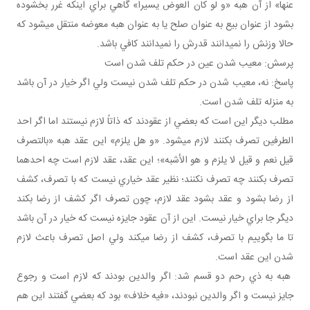
عنها» از آن هبه «و لو کان العوض يسيرا» گاهي براي اينکه غرر بخشوده
بشود از عنوان بيع به عنوان صلح يا به عنوان هبه معوضه منتقل مي شود که
حالا وزنش را نمي دانند قدرش را نمي دانند کافي باشد.
پرسش: معيب شدن عين در حکم تلف شدن است
پاسخ: نه، معيب شدن در حکم تلف شدن نيست ولي اگر خيار در آن باشد
به منزله تلف شدن است.
مطلب ديگر اين است که بعضي از عقودند که ذاتاً لازم نيستند اما اگر احد
الطرفين تصرف بکنند لازم مي شود. «و هل يلزم» اين عقد هبه «بالتصرف
قيل نعم و قيل لا يلزم و هو الأشبه»؛ اين عقد، عقد لازم است چه احدهما
تصرف بکنند چه تصرف نکنند؛ نظير عقد خياري نيست که با تصرف، کشف
از رضا بشود و عقد بشود عقد لازم، چون تصرف اگر کشف از رضا بکند
ديگر جا براي خيار نيست. اين از آن عقود جايزه نيست که خيار در آن باشد
تا ما بگوييم با تصرف، کشف از رضا مي کند ولي اصل تصرف باعث لازم
شدن اين عقد است.
هبه به ذي رحم دو قسم شد: اگر والدين بودند که لازم است و رجوع
جايز نيست و اگر والدين نبودند، «فيه خلاف» بود که بعضي گفتند اين هم