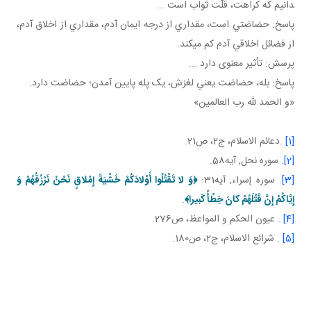
دانيم که کراهت، قلّت ثواب است ...
پاسخ: حضاضتي است، مقداري از درجه ايمان آدم، مقداري از اخلاق آدم،
از فضائل اخلاقي آدم کم مي کند.
پرسش: تأثير معنوی دارد ...
پاسخ: بله، حضاضت يعني لغزش، يک پله پايين آمدن؛ حضاضت دارد.
«و الحمد لله رب العالمين»
[1]
.دعائم الاسلام، ج2، ص21.
[2]
. سوره نحل, آيه58.
[3]
. سوره إسراء, آيه31:
﴿وَ لا تَقْتُلُوا أَوْلادَكُمْ خَشْيَةَ إِمْلاقٍ نَحْنُ نَرْزُقُهُمْ وَ
إِيَّاكُمْ إِنَّ قَتْلَهُمْ كانَ خِطْأً كَبيرا﴾
.
[4]
. عيون الحکم و المواعظ، ص276.
[5]
. شرائع الاسلام، ج2، ص180.