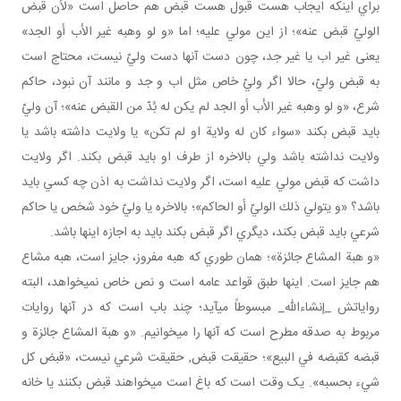
براي اينکه ايجاب هست قبول هست قبض هم حاصل است «لأن قبض
الوليّ قبض عنه»؛ از اين مولي عليه؛ اما «و لو وهبه غير الأب أو الجد»
يعنی غير اب يا غير جد، چون دست آنها دست وليّ نيست، محتاج است
به قبض وليّ، حالا اگر وليّ خاص مثل اب و جد و مانند آن نبود، حاکم
شرع، «و لو وهبه غير الأب أو الجد لم يكن له بُدّ من القبض عنه»؛ آن وليّ
بايد قبض بکند «سواء كان له ولاية او لم تکن» يا ولايت داشته باشد يا
ولايت نداشته باشد ولي بالاخره از طرف او بايد قبض بکند. اگر ولايت
داشت که قبض مولي عليه است، اگر ولايت نداشت به اذن چه کسي بايد
باشد؟ «و يتولي ذلك الوليّ أو الحاکم»؛ بالاخره يا وليّ خود شخص يا حاکم
شرعي بايد قبض بکند، ديگري اگر قبض بکند بايد به اجازه اينها باشد.
«و هبة المشاع جائزة»؛ همان طوري که هبه مفروز، جايز است، هبه مشاع
هم جايز است. اينها طبق قواعد عامه است و نص خاص نمي خواهد، البته
رواياتش _إن شاءالله_ مبسوطاً مي آيد؛ چند باب است که در آنها روايات
مربوط به صدقه مطرح است که آنها را مي خوانيم. «و هبة المشاع جائزة و
قبضه كقبضه في البيع»؛ حقيقت قبض, حقيقت شرعي نيست، «قبض کل
شيء بحسبه». يک وقت است که باغ است مي خواهند قبض بکنند يا خانه