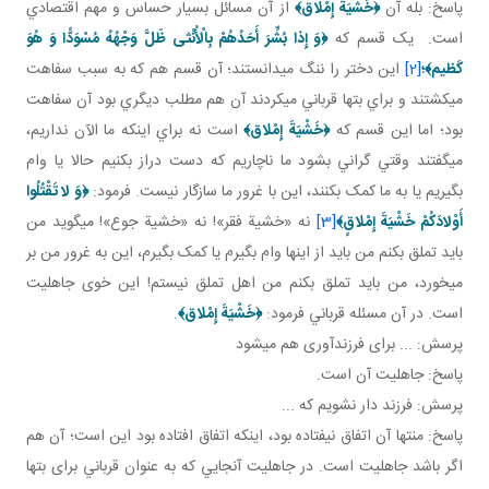
پاسخ: بله آن
﴿
خَشْيَةَ إِمْلاق
﴾
از آن مسائل بسيار حساس و مهم اقتصادي
است. يک قسم که
﴿
وَ إِذا بُشِّرَ أَحَدُهُمْ بِالْأُنْثی‏ ظَلَّ وَجْهُهُ مُسْوَدًّا وَ هُوَ
كَظيم‏
﴾؛
[2]
اين دختر را ننگ مي دانستند؛ آن قسم هم که به سبب سفاهت
مي کشتند و براي بت ها قرباني مي کردند آن هم مطلب ديگري بود آن سفاهت
بود؛ اما اين قسم که
﴿
خَشْيَةَ إِمْلاق
﴾
است نه براي اينکه ما الآن نداريم،
مي گفتند وقتي گراني بشود ما ناچاريم که دست دراز بکنيم حالا يا وام
بگيريم يا به ما کمک بکنند، اين با غرور ما سازگار نيست. فرمود:
﴿
وَ لا تَقْتُلُوا
أَوْلادَكُمْ خَشْيَةَ إِمْلاقٍ
﴾
[3]
نه «خشية فقر»! نه «خشية جوع»! مي گويد من
بايد تملق بکنم من بايد از اينها وام بگيرم يا کمک بگيرم، اين به غرور من بر
می خورد، من بايد تملق بکنم من اهل تملق نيستم! اين خوی جاهليت
است. در آن مسئله قرباني فرمود:
﴿
خَشْيَةَ إِمْلاق
﴾
.
پرسش: ... برای فرزندآوری هم می­شود
پاسخ: جاهليت آن است.
پرسش: فرزند دار نشويم که ...
پاسخ: منتها آن اتفاق نيفتاده بود، اينکه اتفاق افتاده بود اين است؛ آن هم
اگر باشد جاهليت است. در جاهليت آنجايي که به عنوان قرباني برای بت ها