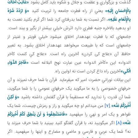
گذشت و بزرگواري و عظمت و جلال و شکوه بايد کامل بشود
«عَاتِبْ أَخَاكَ
بِالْإِحْسَانِ إِلَيْهِ»
يعني از راه فطرت جامعه را تربيت کنيد
«وَ ارْدُدْ شَرَّهُ
بِالْإِنْعَامِ عَلَيْهِ»
، اگر نسبت به شما بدرفتاي کرد شما اگر کَرم بکنيد نعمت به
او بدهيد بالاخره جنبه فطري دارد اثرش خيلي بيشتر از بگير و ببند است.
جامعه اي که با فطرت عهده دار اخلاق مي شود خيلي قوي تر و غني تر از
جامعه اي است که با طبيعت مي خواهد عهده دار اخلاق بشود. به تعبير
حافظ آن «علاج کی کردن» آخرين راه است. «علاج کي کنمت کآخر
الدواء» اين «کآخر الدواء» عين عبارت نهج البلاغه است
«فَآخِرُ الدَّوَاءِ
الْكَي‏»
آخرين راه داغ کردن است نه اولين راه.
اين بيانات نوراني حضرت امير که مي فرمايد قرآن با شما حرف نمي زند و آن
حرف هاي خصوصي را به ما مي گويد يک حرف هاي عمومي را با شما مي گويد،
شما آن قدرت را نداريد که مستقيماً با قرآن گفتمان داشته باشيد
«وَ لَكِنْ
أُخْبِرُكُمْ عَنْه‏»
.
[7]
من مي دانم او چه مي گويد و راز و رمزش چيست، شما يک
ظواهر و يک امر و نهي را مي فهميد
«فَاسْتَنْطِقُوهُ وَ لَنْ يَنْطِقَ لَكُمْ أُخْبِرُكُمْ
عَنْه‏»
؛
[8]
اگر مي گوييد نه، با قرآن گفتگو کنيد ببينيد با شما حرف مي زند يا
نه؟ شما يک عربي و فارسي و ماضي و مضارع و اينها را مي فهميد. اگر