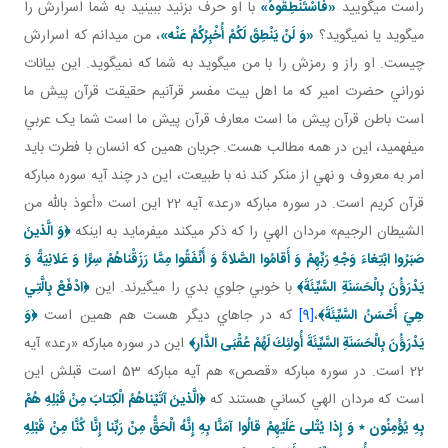
راست مي گوييد
«فَاسْتَنْطِقُوهُ»
با او حرف بزنيد ببينيد به شما اسرارش را
مي گويد يا نمي گويد؟
«وَ لَنْ يَنْطِقَ لَكُمْ أُخْبِرُكُمْ عَنْه‏»
، من مي دانم که اسرارش
چيست. او راز و رمزش را با من مي گويد به شما که نمي گويد. اين بيانات
نوراني حضرت امير که ما اهل بيت مفسر قرآنيم حقيقت قرآن پيش ما
است باطن قرآن پيش ما است معارف قرآن پيش ما است شما يک عربي
مي فهميد، اين در همه مطالب هست. جريان همين که انسان با فطرت بايد
امر به معروف و نهي از منکر کند نه با طبيعت، اين در چند آيه سوره مبارکه
قرآن کريم است. در سوره مبارکه «رعد» آيه 22 اين است «أعوذ بالله من
الشيطان الرجيم» مردان الهي را که ذکر مي کند مي فرمايد به اينکه
﴿وَ الَّذينَ
صَبَرُوا ابْتِغاءَ وَجْهِ رَبِّهِمْ وَ أَقامُوا الصَّلاةَ وَ أَنْفَقُوا مِمَّا رَزَقْناهُمْ سِرًّا وَ عَلانِيَةً وَ
يَدْرَؤُنَ بِالْحَسَنَةِ السَّيِّئَةَ﴾
با خوبي جلوي بدي را مي گيرند. اين
﴿
ادْفَعْ بِالَّتِي
هِيَ أَحْسَنُ السَّيِّئَةَ
﴾
،
[9]
که در جاهاي ديگر هست هم همين است
﴿وَ
يَدْرَؤُنَ بِالْحَسَنَةِ السَّيِّئَةَ أُولئِكَ لَهُمْ عُقْبَى الدَّار﴾
اين در سوره مبارکه «رعد» آيه
22 است. در سوره مبارکه «قصص» هم آيه مبارکه 53 است قبلش اين
است که مردان الهي کساني هستند که
﴿الَّذينَ آتَيْناهُمُ الْكِتابَ مِنْ قَبْلِهِ هُمْ
بِهِ يُؤْمِنُون‏ ٭ وَ إِذا يُتْلى‏ عَلَيْهِمْ قالُوا آمَنَّا بِهِ إِنَّهُ الْحَقُّ مِنْ رَبِّنا إِنَّا كُنَّا مِنْ قَبْلِهِ