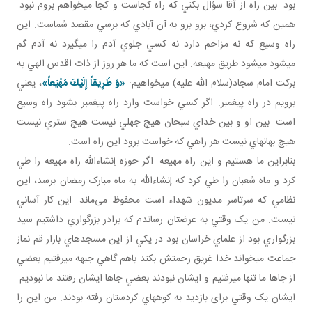
بود. بين راه از آقا سؤال بکني که راه کجاست و کجا مي خواهم بروم نبود.
همين که شروع کردي، برو برو به آن آبادي که برسي مقصد شماست. اين
راه وسيع که نه مزاحم دارد نه کسي جلوي آدم را مي گيرد نه آدم گم
مي شود مي شود طريق مهيعه. اين است که ما هر روز از ذات اقدس الهي به
برکت امام سجاد(سلام الله عليه) مي خواهيم:
«وَ طَرِيقاً إِلَيْكَ مَهْيَعاً»
، يعني
برويم در راه پيغمبر. اگر کسي خواست وارد راه پيغمبر بشود راه وسيع
است. بين او و بين خداي سبحان هيچ جهلي نيست هيچ ستري نيست
هيچ بهانه اي نيست هر راهي که خواست برود اين راه است.
بنابراين ما هستيم و اين راه مهيعه. اگر حوزه إن شاءالله راه مهيعه را طي
کرد و ماه شعبان را طي کرد که إن شاءالله به ماه مبارک رمضان برسد، اين
نظامي که سرتاسر مديون شهداء است محفوظ می‌ماند. اين کار آساني
نيست. من يک وقتي به عرضتان رساندم که برادر بزرگواري داشتيم سيد
بزرگواري بود از علماي خراسان بود در يکي از اين مسجدهاي بازار قم نماز
جماعت مي خواند خدا غريق رحمتش بکند باهم گاهي جبهه مي رفتيم بعضي
از جاها ما تنها مي رفتيم و ايشان نبودند بعضي جاها ايشان رفتند ما نبوديم.
ايشان يک وقتي برای بازديد به کوه هاي کردستان رفته بودند. من اين را