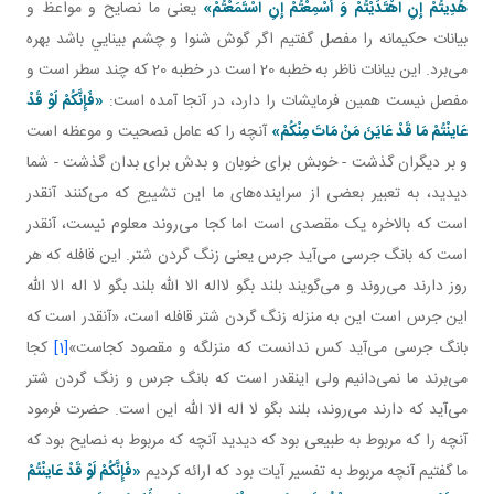
هُدِيتُمْ إِنِ اهْتَدَيْتُمْ وَ أُسْمِعْتُمْ إِنِ اسْتَمَعْتُمْ»
يعنی ما نصايح و مواعظ و
بيانات حکيمانه را مفصل گفتيم اگر گوش شنوا و چشم بينايي باشد بهره
می‌برد. اين بيانات ناظر به خطبه 20 است در خطبه 20 که چند سطر است و
مفصل نيست همين فرمايشات را دارد، در آنجا آمده است:
«
فَإِنَّکُمْ لَوْ قَدْ
عَاينْتُمْ مَا قَدْ عَايَنَ مَنْ مَاتَ مِنْکُمْ»
آنچه را که عامل نصحيت و موعظه است
و بر ديگران گذشت - خوبش برای خوبان و بدش برای بدان گذشت - شما
ديديد، به تعبير بعضی از سراينده‌های ما اين تشييع که می‌کنند آنقدر
است که بالاخره يک مقصدی است اما کجا می‌روند معلوم نيست، آنقدر
است که بانگ جرسی می‌آيد جرس يعنی زنگ گردن شتر. اين قافله که هر
روز دارند می‌روند و می‌گويند بلند بگو لااله الا الله بلند بگو لا اله الا الله
اين جرس است اين به منزله زنگ گردن شتر قافله است، «آنقدر است که
بانگ جرسی می‌آيد کس ندانست که منزلگه و مقصود کجاست»
[1]
کجا
می‌برند ما نمی‌دانيم ولی اينقدر است که بانگ جرس و زنگ گردن شتر
می‌آيد که دارند می‌روند، بلند بگو لا اله الا الله اين است. حضرت فرمود
آنچه را که مربوط به طبيعی بود که ديديد آنچه که مربوط به نصايح بود که
ما گفتيم آنچه مربوط به تفسير آيات بود که ارائه کرديم
«فَإِنَّکُمْ لَوْ قَدْ عَاينْتُمْ