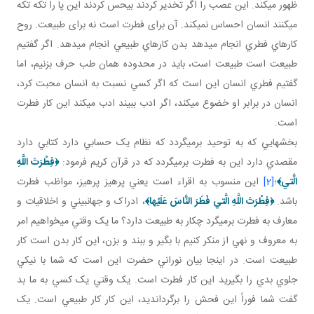
ظهور مي کند. اين عصب را اگر تخدير کردند بي حس کردند اين پا را تکه تکه
مي کنند انسان احساس نمي کند. آن برای فطرت است نه برای طبيعت. روح
کارهاي فطري انجام مي دهد بدن کارهاي طبيعي انجام مي دهد. اگر گفتيم
طبيعت است طبيعت است، بايد در محدوده همان طب حرف بزنيم، اما
گفتيم فطري انسان اين است که اگر کسي نسبت به انسان محبت کرد،
انسان در برابر او خضوع مي کند، اگر ادب ببيند ادب مي کند اين کار فطرت
است.
بخش هايي که به توحيد برمي گردد که نظام يک حسابي دارد کتابي دارد
مقصدي دارد اين به فطرت برمي گردد که در قرآن کريم فرمود:
﴿
فِطْرَتَ اللَّهِ
الَّتي‏
﴾
؛
[2]
اين منسوب به اقراء است يعني پرهيز پرهيز، مواظب فطرت
باشد.
﴿
فِطْرَتَ اللَّهِ الَّتي‏ فَطَرَ النَّاسَ عَلَيْها
﴾
، ادراک و جهان بيني و اخلاقيات و
معارف به فطرت برمي گرد چکار به طبيعت دارد؟ ما يک وقتي مي خواهيم امر
به معروف و نهي از منکر کنيم با بگير و ببند و بزن، اين کار بدن است کار
طبيعت است. در اينجا بيان نوراني حضرت اين است که شما با نيکي
جلوي بدي را بگيريد اين کار فطرت است. يک وقتي يک کسي به ما بد
گفت شما فوراً اين فحش را برگردانديد، اين کار کار طبيعي است. يک