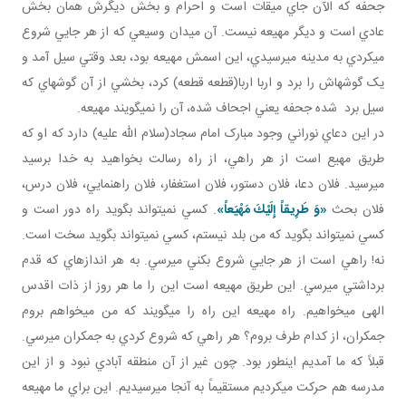
جحفه که الآن جاي ميقات است و احرام و بخش ديگرش همان بخش
عادي است و ديگر مهيعه نيست. آن ميدان وسيعي که از هر جايي شروع
مي کردي به مدينه مي رسيدي، اين اسمش مهيعه بود، بعد وقتي سيل آمد و
يک گوشه اش را برد و اربا اربا(قطعه قطعه) کرد، بخشي از آن گوشه اي که
سيل برد شده جحفه يعني اجحاف شده، آن را نمي گويند مهيعه.
در اين دعاي نوراني وجود مبارک امام سجاد(سلام الله عليه) دارد که او که
طريق مهيع است از هر راهي، از راه رسالت بخواهيد به خدا برسيد
مي رسيد. فلان دعا، فلان دستور، فلان استغفار، فلان راهنمايي، فلان درس،
فلان بحث
«وَ طَرِيقاً إِلَيْكَ مَهْيَعاً»
. کسي نمي تواند بگويد راه دور است و
کسي نمي تواند بگويد که من بلد نيستم، کسي نمي تواند بگويد سخت است.
نه! راهي است از هر جايي شروع بکني مي رسي. به هر اندازه اي که قدم
برداشتي مي رسي. اين طريق مهيعه است اين را ما هر روز از ذات اقدس
الهی مي خواهيم. راه مهيعه اين راه را مي گويند که من مي خواهم بروم
جمکران، از کدام طرف بروم؟ هر راهي که شروع کردي به جمکران مي رسي.
قبلاً که ما آمديم اين طور بود. چون غير از آن منطقه آبادي نبود و از اين
مدرسه هم حرکت مي کرديم مستقيماً به آنجا مي رسيديم. اين براي ما مهيعه