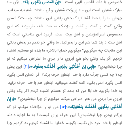
خصوصي با ذات اقدس الهی است
«إنَّ الْمُصَلِّي يُنَاجِي رَبَّهُ»
. الآن ماه
مبارک شعبان است اين ماه پربرکت شعبان و آن مناجات شعبانيه مي دانيد
چه طور ما را با خدا آشنا کرد؟ بخش پاياني اين مناجات چيست؟ انسان
وقتي گفت و گفت و گفت و نزديک به خدا شد، نفرمودند که اين
مخصوص اميرالمؤمنين و اهل بيت است، فرمود اين مناجاتي است که
اهل بيت دارند شما هم اين را بخوانيد. ما وقتي خوانديم در بخش پاياني
اين مناجات چه مي گوييم؟ مي گوييم خدايا! بالاخره ما بنده تو هستيم اشتباه
کرديم اگر يک وقتي بخواهي آبروي ما را ببري ما اعتراض مي کنيم که تو
چرا نبخشيدي؟
«إِلَهِي إِنْ أَخَذْتَنِي بِجُرْمِي أَخَذْتُكَ بِعَفْوِك‏»
،
[11]
اين يعنی
چه؟ چه کسي جرأت دارد با خدا اين طور حرف بزند؟ اگر انسان انس بگيرد
انس بگيرد انس بگيرد ائمه گفتند مي توانيد اين طور هم با خدا حرف بزنيد.
به خدا بگوييد خدايا! من که بنده تو هستم اشتباه کردم اگر يک وقتي
آبروي مرا بردي من هم اعتراض مي کنم مي گويم تو چرا نبخشيدي؟
«وَ إِنْ‏
أَخَذْتَنِي‏ بِذُنُوبِي أَخَذْتُكَ بِمَغْفِرَتِك‏»
؛
[12]
من تو را مؤاخذه مي کنم، تو که
بزرگ تر بودي چرا نبخشيدي؟ اين حرف برای کيست؟ به ما اجازه دادند
اين طور با خدا درد دل بکنيم، بگوييم خدايا! ما اشتباه کرديم بد کرديم چرا