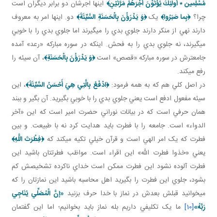
مُسْلِمين‏ ٭ أُولئِكَ يُؤْتَوْنَ أَجْرَهُمْ مَرَّتَيْنِ﴾
اينها اجرشان دو برابر ديگران است
چرا؟
﴿بِما صَبَرُوا﴾
يک
﴿وَ يَدْرَؤُنَ بِالْحَسَنَةِ السَّيِّئَةَ﴾
دو. اينها امر به معروف
دارند نهي از منکر دارند جلوي بدي را مي گيرند اما جلوي بدي را با خوبي
مي گيرند، نه جلوي بدي را به فحش. اينکه در سوره مبارکه «رعد» آمده
جامع ترش در سوره مبارکه «قصص» است
﴿وَ يَدْرَؤُنَ بِالْحَسَنَةِ‏﴾
، آن سيئه را
رفع مي کند.
در اصل کلي هم که به همه فرمود:
﴿
ادْفَعْ بِالَّتِي هِيَ أَحْسَنُ السَّيِّئَةَ
﴾
، اين
سيئه مفعول ادفع است يعني جلوي بدي را با خوبي بگيريد. آن بگير و ببند
همان حرفي است که در بيانات نوراني حضرت امير است که اين «آخر
الدواء» است. جامعه را با فطرت بايد هدايت کرد نه با طبيعت. و بين
فطرت که يک امر الهي است و قرآن خيلي تکيه مي کند که
﴿
فِطْرَتَ اللَّهِ﴾
يعني «خذوا فطرت الله» اين اقراء است. مواظب فطرتتان باشيد اين
فطرت آلوده نشود اين فطرت ممکن است خداي ناکرده تشخيصش کم
بشود، جلوي اين فطرت را بگيريد اهل محاسبه باشيد اين نمازتان را که
مي خوانيد قبلش بعدش در نماز با خدا حرف بزنيد
«إنَّ الْمُصَلِّي يُنَاجِي
رَبَّهُ»
[10]
ما يک تکليفي داريم بله نماز بايد بخوانيم؛ اما اين گفتمان