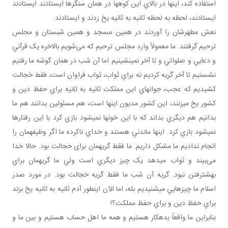
استفاده کند، اينها در بالاي اين کوه ها در همان سنگرها ايستادند ايستادند
ايستادند، لحظه به لحظه ثانيه به ثانيه يخ زدند و ايستادند.
نعش مطهرشان را آوردند در همين مسجد و همين شبستان و مجلس
ترحيم گرفتند. ما معمولاً وارد مجلس ترحيم که می‌شويم بالاخره يک قرآني
و دعايي و صلواتي و تا آخر نمي نشينيم اما آن شب در همان گوشه ما رفتيم
نشستيم تا آخر گريه کرديم نه براي ثواب، ثواب فراوان است، فقط خجالت
کشيديم که عجب، جوان هاي اين مملکت ثانيه به ثانيه براي حفظ دين و
کشور يخ مي زنند، اين کشور مديون اينها است، هم مسئولين بدانند هم ما
بدانيم هم ديگري بداند که با اين خون ها نمي شود بازي کرد با اين رفتارها
نمي شود بازي کرد. اينها ماندني هستند و خداي ناکرده ما اگر وظيفه مان را
انجام نداديم ما مشکل داريم. ما فقط گريه مان برای خجالت بود. حالا خدا
می‌بيند و ثواب مي دهد يک چيز ديگري است ولي ما گريه مان براي
بهشت رفتن نبود. گريه آن شب ما فقط گريه خجالت بود. در مورد صدر
اسلام ما چيزهايي مي شنيديم بله، اما الآن اين طور آدم ثانيه به ثانيه يخ بزند
براي حفظ دين و براي حفظ مملکت؟!
بنابراين ما واقعاً بدهکار هستيم و همه ما اهل حساب هستيم و بين ما و