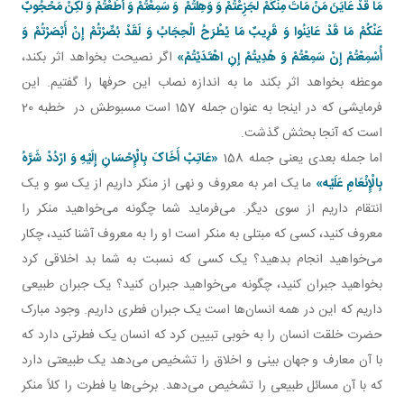
مَا قَدْ عَايَنَ مَنْ مَاتَ مِنْکُمْ
لَجَزِعْتُمْ وَ وَهِلْتُمْ وَ سَمِعْتُمْ وَ أَطَعْتُمْ وَ لَکِنْ مَحْجُوبٌ
عَنْکُمْ مَا قَدْ عَايَنُوا وَ قَرِيبٌ مَا يُطْرَحُ الْحِجَابُ وَ لَقَدْ بُصِّرْتُمْ إِنْ أَبْصَرْتُمْ وَ
أُسْمِعْتُمْ إِنْ سَمِعْتُمْ وَ هُدِيتُمْ إِنِ اهْتَدَيْتُمْ»
اگر نصيحت بخواهد اثر بکند،
موعظه بخواهد اثر بکند ما به اندازه نصاب اين حرفها را گفتيم. اين
فرمايشی که در اينجا به عنوان جمله 157 است مسبوطش در خطبه 20
است که آنجا بحثش گذشت.
اما جمله بعدی يعنی جمله 158
«
عَاتِبْ أَخَاکَ بِالْإِحْسَانِ إِلَيْهِ وَ ارْدُدْ شَرَّهُ
بِالْإِنْعَامِ عَلَيْه
»
ما يک امر به معروف و نهی از منکر داريم از يک سو و يک
انتقام داريم از سوی ديگر. می‌فرمايد شما چگونه می‌خواهيد منکر را
معروف کنيد، کسی که مبتلی به منکر است او را به معروف آشنا کنيد، چکار
می‌خواهيد انجام بدهيد؟ يک کسی که نسبت به شما بد اخلاقی کرد
بخواهيد جبران کنيد، چگونه می‌خواهيد جبران کنيد؟ يک جبران طبيعی
داريم که اين در همه انسان‌ها است يک جبران فطری داريم. وجود مبارک
حضرت خلقت انسان را به خوبی تبيين کرد که انسان يک فطرتی دارد که
با آن معارف و جهان بينی و اخلاق را تشخيص می‌دهد يک طبيعتی دارد
که با آن مسائل طبيعی را تشخيص می‌دهد. برخی‌ها يا فطرت را کلاً منکر