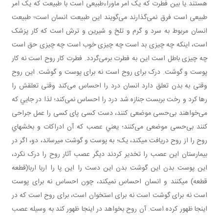
هستند يا بين فطرت که يک امر ماوراءطبيعی است با طبيعت که يک امر
طبيعی است فرق نمی‌‎گذارند می‌گويند اين طبيعت انسان است؛ طبيعت
انسان مربوط به سرد و گرم و تلخ و شيرين و ترش است که کار پزشک
است، اينکه چه چيزی بد است چه چيزی خوب است چه چيزی حق است
چه چيزی باطل است اين به فطرت برمی‌گردد. فطرت کار روح است نه کار
پوست و گوشت. درک برای روح است نه برای پوست و گوشت. اين روح
وقتی به بدن تعلق دارد انسان درد را احساس می‌کند وقتی تعلقش را
رها کرد و رخت بربست جنازه شد درد را احساس نمی‌کند؛ لذا در جايي که
می‌خواهند بی‌حسی موضعی کنند، دست کسی پای کسی را عمل جراحی
کنند بی‌حسی موضعی می‌کنند؛ يعني عصب که آن ادراکات و بخش هاي
روح را از روح دريافت مي کند، يک؛ به پوست و گوشت مي رساند، دو، اگر در
بيمارستان اين عصب را تخدير کردند ديگر عصب آثار روح را درک نکرد،
اين پوست بدن اين گوشت بدن اين دست را اين پا را اربا اربا(قطعه
قطعه) مي کنند و انسان احساس نمي کند، چون احساس نه برای پوست
است نه برای گوشت است نه برای استخوان است، برای روح است که در
اينجا ظهور کرده است. آن روح بخواهد در اينجا ظهور کند به وسيله عصب