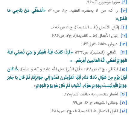
[9]
. سوره مومنون, آيه96.
[10]
. ر. ک: من لا يحضره الفقيه، ج‏1، ص210؛
«الْمُصَلِّي مَنْ يُنَاجِي مَا
انْفَتَل»
.
[11]
. إقبال الأعمال (ط ـ القديمة)، ج‏2، ص686.
[12]
. إقبال الأعمال (ط ـ القديمة)، ج‏2، ص686.
[13]
. ديوان حافظ، غزل164.
[14]
. الأمالي (للمفيد)، ص232؛
«فَإِذَا كَانَتْ لَيْلَةُ الْفِطْرِ وَ هِيَ تُسَمَّي لَيْلَةَ
الْجَوَائِزِ أَعْطَي اللَّهُ الْعَالَمِينَ أَجْرَهُم‏...»
.
[15]
. الكافي، ج4، ص168؛ «قَالَ النَّبِيُّ صل الله عليه و آله و سلّم): إ
ِذَا كَانَ
أَوَّلُ يَوْمٍ مِنْ شَوَّالٍ نَادَ
d
مُنَادٍ أَيُّهَا الْمُؤْمِنُونَ اغْدُوا إِلَي جَوَائِزِكُمْ ثُمَّ قَالَ يَا جَابِرُ
جَوَائِزُ اللَّهِ لَيْسَتْ بِجَوَائِزِ هَؤُلَاءِ الْمُلُوكِ ثُمَّ قَالَ هُوَ يَوْمُ الْجَوَائِزِ
».
[16]
. اشعار منتسب به حافظ، شماره17.
[17]
. وسائل الشيعه، ج 16، ص99.
[18]
. اقبال الاعمال-ط القديمية-ف ج2، ص688.