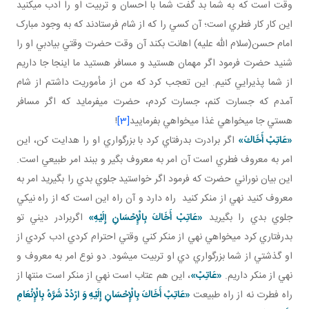
وقت است که به شما بد گفت شما با احسان و تربيت او را ادب مي کنيد
اين کار کار فطري است؛ آن کسي را که از شام فرستادند که به وجود مبارک
امام حسن(سلام الله عليه) اهانت بکند آن وقت حضرت وقتي بي ادبي او را
شنيد حضرت فرمود اگر مهمان هستيد و مسافر هستيد ما اينجا جا داريم
از شما پذيرايي کنيم. اين تعجب کرد که من از مأموريت داشتم از شام
آمدم که جسارت کنم، جسارت کردم، حضرت مي فرمايد که اگر مسافر
هستي جا مي خواهي غذا مي خواهي بفرماييد
[3]
!
«عَاتِبْ أَخَاكَ»
اگر برادرت بدرفتاي کرد با بزرگواري او را هدايت کن، اين
امر به معروف فطري است آن امر به معروف بگير و ببند امر طبيعي است.
اين بيان نوراني حضرت که فرمود اگر خواستيد جلوي بدي را بگيريد امر به
معروف کنيد نهي از منکر کنيد راه دارد و آن راه اين است که از راه نيکي
جلوي بدي را بگيريد
«عَاتِبْ أَخَاكَ بِالْإِحْسَانِ إِلَيْهِ»
اگربرادر ديني تو
بدرفتاري کرد مي خواهي نهي از منکر کني وقتي احترام کردي ادب کردي از
او گذشتي از شما بزرگواري دي او تربيت مي شود. دو نوع امر به معروف و
نهي از منکر داريم.
«عَاتِبْ»
، اين هم عتاب است نهي از منکر است منتها از
راه فطرت نه از راه طبيعت
«عَاتِبْ أَخَاكَ بِالْإِحْسَانِ إِلَيْهِ وَ ارْدُدْ شَرَّهُ بِالْإِنْعَامِ