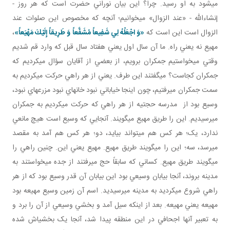
مي شود به او رسيد. چرا؟ اين بيان نوراني حضرت است که هر روز -
إن شاءالله - «عند الزوال» مي خوانيم؛ آنچه که مخصوص اين صلوات عند
الزوال است اين است که
«وَ اجْعَلْهُ لِي شَفِيعاً مُشَفَّعاً وَ طَرِيقاً إِلَيْكَ مَهْيَعاً»
،
مهيع نه يعني راه. ما آن سال اول يعني هفتاد سال قبل که وارد قم شديم
وقتي مي خواستيم جمکران برويم، از بعضي از آقايان سؤال مي کرديم که
جمکران کجاست؟ مي گفتند اين طرف. يعني از هر راهي حرکت مي کرديم به
سمت جمکران مي رفتيم، چون اينجا خياباني نبود خانه اي نبود مزرعه اي نبود،
وسيع بود از مدرسه حجتيه از هر راهي که حرکت مي کرديم به جمکران
مي رسيديم. اين را طريق مهيع مي گويند. آنجايي که وسيع است هيچ مانعي
ندارد، يک؛ هر کس هم مي تواند بيايد، دو؛ هر کس هم آمد به مقصد
مي رسد، سه؛ اين را مي گويند طريق مهيع. مهيع يعني اين. چنين راهي را
مي گويند طريق مهيع. کساني که سابقاً حج مي رفتند از جده مي خواستند به
مدينه بروند، آنجا بيابان وسيعي بود اين بيابان آن قدر وسيع بود که از هر
راهي شروع مي کرديد به مدينه مي رسيديد. اسم آن زمين وسيع مهيعه بود
مهيعه يعني مهيعه. بعد از اينکه سيل آمد و بخشي وسيعي از آن را برد و
به تعبير آنها اجحافي در اين منطقه پيدا شد، آنجا يک بخشي اش شده