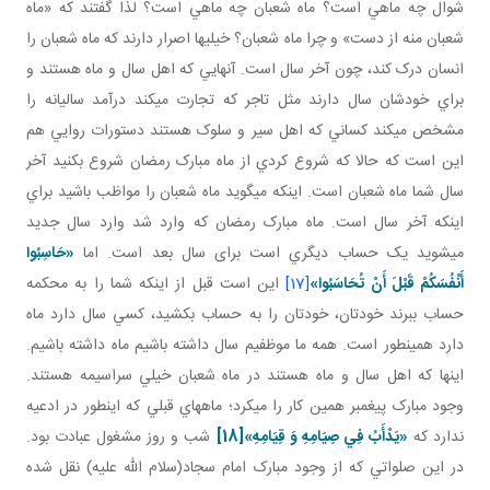
شوال چه ماهي است؟ ماه شعبان چه ماهي است؟ لذا گفتند که «ماه
شعبان منه از دست» و چرا ماه شعبان؟ خيلي ها اصرار دارند که ماه شعبان را
انسان درک کند، چون آخر سال است. آنهايي که اهل سال و ماه هستند و
براي خودشان سال دارند مثل تاجر که تجارت مي کند درآمد ساليانه را
مشخص مي کند کساني که اهل سير و سلوک هستند دستورات روايي هم
اين است که حالا که شروع کردي از ماه مبارک رمضان شروع بکنيد آخر
سال شما ماه شعبان است. اينکه مي گويد ماه شعبان را مواظب باشيد براي
اينکه آخر سال است. ماه مبارک رمضان که وارد شد وارد سال جديد
مي شويد يک حساب ديگري است برای سال بعد است. اما
«حَاسِبُوا
أَنْفُسَكُمْ قَبْلَ أَنْ تُحَاسَبُوا»
[17]
اين است قبل از اينکه شما را به محکمه
حساب ببرند خودتان، خودتان را به حساب بکشيد، کسي سال دارد ماه
دارد همين طور است. همه ما موظفيم سال داشته باشيم ماه داشته باشيم.
اينها که اهل سال و ماه هستند در ماه شعبان خيلي سراسيمه هستند.
وجود مبارک پيغمبر همين کار را مي کرد؛ ماه هاي قبلي که اين طور در ادعيه
ندارد که
«يَدْأَبُ فِي صِيَامِهِ وَ قِيَامِهِ»
[18]
شب و روز مشغول عبادت بود.
در اين صلواتي که از وجود مبارک امام سجاد(سلام الله عليه) نقل شده