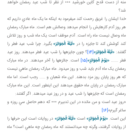
منه از دست قدح کاين خورشيد ٭٭٭ از نظر تا شب عيد رمضان خواهد
شد؟
خدا ايشان را غريق رحمت کند مي فرمود به اينکه ما يک ماه عادي داريم که
هر روز آدم کارهايش را انجام مي دهد وصالش هم است. ماه مبارک رمضان
ماه وصال نيست ماه راه است. آدم موظف است يک ماه شب و روز تلاش
کند کوشش کند تا جايزه را در
«لَيْلَةَ الْجَوَائِز»
بگيرد. چرا شب عيد فطر را
گفتند:
«لَيْلَةَ الْجَوَائِز»
[14]
؟ چون جايزه ها را شب عيد فطر مي دهند. روز عيد
فطر ......
«يَوْمُ الْجَوَائِزِ»
[15]
است. جائزه ها را آخر مي دهند. در ماه مبارک
رمضان يک ماه آدم بايد شب و روز مي دود. ماه مبارک رمضان ماهي نيست
که هر روز پايان روز مزد بدهند. اين ماه شعبان و ..... رجب است. اما ماه
مبارک رمضان در پايان ماه حقوق مي دهند اين اين طور است. اين ماه مبارک
رمضان است که جايزه ها را شب عيد و در روز عيد مي دهند. اگر گفتند:
«روز عيد است و من مانده در اين تدبيرم ٭٭٭ كه دهم حاصل سي روزه و
ساغر گيرم»
[16]
اين است.
«يَوْمُ الْجَوَائِزِ»
است
«لَيْلَةَ الْجَوَائِز»
در روايات است اين حرف ها را
از روايات گرفتند، وگرنه چه مي دانستند که ماه رمضان چه ماهي است؟ ماه