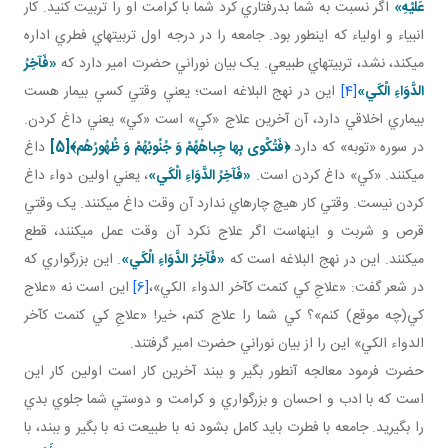
عَلَيْهِ»
اگر نسبت به شما بدرفتاري کرد شما با کرامت او را تربيت کنيد. کار
انبياء و اولياء که اين طور بود. جامعه را در درجه اول تربيت هاي فطري اداره
مي کند، نشد، تربيت هاي طبيعي. يک بيان نوراني حضرت امير دارد که
«فَآخِرُ
الدَّوَاءِ الْكَي‏»
[4]
اين در نهج البلاغه است؛ يعني وقتي کسي بيمار هست
بيماري اخلاقي دارد، آن آخرين علاج «کي» است «کي» يعني داغ کردن.
در سوره «توبه» که دارد
﴿فَتُكْوى‏ بِها جِباهُهُمْ وَ جُنُوبُهُمْ وَ ظُهُورُهُم‏﴾
[5]
داغ
مي کنند. «کي» داغ کردن است.
«فَآخِرُ الدَّوَاءِ الْكَي‏»
، يعني اولين دواء داغ
کردن نيست. وقتي کار هيچ چاره اي ندارد آن وقت داغ مي کنند. يک وقتي
قرص و شربت و اينهاست اگر علاج نکرد آن وقت عمل مي کنند، قطع
مي کنند. اين در نهج البلاغه است که
«فَآخِرُ الدَّوَاءِ الْكَي‏»
. اين بزرگواري که
در شعر گفت: «علاجِ کي کنمت کآخر الدواء الکي»،
[6]
اين است نه «علاج
کي(چه موقع) کنم»؟ کي شما را علاج کنم، خير! «علاجِ کي کنمت کآخر
الدواء الکي» اين را از بيان نوراني حضرت امير گرفتند.
حضرت فرمود معالجه آن طور بگير و ببند آخرين کار است اولين کار اين
است که با ادب و احسان و بزرگواري و کرامت و دوستي شما جلوي بدي
را بگيريد. جامعه با فطرت بايد کامل بشود نه با طبيعت نه با بگير و ببند، با