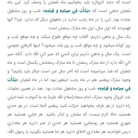
است که «عند الزوال» بايد بخوانيم، ماه شعبان را وصف کرد. اين ماه
شعبان ماهي است که
«يَدْأَبُ فِي صِيَامِهِ وَ قِيَامِهِ»
شب و روز مشغول
عبادت بود. اين را در ماه رجب ندارد در ماه هاي ديگر که ندارد. چرا؟ آنها
فهميدند که اول سال، اول ماه مبارک رمضان است.
يک سال و ماهی داريم؛ آفتاب چه موقع طلوع مي کند و چه موقع شب و
روز کوتاه مي شود و چه موقع شب و روز بلند مي شود؟ اينها کارهاي نجومي
است. يک سال و ماهي داريم برای کسي که سير الي الله دارد. آنکه سير
الي الله دارد از ماه مبارک رمضان تا ماه مبارک رمضانش يکسال است و ماه
شعبان که شد سراسيمه است که آخر سال من است چکار بايد بکنيم؟ و
وجود مبارک پيغمبر هم در ماه رجب اين طور نبود اما در ماه شعبان
«يَدْأَبُ
فِي صِيَامِهِ وَ قِيَامِهِ»
شب و روز مشغول عبادت بود. بعد در همين صلوات
عند الزوال وجود مبارک امام سجاد(سلام الله عليه) به ما آموخت شما خيلي
راه داريد از هر طرف بخواهيد حرکت کنيد پيغمبر آنجا است. در هر حدي
هستيد حالا لازم نيست که سلمان و اباذر باشيد. هر جايي هستيد هر
شهري هستيد هر روستايي هستيد هر حدي از عمر داريد هر مقداري
درس خوانديد هر مقداري اخلاق داريد هر جا هستيد بگوييد يا رسول الله،