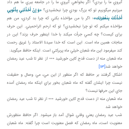
آبروي ما را بردي؟ اگر بخواهي آبروي ما را در جامعه ببري ما هم داد
مي زنيم مي گوييم تو که بزرگ بودي چرا نبخشيدی؟
«وَ إِنْ‏ أَخَذْتَنِي‏ بِذُنُوبِي
أَخَذْتُكَ بِمَغْفِرَتِك‏»
؛ اگر با من مؤاخذه بکني که چرا بد کردي، من هم
مؤاخذه مي کنم که تو چرا نبخشيدي؟ تو که ارحم الراحميني. اين حرف
برای کيست؟ چه کسي جرأت مي کند با خدا اين طور حرف بزند؟ اين در
مناجات همين ماه است. اين است که خدا سيدنا الاستاد را غريق رحمت
کند مي فرمود اين ماه شعبان خيلي ماه پربرکتي است. اينکه حافظ مي گويد:
ماه شعبان منه از دست قدح کاين خورشيد ٭٭٭ از نظر تا شب عيد رمضان
خواهد شد
[13]
اشکال گرفتند بر حافظ که اگر منظور از اين مي، مي وصال و حقيقت
نيست چرا ايشان گفته که ماه شعبان بخور براي اينکه ماه رمضان آمده
جاي اين حرف ها نيست؟
ماه شعبان منه از دست قدح کاين خورشيد ٭٭٭ از نظر تا شب عيد رمضان
خواهد شد
شب عيد رمضان يعني وقتي شوال آمد باز مي شود. اگر حافظ منظورش
معنويت است، ماه رمضان که فصل معنويت است چرا گفته: ماه شعبان