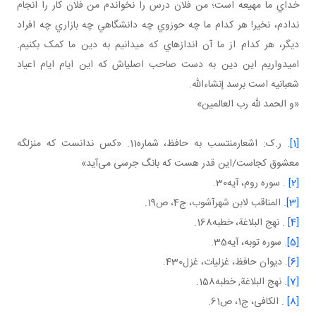
خداي ما مهيعه است؛ من فلان درس را نخواندم من فلان کار را انجام
ندادم، نخير! هر کدام ما چه حوزوي چه دانشگاهي چه بازاري چه افراد
ديگر، هر کدام از ما آن اندازه اي که مي دانيم به دين ما کمک بکنيم.
اميدواريم اين دين به دست صاحب اصلي اش که اين ايام ايام اعياد
شعبانيه است برسد إن شاءالله.
«و الحمد لله رب العالمين»
[1]
. ر.ک: اشعارمنتسب به حافظ، شماره11. «کس ندانست که منزلگه
معشوق کجاست/این قدر هست که بانگ جرسی می‌آید»
[2]
. سوره روم، آيه30.
[3]
. المناقب لابن شهرآشوب، ج4، ص19.
[4]
. نهج البلاغة، خطبه168.
[5]
. سوره توبه، آيه35.
[6]
. ديوان حافظ، غزليات، غزل430.
[7]
. نهج البلاغة, خطبه158.
[8]
. الكافی، ج‏1، ص61.