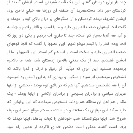
چند بار براي دوستان گفتم. اين يک قصه شنيدني است. ايشان آمدند از
کردستان خبر داد. مستحضريد آن منطقه آن روزها هم خيلي ناامن بود،
ايشان تشريف بردند کردستان و آن سنگرهاي برادران بالاي کوه را ديدند و
گفت آنجا کوه هاي صعب العبوري دارد و ما با اسب و قاطر رفتيم و چشمه
و آب هم آنجا بسيار کم است، چند تا بطري آب برديم و يکی دو روز که
آنجا بودم نماز را با تيمم مي خوانديم. اين قصه ها را گفت که آنجا کوه هاي
صعب العبوري دارد و سخت است و آب هم کم است. اين قصه ها را ما از
ايشان شنيديم. بعد از يک مدتي بالاخره زمستان شد، همه ما بالاخره
برف ديده هستيم اين ابري که مي آيد اگر رقيق و نازک و گذرا باشد که
تشخيص مي دهيم، ابر سياه و سنگين و پرباري که به اين آساني رد نمي شود
آن را هم تشخيص مي دهيم. آنها هم که در بالاي کوه بودند - بخشي از اينها
عزيزان سپاهي و برادران بسيجي و برادران ارتشي و اينها بودند - يک
مقدار هم اهل آن منطقه هم بودند، تشخيص مي دادند که اين برف هايي که
دارد مي آيد اين برف هاي يک ساعته و دو ساعته نيست. موقع عصر اين برف
شروع شد، اينها مي توانستند شب خودشان را نجات بدهند، اينها ديدند که
برف است گفتند ممکن است دشمن خداي ناکرده از همين راه سوء