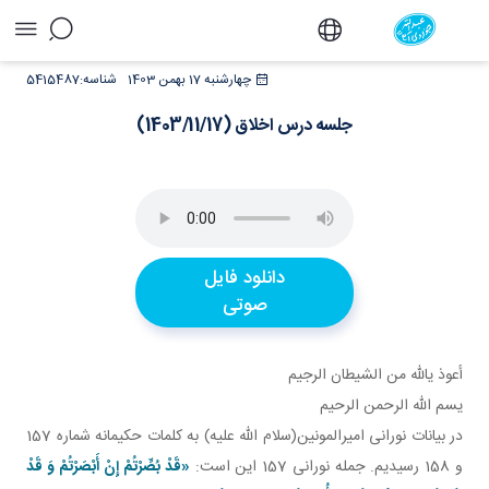
جلسه درس اخلاق (1403/11/17) - دفتر
چهارشنبه 17 بهمن 1403
شناسه:
5415487
جلسه درس اخلاق (1403/11/17)
دانلود فایل
صوتی
أعوذ يالله من الشيطان الرجيم
يسم الله الرحمن الرحيم
در بيانات نورانی اميرالمونين(سلام الله عليه) به کلمات حکيمانه شماره 157
و 158 رسيديم. جمله نورانی 157 اين است:
«قَدْ بُصِّرْتُمْ إِنْ أَبْصَرْتُمْ وَ قَدْ