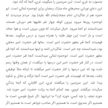
منسوب به غري است. اين سرزمين را مي گويند غري، آنجا که آباد نبود.
اين دعاي نوراني سحرهاي ماه مبارک رمضان برای ابوحمزه ثمالي است. ابو
حمزه هم از شاگردان امام سجاد(سلام الله عليه) بود. مردم مي ديدند که
ابوحمزه روزها مي رود بيرون کوفه چهار نفر طلبه ها هم دورش هستند
نمي دانستند او کجا مي رود. خيال مي کردند که چون بيرون است و هوا صاف
است و باز است اين چهار طلبه را همراه مي برد و درس مي گويد. بعدها
فهميدند آنجا قبر مطهر حضرت امير است. سال ها قبر حضرت امير مخفي
بود، نمي دانستند چه خبر است. شاگردان ائمه و اينها مي دانستند که کجا قبر
مطهر حضرت امير است. ابوحمزه ثمالي مي دانست آنجا قبر حضرت امير
است، در کنار قبر حضرت امير اين درس ها را مي گفت، از همان وقت ها رسم
شده بود که اين درس ها را کنار حضرت امير مي گفتند تا اينکه مثلاً توفيقي
باشد، بعدها که فهميدند قبر حضرت امير است آنجا بارگاه و جلال و شکوه
پيدا شد. اين سرزمين را مي گفتند غري، اين آقاياني که آنجا زندگي
مي کردند مي گفتند غروي. بعد کم کم آنجا به برکت حضرت امير حوزه شد.
حوزه نجف را چه کسي حوزه کرد؟ ما ايراني ها. اگر شيخ طوسي است ما
هستيم اگر صدوق است ما هستيم اگر صاحب جواهر است ما هستيم اگر