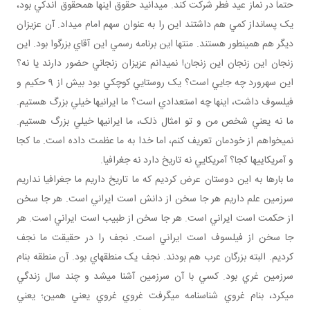
حتماً در نماز عيد فطر شرکت کند. مي دانيد حقوق اينها همحقوق اندکي بود،
يک پس انداز کمي هم داشتند اين را به عنوان سهم امام ­می­داد. آن عزيزان
ديگر هم همين طور هستند. منتها اين برنامه رسمي اين آقاي بزرگوا بود. اين
زنجان اين زنجان اين زنجان! نمي دانم عزيزان زنجاني حضور دارند يا نه؟
اين سهرورد چه جايي است؟ يک روستايي کوچکي بود بيش از 9 حکيم و
فيلسوف داشت، اينها چه استعدادي است؟ ما ايراني ها خيلي بزرگ هستيم.
ما نه يعني شخص من و تو امثال ذلک، ما ايراني ها خيلي بزرگ هستيم.
نمي خواهم از خودمان تعريف کنم، اما خدا به ما عظمت داده است. ما کجا
و آمريکايي ها کجا؟ آمريکايي نه تاريخ دارد نه جغرافيا.
ما بارها به اين دوستان عرض کرديم که ما تاريخ داريم ما جغرافيا نداريم
سرزمين علم داريم هر جا سخن از دانش است ايراني است. هر جا سخن
از حکمت است ايراني است. هر جا سخن از طبيب است ايراني است. هر
جا سخن از فيلسوف است ايراني است. نجف را در حقيقت ما نجف
کرديم. البته بزرگان عرب هم بودند. نجف يک منطقه اي بود. آن منطقه بنام
سرزمين غري بود. کسي با آن سرزمين آشنا مي شد و چند سال زندگي
مي کرد، بنام غروي شناسنامه مي گرفت غروي غروي يعني همين؛ يعني