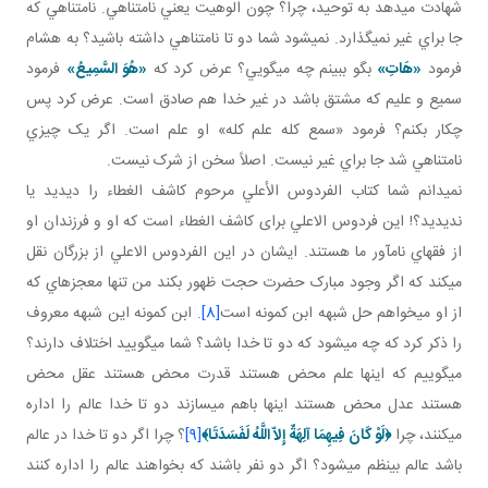
شهادت مي دهد به توحيد، چرا؟ چون الوهيت يعني نامتناهي. نامتناهي که
جا براي غير نمي گذارد. نمی­شود شما دو تا نامتناهي داشته باشيد؟ به هشام
فرمود
«هَاتِ»
بگو ببينم چه مي گويي؟ عرض کرد که
«هُوَ السَّمِيعُ»
فرمود
سميع و عليم که مشتق باشد در غير خدا هم صادق است. عرض کرد پس
چکار بکنم؟ فرمود «سمع کله علم کله» او علم است. اگر يک چيزي
نامتناهي شد جا براي غير نيست. اصلاً سخن از شرک نيست.
نمي دانم شما کتاب الفردوس الأعلي مرحوم کاشف الغطاء را ديديد يا
نديديد؟! اين فردوس الاعلي برای کاشف الغطاء است که او و فرزندان او
از فقهاي نام آور ما هستند. ايشان در اين الفردوس الاعلي از بزرگان نقل
مي کند که اگر وجود مبارک حضرت حجت ظهور بکند من تنها معجزه اي که
از او مي خواهم حل شبهه ابن کمونه است
[8]
. ابن کمونه اين شبهه معروف
را ذکر کرد که چه مي شود که دو تا خدا باشد؟ شما مي گوييد اختلاف دارند؟
مي گوييم که اينها علم محض هستند قدرت محض هستند عقل محض
هستند عدل محض هستند اينها باهم مي سازند دو تا خدا عالم را اداره
مي کنند، چرا
﴿
لَوْ كَانَ فِيهِمَا آلِهَةٌ إِلاّ اللَّهُ لَفَسَدَتَا
﴾
[9]
؟ چرا اگر دو تا خدا در عالم
باشد عالم بي نظم مي شود؟ اگر دو نفر باشند که بخواهند عالم را اداره کنند