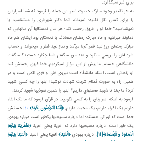
براي غير نمي گذارد.
به هر تقدير وجود مبارک حضرت امير اين جمله را فرمود که شما اسرارتان
را براي کسي نقل نکنيد؛ نمي دانم شما دکتر شهرياري را مي شناسيد يا
نمي شناسيد؟ خدا او را غريق رحمت کند؛ هر سال تابستان ها آن سال­هايي که
دماوند مي رفتيم و ماه مبارک رمضان مصادف با تابستان بود ايشان هم ماه
مبارک رمضان روز عيد فطر آنجا مي آمد و نماز عيد فطر را مي خواند و حساب
شرعي اش را بررسي مي کرد و بعد من مي گفتم شما چکاره هستيد؟ مي گفت
دانشگاهي هستم. ما بيش از اين سؤال نمي کرديم. خدا غريق رحمتش کند
او زنجاني است، استاد دانشگاه است نيروي غني و قوي اتمي است و در
همين راه به صورت گمنام شربت شهادت نوشيد! اينها را چه کسي شهيد
کرد؟ ما چند تا شهيد هسته اي داريم؟ اينها را همين نفوذي ها شهيد کردند.
فرمود به اينکه اسرارتان را به کسي نگوييد. در قرآن فرمود که ما يک القاء
داريم يک اغراء داريم، يک محبت داريم:
﴿
إَنَّمَا الْمُؤْمِنُونَ إِخْوَة
﴾
[10]
حسابش
جدا است که نوراني هستند؛ اما درباره مسيحي ها يک طور است درباره يهودي
يک طور است. درباره مسيحي ها دارد که اغرينا يعني اغرينا
﴿فَأَغْرَيْنا بَيْنَهُمُ
الْعَداوَةَ وَ الْبَغْضاءَ﴾
[11]
، درباره يهودي
﴿أَلْقَيْنا﴾
القينا يعني القينا!
﴿أَلْقَيْنا بَيْنَهُمُ