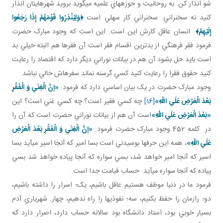
شو انذار کن. به روحانيت و حوزه هاي علميه مي گويد برويد شهرهايتان انذار
کنيد نه سخنراني. سخنراني کار سهلي است
﴿
وَلِيُنْذِرُوا قَوْمَهُمْ إِذَا رَجَعُوا
إِلَيْهِمْ
﴾
انسان عاقل کارش اين است. اين است که وجود مبارک حضرت
فرمود فقر فرهنگي از بدترين اقسام فقر است آن فقرها هم البته خيلي بد
است بايد حل بشود آن هم در بيانات نوراني ديگر دارد که اقتصاد را رعايت
کنيد حقوق فقرا را رعايت کنيد کسي گرسنه نماند سفره اش خالي نباشد.
وجود مبارک حضرت در يک بيان اساسي دارد که فرمود:
«إنَّ الْغِنَي وَ الْفَقْرِ
بَعْدَ الْعَرْضِ عَلَي اللهِ»
[16]
چه کسي فقير است؟ چه کسي غني است؟ اين
«بَعْدَ الْعَرْضِ عَلَي اللهِ»
است آن هم از بيانات نوراني حضرت است که آن را
در کلمه 452 وجود مبارک حضرت فرمود:
«إنَّ الْغِنَي وَ الْفَقْرِ بَعْدَ الْعَرْضِ
عَلَي اللهِ»
، همه اين حرف ها بوسيدني است بسا امير که آنجا اسير مي آيد بسا
اسير که آنجا امير خواهد شد، بسي سواره که آنجا پياده خواهد شد بسي
پياده که آنجا سواره مي آيد. حساب قيامت جدا است.
فرمود ما در دنيا موظف هستيم عاقل باشيم، يک؛ اسرار را داشته باشيم،
دو؛ رازمان را حفظ بکنيم، سه؛ نفوذي ها را راه ندهيم، چهار. شهرياري آدم
بسيار خوبي بود، استاد دانشگاه بود سالانه حساب دارد، اصرار دارد که