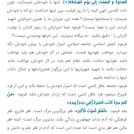
الْعَداوَةَ وَ الْبَغْضاءَ إِلى‏ يَوْمِ الْقِيامَة﴾
[12]
، اينها با خودشان نمي سازند، چون
ذات اقدس الهی کينه را تا روز قيامت بين اينها انداخت. او که با خودش
نمي سازد با مسلمان ها مي سازد؟ همه اين عزيزان ما را همين اسرائيلي شهيد
کردند، اين با نفوذ نيست؟ فرمود شما اسرارتان را، رموز کارتان را نهايت
کارتان را - دقيق باشيد - به بيگانه نسپاريد. اين حرف ها بوسيدني نيست؟!
فرمود کشور اسلامي جامعه اسلامي اسرار خودش را پيش خودش نگه
مي دارد. مواظب نفوذي ها هست. شخص در کار خودش هم بايد مواظب
باشد نفوذي ها دخالت نکنند نظام هم بايد در کار خودش مواظب باشد
دخالت نکنند تا شهيد شهرياري ها تا اين بزرگوار فخري زاده ها و امثال ذلک،
اينها را نداشته باشيم.
فرمود جامعه عاقل کسي است که اسرار خودش را حفظ بکند و اين از فرد
شروع مي شود فرد عاقل کسي است که رازدار خودش باشد فرمود:
«مَنْ
كَتَمَ سِرَّهُ كَانَتِ الْخِيَرَةُ [فِي يَدِهِ‏] بِيَدِهِ‏»
.
بعد فرمود:
«الْفَقْرُ الْمَوْتُ الْأَكْبَرُ»
، فقر بزرگ ترين مرگ است. فقر فکري، فقر
فرهنگي که آدم نداند چه طوري زندگي بکند، بدترين مرگ است؛ البته فقر
مالی هم فقر بدي است اما عمده اين است که آدم از نظر علم و دانش و