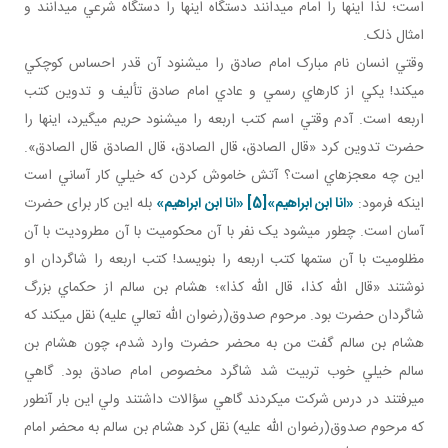
است؛ لذا اينها را امام مي دانند دستگاه اينها را دستگاه شرعي مي دانند و
امثال ذلک.
وقتي انسان نام مبارک امام صادق را مي شنود آن قدر احساس کوچکي
مي کند! يکي از کارهاي رسمي و عادي امام صادق تأليف و تدوين کتب
اربعه است. آدم وقتي اسم کتب اربعه را مي شنود حريم مي گيرد، اينها را
حضرت تدوين کرد «قال الصادق، قال الصادق، قال الصادق قال الصادق».
اين چه معجزه اي است؟ آتش خاموش کردن که خيلي کار آساني است
اينکه فرمود:
«انا ابن ابراهيم»
[5]
«انا ابن ابراهيم»
بله اين کار برای حضرت
آسان است. چطور می­شود يک نفر با آن محکوميت با آن مطروديت با آن
مظلوميت با آن ستم ها کتب اربعه را بنويسد! کتب اربعه را شاگردان او
نوشتند «قال الله کذا، قال الله کذا»؛ هشام بن سالم از حکماي بزرگ
شاگردان حضرت بود. مرحوم صدوق(رضوان الله تعالي عليه) نقل مي کند که
هشام بن سالم گفت من به محضر حضرت وارد شدم، چون هشام بن
سالم خيلي خوب تربيت شد شاگرد مخصوص امام صادق بود. گاهي
مي رفتند در درس شرکت مي کردند گاهي سؤالات داشتند ولي اين بار آن طور
که مرحوم صدوق(رضوان الله عليه) نقل کرد هشام بن سالم به محضر امام