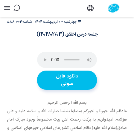
جلسه درس اخلاق (1404/02/03) - دفتر
چهارشنبه 03 اردیبهشت 1404
شناسه:
5881304
جلسه درس اخلاق (1404/02/03)
دانلود فایل
صوتی
بسم الله الرحمن الرحيم
«اعظم الله اجورنا و اجورکم بمصابنا بامامنا صلوات الله و سلامه عليه و علي
هؤلاء». اميدواريم به برکت رحمت اهل بيت مخصوصاً وجود مبارک امام
صادق(سلام الله عليه) نظام اسلامي کشورهای اسلامي حوزه هاي اسلامي و