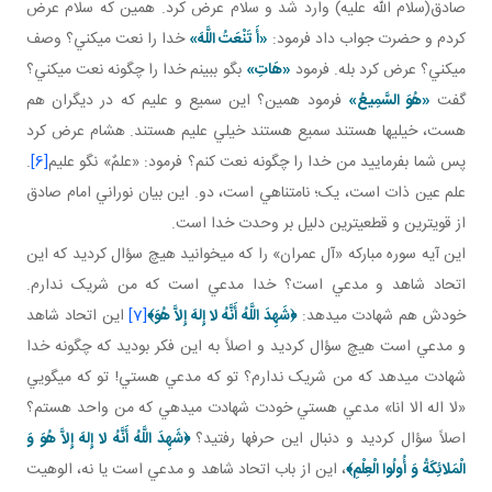
صادق(سلام الله عليه) وارد شد و سلام عرض کرد. همين که سلام عرض
کردم و حضرت جواب داد فرمود:
«أَ تَنْعَتُ اللَّهَ»
خدا را نعت مي کني؟ وصف
مي کني؟ عرض کرد بله. فرمود
«هَاتِ»
بگو ببينم خدا را چگونه نعت مي کني؟
گفت
«هُوَ السَّمِيعُ»
فرمود همين؟ اين سميع و عليم که در ديگران هم
هست، خيلي ها هستند سميع هستند خيلي عليم هستند. هشام عرض کرد
پس شما بفرماييد من خدا را چگونه نعت کنم؟ فرمود: «علمٌ» نگو عليم
[6]
.
علم عين ذات است، يک؛ نامتناهي است، دو. اين بيان نوراني امام صادق
از قوي ترين و قطعي ترين دليل بر وحدت خدا است.
اين آيه سوره مبارکه «آل عمران» را که مي خوانيد هيچ سؤال کرديد که اين
اتحاد شاهد و مدعي است؟ خدا مدعي است که من شريک ندارم.
خودش هم شهادت مي دهد:
﴿
شَهِدَ اللَّهُ أَنَّهُ لا إِلهَ إِلاَّ هُوَ
﴾
[7]
اين اتحاد شاهد
و مدعي است هيچ سؤال کرديد و اصلاً به اين فکر بوديد که چگونه خدا
شهادت مي دهد که من شريک ندارم؟ تو که مدعي هستي! تو که مي گويي
«لا اله الا انا» مدعي هستي خودت شهادت مي دهي که من واحد هستم؟
اصلاً سؤال کرديد و دنبال اين حرف ها رفتيد؟
﴿
شَهِدَ اللَّهُ أَنَّهُ لا إِلهَ إِلاَّ هُوَ وَ
الْمَلائِكَةُ وَ أُولُوا الْعِلْمِ
﴾
، اين از باب اتحاد شاهد و مدعي است يا نه، الوهيت