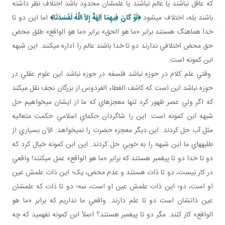
که عاقل نباشند يا عالم نباشند يا علمشان محدود باشد اختلاف نظر داشته
باشند بله، اختلاف مي شود
﴿
لَوْ كَانَ فِيهِمَا آلِهَةٌ إِلاّ اللَّهُ لَفَسَدَتَا
﴾
اما اين دو تا
خدا هماهنگ هستند برابر «ما هو الحق» برابر «ما هو الواقع» طلق محض
حق محض اختلافي ندارند دو تا خدا باشند عالم را اداره می­کنند. اين شبهه
ابن کمونه است.
وقتي علم کلام در حوزه نباشد فلسفه در حوزه نباشد اين علوم عقلي در
حوزه نباشد اين است که کاشف الغطاء الفردوس از بزرگان نجف نقل مي کند
که اگر ولي عصر ظهور کرد تنها معجزه اي که ما از ايشان مي خواهيم حل
شبهه ابن کمونه است. اين را شاگردان حکماي اسلامي حکمت متعاليه
مثل آب حل کردند. اين ديگر معجزه حضرت را نمي خواهد. الآن بسياري از
طلبه هاي ما اين شبهه را به خوبي حل کردند. اين ابن کمونه خيال کرد که
دو تا خدا دو تا پيغمبر هستند که برابر «ما هو الواقع» عمل می­کنند! واقعي
در کار نيست، دو تا ذات هستند و عدم محض، يک؛ اين ذات علمش عين
او است، دو؛ اين ذات علمش عين او است، سه؛ دو تا ذات که علمشان
عين ذاتشان است دو تا علم دارند. واقعي ما نداريم که برابر «ما هو
الواقع» کار کنند. مگر دو تا پيغمبر هستند؟ اصلاً ابن کمونه نفهميد که چه