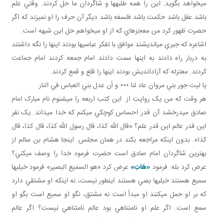
مي خواهد بگويد. اين را همه طلبه ها و شاگردان ما حل کردند. وقتي علم
باشد عقل باشد حکمت باشد فلسفه باشد ديگر آن حرف را او نمي زند که اگر
حضرت ظهور کرد من معجزه اي که از او مي خواهم حل اين شبهه است.
اشاعره که جبري مي انديشند موافق با تفکر عباسي ها بودند اينها را نگه داشتند
به دربار راه دادند به اينها سمت دادند امام جمعه کردند امام جماعت
کردند. معتزله که آزادانديش بودند اينها را قلع و قمع کردند.
يا ليت جور بني مروان عاد لنا ٭٭٭ و أن عدل بني العباس في النار
هر وقت که من يک روايت از اين کتب اربعه را مي شنوم نام مبارک امام
صادق مي درخشد آن قدر احساس کوچکي مي کنم که خدا مي داند. يک نفر
اين قدر عالم اين قدر علم؟ «قال الله کذا، قال رسول الله کذا، قال کذا، قال
کذا». بدون اينکه مراجعه بکند در همان مجلس. اينجا هشام بن سالم از
بهترين شاگردان امام صادق است حضرت فرمود خدا را وصف مي کني؟
عرض کرد بله. فرمود
«هَاتِ»
عرض کرد «هو السميع البصير» فرمود خيلي ها
سميع هستند خيلي ها بصي هستند اين طور نيست، نه اينکه او مشتقي دارد
که بر او حمل می­کنند او مبدأ است نه مشتق، نگو او سميع است بگو او
سمع است. اگر علم او نامتناهي بود عالم نامتناهي نيست؟ اگر عالم