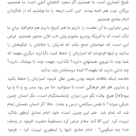
شيخ انصاري است ما هستيم اگر سعيد العلماي آملي است ما هستيم،
بزرگان عرب هم البته بودند. اين کتب اربعه را ما نوشتيم که از شاگردان
امام صادق هستيم.
پس بنابراين ما آن عظمت را داريم ما هم تاريخ داريم هم جغرافيا، براي ما
ننگ است که با آمريکا رودررو بشويم ولی خب الآن مجبور هستيم. غرض
اين است که حواستان جمع باشد که قدرتان را جلالتان را شکوهتان را
بدانيد و اينها فرمودند که اسرارتان را حفظ کنيد، نگذاريد ديگري بفهمد که
شما چند تا نيروي هسته اي داريد؟ نگذاريد بفهمد چند تا موشک داريد؟
چه داعي داريد که بفهمد؟! البته دوستانتان بايد بدانند.
خلاصه اينکه عاقلانه شيعه بودن يعنی عقل. فرمود اسرارتان را حفظ بکنيد
و بدترين فقر فقر فرهنگي است تا مي توانيد «تا سر رود بسر رو و تا پا بپا
بپو»
[17]
هيچ وقت نگو من دوران بازنشستگي ام است، مگر انسان چنين
حرفي مي زند؟ تا نفس مي کشي درس و بحث. حالا اگر انسان نفسش تمام
شد که تمام شد. علم اين چنين است؛ خود امام صادق اين طور شاگرد
تربيت کرد. اين آقا آمد سلام عرض کرد مستقيماً حضرت فرمود در وصف
خدا چه مي گويي؟ - امام صادق اينها را اين طوري تربيت کرد – فرمود