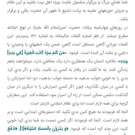
شما علماي بزرگ و بزرگوار مشمول عنايت ويژه اهل بيت باشيد و اين نظام
و جريان حوزه هاي علميه به برکت تشيع تا ظهور آن حضرت باقي و برقرار
باشد.
در روز هاي چهارشنبه بيانات حضرت امير(سلام الله عليه) در نهج البلاغه
مطرح مي شد. از نظر شماره کلمات حکيمانه، به شماره 162 رسيديم. اين
کلمات نوراني گاهي مستقل است گاهي ضمن يک خطبه اي يا وصيتي يا
دعايي و مانند آن آمده است. فرمود:
«مَنْ كَتَمَ سِرَّهُ كَانَتِ الْخِيَرَةُ [فِي يَدِهِ‏]
بِيَدِهِ‏»
؛ بالاخره انسان يک همفکري دارد يک مخالفي دارد، مي خواهند باهم
زندگي کنند. به ما گفتند در رفتار به کسي بد نکنيد، يک؛ و اگر بدي کرد
بدي را به خوبي جواب بدهيد به حسنه جواب بدهيد، دو؛ اما اسرارتان را
با کسي در ميان نگذاريد، چون اگر کسي اسرارش را با ديگری در ميان
گذاشت دشمن ممکن است از راه آن اسرار سوء استفاده کند. اين سفارش
گرچه براي همه لازم است اما براي نظام اسلامي لازم تر است.
آنجا که فرمودند به هيچ کس بدي نکنيد که دستورهاي ابتدايي است و بر
همه لازم است. آنجا که فرمودند اگر کسي نسبت به شما بدي کرد خوبي
کنيد، اين چند آيه است که فرمود:
﴿وَ يَدْرَؤُنَ بِالْحَسَنَةِ السَّيِّئَةَ﴾
[1]
،
﴿
ادْفَعْ