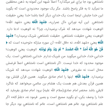
نامتناهي بود جا براي غير مي گذارد؟ اصلاً شبهه ابن کمونه به ذهن محققين
ما نمي آيد تا به فکر پاسخ باشند. مگر يک موجود محدودي است که بگويد
اين خدا جايش اينجا است يک خداي ديگر آنجا باشد! خدا يعني حقيقت
نامتناهي. اين آيه نوراني «آل عمران»،
﴿
شَهِدَ اللَّهُ
﴾
يعني «شهد الله»!
الوهيت شهادت مي دهد که شرک برنمي دارد، چرا؟ نه الوهيت ادعا دارد.
الوهيت يعني حقيقت نامتناهي. حقيقت نامتناهي شريک برمي دارد؟
﴿
شَهِدَ
اللَّهُ
﴾
يعني «شهد الله»، نه «قال الله»؛ آن سوره مبارکه «توحيد» است که
﴿
قُلْ هُوَ اللَّهُ أَحَدٌ
*
اللَّهُ الصَّمَدُ
*
لَمْ يَلِدْ وَلَمْ يُولَدْ
﴾
. الوهيت يعني الوهيت!
خدايي خدا، خدايي مي گويد من شريک ندارم. خدايي نامتناهي است. يک
موجود محدود که خدا نيست. اگر نامتناهي است نامتناهي اصلاً فرضش
محال است نه مفروض.
﴿
شَهِدَ اللَّهُ
﴾
الوهيت شهادت مي دهد که شريک
برنمي دارد.
﴿
شَهِدَ اللَّهُ
﴾
اينها را امام صادق مي گويد. همين قرآن قبلش بود
همين قرآن بعدش هم هست يک هشام بن سالمي مي خواهد که شاگرد
لايقي باشد محضر امام صادق(سلام الله عليه) برود امام صادق بفرمايد که
خدا را وصف بکن، او بگويد سميع است و بصير. فرمود نه، «علمٌ کله» اگر
علم نامتناهي بود عالم هم نامتناهي است، عالم که نامتناهي بود ديگر جا