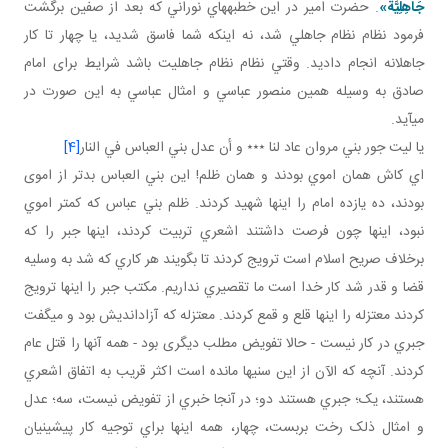
جَاهِلِيَّة»
. حضرت امير در اين خطبه هاي نوراني که بعد از صفين برگشت
فرمود نظام نظام جاهلي شد، نه اينکه شما فاسق شديد، يا چهار تا کار
جاهلانه انجام داديد. وقتي نظام نظام جاهليت باشد شرايط برای امام
صادق به وسيله همين منصور عباسي و امثال عباسي به اين صورت در
مي آيد.
يا ليت جور بني مروان عاد لنا ٭٭٭ و أن عدل بني العباس في النار
[4]
اي کاش همان اموي بودند و همان ظلم! اين بني العباس بدتر از اموی
بودند، ده يازده امام را اينها شهيد کردند. ظلم بني عباس که کمتر اموي
نبود، اينها چون فرصت داشتند اشعري تربيت کردند، اينها جبر را که
برخلاف صريح اسلام است ترويج کردند تا بگويند هر کاري که شد به وسليه
قضا و قدر شد کار خدا است ما تقصيري نداريم. مکتب جبر را اينها ترويج
کردند معتزله را اينها قلع و قمع کردند. معتزله که آزادانديش بود و مي گفت
جبري در کار نيست - حالا تفويض مطلب ديگری بود - همه آنها را قتل عام
کردند. آنچه که الآن از اين سني ها مانده است اکثر قريب به اتفاق اشعري
هستند، يک؛ جبري هستند دو؛ در آنجا خبري از تفويض نيست، سه؛ عدل
و امثال ذلک رخت بربست، چهار، همه اينها براي توجيه کار پيشينيان