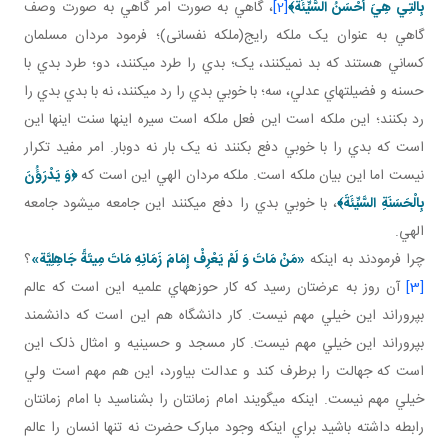
بِالَّتِي هِيَ أَحْسَنُ السَّيِّئَةَ
﴾
[2]
، گاهي به صورت امر گاهي به صورت وصف
گاهي به عنوان يک ملکه رايج(ملکه نفسانی)؛ فرمود مردان مسلمان
کساني هستند که بد نمي کنند، يک؛ بدي را طرد مي کنند، دو؛ طرد بدي با
حسنه و فضيلت هاي عدلي، سه؛ با خوبي بدي را رد مي کنند، نه با بدي بدي را
رد بکنند؛ اين ملکه است اين فعل ملکه است سيره اينها سنت اينها اين
است که بدي را با خوبي دفع بکنند نه يک بار نه دوبار. امر مفيد تکرار
نيست اما اين بيان ملکه است. ملکه مردان الهي اين است که
﴿وَ يَدْرَؤُنَ
بِالْحَسَنَةِ السَّيِّئَةَ﴾
، با خوبي بدي را دفع مي کنند اين جامعه مي شود جامعه
الهي.
چرا فرمودند به اينکه
«مَنْ مَاتَ وَ لَمْ يَعْرِفْ إِمَامَ زَمَانِهِ مَاتَ مِيتَةً جَاهِلِيَّة»
؟
[3]
آن روز به عرضتان رسيد که کار حوزه هاي علميه اين است که عالم
بپروراند اين خيلي مهم نيست. کار دانشگاه هم اين است که دانشمند
بپروراند اين خيلي مهم نيست. کار مسجد و حسينيه و امثال ذلک اين
است که جهالت را برطرف کند و عدالت بياورد، اين هم مهم است ولي
خيلي مهم نيست. اينکه مي گويند امام زمانتان را بشناسيد با امام زمانتان
رابطه داشته باشيد براي اينکه وجود مبارک حضرت نه تنها انسان را عالم