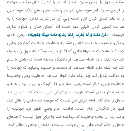
مي کند و جهل را از بين مي برد، نه تنها انسان را عادل و عاقل مي کند و جهالت
را از بين مي برد، امر سوم يعني امر سوم، ملکه سوم يعني ملکه سوم، جهل
را به علم تبديل کردن لازم است ولي آن قدر قدرت ندارد، جهالت را به
عدالت تبديل کردن خيلي مهم است اما آن چنان جلال و شکوه ندارد،
فرمودند:
«مَنْ مَاتَ وَ لَمْ يَعْرِفْ إِمَامَ زَمَانِهِ مَاتَ مِيتَةً جَاهِلِيَّة»
، يعني نظام،
زندگي، جمعيت، جمعيت عقلاني باشد نه جاهليت. جاهليت کجا، جهل زدايي
کجا ؟ جاهليت کجا، جهالت زدايي کجا؟ از حوزه برمي آيد که جهل را برطرف
کند چه اينکه دارد انجام می­دهد. از دانشگاه ساخته است که جاهل را عالم
کند چه اينکه دارد انجام می­دهد. از مسجد و حسينه برمي آيد که جهالت را
به عدالت تبديل کند چه اينکه دارد انجام می­دهد. جاهليت يعني جاهليت!
جاهليت چيزي ديگر است يعنی اصلاً طرز فکر کودک و زن و مرد و همه و
همه، نظام تمدن است؛ فرمود امام کارش اين نيست که تدريس کند
جاهل را عالم کند، امام کارش اين نيست که موعظه کند جاهل را عاقل کند،
اينها کار شاگردان امام است، امامت امام وقتي ظهور کرد جهاليت را
برمي دارد، آن وقت جاهليت که برداشته شد جا براي جهل نيست تا عده اي
جاهل را عالم کنند، جايي براي جهالت نيست تا عده اي جاهل را عاقل کنند.