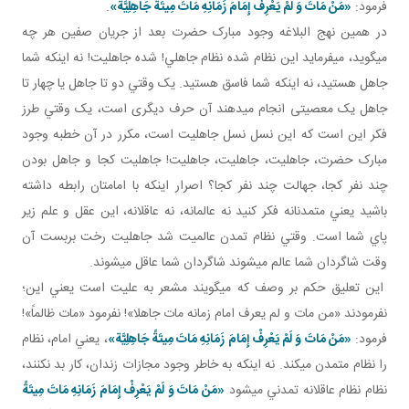
فرمود:
«مَنْ مَاتَ وَ لَمْ يَعْرِفْ إِمَامَ زَمَانِهِ مَاتَ مِيتَةً جَاهِلِيَّة»
.
در همين نهج البلاغه وجود مبارک حضرت بعد از جريان صفين هر چه
مي گويد، مي فرمايد اين نظام شده نظام جاهلي! شده جاهليت! نه اينکه شما
جاهل هستيد، نه اينکه شما فاسق هستيد. يک وقتي دو تا جاهل يا چهار تا
جاهل يک معصيتی انجام می­دهند آن حرف ديگری است، يک وقتي طرز
فکر اين است که اين نسل نسل جاهليت است، مکرر در آن خطبه وجود
مبارک حضرت، جاهليت، جاهليت، جاهليت! جاهليت کجا و جاهل بودن
چند نفر کجا، جهالت چند نفر کجا؟ اصرار اينکه با امامتان رابطه داشته
باشيد يعني متمدنانه فکر کنيد نه عالمانه، نه عاقلانه، اين عقل و علم زير
پاي شما است. وقتي نظام تمدن عالميت شد جاهليت رخت بربست آن
وقت شاگردان شما عالم مي شوند شاگردان شما عاقل مي شوند.
اين تعليق حکم بر وصف که مي گويند مشعر به عليت است يعني اين؛
نفرمودند «من مات و لم يعرف امام زمانه مات جاهلا»! نفرمود «مات ظالماً»!
فرمود:
«مَنْ مَاتَ وَ لَمْ يَعْرِفْ إِمَامَ زَمَانِهِ مَاتَ مِيتَةً جَاهِلِيَّة»
، يعني امام، نظام
را نظام متمدن مي کند. نه اينکه به خاطر وجود مجازات زندان، کار بد نکنند،
نظام نظام عاقلانه تمدني مي شود
«مَنْ مَاتَ وَ لَمْ يَعْرِفْ إِمَامَ زَمَانِهِ مَاتَ مِيتَةً