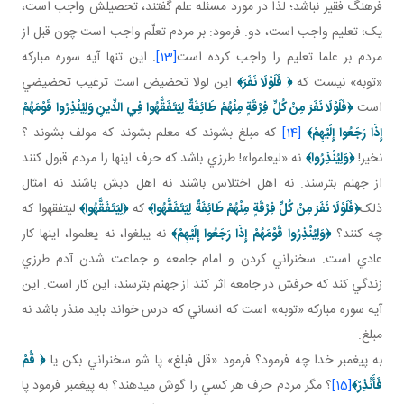
فرهنگ فقير نباشد؛ لذا در مورد مسئله علم گفتند، تحصيلش واجب است،
يک؛ تعليم واجب است، دو. فرمود: بر مردم تعلّم واجب است چون قبل از
مردم بر علما تعليم را واجب کرده است
[13]
. اين تنها آيه سوره مبارکه
«توبه» نيست که
﴿
فَلَوْلَا نَفَرَ
﴾
اين لولا تحضيض است ترغيب تحضيضي
است
﴿
فَلَوْلَا نَفَرَ مِنْ كُلِّ فِرْقَةٍ مِنْهُمْ طَائِفَةٌ لِيَتَفَقَّهُوا فِي الدِّينِ
وَلِيُنْذِرُوا قَوْمَهُمْ
إِذَا رَجَعُوا إِلَيْهِمْ
﴾
[14]
که مبلغ بشوند که معلم بشوند که مولف بشوند ؟
نخير!
﴿
وَلِيُنْذِرُوا
﴾
نه «ليعلموا»! طرزي باشد که حرف اينها را مردم قبول کنند
از جهنم بترسند. نه اهل اختلاس باشند نه اهل دبش باشند نه امثال
ذلک
﴿
فَلَوْلَا نَفَرَ مِنْ كُلِّ فِرْقَةٍ مِنْهُمْ طَائِفَةٌ لِيَتَفَقَّهُوا
﴾
که
﴿
لِيَتَفَقَّهُوا
﴾
ليتفقهوا که
چه کنند؟
﴿
وَلِيُنْذِرُوا قَوْمَهُمْ إِذَا رَجَعُوا إِلَيْهِمْ
﴾
نه يبلغوا، نه يعلموا، اينها کار
عادي است. سخنراني کردن و امام جامعه و جماعت شدن آدم طرزي
زندگي کند که حرفش در جامعه اثر کند از جهنم بترسند، اين کار است. اين
آيه سوره مبارکه «توبه» است که انساني که درس خواند بايد منذر باشد نه
مبلغ.
به پيغمبر خدا چه فرمود؟ فرمود «قل فبلغ» پا شو سخنراني بکن يا
﴿
قُمْ
فَأَنْذِرْ
﴾
[15]
؟ مگر مردم حرف هر کسي را گوش مي دهند؟ به پيغمبر فرمود پا