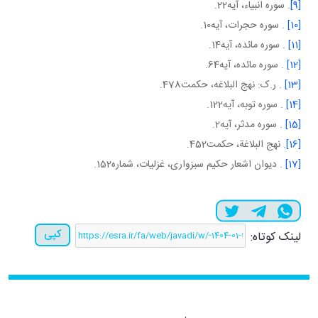
[9]
. سوره انبياء، آيه22.
[10]
. سوره حجرات، آيه10.
[11]
. سوره مائده، آيه14.
[12]
. سوره مائده، آيه64.
[13]
. ر.ک: نهج البلاغه، حکمت478.
[14]
. سوره توبه، آيه122.
[15]
. سوره مدثر، آيه2.
[16]
. نهج البلاغة، حکمت452.
[17]
. ديوان اشعار حکيم سبزواری، غزليات، شماره152.
کپی
لینک کوتاه: