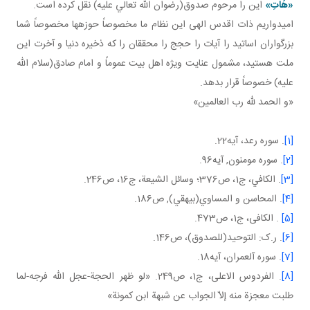
«هَاتِ»
اين را مرحوم صدوق(رضوان الله تعالي عليه) نقل کرده است.
اميدواريم ذات اقدس الهی اين نظام ما مخصوصاً حوزه ها مخصوصاً شما
بزرگواران اساتيد را آيات را حجج را محققان را که ذخيره دنيا و آخرت اين
ملت هستيد، مشمول عنايت ويژه اهل بيت عموماً و امام صادق(سلام الله
عليه) خصوصاً قرار بدهد.
«و الحمد لله رب العالمين»
[1]
. سوره رعد، آيه22.
[2]
. سوره مومنون, آيه96.
[3]
. الکافي، ج1، ص376؛ وسائل الشيعة، ج‏16، ص246.
[4]
. المحاسن و المساوي(بيهقي), ص186.
[5]
. الکافی، ج1، ص473.
[6]
. ر.ک: التوحيد(للصدوق)، ص146.
[7]
. سوره آل عمران، آيه18.
[8]
. الفردوس الاعلی، ج1، ص249. «لو ظهر الحجة-عجل اللّه فرجه-لما
طلبت معجزة منه إلاّ الجواب عن شبهة ابن كمونة»