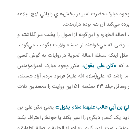
 وجود مبارک حضرت امير در بخش‌هاي پاياني نهج البلاغه
برده مي‌کند آن هم برده درازمدت.
الة الطهارة و اين‌گونه از اصول را پشت سر گذاشته و
 وقتی که مي‌خواهند از مسئله ولايت بگويند، مي‌گويند
مثل اينکه مسئله اصالة الحرية در روايات به گوش کسي
ند که
«کان علي يقول»
مکرر وجود مبارک اميرالمؤمنين
ا باشد که علي(سلام الله عليه) فرمود مردم آزاد هستند،
اما متاسفانه چون در حوزه‌ها کتاب عتق مطرح نمي‌شود اين روايت هم که مربوط به کتاب عتق است مطرح نشده است. در وسائل جلد 23 صفحه 54 اين روايت را محمدين ثلاث
ليّ بن أبي طالب عليهما سلام يقول:»
يعني مکرر علي بن
د يک کسي ديگري را اسير بکند يا خودش اعتراف بکند
رونش است، اين کاري به اصالة الحلية و اصالة الطهارة و