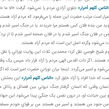
الناس کلهم أحرار»
جلوي آزادي مردم را نمي‌شود گرفت «الا ما خ
تمرار است مرتب حضرت اين جمله را مي‌فرمود که مردم آزاد هستن
يد من بنده فلان کس هستم مرا خريدند يا در جنگ اسير شدم و 
در فلان جنگ اسير شدم يا در فلان صحنه اسير شدم تا از بردگي
ت مي‌شود وگرنه اصل اين است که مردم آزاد هستند.
م شيخ طوسي نقل کرد؛ محمدين ثلاث اين روايت نوراني را نقل ک
اد هستند. اگر ذات اقدس الهی مردم را آزاد قرار داد سپس يک 
شود و اسير می‌گردد. اينجا بيان نوراني حضرت امير است که اگر
ت که خدا افراد را آزاد خلق کرد
«الناس کلهم أحرار»
اين بحثش کا
سان وقتی که انسان گرفتار جنگ دروني بين فضائل و رذائل م
و بين خيانت او، در درون نفس يک جنگي پيدا مي‌شود اين جهاد
 من جنود من هستند و اسير من هستند من بر قواي خودم مسلط