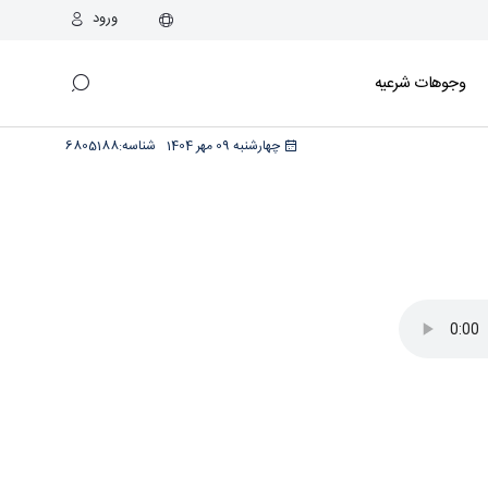
ورود
وجوهات شرعیه
چهارشنبه 09 مهر 1404
شناسه:
6805188