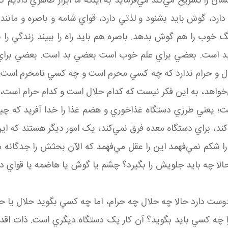
سان را تشريح مي‌کند مي‌فرمايد به اينکه ما ابزار ظاهري داديم ک
ارد، گوش بايد بشنود و لذتي دارد، قواي شامه و باصره و مانند آ
وب را هم گوش بدهد. باصره هم بايد راه را ببيند زندگي را بب
 بد است. بعضي براي علم خوب است بعضي بد است. بعضي بر
ال و حرام ندارد که چه کسي محرم است و چه کسي نامحرم است.
اهد، به اين فکر نيست که کدام حلال است و کدام حرام است، خ
ت؛ يعني طرزي دستگاه غذاخوري و هضم غذا را خدا آفريد که چيزي
ند، براي دستگاه معده فرق نمي‌کند، يک امور ديگر هستند که اين را
 را شکم نمي‌فهمد اين را عقل مي‌فهمد که الآن بحثش را جدگانه
 حالا چه بايد جلويش را بگيرد؟ چشم يا گوش يا هاضمه يا قواي 
 دارد حالا چه حلال چه حرام، اما چه کسي بگويد حلال يا حرام
را چه کسي بايد بگويد؟ آن کار يک دستگاه ديگري است. ذات اقدس