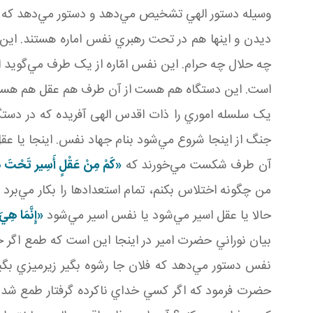
وسيله دستور الهي تشخيص مي‌دهد و دستور مي‌دهد که اين 
ديدن و اينها هم در تحت رهبري نفس اماره هستند. اين 
چه حلال چه حرام. اين نفس امّاره از يک طرف مي‌گويد اي
است. اين دستگاه هم هست از آن طرف هم عقل هم هست ک
يک سلسله اموري را ذات اقدس الهی آفريده که در دستگ
جنگ از اينجا شروع مي‌شود بنام جهاد نفس. اينجا يا عق
آن طرف شکست مي‌خورند که
«کَمْ مِنْ عَقْلٍ أَسِير تَحْتَ ه
من چگونه اختلاس بکنم، تمام استعدادها را بکار مي‌برد 
حالا يا عقل اسير مي‌شود يا نفس اسير مي‌شود
«إِنَّمَا هِي
بيان نوراني حضرت امير در اينجا اين است که طمع اگر جاي
نفس دستور مي‌دهد که فلان جا رشوه بگير زيرميزي بگير
حضرت فرمود که اگر کسي خداي ناکرده گرفتار طمع شد بر