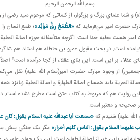
بسم الله الرحمن الرحيم
) و شما علماي بزرگ و بزرگوار، از کلماتی که مرحوم سيد رضي از
«الطَّمَعُ رِقٌّ مُؤَبَّد»
؛ طمع انسان را 
مير هست عطيه خدا است. اگرچه متأسفانه حوزه اصالة الحلية، اص
ه نيامده است. در بحث مقبول عمرو بن حنظله هم استاد هم شاگرد،
لاء بر اين است. اين بناي عقلاء از کجا درآمده است؟ اصلاً 
معين) از وجود مبارک حضرت امير(سلام الله عليه) نقل مي‌کن
ة الحرية بايد همسان اصالة الطهارة و اصالة الحلية زبانزد همه م
نظر صحيحه و معتبر است.
الله عليه) شنيدم که
«سمعت أبا عبدالله عليه السلام يقول: كان ع
 عليهما السلام يقول: الناس كلهم أحرار»
مگر يک جنگي پيش بياي
لحليه است اين غير از اصالة الطهاره است. اين يک جهان علم، در د