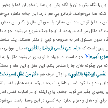
را نگاه بکن و آن را نگاه بکن اين غذا را نخور آن غذا را بخو
شکم غذا مي‌خواهد. فرمانروايي هم دارد. اين چشم منظره مي‌خو
ن صدا را گوش بده اين منظره را ببين آن مال را بگير اين دبش را
ه عقال مي‌کند مي‌بندد. از اينجا جنگ شروع مي‌شود. جهاد ن
اه درون مسئول امر به معروف و نهي از منکر هستند. يک سلسله
ل پيروز است که
«إِنَّمَا هِيَ نَفْسِي أَرُوضُهَا بِالتَّقْوَي»
؛ بيان نوراني 
َوَيً أَمِير»
[4]
جهاد است. در جهاد يا او پيروز مي‌شود عقل را به ا
که من چگونه فلان جا را منفجر بکنم. اين عقل و اين علم و دست
َ نَفْسِي أَرُوضُهَا بِالتَّقْوَي»
و از آن طرف هم
«کَمْ مِنْ عَقْلٍ أَسِير تَحْت
ي راه پيدا کرد انسان طمّاع را برده مي‌کند برده همان نفس امّا
 روميزي بگير مي‌گويد چشم، براي اينکه او در اسارت نفس اماره
اي او حلال و حرام ندارد. چه کسي در اين وسط باعث مي‌شود که