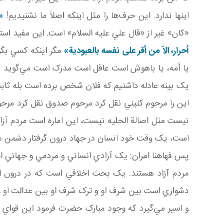
اينها ندارد. اين حر‌ف‌ها را مثل اينکه اصلاً ما نشنيديم!
«
«کان» غير از «قال علي عليه السلام» است. اين مفيد اس
أحرار، الاّ من أقر على نفسه بالعبودية»
مگر اينکه کسي بگو
يا أمه، يا باهوش است عاقل است مدرک است مي‌گويد من 
يک بينه عادله‌ داشتيم که فلان شخص برده است بله ثاب
اين را مرحوم کليني نقل کرد مرحوم صدوق نقل کرد مرحو
نيست مثل اصالة الحليه نيست، اين اماره است مردم آز
است، يک وقت خود انسان در جهاد درون گرفتار دشمن مي‌
پس فهاهنا امران: يک آزادي انساني و مردمي و جهاني اس
مردم آزاد هستند. يک بحث اخلاقي است که در درون ان
دشواري است بين شرف او و ترک شرف او بين عدالت او 
و اسير مي‌گيرد که وجود مبارک حضرت فرمود اين قواي