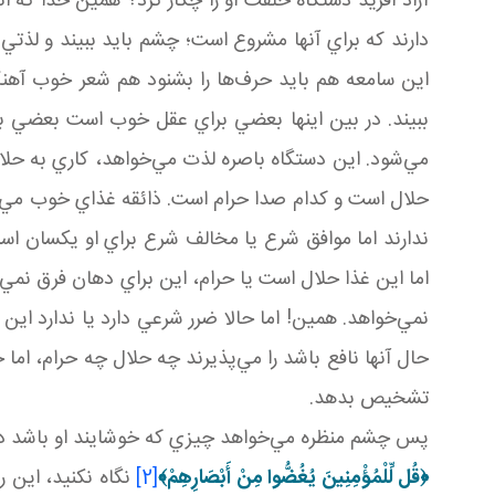
آزاد آفريد دستگاه خلقت او را چکار کرد؟ همين خدا که ان
دارند که براي آنها مشروع است؛ چشم بايد ببيند و لذتي د
اين سامعه هم بايد حرف‌ها را بشنود هم شعر خوب آهنگ خ
ببيند. در بين اينها بعضي براي عقل خوب است بعضي
مي‌شود. اين دستگاه باصره لذت مي‌خواهد، کاري به حل
حلال است و کدام صدا حرام است. ذائقه غذاي خوب مي‌خو
ندارند اما موافق شرع يا مخالف شرع براي او يکسان اس
اما اين غذا حلال است يا حرام، اين براي دهان فرق نمي‌ک
نمي‌خواهد. همين! اما حالا ضرر شرعي دارد يا ندارد اين
حال آنها نافع باشد را مي‌پذيرند چه حلال چه حرام، اما
تشخيص بدهد.
پس چشم منظره مي‌خواهد چيزي که خوشايند او باشد دوست
﴿
قُل لِّلْمُؤْمِنِينَ يُغُضُّوا مِنْ أَبْصَارِهِمْ
﴾
[2]
نگاه نکنيد، اين 