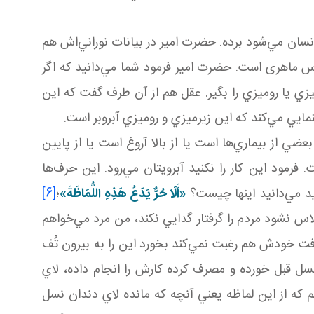
نسان مي‌شود برده. حضرت امير در بيانات نوراني‌اش هم
س ماهری است. حضرت امير فرمود شما مي‌دانيد که اگر
 يا روميزي را بگير. عقل هم از آن طرف گفت که اين
ايي مي‌کند که اين زيرميزي و روميزي آبروبر است.
ضي از بيماري‌ها است يا از بالا آروغ است يا از پايين
رمود اين کار را نکنيد آبرويتان مي‌رود. اين حرف‌ها
يد مي‌دانيد اينها چيست؟
«
أَلَا حُرٌّ يَدَعُ هَذِهِ اللُّمَاظَةَ
»
؛
[6]
س نشود مردم را گرفتار گدايي نکند، من مرد مي‌خواهم
فت خودش هم رغبت نمي‌کند بخورد اين را به بيرون تُف
سل قبل خورده و مصرف کرده کارش را انجام داده، لاي
که از اين لماظه يعني آنچه که مانده لاي دندان نسل