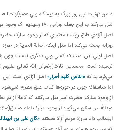
ضمن تهنيت اين روز بزرگ به پيشگاه ولي عصر(اواحنا فداه
نقل مي‌کند به اين جمله نوراني 180 رسيديم که وجود مبارک حضرت امير مي‌فرمايد که
اصل آزادي طبق روايت معتبري که از وجود مبارک حضرت ا
روزانه بحث مي‌کند اما مثل اينکه اصالة الحرية در حوز
اصل اولي اين است که کسي ولي ديگري نيست چون بناي عق
نرسيده است. محمدين ثلاث(رضوان الله تعالي عليهم اج
مي‌فرمايد که
«الناس کلهم أحرار»
اصل آزادي است. اين اصال
از وجود مبارک حضرت امير نقل مي‌کنند که کاملاً از هر 
عبدالله بن سنان مي‌گويد از وجود مبارک امام صادق(سلام 
ابيطالب داد مي‌زد مردم آزاد هستند
«کان علي بن ابيطالب
که من برده‌ هستم. مردم آزاد هستند، اين غير از اصالة ا