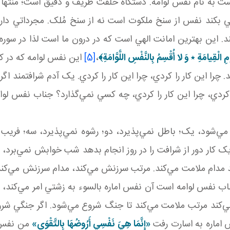
 به نام نفس لوامه. دستگاه خلقت ظريف و دقيق است؛ منتها عل
بکند نفس از سنخ ملکوت است نه از سنخ مُلک. مجرداتي دارد
 اين بهترين امانت الهي است که در درون ما است لذا در سوره «ال
ْمِ الْقِيامَةِ
٭
وَ لا أُقْسِمُ بِالنَّفْسِ اللَّوَّامَةِ
﴾
،
[5]
اين نفس لوامه که در کن
ا اين کار را کردي، چرا اين کار را کردي. يک آدم شرافتمند اگر
ا کردي، چرا اين کار را کردي، چه کسي نمي‌گذارد؟ جناب نفس لو
شود، يک؛ باطل نمي‌پذيرد، دو؛ رشوه نمي‌پذيرد، سه؛ فريب نم
 کار دور از شرافت را در روز انجام بدهد شب خوابش نمي‌برد، چ
کند مدام ملامت مي‌کند. مرتب سرزنش مي‌کند، مدام سرزنش مي‌
فس لوامه است آن نفس اماره بالسوء به زشتي امر مي‌کند، ع
‌کند مرتب ملامت مي‌کند تا جنگ شروع مي‌شود. اگر جنگي شروع
س اماره به اسارت رفت
«إِنَّمَا هِيَ نَفْسِي أَرُوضُهَا بِالتَّقْوَي»
من نفس ا