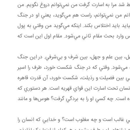
 شد مرا به اسارت گرفت من نمي‌توانم دروغ نگويم. من
نم من نمي‌توانم، راست هم مي‌گويد، يعني او در جنگ
د بايد اختلاس بکند. اينکه مي‌گويد من وقتي به پول
 وارد بحث مقام ثاني مي‌شود. مقام اول اين است که
ل، بين علم و جهل، بين شرف و بي‌شرفي. در اين جنگ
 مي‌شود. وقتي که در جنگ شکست خورد، طرف را اسير
دروني بين فضيلت و رذيلت، شکست خورد، آن قدرت قاهره
 انسان تحت اسارت اين قواي قهريه است. هر دستوري که
ده است. چه کسي او را به بردگي گرفت؟ هوس‌ها و مانند
سي غالب است و چه مغلوب است؟ و خدايي که انسان را