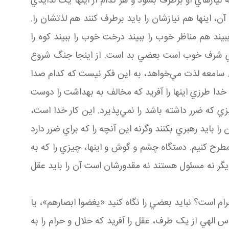
ه نيازهاي او برطرف بشود و هر کدام از اينها يک لذايذي
ن، اينها هم نيازشان را بايد برطرف کنند هم لذتشان را.
يند هم مناظر خوب را ببيند درخت خوب را ببيند کوه را
اي شرف خوب است بعضي بد است. از اينجا جنگ شروع
 سامعه لذت مي‌خواهد، به اين فکر نيست که کدام صدا
دا طرزي اينها را آفريد که مخالف به بهداشت را دوست
 که ضرر داشته باشد را نمي‌پذيرد. اين کار خدا است،
 بايد رهبري بکنند وگرنه اين آنچه را که براي ضرر دارد
 مطرح کنيم. دستگاه چشم و گوش و اينها، چيزي را که به
ديگر نه مسئول‌ هستند نه مقدورشان است آن را بايد عقل
 است؟ نبايد بعضي را نگاه کنيد «يغضوا ابصارهم»، يا
 الهي از يک طرف، عقل را آفريد که حلال و حرام را به