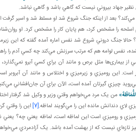
ظير جهاد بيروني نيست که گاهي باشد و گاهي نباشد.
ه مي‌کند؟ بعد از اينکه جنگ شروع شد او مسلط شد و اسير گرفت ا
سلحه را مشخص کرد، هم پايان کار را مشخص کرد. او روان‌شنا
ا جنگ دروني شروع شد نفس اماره آمده گفته که اين زيرميزي
ده، نفس لوامه هم که مرتب سرزنش مي‌کند چه کسي آدم را راهنم
ز بيماری‌ها مثل برص و مانند آن براي کسي آبرو نمي‌گذارد، بع
ست. اين روميزي و زيرميزي و اختلاس و مانند آن آبروبر است. ف
ي‌رويد چيزي گيرتان آمده است، الآن براي آن جان‌افشاني مي‌کن
لُّمَاظَةَ
»
من يک مرد مي‌خواهم وقتي وزير و وکيل شد گرفتار اختلا
لاي دندانش مانده اين را مي‌گويند لماظه.
[7]
اين را وقتي گر
رميزي و روميزي است اين لماظه است، لماظه يعني چه؟ يعني ن
تازه‌اي نيست که از بهشت آمده باشد. يک آزادمردي مي‌خواهم 