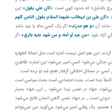
رج بالدليل» که حدود الهي است.
«کان علي يقول»
اين
د
«کان علي بن ابيطالب عليهما السلام يقول: الناس کلهم
مانند آن
«و هو مدرك»
اگر يک کسي حالا يا عبد باشد
 آزاد ‌شود «
من عبد أو أمة، و من شهد عليه بالرق»
اگر
ردند. اين هم اصل نيست اماره است مثل اصالة الطهاره
وقتي جنگي مي‌شود کسي اسير مي‌شود اين اسارت ظاهري
 کسي در مسائل اخلاقي گرفتار طمع شد او برده است.
ملاً جدا است، بحث اجتماعي است بحث سياسي است
ي‌شود، جهاد در نفس پيدا مي‌شود _ اين جهاد بسيار
 دروني است _ در جهاد نفس گاهي انسان فاتح مي‌شود
 هستم، يک وقتي اسير مي‌شود مي‌گويد من نمي‌توانم