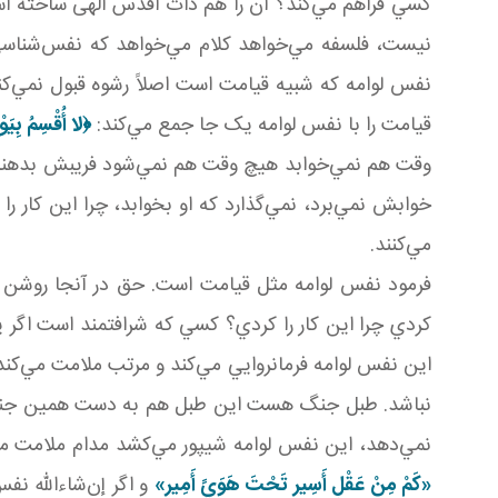
کسي فراهم مي‌کند؟ آن را هم ذات اقدس الهی ساخته است
نيست، فلسفه مي‌خواهد کلام مي‌خواهد که نفس‌شناسي 
نفس لوامه که شبيه قيامت است اصلاً رشوه قبول نمي‌کند.
قيامت را با نفس لوامه يک جا جمع مي‌کند:
﴿
لا أُقْسِمُ بِيَو
وقت هم نمي‌خوابد هيچ وقت هم نمي‌شود فريبش بدهند. چر
خوابش نمي‌برد، نمي‌گذارد که او بخوابد، چرا اين کار ر
مي‌کنند.
فرمود نفس لوامه مثل قيامت است. حق در آنجا روشن مي‌
کردي چرا اين کار را کردي؟ کسي که شرافتمند است اگر يک
اين نفس لوامه فرمانروايي مي‌کند و مرتب ملامت مي‌
نباشد. طبل جنگ هست اين طبل هم به دست همين جناب ن
نمي‌دهد، اين نفس لوامه شيپور مي‌کشد مدام ملامت مي
«کَمْ مِنْ عَقْلٍ أَسِير تَحْتَ هَوَيً أَمِير»
و اگر إن‌شاءالله نف