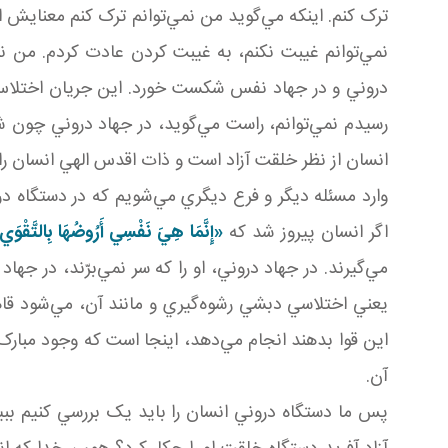
ترک کنم. اينکه مي‌گويد من نمي‌توانم ترک کنم معنايش
نمي‌توانم غيبت نکنم، به غيبت کردن عادت کردم. من ن
دروني و در جهاد نفس شکست خورد. اين جريان اختلاس ا
رسيدم نمي‌توانم، راست مي‌گويد، در جهاد دروني چون
انسان از نظر خلقت آزاد است و ذات اقدس الهي انسان را 
وارد مسئله ديگر و فرع ديگري مي‌شويم که در دستگاه
اگر انسان پيروز شد که
«إِنَّمَا هِيَ نَفْسِي أَرُوضُهَا بِالتَّقْوَ
مي‌گيرند. در جهاد دروني، او را که سر نمي‌برّند، در
يعني اختلاسي دبشي رشوه‌گيري و مانند آن، مي‌شود قاه
اين قوا بدهند انجام مي‌دهد، اينجا است که وجود مبار
آن.
پس ما دستگاه دروني انسان را بايد يک بررسي کنيم ب