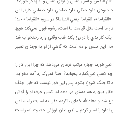
م النفس و اسرار نفس و قواي نفس و اينها در حوزه‌ها
 جنودي دارد جنگي دارد صلحي دارد صفايي دارد. اين
قيامة»، القيامة يعني القيامة! در سوره «القيامة» خدا
ار ما است مثل قيامت ما است، رشوه قبول نمي‌کند هيچ
 يک کار بدي را در روز بکند شب وقتي وارد رختخواب شد
امه. اين نفس لوامه است که گاهي از او به وجدان تعبير
ي‌خورد، چهار؛ مرتب فرمان مي‌دهد که چرا اين کار را
ه کسي نمي‌گذارد بخوابد؟ اصلاً نمي‌گذارد آدم بخوابد.
کند تا جنگ شروع بشود پس اين‌طور نيست که طبل جنگ
قل بيچاره هم دستور مي‌دهد اما کسي حرف او را گوش
 شد و معاذالله خداي ناکرده عقل به اسارت رفت، اين
ماره را اسير کردم _ اين بيان نوراني حضرت امير است