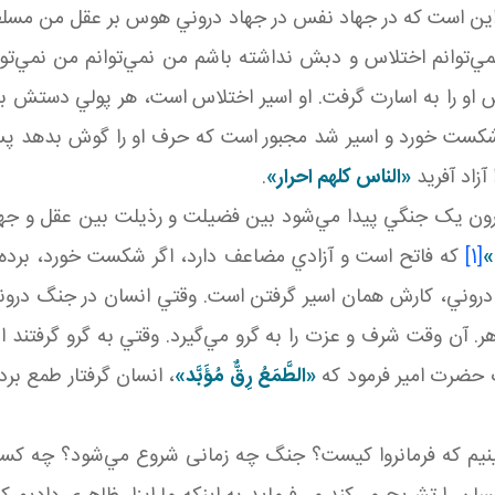
 اين است که در جهاد نفس در جهاد دروني هوس بر عقل من مسلط
مي‌توانم اختلاس و دبش نداشته باشم من نمي‌توانم من نمي‌توا
و را به اسارت گرفت. او اسير اختلاس است، هر پولي دستش بياي
 شکست خورد و اسير شد مجبور است که حرف او را گوش بدهد پس
آزاد آفريد
«الناس کلهم احرار»
.
 درون يک جنگي پيدا مي‌شود بين فضيلت و رذيلت بين عقل و جه
ي»
[1]
که فاتح است و آزادي مضاعف دارد، اگر شکست خورد، برده
 جهاد دروني، کارش همان اسير گرفتن است. وقتي انسان در جنگ 
ر. آن وقت شرف و عزت را به گرو مي‌گيرد. وقتي به گرو گرفتند
ک حضرت امير فرمود که
«الطَّمَعُ رِقٌّ مُؤَبَّد»
، انسان گرفتار طمع بر
بينيم که فرمانروا کيست؟ جنگ چه زمانی شروع مي‌شود؟ چه ک