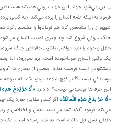
_ اين مي‌شود جهاد. اين جهاد دروني هميشه هست اين ن
فرمود به اينکه طمع انسان را برده مي‌کند. چه کسی برد
شيپور زن را مشخص کرد هم فرمانروا را مشخص کرد هم ا
جنگ دروني شروع شد چه چيزی نصيب انسان مي‌شود؟ حال
حلال و حرام را بايد مواظب باشيد. حالا اين جنگ شروعش
يک وقتي انسان سرماخورده است آبرو نمي‌رود، اما بعضي ا
دستشويي است فرصت ندارد. بعضي از بيماري‌ها آبروبر ا
بوسيدني نيست؟! در نهج البلاغه فرمود شما که بيراهه م
اين حرف‌ها بوسيدني نيست؟! داد زد
«
أَلَا حُرٌّ يَدَعُ هَذِهِ ال
«
أَلَا حُرٌّ يَدَعُ هَذِهِ اللُّمَاظَةَ
»
اگر کسي غذايي خورد يک چيزي 
مي‌کند. فرمود آنکه شما مي‌بينيد دبش و اختلاس و زي
دندان نسل قبل مانده است به شما رسيده است. يک چيز 