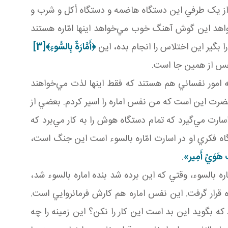
ر، از يک طرفي اين دستگاه هاضمه و دستگاه أکل و شرب و
اهد اين گوش آهنگ خوب مي‌خواهد اينها امّاره‌ هستند
 بگير اين اختلاس را انجام بده، اين
﴿
أَمَّارَةٌ بِالسُّوءِ
﴾
[3]
فس از همين جا است.
 امور نفساني هم هستند که فقط اينها لذت مي‌خواهند
حضرت اين است که من نفس اماره را اسير کردم. بعضي از
سارت مي‌گيرد که تمام دستگاه هوش را به کار مي‌برد که
گاه فکري او در اسارت امّاره بالسوء است اين جنگ است،
َ هَوَيً أَمِير»
.
ره بالسوء، وقتي که اين برده شد بنده اماره بالسوء شد،
 قرار گرفت. اين نفس اماره هم کارش فرمانروايي است.
 بگويد اين بد است اين کار را نکن؟ اين زمينه را چه