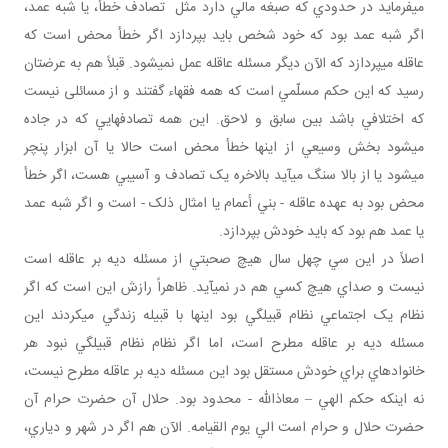
مي فرمايد در حدودي که صبغه مالي دارد مثل تصادف خطأ، يا شبه عمد،
اگر شبه عمد بود که خود شخص بايد بپردازد اگر خطأ محض است که
عاقله مي پردازد که الآن ديگر مسئله عاقله عمل نمي شود. قبلاً هم به عرضتان
رسيد که اين حکم مسلّمي است که همه فقهاء گفتند و از مسائلی نيست
که اختلافي باشد بين سابق و لاحق. اين همه تصادف هايي که در جاده
مي شود بخش وسيعي از اينها خطأ محض است حالا يا آن ابزار پنچر
مي شود يا از بالا سنگ مي آيد بالاخره يک تصادف و آسيبي هست، اگر خطأ
محض بود به عهده عاقله - بني أعمام يا امثال ذلک - است و اگر شبه عمد
يا عمد هم بود که بايد خودش بپردازد.
اصلاً در اين سي چهل سال هيچ صحبتي از مسئله ديه بر عاقله است
نيست و صداي هيچ کسي هم در نمي آيد. ظاهراً رازش اين است که اگر
نظام يک اجتماعي نظام قبيلگي بود اينها با قبيله زندگي مي کردند اين
مسئله ديه بر عاقله مطرح است، اما اگر نظام نظام قبيلگي نبود هر
خانواده اي براي خودش مستقل بود اين مسئله ديه بر عاقله مطرح نيست،
نه اينکه حکم الهي – معاذالله - محدود بود. حلال آن حضرت حرام آن
حضرت حلال و حرام است الي يوم القيامه. الآن هم اگر در شهر و دياري،