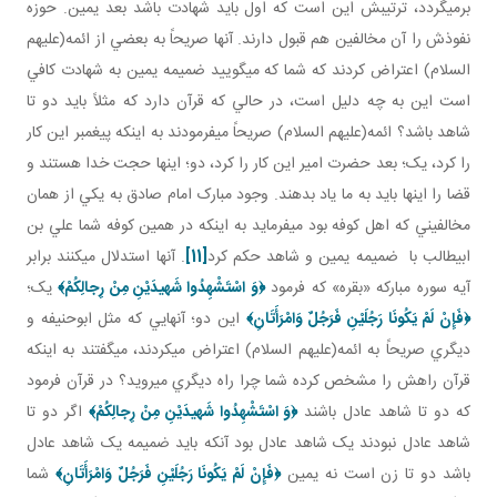
برمي گردد، ترتيبش اين است که اول بايد شهادت باشد بعد يمين. حوزه
نفوذش را آن مخالفين هم قبول دارند. آنها صريحاً به بعضي از ائمه(عليهم
السلام) اعتراض کردند که شما که مي گوييد ضميمه يمين به شهادت کافي
است اين به چه دليل است، در حالي که قرآن دارد که مثلاً بايد دو تا
شاهد باشد؟ ائمه(عليهم السلام) صريحاً مي فرمودند به اينکه پيغمبر اين کار
را کرد، يک؛ بعد حضرت امير اين کار را کرد، دو؛ اينها حجت خدا هستند و
قضا را اينها بايد به ما ياد بدهند. وجود مبارک امام صادق به يکي از همان
مخالفيني که اهل کوفه بود مي فرمايد به اينکه در همين کوفه شما علي بن
ابيطالب با ضميمه يمين و شاهد حکم کرد
[11]
. آنها استدلال مي کنند برابر
آيه سوره مبارکه «بقره» که فرمود
﴿
وَ اسْتَشْهِدُوا شَهيدَيْنِ مِنْ رِجالِكُمْ
﴾
يک؛
﴿
فَإِنْ لَمْ يَكُونَا رَجُلَيْنِ فَرَجُلٌ وَامْرَأَتَانِ
﴾
اين دو؛ آنهايي که مثل ابوحنيفه و
ديگري صريحاً به ائمه(عليهم السلام) اعتراض مي کردند، مي گفتند به اينکه
قرآن راهش را مشخص کرده شما چرا راه ديگري مي رويد؟ در قرآن فرمود
که دو تا شاهد عادل باشند
﴿
وَ اسْتَشْهِدُوا شَهيدَيْنِ مِنْ رِجالِكُمْ
﴾
اگر دو تا
شاهد عادل نبودند يک شاهد عادل بود آنکه بايد ضميمه يک شاهد عادل
باشد دو تا زن است نه يمين
﴿
فَإِنْ لَمْ يَكُونَا رَجُلَيْنِ فَرَجُلٌ وَامْرَأَتَانِ
﴾
شما