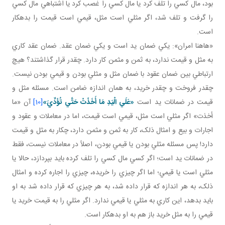
بود، مال کسي را تلف کرد يا مال کسي را غصب کرد يا اشتباهي مال کسي
را گرفت و تلف شد، اگر مثلي است مثل، قيمي است قيمت را بدهکار
است.
«هاهنا امران»: يکي ضمان يد است و يکي ضمان عقد. ضمان عقد کاري
به مثل و قيمت ندارد، به ثمن و مثمن کار دارد. چقدر قرار گذاشتند؟ هيچ
ارتباطي بين ضمان عقود با ضمان مثل و مثلي بودن و قيمي بودن نيست.
چقدر فروخت و چقدر خريد، به همان اندازه ضامن است. مسئله مثل و
قيمت در ضمانات يد است
«عَلَي الْيَدِ مَا أَخَذَتْ حَتَّي تُؤَدِّيَ»
[10]
آن «ما
أخذت» اگر مثلي است مثل، قيمي است قيمت، اما در معاملات و عقود و
اجارات و بيع و امثال ذلک، کار به ثمن و مثمن دارد، چکار به مثل و قيمت
دارد! پس مسئله مثلي بودن يا قيمي بودن، اصلاً در معاملات نيست، فقط
در ضمانات يد است؛ اگر کسي مال کسي را تلف کرده بايد بپردازد، حالا يا
مثلي است يا قيمي؛ اما اگر چيزي را خريده، چيزي را اجاره کرده و امثال
ذلک، به هر اندازه که قرار داده شد، به هر چيزي که قرار داده شد به او
بايد بدهد، اين کاري به مثلي يا قيمي ندارد. اگر مثلي را به قيمت خريد يا
قيمي را به مثل خريد باز هم به او بدهکار است.