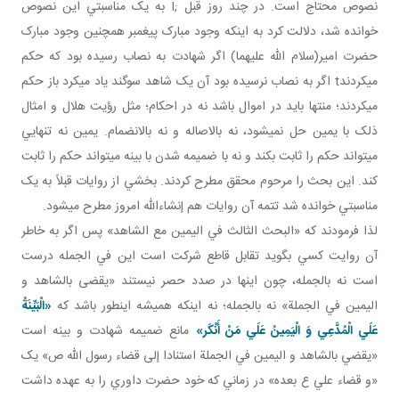
نصوص محتاج است. در چند روز قبل ;I به يک مناسبتي اين نصوص
خوانده شد، دلالت کرد به اينکه وجود مبارک پيغمبر همچنين وجود مبارک
حضرت امير(سلام الله عليهما) اگر شهادت به نصاب رسيده بود که حکم
مي کردندt اگر به نصاب نرسيده بود آن يک شاهد سوگند ياد مي کرد باز حکم
مي کردند؛ منتها بايد در اموال باشد نه در احکام؛ مثل رؤيت هلال و امثال
ذلک با يمين حل نمي شود، نه بالاصاله و نه بالانضمام. يمين نه تنهايي
مي تواند حکم را ثابت بکند و نه با ضميمه شدن با بينه مي تواند حکم را ثابت
کند. اين بحث را مرحوم محقق مطرح کردند. بخشي از روايات قبلاً به يک
مناسبتي خوانده شد تتمه آن روايات هم إن شاءالله امروز مطرح مي شود.
لذا فرمودند که «البحث الثالث في اليمين مع الشاهد» پس اگر به خاطر
آن روايت کسي بگويد تقابل قاطع شرکت است اين في الجمله درست
است نه بالجمله، چون اينها در صدد حصر نيستند «يقضى بالشاهد و
اليمين في الجملة» نه بالجمله؛ نه اينکه هميشه اين طور باشد که
«الْبَيِّنَةُ
عَلَي الْمُدَّعِي وَ الْيَمِينُ عَلَي مَنْ أَنْكَر»
مانع ضميمه شهادت و بينه است
«يقضي بالشاهد و اليمين في الجملة استنادا إلى قضاء رسول الله ص» يک
«و قضاء علي ع بعده» در زماني که خود حضرت داوري را به عهده داشت