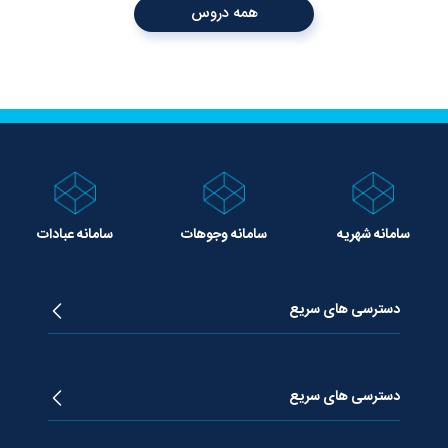
همه دروس
سامانه شهریه
سامانه وجوهات
سامانه عبادات
دسترسی های سریع
زندگینامه آیت الله جوادی آملی
دروس تفسیر معظم له
دسترسی های سریع
دروس اخلاق معظم له
دروس فقه معظم له
پژوهشگاه علـوم وحیــانی معارج