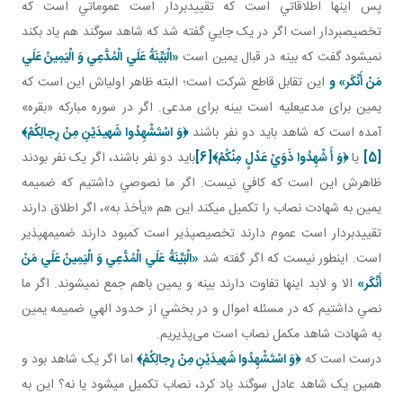
پس اينها اطلاقاتي است که تقييدبردار است عموماتي است که
تخصيص بردار است اگر در يک جايي گفته شد که شاهد سوگند هم ياد بکند
نمي شود گفت که بينه در قبال يمين است
«الْبَيِّنَةُ عَلَي الْمُدَّعِي وَ الْيَمِينُ عَلَي
مَنْ أَنْكَر» و
اين تقابل قاطع شرکت است؛ البته ظاهر اولي اش اين است که
يمين برای مدعي عليه است بينه برای مدعی. اگر در سوره مبارکه «بقره»
آمده است که شاهد بايد دو نفر باشند
﴿
وَ اسْتَشْهِدُوا شَهيدَيْنِ مِنْ رِجالِكُمْ
﴾
[5]
يا
﴿
وَ أَ شْهِدُوا ذَوَيْ عَدْلٍ مِنْكُمْ
﴾
[6]
بايد دو نفر باشند، اگر يک نفر بودند
ظاهرش اين است که کافي نيست. اگر ما نصوصي داشتيم که ضميمه
يمين به شهادت نصاب را تکميل مي کند اين هم «يأخذ به»، اگر اطلاق دارند
تقييدبردار است عموم دارند تخصيص پذير است کمبود دارند ضميمه پذير
است. اين طور نيست که اگر گفته شد
«الْبَيِّنَةُ عَلَي الْمُدَّعِي وَ الْيَمِينُ عَلَي مَنْ
أَنْكَر»
الا و لابد اينها تفاوت دارند بينه و يمين باهم جمع نمي شوند. اگر ما
نصي داشتيم که در مسئله اموال و در بخشي از حدود الهي ضميمه يمين
به شهادت شاهد مکمل نصاب است می‌پذيريم.
درست است که
﴿
وَ اسْتَشْهِدُوا شَهيدَيْنِ مِنْ رِجالِكُمْ
﴾
اما اگر يک شاهد بود و
همين يک شاهد عادل سوگند ياد کرد، نصاب تکميل مي شود يا نه؟ اين به