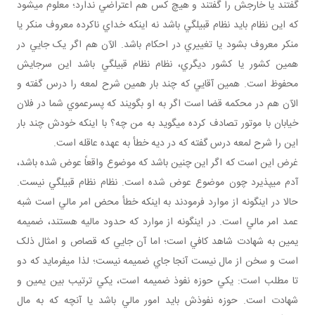
گفتند يا خارجش را گفتند و هيچ کس هم اعتراضي ندارد؛ معلوم مي شود
که اين نظام بايد نظام قبيلگي باشد نه اينکه خداي ناکرده معروف منکر يا
منکر معروف بشود يا تغييري در احکام باشد. الآن هم اگر يک جايي در
همين کشور يا کشور ديگري، نظام نظام قبيلگي باشد اين سرجايش
محفوظ است. همين آقايي که چند بار همين شرح لمعه را درس گفته و
الآن هم در محکمه قضا است اگر به او بگويند که پسرعموي شما در فلان
خيابان با موتور تصادف کرده مي گويد به من چه؟ با اينکه خودش چند بار
اين را شرح لمعه درس گفته که در ديه خطأ به عهده عاقله است.
غرض اين است که اگر اين چنين باشد که موضوع واقعاً عوض شده باشد،
آدم مي پذيرد چون موضوع عوض شده است. نظام نظام قبيلگي نيست.
حالا در اين گونه از موارد فرمودند به اينکه خطأ محض امر مالي است شبه
عمد امر مالي است. در اين گونه از موارد که حدود ماليه هستند، ضميمه
يمين به شهادت شاهد کافي است؛ اما آن جايي که قصاص و امثال ذلک
است و سخن از مال نيست آنجا جاي ضميمه نيست؛ لذا مي فرمايد که دو
تا مطلب است: يکي حوزه نفوذ ضميمه است، يکي ترتيب بين يمين و
شهادت است. حوزه نفوذش بايد امور مالي باشد يا آنچه که به مال