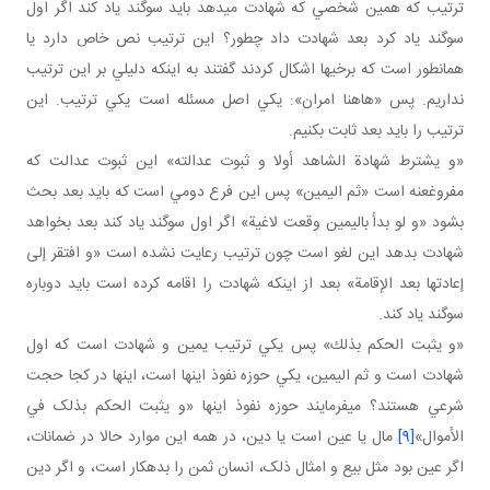
ترتيب که همين شخصي که شهادت مي دهد بايد سوگند ياد کند اگر اول
سوگند ياد کرد بعد شهادت داد چطور؟ اين ترتيب نص خاص دارد يا
همان طور است که برخي ها اشکال کردند گفتند به اينکه دليلي بر اين ترتيب
نداريم. پس «هاهنا امران»: يکي اصل مسئله است يکي ترتيب. اين
ترتيب را بايد بعد ثابت بکنيم.
«و يشترط شهادة الشاهد أولا و ثبوت عدالته» اين ثبوت عدالت که
مفروغ عنه است «ثم اليمين» پس اين فرع دومي است که بايد بعد بحث
بشود «و لو بدأ باليمين وقعت لاغية» اگر اول سوگند ياد کند بعد بخواهد
شهادت بدهد اين لغو است چون ترتيب رعايت نشده است «و افتقر إلى
إعادتها بعد الإقامة» بعد از اينکه شهادت را اقامه کرده است بايد دوباره
سوگند ياد کند.
«و يثبت الحكم بذلك» پس يکي ترتيب يمين و شهادت است که اول
شهادت است و ثم اليمين، يکي حوزه نفوذ اينها است، اينها در کجا حجت
شرعي هستند؟ مي فرمايند حوزه نفوذ اينها «و يثبت الحکم بذلک في
الأموال»
[9]
مال يا عين است يا دين، در همه اين موارد حالا در ضمانات،
اگر عين بود مثل بيع و امثال ذلک، انسان ثمن را بدهکار است، و اگر دين