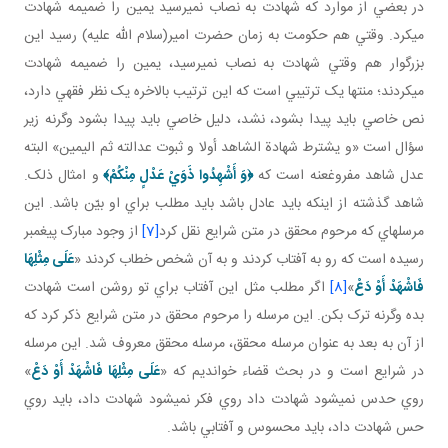
در بعضي از موارد که شهادت به نصاب نمي رسيد يمين را ضميمه شهادت
مي کرد. وقتي هم حکومت به زمان حضرت امير(سلام الله عليه) رسيد اين
بزرگوار هم وقتي شهادت به نصاب نمي رسيد، يمين را ضميمه شهادت
مي کردند؛ منتها يک ترتيبي است که اين ترتيب بالاخره يک نظر فقهي دارد،
نص خاصي بايد پيدا بشود، نشد، دليل خاصي بايد پيدا بشود وگرنه زير
سؤال است «و يشترط شهادة الشاهد أولا و ثبوت عدالته ثم اليمين» البته
عدل شاهد مفروغ عنه است که
﴿
وَ أَشْهِدُوا ذَوَيْ عَدْلٍ مِنْكُمْ
﴾
و امثال ذلک.
شاهد گذشته از اينکه بايد عادل باشد بايد مطلب براي او بيّن باشد. اين
مرسله اي که مرحوم محقق در متن شرايع نقل کرد
[7]
از وجود مبارک پيغمبر
رسيده است که رو به آفتاب کردند و به آن شخص خطاب کردند «
عَلَى‏ مِثْلِهَا
فَاشْهَدْ أَوْ دَعْ‏
»
[8]
اگر مطلب مثل اين آفتاب براي تو روشن است شهادت
بده وگرنه ترک بکن. اين مرسله را مرحوم محقق در متن شرايع ذکر کرد که
از آن به بعد به عنوان مرسله محقق، مرسله محقق معروف شد. اين مرسله
در شرايع است و در بحث قضاء خوانديم که «
عَلَى‏ مِثْلِهَا فَاشْهَدْ أَوْ دَعْ‏
»
روي حدس نمي شود شهادت داد روي فکر نمي شود شهادت داد، بايد روي
حس شهادت داد، بايد محسوس و آفتابي باشد.