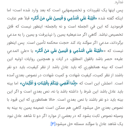
ندارد.
پس اينها يک تقييدات و تخصيص هايي است که بعد وارد شده است؛ اما
اينکه گفته شده
«الْبَيِّنَةُ عَلَي الْمُدَّعِي وَ الْيَمِينُ عَلَي مَنْ أَنْكَر»
قبلاً هم عنايت
فرموديد که اين في الجمله است و نه بالجمله؛ اين طور نيست که قابل
تخصيص نباشد. گاهي اگر مدعي عليه يمين را نپذيرفت و يمين را به مدعي
برگرداند، مدعي اگر سوگند ياد کند حجت محکمه تأمين است. پس اين طور
نيست که «
«الْبَيِّنَةُ عَلَي الْمُدَّعِي وَ الْيَمِينُ عَلَي مَنْ أَنْكَر»
يا «علي المدعي
عليه» حصر باشد بالقول المطلق، در آيات و همچنين روايات اوليه اين
است که بينه همان طوري که بايد عادل باشد از نظر کيفيت، بايد دو نفر
باشند از نظر کميت، کيفيت شهادت و کميت شهادت در نصوص بعدي آمده
است. اصلش اين است که
«إِنَّمَا أَقْضِي‏ بَيْنَكُمْ بِالْبَيِّنَاتِ وَ الْأَيْمَانِ»
اما بينه
بايد عادل باشد اين شرط را داشته باشد يا نه، نص بعدي است و اگر اين
بينه بايد دو نفر باشند با نص بعدي است. حالا همان طوري که اين قيود با
نصوص بعدي حل مي شود گاهي هم ممکن است ضميمه يمين به بينه به
وسيله نصوص ثابت بشود که در بعضي از موارد اگر دو تا شاهد عادل نبود
يک شاهد عادل با سوگند مسئله حل مي شود
[4]
.