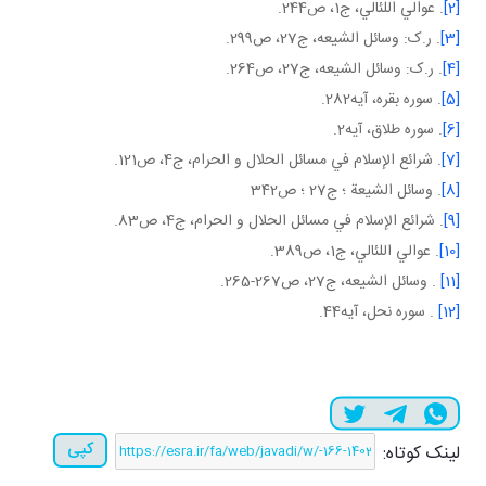
[2]
. عوالي اللئالي، ج‏1، ص244.
[3]
. ر.ک: وسائل الشيعه، ج27، ص299.
[4]
. ر.ک: وسائل الشيعه، ج27، ص264.
[5]
. سوره بقره، آيه282.
[6]
. سوره طلاق، آيه2.
[7]
. شرائع الإسلام في مسائل الحلال و الحرام، ج4، ص121.
[8]
. وسائل الشيعة ؛ ج‏27 ؛ ص342
[9]
. شرائع الإسلام في مسائل الحلال و الحرام، ج4، ص83.
[10]
. عوالي اللئالي، ج1، ص389.
[11]
. وسائل الشيعه، ج27، ص267-265.
[12]
. سوره نحل، آيه44.
کپی
لینک کوتاه: