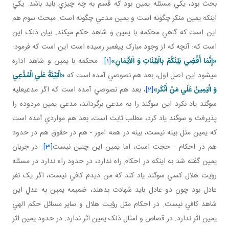
بحث بود، يکي مسئله يمين بود که قسم به چه چيزي بايد باشد. يکي
اينکه يمين منکر چگونه است و يمين مدعي چگونه است. مبحث سوم هم
اين است که گاهي محکمه با يمين و شاهد حکم مي کند. بيان ذلک اين
است که: آنچه که از وجود مبارک پيغمبر رسيده است اين است که فرمود:
«إِنَّمَا أَقْضِي‏ بَيْنَكُمْ بِالْبَيِّنَاتِ وَ الْأَيْمَانِ»
[1]
محکمه با يمين و شاهد اداره
مي شود اين اصل اول، بعد هم نصوصي آمده است که
«الْبَيِّنَةُ عَلَي الْمُدَّعِي
وَ الْيَمِينُ عَلَي مَنْ أَنْكَر»
[2]
، بعد هم نصوصي آمده است که اگر مدعي عليه
سوگند ياد نکرد اين سوگند را به مدعي برگرداند، مدعي يمين مردوده را
پذيرفت و سوگند ياد کرد، مطلب ثابت است، بعد هم مواردي آمده است
که يمين مثل بينه نيست، بينه در همه امور - هم در حقوق هم در حدود
هم در احکام - حجت است، اما يمين اين چنين نيست
[3]
. در جريان
يمين گفته شد به اينکه در احکام راه ندارد، در حدود راه ندارد در مسئله
رؤيت هلال کسي سوگند ياد کند که من ديدم کافي نيست، اگر يک نفر
عادل بود چون دو عادل بايد شهادت بدهند، ضميمه يمين به عدلِ اين
شاهد کافي نيست. در احکام مثل رؤيت هلال و ساير مسائل حکم الهي
يمين اثر ندارد. در قصاص و امثال ذلک يمين اثر ندارد. در حدود يمين اثر