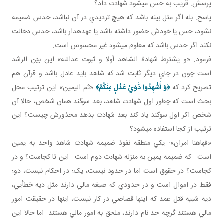
پرسش: قريب به حس می­شود شهادت داد؟
پاسخ: بله اگر مثل بينه باشد که هيچ ترديدي در آن نباشد، حدس ضميمه
نشود، حس يا خودش حضور داشته باشد يا عهده دار باشد، حدس دخالت
نکند اگر حدس باشد که معلوم مي شود غير محسوس است.
فرمود: «و يشترط شهادة الشاهد أولا و ثبوت عدالته» اين بيّن الرشد
است چون در جاي ديگر ثابت شد که شاهد بايد عادل باشد و قرآن هم
تصريح کرد که
﴿
وَ أَشْهِدُوا ذَوَيْ عَدْلٍ مِنْكُمْ
﴾
«ثم اليمين» اين ترتيب محل
بحث است که چطور اول شهادت شاهد، بعد سوگند همان شخص، حالا آن
شخص اگر اول سوگند ياد کند بعد شهادت بدهد محذورش چيست؟ اين
ترتيب از کجا استفاده مي شود؟
«فهاهنا امران»: يکي منطقه نفوذ ضميمه شهادت شاهد واحد به يمين
است - که ضميمه يمين به منزله شهادت دوم است - اين تا کجاست؟ و در
کجاست؟ در حقوق است اما در حدود نيست، يک؛ در احکام نيست، دو؛
فقط در اموال است و در حدودي که صبغه مالي دارند مثل ديه خطأيي،
ديه شبيه قتل عمد که اينها قصاصي در کار نيست، اينها در حقيقت امور
مالي هستند گرچه حد نام دارند، ملحق به امور مالي هستند. اما حالا اين