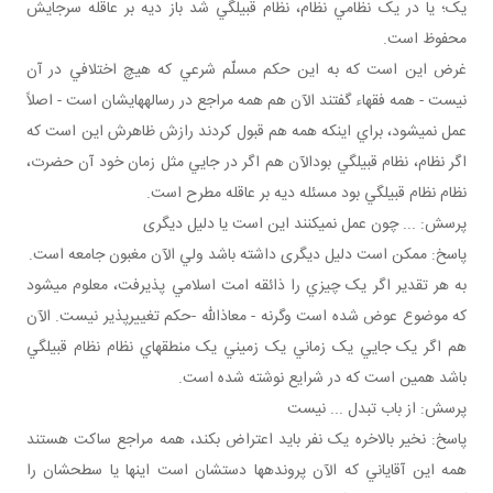
يک؛ يا در يک نظامي نظام، نظام قبيلگي شد باز ديه بر عاقله سرجايش
محفوظ است.
غرض اين است که به اين حکم مسلّم شرعي که هيچ اختلافي در آن
نيست - همه فقهاء گفتند الآن هم همه مراجع در رساله هايشان است - اصلاً
عمل نمي شود، براي اينکه همه هم قبول کردند رازش ظاهرش اين است که
اگر نظام، نظام قبيلگي بودالآن هم اگر در جايي مثل زمان خود آن حضرت،
نظام نظام قبيلگي بود مسئله ديه بر عاقله مطرح است.
پرسش: ... چون عمل نمی­کنند اين است يا دليل ديگری
پاسخ: ممکن است دليل ديگری داشته باشد ولي الآن مغبون جامعه است.
به هر تقدير اگر يک چيزي را ذائقه امت اسلامي پذيرفت، معلوم مي شود
که موضوع عوض شده است وگرنه - معاذالله -حکم تغييرپذير نيست. الآن
هم اگر يک جايي يک زماني يک زميني يک منطقه اي نظام نظام قبيلگي
باشد همين است که در شرايع نوشته شده است.
پرسش: از باب تبدل ... نيست
پاسخ: نخير بالاخره يک نفر بايد اعتراض بکند، همه مراجع ساکت هستند
همه اين آقاياني که الآن پرونده ها دستشان است اينها يا سطحشان را