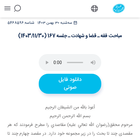
مباحث فقه ـ قضا و شهادت ـ جلسه 167
سه‌شنبه 30 بهمن 1403
شناسه:
5468596
(1403/11/30) - دفتر
مباحث فقه ـ قضا و شهادت ـ جلسه 167 (1403/11/30)
دانلود فایل
صوتی
أعوذ بالله من الشيطان الرجيم
بسم الله الرحمن الرحيم
مرحوم محقق(رضوان الله تعالي عليه) مقاصدي را مطرح فرمودند که هر
مقصدی چند تا بحث را در زير مجموعه خود دارد. در مقصد چهارم چند تا