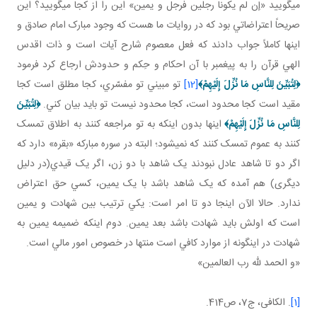
مي گوييد «إن لم يکونا رجلين فرجل و يمين» اين را از کجا مي گوييد؟ اين
صريحاً اعتراضاتي بود که در روايات ما هست که وجود مبارک امام صادق و
اينها کاملاً جواب دادند که فعل معصوم شارح آيات است و ذات اقدس
الهي قرآن را به پيغمبر با آن احکام و حِکم و حدودش ارجاع کرد فرمود
﴿
لِتُبَيِّنَ لِلنَّاسِ مَا نُزِّلَ إِلَيْهِمْ
﴾
[12]
تو مبيني تو مفسّري، کجا مطلق است کجا
مقيد است کجا محدود است، کجا محدود نيست تو بايد بيان کني.
﴿
لِتُبَيِّنَ
لِلنَّاسِ مَا نُزِّلَ إِلَيْهِمْ
﴾
اينها بدون اينکه به تو مراجعه کنند به اطلاق تمسک
کنند به عموم تمسک کنند که نمي شود؛ البته در سوره مبارکه «بقره» دارد که
اگر دو تا شاهد عادل نبودند يک شاهد با دو زن، اگر يک قيدي(در دليل
ديگری) هم آمده که يک شاهد باشد با يک يمين، کسي حق اعتراض
ندارد. حالا الآن اينجا دو تا امر است: يکي ترتيب بين شهادت و يمين
است که اولش بايد شهادت باشد بعد يمين. دوم اينکه ضميمه يمين به
شهادت در اين گونه از موارد کافي است منتها در خصوص امور مالي است.
«و الحمد لله رب العالمين»
[1]
. الكافی، ج‏7، ص414.