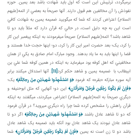
برمي گردد، ترتيبش اين است که اول بايد شهادت باشد بعد يمين. حوزه
نفوذش را آن مخالفين هم قبول دارند. آنها صريحاً به بعضي از ائمه(عليهم
السلام) اعتراض کردند که شما که مي گوييد ضميمه يمين به شهادت کافي
است اين به چه دليل است، در حالي که قرآن دارد که مثلاً بايد دو تا
شاهد باشد؟ ائمه(عليهم السلام) صريحاً مي فرمودند به اينکه پيغمبر اين کار
را کرد، يک؛ بعد حضرت امير اين کار را کرد، دو؛ اينها حجت خدا هستند و
قضا را اينها بايد به ما ياد بدهند. وجود مبارک امام صادق به يکي از همان
مخالفيني که اهل کوفه بود مي فرمايد به اينکه در همين کوفه شما علي بن
ابيطالب با ضميمه يمين و شاهد حکم کرد
[11]
. آنها استدلال مي کنند برابر
آيه سوره مبارکه «بقره» که فرمود
﴿
وَ اسْتَشْهِدُوا شَهيدَيْنِ مِنْ رِجالِكُمْ
﴾
يک؛
﴿
فَإِنْ لَمْ يَكُونَا رَجُلَيْنِ فَرَجُلٌ وَامْرَأَتَانِ
﴾
اين دو؛ آنهايي که مثل ابوحنيفه و
ديگري صريحاً به ائمه(عليهم السلام) اعتراض مي کردند، مي گفتند به اينکه
قرآن راهش را مشخص کرده شما چرا راه ديگري مي رويد؟ در قرآن فرمود
که دو تا شاهد عادل باشند
﴿
وَ اسْتَشْهِدُوا شَهيدَيْنِ مِنْ رِجالِكُمْ
﴾
اگر دو تا
شاهد عادل نبودند يک شاهد عادل بود آنکه بايد ضميمه يک شاهد عادل
باشد دو تا زن است نه يمين
﴿
فَإِنْ لَمْ يَكُونَا رَجُلَيْنِ فَرَجُلٌ وَامْرَأَتَانِ
﴾
شما