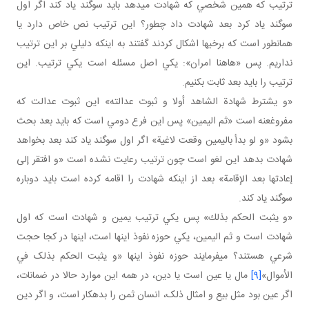
ترتيب که همين شخصي که شهادت مي دهد بايد سوگند ياد کند اگر اول
سوگند ياد کرد بعد شهادت داد چطور؟ اين ترتيب نص خاص دارد يا
همان طور است که برخي ها اشکال کردند گفتند به اينکه دليلي بر اين ترتيب
نداريم. پس «هاهنا امران»: يکي اصل مسئله است يکي ترتيب. اين
ترتيب را بايد بعد ثابت بکنيم.
«و يشترط شهادة الشاهد أولا و ثبوت عدالته» اين ثبوت عدالت که
مفروغ عنه است «ثم اليمين» پس اين فرع دومي است که بايد بعد بحث
بشود «و لو بدأ باليمين وقعت لاغية» اگر اول سوگند ياد کند بعد بخواهد
شهادت بدهد اين لغو است چون ترتيب رعايت نشده است «و افتقر إلى
إعادتها بعد الإقامة» بعد از اينکه شهادت را اقامه کرده است بايد دوباره
سوگند ياد کند.
«و يثبت الحكم بذلك» پس يکي ترتيب يمين و شهادت است که اول
شهادت است و ثم اليمين، يکي حوزه نفوذ اينها است، اينها در کجا حجت
شرعي هستند؟ مي فرمايند حوزه نفوذ اينها «و يثبت الحکم بذلک في
الأموال»
[9]
مال يا عين است يا دين، در همه اين موارد حالا در ضمانات،
اگر عين بود مثل بيع و امثال ذلک، انسان ثمن را بدهکار است، و اگر دين