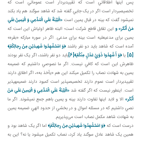
پس اينها اطلاقاتي است که تقييدبردار است عموماتي است که
تخصيص بردار است اگر در يک جايي گفته شد که شاهد سوگند هم ياد بکند
نمي شود گفت که بينه در قبال يمين است
«الْبَيِّنَةُ عَلَي الْمُدَّعِي وَ الْيَمِينُ عَلَي
مَنْ أَنْكَر» و
اين تقابل قاطع شرکت است؛ البته ظاهر اولي اش اين است که
يمين برای مدعي عليه است بينه برای مدعی. اگر در سوره مبارکه «بقره»
آمده است که شاهد بايد دو نفر باشند
﴿
وَ اسْتَشْهِدُوا شَهيدَيْنِ مِنْ رِجالِكُمْ
﴾
[5]
يا
﴿
وَ أَ شْهِدُوا ذَوَيْ عَدْلٍ مِنْكُمْ
﴾
[6]
بايد دو نفر باشند، اگر يک نفر بودند
ظاهرش اين است که کافي نيست. اگر ما نصوصي داشتيم که ضميمه
يمين به شهادت نصاب را تکميل مي کند اين هم «يأخذ به»، اگر اطلاق دارند
تقييدبردار است عموم دارند تخصيص پذير است کمبود دارند ضميمه پذير
است. اين طور نيست که اگر گفته شد
«الْبَيِّنَةُ عَلَي الْمُدَّعِي وَ الْيَمِينُ عَلَي مَنْ
أَنْكَر»
الا و لابد اينها تفاوت دارند بينه و يمين باهم جمع نمي شوند. اگر ما
نصي داشتيم که در مسئله اموال و در بخشي از حدود الهي ضميمه يمين
به شهادت شاهد مکمل نصاب است می‌پذيريم.
درست است که
﴿
وَ اسْتَشْهِدُوا شَهيدَيْنِ مِنْ رِجالِكُمْ
﴾
اما اگر يک شاهد بود و
همين يک شاهد عادل سوگند ياد کرد، نصاب تکميل مي شود يا نه؟ اين به