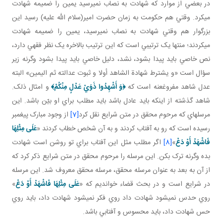
در بعضي از موارد که شهادت به نصاب نمي رسيد يمين را ضميمه شهادت
مي کرد. وقتي هم حکومت به زمان حضرت امير(سلام الله عليه) رسيد اين
بزرگوار هم وقتي شهادت به نصاب نمي رسيد، يمين را ضميمه شهادت
مي کردند؛ منتها يک ترتيبي است که اين ترتيب بالاخره يک نظر فقهي دارد،
نص خاصي بايد پيدا بشود، نشد، دليل خاصي بايد پيدا بشود وگرنه زير
سؤال است «و يشترط شهادة الشاهد أولا و ثبوت عدالته ثم اليمين» البته
عدل شاهد مفروغ عنه است که
﴿
وَ أَشْهِدُوا ذَوَيْ عَدْلٍ مِنْكُمْ
﴾
و امثال ذلک.
شاهد گذشته از اينکه بايد عادل باشد بايد مطلب براي او بيّن باشد. اين
مرسله اي که مرحوم محقق در متن شرايع نقل کرد
[7]
از وجود مبارک پيغمبر
رسيده است که رو به آفتاب کردند و به آن شخص خطاب کردند «
عَلَى‏ مِثْلِهَا
فَاشْهَدْ أَوْ دَعْ‏
»
[8]
اگر مطلب مثل اين آفتاب براي تو روشن است شهادت
بده وگرنه ترک بکن. اين مرسله را مرحوم محقق در متن شرايع ذکر کرد که
از آن به بعد به عنوان مرسله محقق، مرسله محقق معروف شد. اين مرسله
در شرايع است و در بحث قضاء خوانديم که «
عَلَى‏ مِثْلِهَا فَاشْهَدْ أَوْ دَعْ‏
»
روي حدس نمي شود شهادت داد روي فکر نمي شود شهادت داد، بايد روي
حس شهادت داد، بايد محسوس و آفتابي باشد.