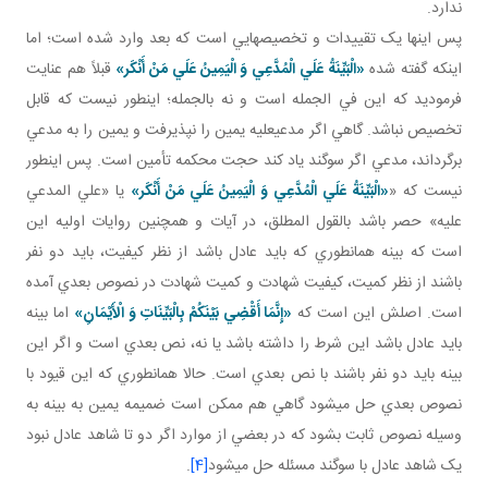
ندارد.
پس اينها يک تقييدات و تخصيص هايي است که بعد وارد شده است؛ اما
اينکه گفته شده
«الْبَيِّنَةُ عَلَي الْمُدَّعِي وَ الْيَمِينُ عَلَي مَنْ أَنْكَر»
قبلاً هم عنايت
فرموديد که اين في الجمله است و نه بالجمله؛ اين طور نيست که قابل
تخصيص نباشد. گاهي اگر مدعي عليه يمين را نپذيرفت و يمين را به مدعي
برگرداند، مدعي اگر سوگند ياد کند حجت محکمه تأمين است. پس اين طور
نيست که «
«الْبَيِّنَةُ عَلَي الْمُدَّعِي وَ الْيَمِينُ عَلَي مَنْ أَنْكَر»
يا «علي المدعي
عليه» حصر باشد بالقول المطلق، در آيات و همچنين روايات اوليه اين
است که بينه همان طوري که بايد عادل باشد از نظر کيفيت، بايد دو نفر
باشند از نظر کميت، کيفيت شهادت و کميت شهادت در نصوص بعدي آمده
است. اصلش اين است که
«إِنَّمَا أَقْضِي‏ بَيْنَكُمْ بِالْبَيِّنَاتِ وَ الْأَيْمَانِ»
اما بينه
بايد عادل باشد اين شرط را داشته باشد يا نه، نص بعدي است و اگر اين
بينه بايد دو نفر باشند با نص بعدي است. حالا همان طوري که اين قيود با
نصوص بعدي حل مي شود گاهي هم ممکن است ضميمه يمين به بينه به
وسيله نصوص ثابت بشود که در بعضي از موارد اگر دو تا شاهد عادل نبود
يک شاهد عادل با سوگند مسئله حل مي شود
[4]
.