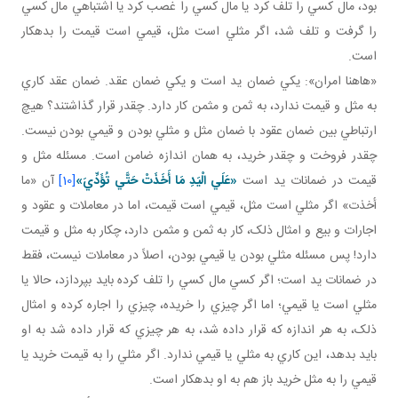
بود، مال کسي را تلف کرد يا مال کسي را غصب کرد يا اشتباهي مال کسي
را گرفت و تلف شد، اگر مثلي است مثل، قيمي است قيمت را بدهکار
است.
«هاهنا امران»: يکي ضمان يد است و يکي ضمان عقد. ضمان عقد کاري
به مثل و قيمت ندارد، به ثمن و مثمن کار دارد. چقدر قرار گذاشتند؟ هيچ
ارتباطي بين ضمان عقود با ضمان مثل و مثلي بودن و قيمي بودن نيست.
چقدر فروخت و چقدر خريد، به همان اندازه ضامن است. مسئله مثل و
قيمت در ضمانات يد است
«عَلَي الْيَدِ مَا أَخَذَتْ حَتَّي تُؤَدِّيَ»
[10]
آن «ما
أخذت» اگر مثلي است مثل، قيمي است قيمت، اما در معاملات و عقود و
اجارات و بيع و امثال ذلک، کار به ثمن و مثمن دارد، چکار به مثل و قيمت
دارد! پس مسئله مثلي بودن يا قيمي بودن، اصلاً در معاملات نيست، فقط
در ضمانات يد است؛ اگر کسي مال کسي را تلف کرده بايد بپردازد، حالا يا
مثلي است يا قيمي؛ اما اگر چيزي را خريده، چيزي را اجاره کرده و امثال
ذلک، به هر اندازه که قرار داده شد، به هر چيزي که قرار داده شد به او
بايد بدهد، اين کاري به مثلي يا قيمي ندارد. اگر مثلي را به قيمت خريد يا
قيمي را به مثل خريد باز هم به او بدهکار است.