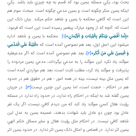
بحث بود، يکي مسئله يمين بود که قسم به چه چيزي بايد باشد. يکي
اينکه يمين منکر چگونه است و يمين مدعي چگونه است. مبحث سوم هم
اين است که گاهي محکمه با يمين و شاهد حکم مي کند. بيان ذلک اين
است که: آنچه که از وجود مبارک پيغمبر رسيده است اين است که فرمود:
«إِنَّمَا أَقْضِي‏ بَيْنَكُمْ بِالْبَيِّنَاتِ وَ الْأَيْمَانِ»
[1]
محکمه با يمين و شاهد اداره
مي شود اين اصل اول، بعد هم نصوصي آمده است که
«الْبَيِّنَةُ عَلَي الْمُدَّعِي
وَ الْيَمِينُ عَلَي مَنْ أَنْكَر»
[2]
، بعد هم نصوصي آمده است که اگر مدعي عليه
سوگند ياد نکرد اين سوگند را به مدعي برگرداند، مدعي يمين مردوده را
پذيرفت و سوگند ياد کرد، مطلب ثابت است، بعد هم مواردي آمده است
که يمين مثل بينه نيست، بينه در همه امور - هم در حقوق هم در حدود
هم در احکام - حجت است، اما يمين اين چنين نيست
[3]
. در جريان
يمين گفته شد به اينکه در احکام راه ندارد، در حدود راه ندارد در مسئله
رؤيت هلال کسي سوگند ياد کند که من ديدم کافي نيست، اگر يک نفر
عادل بود چون دو عادل بايد شهادت بدهند، ضميمه يمين به عدلِ اين
شاهد کافي نيست. در احکام مثل رؤيت هلال و ساير مسائل حکم الهي
يمين اثر ندارد. در قصاص و امثال ذلک يمين اثر ندارد. در حدود يمين اثر