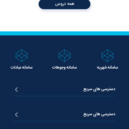
همه دروس
سامانه شهریه
سامانه وجوهات
سامانه عبادات
دسترسی های سریع
زندگینامه آیت الله جوادی آملی
دروس تفسیر معظم له
دسترسی های سریع
دروس اخلاق معظم له
دروس فقه معظم له
پژوهشگاه علـوم وحیــانی معارج