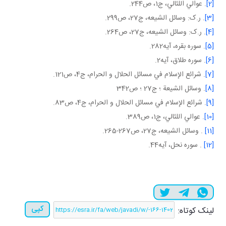
[2]
. عوالي اللئالي، ج‏1، ص244.
[3]
. ر.ک: وسائل الشيعه، ج27، ص299.
[4]
. ر.ک: وسائل الشيعه، ج27، ص264.
[5]
. سوره بقره، آيه282.
[6]
. سوره طلاق، آيه2.
[7]
. شرائع الإسلام في مسائل الحلال و الحرام، ج4، ص121.
[8]
. وسائل الشيعة ؛ ج‏27 ؛ ص342
[9]
. شرائع الإسلام في مسائل الحلال و الحرام، ج4، ص83.
[10]
. عوالي اللئالي، ج1، ص389.
[11]
. وسائل الشيعه، ج27، ص267-265.
[12]
. سوره نحل، آيه44.
کپی
لینک کوتاه: