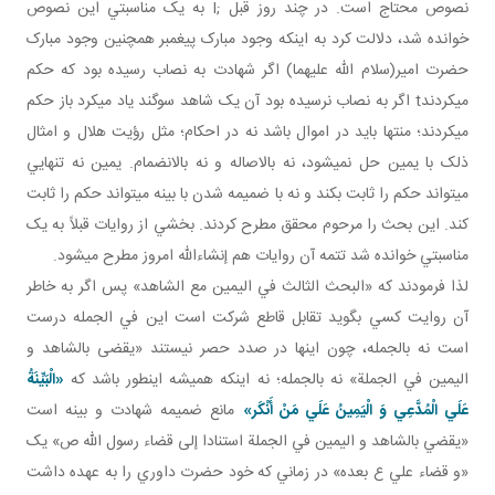
نصوص محتاج است. در چند روز قبل ;I به يک مناسبتي اين نصوص
خوانده شد، دلالت کرد به اينکه وجود مبارک پيغمبر همچنين وجود مبارک
حضرت امير(سلام الله عليهما) اگر شهادت به نصاب رسيده بود که حکم
مي کردندt اگر به نصاب نرسيده بود آن يک شاهد سوگند ياد مي کرد باز حکم
مي کردند؛ منتها بايد در اموال باشد نه در احکام؛ مثل رؤيت هلال و امثال
ذلک با يمين حل نمي شود، نه بالاصاله و نه بالانضمام. يمين نه تنهايي
مي تواند حکم را ثابت بکند و نه با ضميمه شدن با بينه مي تواند حکم را ثابت
کند. اين بحث را مرحوم محقق مطرح کردند. بخشي از روايات قبلاً به يک
مناسبتي خوانده شد تتمه آن روايات هم إن شاءالله امروز مطرح مي شود.
لذا فرمودند که «البحث الثالث في اليمين مع الشاهد» پس اگر به خاطر
آن روايت کسي بگويد تقابل قاطع شرکت است اين في الجمله درست
است نه بالجمله، چون اينها در صدد حصر نيستند «يقضى بالشاهد و
اليمين في الجملة» نه بالجمله؛ نه اينکه هميشه اين طور باشد که
«الْبَيِّنَةُ
عَلَي الْمُدَّعِي وَ الْيَمِينُ عَلَي مَنْ أَنْكَر»
مانع ضميمه شهادت و بينه است
«يقضي بالشاهد و اليمين في الجملة استنادا إلى قضاء رسول الله ص» يک
«و قضاء علي ع بعده» در زماني که خود حضرت داوري را به عهده داشت