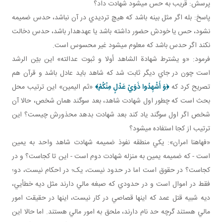
پرسش: قريب به حس می­شود شهادت داد؟
پاسخ: بله اگر مثل بينه باشد که هيچ ترديدي در آن نباشد، حدس ضميمه
نشود، حس يا خودش حضور داشته باشد يا عهده دار باشد، حدس دخالت
نکند اگر حدس باشد که معلوم مي شود غير محسوس است.
فرمود: «و يشترط شهادة الشاهد أولا و ثبوت عدالته» اين بيّن الرشد
است چون در جاي ديگر ثابت شد که شاهد بايد عادل باشد و قرآن هم
تصريح کرد که
﴿
وَ أَشْهِدُوا ذَوَيْ عَدْلٍ مِنْكُمْ
﴾
«ثم اليمين» اين ترتيب محل
بحث است که چطور اول شهادت شاهد، بعد سوگند همان شخص، حالا آن
شخص اگر اول سوگند ياد کند بعد شهادت بدهد محذورش چيست؟ اين
ترتيب از کجا استفاده مي شود؟
«فهاهنا امران»: يکي منطقه نفوذ ضميمه شهادت شاهد واحد به يمين
است - که ضميمه يمين به منزله شهادت دوم است - اين تا کجاست؟ و در
کجاست؟ در حقوق است اما در حدود نيست، يک؛ در احکام نيست، دو؛
فقط در اموال است و در حدودي که صبغه مالي دارند مثل ديه خطأيي،
ديه شبيه قتل عمد که اينها قصاصي در کار نيست، اينها در حقيقت امور
مالي هستند گرچه حد نام دارند، ملحق به امور مالي هستند. اما حالا اين