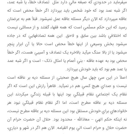
مي فرمايد در حدودي که صبغه مالي دارد مثل تصادف خطأ، يا شبه عمد،
اگر شبه عمد بود که خود شخص بايد بپردازد اگر خطأ محض است که
عاقله مي پردازد که الآن ديگر مسئله عاقله عمل نمي شود. قبلاً هم به عرضتان
رسيد که اين حکم مسلّمي است که همه فقهاء گفتند و از مسائلی نيست
که اختلافي باشد بين سابق و لاحق. اين همه تصادف هايي که در جاده
مي شود بخش وسيعي از اينها خطأ محض است حالا يا آن ابزار پنچر
مي شود يا از بالا سنگ مي آيد بالاخره يک تصادف و آسيبي هست، اگر خطأ
محض بود به عهده عاقله - بني أعمام يا امثال ذلک - است و اگر شبه عمد
يا عمد هم بود که بايد خودش بپردازد.
اصلاً در اين سي چهل سال هيچ صحبتي از مسئله ديه بر عاقله است
نيست و صداي هيچ کسي هم در نمي آيد. ظاهراً رازش اين است که اگر
نظام يک اجتماعي نظام قبيلگي بود اينها با قبيله زندگي مي کردند اين
مسئله ديه بر عاقله مطرح است، اما اگر نظام نظام قبيلگي نبود هر
خانواده اي براي خودش مستقل بود اين مسئله ديه بر عاقله مطرح نيست،
نه اينکه حکم الهي – معاذالله - محدود بود. حلال آن حضرت حرام آن
حضرت حلال و حرام است الي يوم القيامه. الآن هم اگر در شهر و دياري،