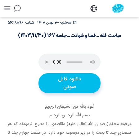
مباحث فقه ـ قضا و شهادت ـ جلسه 167
سه‌شنبه 30 بهمن 1403
شناسه:
5468596
(1403/11/30) - دفتر
مباحث فقه ـ قضا و شهادت ـ جلسه 167 (1403/11/30)
دانلود فایل
صوتی
أعوذ بالله من الشيطان الرجيم
بسم الله الرحمن الرحيم
مرحوم محقق(رضوان الله تعالي عليه) مقاصدي را مطرح فرمودند که هر
مقصدی چند تا بحث را در زير مجموعه خود دارد. در مقصد چهارم چند تا