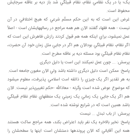
يک؛ يا در يک نظامي نظام، نظام قبيلگي شد باز ديه بر عاقله سرجايش
محفوظ است.
غرض اين است که به اين حکم مسلّم شرعي که هيچ اختلافي در آن
نيست - همه فقهاء گفتند الآن هم همه مراجع در رساله هايشان است - اصلاً
عمل نمي شود، براي اينکه همه هم قبول کردند رازش ظاهرش اين است که
اگر نظام، نظام قبيلگي بودالآن هم اگر در جايي مثل زمان خود آن حضرت،
نظام نظام قبيلگي بود مسئله ديه بر عاقله مطرح است.
پرسش: ... چون عمل نمی­کنند اين است يا دليل ديگری
پاسخ: ممکن است دليل ديگری داشته باشد ولي الآن مغبون جامعه است.
به هر تقدير اگر يک چيزي را ذائقه امت اسلامي پذيرفت، معلوم مي شود
که موضوع عوض شده است وگرنه - معاذالله -حکم تغييرپذير نيست. الآن
هم اگر يک جايي يک زماني يک زميني يک منطقه اي نظام نظام قبيلگي
باشد همين است که در شرايع نوشته شده است.
پرسش: از باب تبدل ... نيست
پاسخ: نخير بالاخره يک نفر بايد اعتراض بکند، همه مراجع ساکت هستند
همه اين آقاياني که الآن پرونده ها دستشان است اينها يا سطحشان را