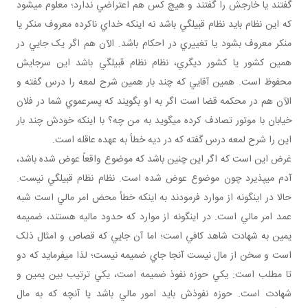
گفتند يا خارجش را گفتند و هيچ کس هم اعتراضي ندارد؛ معلوم مي شود
که اين نظام بايد نظام قبيلگي باشد نه اينکه خداي ناکرده معروف منکر يا
منکر معروف بشود يا تغييري در احکام باشد. الآن هم اگر يک جايي در
همين کشور يا کشور ديگري، نظام نظام قبيلگي باشد اين سرجايش
محفوظ است. همين آقايي که چند بار همين شرح لمعه را درس گفته و
الآن هم در محکمه قضا است اگر به او بگويند که پسرعموي شما در فلان
خيابان با موتور تصادف کرده مي گويد به من چه؟ با اينکه خودش چند بار
اين را شرح لمعه درس گفته که در ديه خطأ به عهده عاقله است.
غرض اين است که اگر اين چنين باشد که موضوع واقعاً عوض شده باشد،
آدم مي پذيرد چون موضوع عوض شده است. نظام نظام قبيلگي نيست.
حالا در اين گونه از موارد فرمودند به اينکه خطأ محض امر مالي است شبه
عمد امر مالي است. در اين گونه از موارد که حدود ماليه هستند، ضميمه
يمين به شهادت شاهد کافي است؛ اما آن جايي که قصاص و امثال ذلک
است و سخن از مال نيست آنجا جاي ضميمه نيست؛ لذا مي فرمايد که دو
تا مطلب است: يکي حوزه نفوذ ضميمه است، يکي ترتيب بين يمين و
شهادت است. حوزه نفوذش بايد امور مالي باشد يا آنچه که به مال