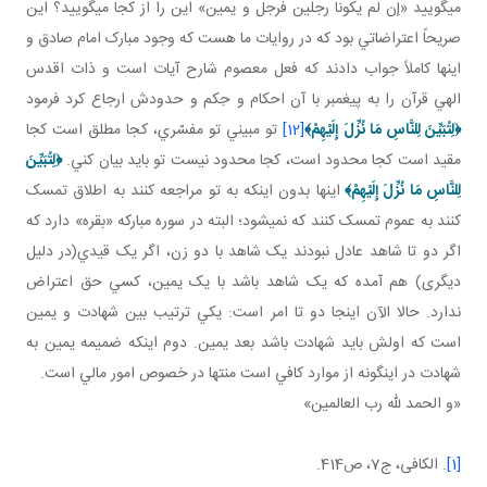
مي گوييد «إن لم يکونا رجلين فرجل و يمين» اين را از کجا مي گوييد؟ اين
صريحاً اعتراضاتي بود که در روايات ما هست که وجود مبارک امام صادق و
اينها کاملاً جواب دادند که فعل معصوم شارح آيات است و ذات اقدس
الهي قرآن را به پيغمبر با آن احکام و حِکم و حدودش ارجاع کرد فرمود
﴿
لِتُبَيِّنَ لِلنَّاسِ مَا نُزِّلَ إِلَيْهِمْ
﴾
[12]
تو مبيني تو مفسّري، کجا مطلق است کجا
مقيد است کجا محدود است، کجا محدود نيست تو بايد بيان کني.
﴿
لِتُبَيِّنَ
لِلنَّاسِ مَا نُزِّلَ إِلَيْهِمْ
﴾
اينها بدون اينکه به تو مراجعه کنند به اطلاق تمسک
کنند به عموم تمسک کنند که نمي شود؛ البته در سوره مبارکه «بقره» دارد که
اگر دو تا شاهد عادل نبودند يک شاهد با دو زن، اگر يک قيدي(در دليل
ديگری) هم آمده که يک شاهد باشد با يک يمين، کسي حق اعتراض
ندارد. حالا الآن اينجا دو تا امر است: يکي ترتيب بين شهادت و يمين
است که اولش بايد شهادت باشد بعد يمين. دوم اينکه ضميمه يمين به
شهادت در اين گونه از موارد کافي است منتها در خصوص امور مالي است.
«و الحمد لله رب العالمين»
[1]
. الكافی، ج‏7، ص414.