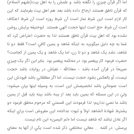
اما اگر قرآن چيزي را نگفته باشد و علمش را به اهل بيت(عليهم السلام)
که قرآن ناطق هستند ارجاع داده باشد بعد هم اهل بيت بفرمايند که اين
کار لازم است اين شرط نماز است آن شرط روزه است آن شرط اعتکاف
است آن شرط حج است اينها حجت الهي هستند. ابوحنيفه برايش روشن
نشده بود که اهل بيت قرآن ناطق هستند لذا به حضرت اعتراض کرد که
شما به چه دليل مي گوييد به اينکه شاهد و يمين کافي است؟ فقط دو تا
شاهد، نشد يک شاهد و دو تا زن، اما يک شاهد و يک يمين از کجاست؟
حضرت فرمود کار پيغمبر بود در محکمه پيغمبر بود. بنابر اين اگر يک چيزي
صريحاً در قرآن آمده باشد – معاذالله - نفي اش در روايات باشد حجت
نيست، أو بالعکس بشود حجت نيست، اما اگر مطلقاتي باشد قيودش اين
است عموماتي باشد تخصيصش اين است، به وسيله اينها بيان مي شود؛
ولي در اين مسئله که يمين بايد بعد از بينه باشد بينه بايد قبل از يمين
باشد ما نصي نداريم؛ لذا فرمودند اين قسمتي که مرحوم محقق فرمود «و
يشترط شهادة الشاهد اولاً و ثبوت عدالته» اين مفروض است براي اينکه
اگر عادل نباشد که شاهد نيست اما «ثم اليمين» اين تام نيست.
پرسش: در کلمه ... معاني مختلفي ذکر شده است يکي از آنها به معناي