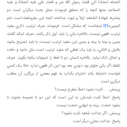
الجمله استناداً الي قضاء رسول الله ص و قضاء علي عليه الصلاة و عليه
السلام» منتها آنچه را که محقق فرمودند محل بحث ديگران است «و
يشترط شهادة الشاهد اولاً و ثبوت عدالته» البته اين مفروغ عنه است «ثم
اليمين»
[4]
اينجاست که مشکل است. فرمودند صرف ترتيب ذکري مفيد
ترتيب فقهي نيست، بالاخره يکي را بايد اول ذکر بکنند، صرف اينکه گفتند
يمين و بينه يا بينه و يمين اين مفيد ترتيب نيست؛ يا بايد تصريح بشود
بالاول و الثاني، يا بايد يک لفظي که مفيد ترتيب است مثل «ثم» و «فاء»
و امثال ذلک بيايد. بالاخره انسان دو تا لفظ را نمي تواند يکجا بگويد. صرف
تلفظ اگر يکی جلوتر بود دومي بعد بود اين اثر فقهي ندارد حالا يک کسي
خواست احتياط بکند احترام بگذارد به فهم بعضي از بزرگان، آن مطلب
ديگری است.
پرسش: ... ثابت نشود اصلاً مطرح نيست؟
پاسخ: اصلاً ثابت شدنش به اين است که اين دو تا ضميمه بشوند تا
بشود حجت. بينه به تنهايي حجت نيست.
پرسش: اگر عدالت شاهد ثابت نشود؟
پاسخ: عدالت بحثي ديگر است.