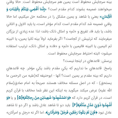
بينه سرجايش محفوظ است يمين هم سرجايش محفوظ است. حالا وقتي
مي خواهند ضميمه بشوند کدام مقدم است؟
«إِنَّمَا أَقْضِي‏ بَيْنَكُمْ بِالْبَيِّنَاتِ وَ
الْأَيْمَانِ»
يعني با شاهد و يمين مشکل را در محکمه حل مي کنيم، اما حالا
وقتي ضميمه شد کدام مقدم است کدام مؤخر است، يا بايد الاول و الثاني
باشد، يا بايد فاء تفريع و «ثم» و امثال ذلک باشد؛ لذا عده زيادي از بزرگان
مي فرمايند که ترتيبش از کجاست؟ اگر بفرمايد اولاً بينه ثانيا يمين، يا البينه
ثم اليمين يا البينه فاليمين با «ثم» و «فاء» و امثال ذلک، ترتيب استفاده
مي شود؛ البته احتياط سرجايش محفوظ است.
پرسش: قاعده اي در اينجا نيست؟
پاسخ: قاعده اي ما نداريم که يکي مقدم باشد يکي مؤخر. چه قاعده اي
داريم که بينه مقدم بر يمين است؟ آنها - ابوحنيفه که(عليه من الرحمن ما
يستحق) - که در اصل مسئله مخالف هستند صريحاً به امام صادق(سلام
الله عليه) عرض مي­کند مي گويد به اينکه اين نظر شما مخالف با قرآن کريم
است، در قرآن کريم دارد که
﴿وَ اسْتَشْهِدُوا شَهيدَيْنِ مِنْ رِجالِكُمْ﴾
[5]
و يا
﴿
وَ
أَشْهِدُوا ذَوَيْ عَدْلٍ مِنْكُمْ
﴾
[6]
بايد دو تا شاهد عادل باشد و اگر دو تا شاهد
عادل نبود
﴿
فَإِنْ لَمْ يَكُونَا رَجُلَيْنِ فَرَجُلٌ وَامْرَأَتَانِ
﴾
، اما اگر نه «رجل و امرأتان»