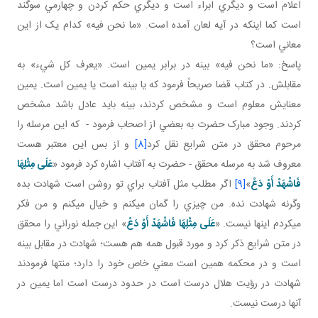
اعلام است و ديگري ابراء است و ديگري حکم کردن و چهارمي سوگند
است کما اينکه در آيه لعان آمده است. «ما نحن فيه» کدام يک از اين
معاني است؟
پاسخ: «ما نحن فيه» بينه در برابر يمين است. «يعرف کل شيء» به
مقابلش. در کتاب قضا صريحاً فرمود که يا بينه است يا يمين است. يمين
معنايش معلوم است و مشخص کردند، بينه بايد عادل باشد مشخص
کردند. وجود مبارک حضرت به بعضي از اصحاب فرمود - که اين مرسله را
مرحوم محقق در متن شرايع نقل کرد
[8]
و از بس اين معتبر هست
معروف شد به مرسله محقق - حضرت به آفتاب اشاره کرد فرمود «
عَلَى‏ مِثْلِهَا
فَاشْهَدْ أَوْ دَعْ‏
»
[9]
اگر مطلب مثل آفتاب براي تو روشن است شهادت بده
وگرنه شهادت نده. من چيزي را گمان مي کنم و خيال مي کنم و من فکر
مي کردم اينها نيست. «
عَلَى‏ مِثْلِهَا فَاشْهَدْ أَوْ دَعْ‏
» اين جمله نوراني را محقق
در متن شرايع ذکر کرد و مورد قبول همه هم هست؛ شهادت در مقابل بينه
است و در محکمه همين است معني خاص خود را دارد؛ منتها فرمودند
شهادت در رؤيت هلال درست است در حدود درست است اما يمين در
آنها درست نيست.