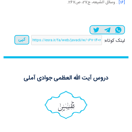
[16]
. وسائل الشيعه، ج27، ص267.
کپی
لینک کوتاه:
دروس آیت الله العظمی جوادی آملی
تفسیر