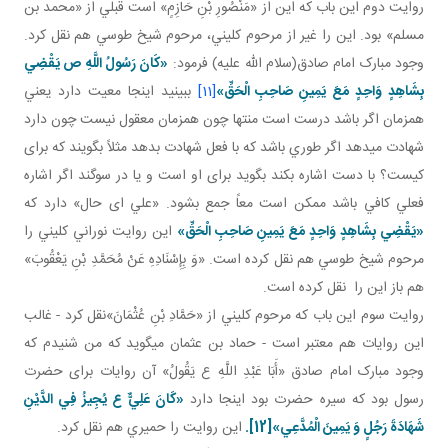
روايت دوم اين باب که اين از «مَنْصُورِ بْنِ حَازِمٍ» است قبلي از «محمد بن
مسلم» بود. اين را غير از مرحوم کليني، مرحوم شيخ طوسي هم نقل کرد.
وجود مبارک امام صادق(سلام الله عليه) فرمود:
«کَانَ رَسُولُ اللَّهِ ص يَقْضِي
بِشَاهِدٍ وَاحِدٍ مَعَ يَمِينِ صَاحِبِ الْحَقِّ»
[11]
ببينيد اينجا معيت دارد يعني
همزمان اگر باشد درست است منتها چون همزمان معقول نيست چون دارد
شهادت مي دهد اگر طوري باشد که با فعل شهادت بدهد مثلاً بگويند که برای
کيست؟ با دست اشاره بکند بگويد برای او است و يا در سوگند اگر اشاره
فعلي کافي باشد ممکن است معاً جمع بشود. «علي ای حال» دارد که
«يَقْضِي بِشَاهِدٍ وَاحِدٍ مَعَ يَمِينِ صَاحِبِ الْحَقِّ»
اين روايت نوراني کليني را
مرحوم شيخ طوسي هم نقل کرده است. «وَ بِإِسْنَادِهِ عَنْ مُحَمَّدِ بْنِ يَعْقُوبَ»
هم باز اين را نقل کرده است.
روايت سوم اين باب که مرحوم کليني از «حَمَّادِ بْنِ عُثْمَانَ»نقل کرد - غالب
اين روايات هم معتبر است - حماد بن عثمان مي گويد که من شنيدم که
وجود مبارک امام صادق «أَبَا عَبْدِ اللَّهِ ع يَقُولُ» آن روايات برای حضرت
رسول بود که سيره حضرت بود اينجا دارد
«كَانَ عَلِيٌّ ع يُجِيزُ فِي الدَّيْنِ
شَهَادَةَ رَجُلٍ وَ يَمِينَ الْمُدَّعِي»
[12]
.
اين روايت را حميري هم نقل کرد.