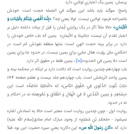
پرسش: يمين يک اعتباري لولايي دارد
پاسخ: سوگند بايد باشد اين سوگند في الجمله حجت است. خودش
بالصراحه فرمود لولايي نيست. لولا يعني چه؟
«إِنَّمَا أَقْضِي‏ بَيْنَكُمْ بِالْبَيِّنَاتِ وَ
الْأَيْمَانِ»
حالا مثلاً اگر در يک روايتي أيمان را قبل از بينات داشته دليل بر
اعتبار تقدم آن نيست «بالبينة و الأيمان» يمين که باب خاص خودش را
دارد در برابر بينه حجت الهي است؛ منتها منطقه نفوذش کم است در
احکامي مثل رؤيت هلال جايي براي يمين نيست، در حدود جا براي يمين
است «لا يمين في الحدود»
[10]
، يمين فقط در حقوق اثر دارد.
باب چهاردهم چندين روايت است که دلالت دارد بر اينکه در محکمه بينه و
يمين واحد اثربخش است. باب چهاردهم جلد بيست و هفتم صفحه 264
«بَابُ ثُبُوتِ الدَّعْوَى فِي حُقُوقِ النَّاسِ» که «الْمَالِيَّةِ خَاصَّةً» است اين
«بِشَاهِدٍ وَ يَمِينِ الْمُدَّعِي لَا فِي الْهِلَالِ وَ الطَّلَاقِ وَ نَحْوِهِمَا» نه در احکام و
نه در حدود.
روايت اول - چون چندين روايت است معتبر است حالا به اسنادش اشاره
نمي شود - «مُحَمَّدِ بْنِ مُسْلِمٍ» از وجود مبارک امام صادق(سلام الله عليه)
دارد که
«كَانَ رَسُولُ اللَّهِ ص»
اين «کان» يعني سيره حضرت اين بود قبلاً