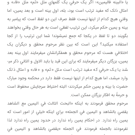
يا «البينه فاليمين»؛ اگر يک حرفي يک کلمه اي مثل «ثم» مثل «فاء» و
امثال ذلک که مفيد ترتب است بود، بله، اول بينه است و بعد يمين، اما
وقتي هيچ کدام از اينها نيست فقط صرف اين دو لفظ است که پيامبر به
بينه و يمين حکم مي کرد، اين ترتيب لفظي است به هر حال وقتي بخواهند
بگويند دو تا لفظ در يکجا که جمع نمي شوند! شما اين ترتيب را از کجا
استفاده مي کنيد؟ اين است که بين نظر مرحوم محقق و ديگران يک
اختلافي هست که مرحوم محقق و همفکرانشان مي فرمايند اول بينه بعد
يمين، بزرگان ديگر مي فرمايند که برای اين قيد يا بايد الاول و الثاني ذکر می­
شد يا يک حرفي که مفيد ترتب است مثل «ثم» و «فاء» و امثال ذلک
وارد می­شد، اما هيچ کدام از اينها نيست فقط دارد در محکمه وجود مبارک
حضرت با بينه و يمين حکم مي کردند؛ البته احتياط سرجايش محفوظ است
و حرمةً به افکار بزرگان ممکن است.
مرحوم محقق فرمودند به اينکه «البحث الثالث في اليمين مع الشاهد
يقضي بالشاهد و اليمين في الجمله» براي اينکه خيلي از امور است که
يمين راه ندارد. در احکام يمين راه ندارد در حدود يمين راه ندارد لذا
نفرمودند بالجمله فرمودند في الجمله «يقضي بالشاهد و اليمين في