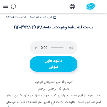
مباحث فقه ـ قضا و شهادت ـ جلسه 168
شنبه 04 اسفند 1403
شناسه:
5468632
(1403/12/04) - دفتر
مباحث فقه ـ قضا و شهادت ـ جلسه 168 (1403/12/04)
دانلود فایل
صوتی
أعوذ بالله من الشيطان الرجيم
بسم الله الرحمن الرحيم
بحث سوم از اين مقصد چهارمي که مرحوم محقق در متن شرايع عنوان
فرمودند اين است: «البحث الثالث في المين مع الشاهد» قبلاً به عرضتان