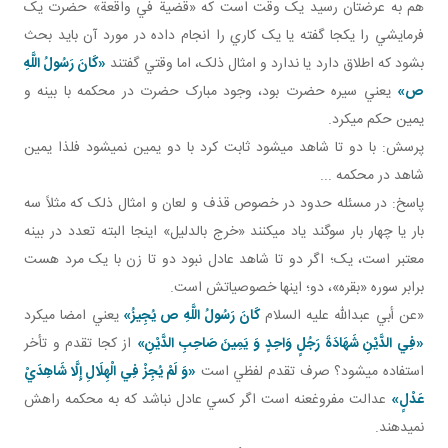
هم به عرضتان رسيد يک وقت است که «قضية في واقعة» حضرت يک
فرمايشي را يکجا گفته يا يک کاري را انجام داده در مورد آن بايد بحث
بشود که اطلاق دارد يا ندارد و امثال ذلک، اما وقتي گفتند
«كَانَ رَسُولُ اللَّهِ
ص»
يعني سيره حضرت بود، وجود مبارک حضرت در محکمه با بينه و
يمين حکم مي کرد.
پرسش: با دو تا شاهد مي شود ثابت کرد با دو يمين نمي شود فلذا يمين
شاهد در محکمه ...
پاسخ: در مسئله حدود در خصوص قذف و لعان و امثال ذلک که مثلاً سه
بار يا چهار بار سوگند ياد مي کنند «خرج بالدليل» اينجا البته تعدد در بينه
معتبر است، يک؛ اگر دو تا شاهد عادل نبود دو تا زن با يک مرد هست
برابر سوره «بقره»، دو؛ اينها خصوصياتش است.
«عن أبي عبدالله عليه السلام
كَانَ رَسُولُ اللَّهِ ص يُجِيزُ»
يعني امضا مي کرد
«فِي الدَّيْنِ شَهَادَةَ رَجُلٍ وَاحِدٍ وَ يَمِينَ صَاحِبِ الدَّيْنِ»
از کجا تقدم و تأخر
استفاده مي شود؟ صرف تقدم لفظي است
«وَ لَمْ يُجِزْ فِي الْهِلَالِ إِلَّا شَاهِدَيْ
عَدْلٍ»
عدالت مفروغ عنه است اگر کسي عادل نباشد که به محکمه راهش
نمي دهند.