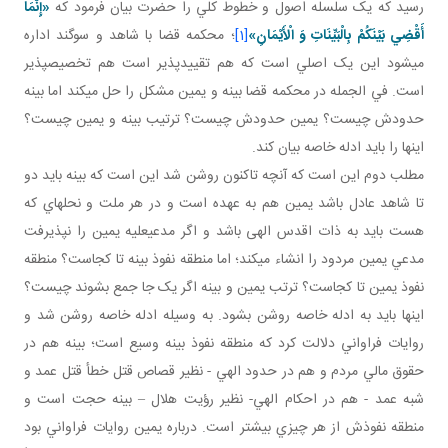
رسيد که يک سلسله اصول و خطوط کلي را حضرت بيان فرمود که
«إِنَّمَا
أَقْضِي‏ بَيْنَكُمْ بِالْبَيِّنَاتِ وَ الْأَيْمَانِ»
[1]
؛ محکمه قضا با شاهد و سوگند اداره
مي شود اين يک اصلي است که هم تقييدپذير است هم تخصيص پذير
است. في الجمله در محکمه قضا بينه و يمين مشکل را حل مي کند اما بينه
حدودش چيست؟ يمين حدودش چيست؟ ترتيب بينه و يمين چيست؟
اينها را بايد ادله خاصه بيان کند.
مطلب دوم اين است که آنچه تاکنون روشن شد اين است که بينه بايد دو
تا شاهد عادل باشد يمين هم به عهده است و در هر ملت و نحله­اي که
هست بايد به ذات اقدس الهی باشد و اگر مدعي عليه يمين را نپذيرفت
مدعي يمين مردود را انشاء مي کند؛ اما منطقه نفوذ بينه تا کجاست؟ منطقه
نفوذ يمين تا کجاست؟ ترتب يمين و بينه اگر يک جا جمع بشوند چيست؟
اينها بايد به ادله خاصه روشن بشود. به وسيله ادله خاصه روشن شد و
روايات فراواني دلالت کرد که منطقه نفوذ بينه وسيع است؛ بينه هم در
حقوق مالي مردم و هم در حدود الهي - نظير قصاص قتل خطأ قتل عمد و
شبه عمد - هم در احکام الهي- نظير رؤيت هلال – بينه حجت است و
منطقه نفوذش از هر چيزي بيشتر است. درباره يمين روايات فراواني بود