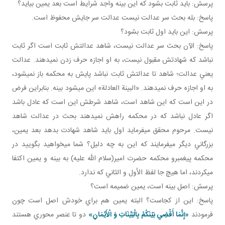
پرسش: بايد ثابت بشود که اين بينه واجد شرايط است بعد يمين بيايد؟
پاسخ: بله بحث سر عدالت نيست عدالت سر جايش محفوظ است.
پرسش: اين بايد اول ثابت بشود؟
پاسخ: الآن بحث سر عدالت نيست، شاهد عدالتش ثابت است اگر ثابت
نباشد که شهادتش مقبول نيست، به او اجازه حرف زدن نمي دهند. عدالت
يعني عدالت؛ شاهد تا عدالتش ثابت نباشد پايش به محکمه باز نمي شود،
به او اجازه حرف نمي دهند. «البينة العادلة» اين مي شود بينه. بنابراين فرض
در اين است که اين شاهد است، شاهد شرطش اين است که عادل باشد
اگر عادل نباشد که در محکمه راهش نمي دهند بحث در عدالت شاهد
نيست. مرحوم محقق مي فرمايد اول بايد شاهد شهادت بدهد بعد يمين،
بزرگاني ديگر مي فرمايند که اين به چه دليل؟ شما مي خواهيد بگوييد در
محکمه پيغمبرو محکمه حضرت امير(سلام الله عليه) به بينه و يمين اکتفا
مي کردند، اما هيچ جا لفظ الأول و الثاني که ندارد.
پرسش: اصل بينه است، يمين ضميمه است؟
پاسخ: اين از کجاست؟ البته يمين هم براي خودش اصل است چون
فرمودند
«إِنَّمَا أَقْضِي‏ بَيْنَكُمْ بِالْبَيِّنَاتِ وَ الْأَيْمَانِ»
دو تا عنصر محوري هستند