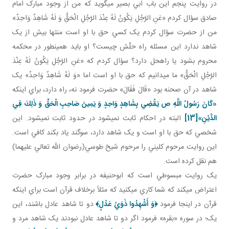
در روايت پنجم اين باب ابي بصير مي گويد که من از وجود مبارک امام
صادق سؤال کردم «عَنِ الرَّجُلِ يَكُونُ لَهُ عِنْدَ الرَّجُلِ الْحَقُّ وَ لَهُ شَاهِدٌ وَاحِدٌ»
من از حضرت سؤال کردم يک کسي حق با او است منتها بيش از يک
شاهد ندارد اين مسئله راه حلّش چيست؟ او بايد همين طور در محکمه
محروم بشود يا راه حل دارد؟ سؤال کردم که «عَنِ الرَّجُلِ يَكُونُ لَهُ عِنْدَ
الرَّجُلِ الْحَقُّ» ما مي دانيم که حق با او است اما «وَ لَهُ شَاهِدٌ وَاحِدٌ» يک
شاهد در آن صحنه بود «قَالَ فَقَالَ» حضرت فرمود نه، راه دارد، براي اينکه
«كَانَ رَسُولُ اللَّهِ ص يَقْضِي بِشَاهِدٍ وَاحِدٍ وَ يَمِينَ صَاحِبِ الْحَقِّ وَ ذَلِكَ فِي
الدَّيْنِ»
[13]
البته در احکام ثابت نمي شود در حدود ثابت نمي شود. اين
شخصي که حق با او است و يک شاهد دارد، سوگند ياد بکند کافي است.
اين روايت مرحوم کليني را مرحوم شيخ طوسي(رضوان الله تعالي عليهما)
هم نقل کرده است.
يک روايت مبسوطي است که ابوحنيفه در برابر وجود مبارک حضرت
اعتراض مي کند که شما کاري مي کنيد که مثلاً برخلاف قرآن است براي اينکه
قرآن در اينجا فرمود
﴿
وَ أَشْهِدُوا ذَوَيْ عَدْلٍ
﴾
دو تا شاهد عادل باشند، اين
يک؛ در سوره «بقره» فرمود اگر دو تا شاهد عادل نبودند يک شاهد مرد و