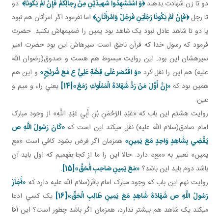
دو تا زن شهادت بدهند
﴿
وَ اسْتَشْهِدُوا شَهيدَيْنِ مِنْ رِجالِكُمْ فَإِنْ لَمْ يَكُونَا
﴾
دو
تا رجل
﴿
فَإِنْ لَمْ يَكُونَا رَجُلَيْنِ فَرَجُلٌ وَامْرَأَتَانِ
﴾
اما نفرمود اگر امرأتان هم نبود
يا دو تا شاهد عادل نبود يک شاهد بود يمين را ضميمه اش بکنيد. حضرت
فرمود که رسول خدا که قرآن ناطق است سيره اش اين بود حضرت امير
سيره شان اين بود. اين روايت مبسوط هم هست و صدوق(رضوان الله
عليه) هم اين را نقل کرد
«وَ اقْتَصَرَ عَلَى قِصَّةِ عَلِيٍّ ع مَعَ شُرَيْحٍ»
و اين هم
همين بود که
«إِنَّ أَوَّلَ مَنْ رَدَّ شَهَادَةَ الْمَمْلُوكِ رُمَعُ»
[14]
يعني راء و ميم و
عين.
روايت هشتم اين باب که «عَبْدِ الرَّحْمَنِ بْنِ أَبِي عَبْدِ اللَّهِ» از وجود مبارک
امام صادق(سلام الله عليه) نقل مي کند اين است که
«كَانَ رَسُولُ اللَّهِ ص
يَقْضِي بِشَاهِدٍ وَاحِدٍ مَعَ يَمِينِ»
همزمان اگر فرض بشود کافي است «مع
يمين» تعبير به «مع» دارد. حالا اين را ما از کجا بفهميم که اول بايد آن
باشد دوم بايد اين باشد؟
«مَعَ يَمِينِ صَاحِبِ الْحَقِّ»
[15]
.
روايت نهم اين باب که وجود مبارک امام باقر(سلام الله عليه دارد که
«أَجَازَ
رَسُولُ اللَّهِ ص شَهَادَةَ شَاهِدٍ مَعَ يَمِينِ طَالِبِ الْحَقِّ»
[16]
يک کسي ادعا
مي کند يک شاهد هم بيشتر ندارد، همزمان اگر باشد چطور است؟ اين آقا