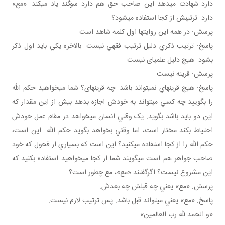
دارد شهادت مي دهد اين صاحب حق هم دارد سوگند ياد مي کند. «مع»
دارد. ترتيبش از کجا استفاده مي شود؟
پرسش: در همه اين روايت ها اول کلمه شاهد است.
پاسخ: ترتيب ذکري دليل ترتيب فقهي نيست. بالاخره يکي بايد اول ذکر
بشود. هيچ دليل علمي­ای نيست.
پرسش: قرينه نيست
پاسخ: هيچ قرينه اي نمي تواند باشد. چه قرينه­ای؟ شما مي خواهيد حکم الله
را بگوييد چه کسي مي تواند به خودش اجازه بدهد بيش از اين مقدار که
اين دو بايد باشد بگويد. يک وقتي انسان مي خواهد در مقام عمل خودش
احتياط بکند مختار است، اما وقتي بخواهد بگويد حکم الله اين است،
حکم الله را از کجا استفاده مي کنيد؟ اين است که بسياري از فحول که خود
صاحب جواهر هم است مي گويند شما از کجا مي خواهيد استفاده بکنيد که
اين مشروع نيست؟ اگرگفتند «مع»، مع چطور است؟
پرسش: «مع» يعني چه قبلش چه بعدش.
پاسخ: «مع» يعني مي تواند قبل باشد. پس ترتيب لازم نيست.
«و الحمد لله رب العالمين»