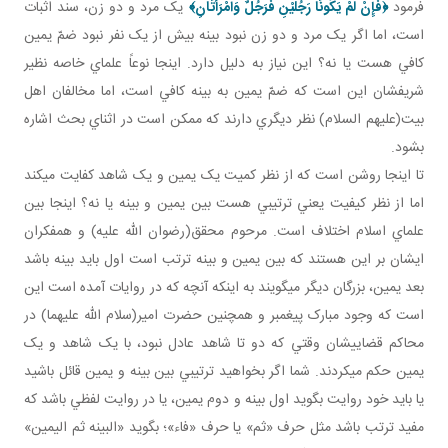
فرمود
﴿
فَإِنْ لَمْ يَكُونَا رَجُلَيْنِ فَرَجُلٌ وَامْرَأَتَانِ
﴾
يک مرد و دو زن، سند اثبات
است، اما اگر يک مرد و دو زن نبود بينه بيش از يک نفر نبود ضمّ يمين
کافي هست يا نه؟ اين نياز به دليل دارد. اينجا نوعاً علماي خاصه نظير
شريفشان اين است که ضمّ يمين به بينه کافي است، اما مخالفان اهل
بيت(عليهم السلام) نظر ديگري دارند که ممکن است در اثناي بحث اشاره
بشود.
تا اينجا روشن است که از نظر کميت يک يمين و يک شاهد کفايت مي کند
اما از نظر کيفيت يعني ترتيبي هست بين يمين و بينه يا نه؟ اينجا بين
علماي اسلام اختلاف است. مرحوم محقق(رضوان الله عليه) و همفکران
ايشان بر اين هستند که بين يمين و بينه ترتب است اول بايد بينه باشد
بعد يمين، بزرگان ديگر مي گويند به اينکه آنچه که در روايات آمده است اين
است که وجود مبارک پيغمبر و همچنين حضرت امير(سلام الله عليهما) در
محاکم قضايي شان وقتي که دو تا شاهد عادل نبود، با يک شاهد و يک
يمين حکم مي کردند. شما اگر بخواهيد ترتيبي بين بينه و يمين قائل باشيد
يا بايد خود روايت بگويد اول بينه و دوم يمين، يا در روايت لفظي باشد که
مفيد ترتب باشد مثل حرف «ثم» يا حرف «فاء»؛ بگويد «البينه ثم اليمين»