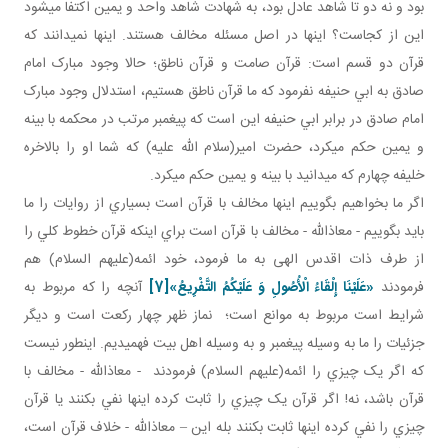
بود و نه دو تا شاهد عادل بود، به شهادت شاهد واحد و يمين اکتفا می­شود
اين از کجاست؟ اينها در اصل مسئله مخالف هستند. اينها نمي دانند که
قرآن دو قسم است: قرآن صامت و قرآن ناطق؛ حالا وجود مبارک امام
صادق به ابي حنيفه نفرمود که ما قرآن ناطق هستيم، استدلال وجود مبارک
امام صادق در برابر ابي حنيفه اين است که پيغمبر مرتب در محکمه با بينه
و يمين حکم مي کرد، حضرت امير(سلام الله عليه) که شما او را بالاخره
خليفه چهارم که مي دانيد با بينه و يمين حکم مي کرد.
اگر ما بخواهيم بگوييم اينها مخالف با قرآن است بسياري از روايات را ما
بايد بگوييم - معاذالله - مخالف با قرآن است براي اينکه قرآن خطوط کلي را
از طرف ذات اقدس الهی به ما فرمود، خود ائمه(عليهم السلام) هم
فرمودند
«عَلَيْنَا إِلْقَاءُ الْأُصُولِ وَ عَلَيْكُمُ التَّفْرِيعُ»
[7]
آنچه را که مربوط به
شرايط است مربوط به موانع است؛ نماز ظهر چهار رکعت است و ديگر
جزئيات را ما به وسيله پيغمبر و به وسيله اهل بيت فهميديم. اين طور نيست
که اگر يک چيزي را ائمه(عليهم السلام) فرمودند - معاذالله - مخالف با
قرآن باشد، نه! اگر قرآن يک چيزي را ثابت کرده اينها نفي بکنند يا قرآن
چيزي را نفي کرده اينها ثابت بکنند بله اين – معاذالله - خلاف قرآن است،