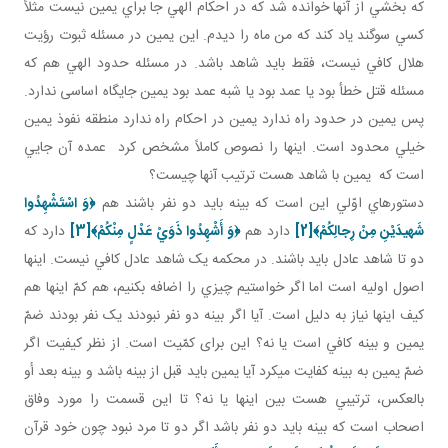
که بخشي از آنها خوانده شد که در احکام الهي جا براي يمين نيست مثلاً
کسي سوگند ياد کند که من ماه را ديدم. اين يمين در مسئله ثبوت رؤيت
هلال کافي نيست، فقط بايد شاهد باشد. در مسئله حدود الهي هم که
مسئله قتل خطأ بود يا عمد بود يا شبه عمد بود يمين جايگاه اساسی ندارد.
پس يمين در حدود راه ندارد يمين در احکام راه ندارد منطقه نفوذ يمين
خيلي محدود است. اينها را نصوص کاملاً مشخص کرد عمده آن جايي
است که يمين با شاهد هست ترتيب آنها چيست؟
دستورهاي اوّلي اين است که بينه بايد دو نفر باشند هم
﴿
وَ اسْتَشْهِدُوا
شَهيدَيْنِ مِنْ رِجالِكُمْ
﴾
[2]
دارد هم
﴿
وَ أَشْهِدُوا ذَوَيْ عَدْلٍ مِنْكُمْ
﴾
[3]
دارد که
دو تا شاهد عادل بايد باشند. در محکمه يک شاهد عادل کافي نيست. اينها
اصول اوليه است اما اگر خواستيم چيزي را اضافه بکنيم، هم کمّ اينها هم
کيف اينها نياز به دليل است. آيا اگر بينه دو نفر نبودند يک نفر بودند ضمّ
يمين و بينه کافي است يا نه؟ اين برای کمّيت است. از نظر کيفيت اگر
ضمّ يمين به بينه کفايت مي کرد آيا يمين بايد قبل از بينه باشد و بينه بعد أو
بالعکس، ترتيبي هست بين اينها يا نه؟ تا اين قسمت را مورد وفاق
اصحاب است که بينه بايد دو نفر باشد اگر دو تا مرد نبود چون خود قرآن