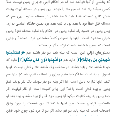
که بخشي از آنها خوانده شد که در احکام الهي جا براي يمين نيست مثلاً
کسي سوگند ياد کند که من ماه را ديدم. اين يمين در مسئله ثبوت رؤيت
هلال کافي نيست، فقط بايد شاهد باشد. در مسئله حدود الهي هم که
مسئله قتل خطأ بود يا عمد بود يا شبه عمد بود يمين جايگاه اساسی ندارد.
پس يمين در حدود راه ندارد يمين در احکام راه ندارد منطقه نفوذ يمين
خيلي محدود است. اينها را نصوص کاملاً مشخص کرد عمده آن جايي
است که يمين با شاهد هست ترتيب آنها چيست؟
دستورهاي اوّلي اين است که بينه بايد دو نفر باشند هم
﴿
وَ اسْتَشْهِدُوا
شَهيدَيْنِ مِنْ رِجالِكُمْ
﴾
[2]
دارد هم
﴿
وَ أَشْهِدُوا ذَوَيْ عَدْلٍ مِنْكُمْ
﴾
[3]
دارد که
دو تا شاهد عادل بايد باشند. در محکمه يک شاهد عادل کافي نيست. اينها
اصول اوليه است اما اگر خواستيم چيزي را اضافه بکنيم، هم کمّ اينها هم
کيف اينها نياز به دليل است. آيا اگر بينه دو نفر نبودند يک نفر بودند ضمّ
يمين و بينه کافي است يا نه؟ اين برای کمّيت است. از نظر کيفيت اگر
ضمّ يمين به بينه کفايت مي کرد آيا يمين بايد قبل از بينه باشد و بينه بعد أو
بالعکس، ترتيبي هست بين اينها يا نه؟ تا اين قسمت را مورد وفاق
اصحاب است که بينه بايد دو نفر باشد اگر دو تا مرد نبود چون خود قرآن