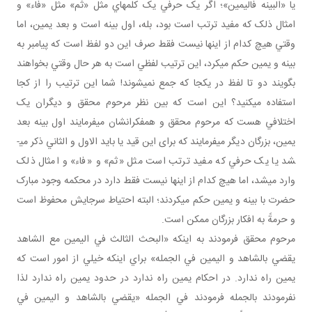
يا «البينه فاليمين»؛ اگر يک حرفي يک کلمه اي مثل «ثم» مثل «فاء» و
امثال ذلک که مفيد ترتب است بود، بله، اول بينه است و بعد يمين، اما
وقتي هيچ کدام از اينها نيست فقط صرف اين دو لفظ است که پيامبر به
بينه و يمين حکم مي کرد، اين ترتيب لفظي است به هر حال وقتي بخواهند
بگويند دو تا لفظ در يکجا که جمع نمي شوند! شما اين ترتيب را از کجا
استفاده مي کنيد؟ اين است که بين نظر مرحوم محقق و ديگران يک
اختلافي هست که مرحوم محقق و همفکرانشان مي فرمايند اول بينه بعد
يمين، بزرگان ديگر مي فرمايند که برای اين قيد يا بايد الاول و الثاني ذکر می­
شد يا يک حرفي که مفيد ترتب است مثل «ثم» و «فاء» و امثال ذلک
وارد می­شد، اما هيچ کدام از اينها نيست فقط دارد در محکمه وجود مبارک
حضرت با بينه و يمين حکم مي کردند؛ البته احتياط سرجايش محفوظ است
و حرمةً به افکار بزرگان ممکن است.
مرحوم محقق فرمودند به اينکه «البحث الثالث في اليمين مع الشاهد
يقضي بالشاهد و اليمين في الجمله» براي اينکه خيلي از امور است که
يمين راه ندارد. در احکام يمين راه ندارد در حدود يمين راه ندارد لذا
نفرمودند بالجمله فرمودند في الجمله «يقضي بالشاهد و اليمين في