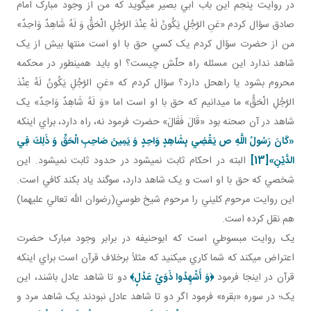
در روايت پنجم اين باب ابي بصير مي گويد که من از وجود مبارک امام
صادق سؤال کردم «عَنِ الرَّجُلِ يَكُونُ لَهُ عِنْدَ الرَّجُلِ الْحَقُّ وَ لَهُ شَاهِدٌ وَاحِدٌ»
من از حضرت سؤال کردم يک کسي حق با او است منتها بيش از يک
شاهد ندارد اين مسئله راه حلّش چيست؟ او بايد همين طور در محکمه
محروم بشود يا راه حل دارد؟ سؤال کردم که «عَنِ الرَّجُلِ يَكُونُ لَهُ عِنْدَ
الرَّجُلِ الْحَقُّ» ما مي دانيم که حق با او است اما «وَ لَهُ شَاهِدٌ وَاحِدٌ» يک
شاهد در آن صحنه بود «قَالَ فَقَالَ» حضرت فرمود نه، راه دارد، براي اينکه
«كَانَ رَسُولُ اللَّهِ ص يَقْضِي بِشَاهِدٍ وَاحِدٍ وَ يَمِينَ صَاحِبِ الْحَقِّ وَ ذَلِكَ فِي
الدَّيْنِ»
[13]
البته در احکام ثابت نمي شود در حدود ثابت نمي شود. اين
شخصي که حق با او است و يک شاهد دارد، سوگند ياد بکند کافي است.
اين روايت مرحوم کليني را مرحوم شيخ طوسي(رضوان الله تعالي عليهما)
هم نقل کرده است.
يک روايت مبسوطي است که ابوحنيفه در برابر وجود مبارک حضرت
اعتراض مي کند که شما کاري مي کنيد که مثلاً برخلاف قرآن است براي اينکه
قرآن در اينجا فرمود
﴿
وَ أَشْهِدُوا ذَوَيْ عَدْلٍ
﴾
دو تا شاهد عادل باشند، اين
يک؛ در سوره «بقره» فرمود اگر دو تا شاهد عادل نبودند يک شاهد مرد و