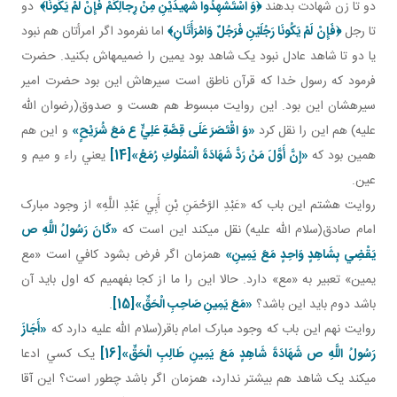
دو تا زن شهادت بدهند
﴿
وَ اسْتَشْهِدُوا شَهيدَيْنِ مِنْ رِجالِكُمْ فَإِنْ لَمْ يَكُونَا
﴾
دو
تا رجل
﴿
فَإِنْ لَمْ يَكُونَا رَجُلَيْنِ فَرَجُلٌ وَامْرَأَتَانِ
﴾
اما نفرمود اگر امرأتان هم نبود
يا دو تا شاهد عادل نبود يک شاهد بود يمين را ضميمه اش بکنيد. حضرت
فرمود که رسول خدا که قرآن ناطق است سيره اش اين بود حضرت امير
سيره شان اين بود. اين روايت مبسوط هم هست و صدوق(رضوان الله
عليه) هم اين را نقل کرد
«وَ اقْتَصَرَ عَلَى قِصَّةِ عَلِيٍّ ع مَعَ شُرَيْحٍ»
و اين هم
همين بود که
«إِنَّ أَوَّلَ مَنْ رَدَّ شَهَادَةَ الْمَمْلُوكِ رُمَعُ»
[14]
يعني راء و ميم و
عين.
روايت هشتم اين باب که «عَبْدِ الرَّحْمَنِ بْنِ أَبِي عَبْدِ اللَّهِ» از وجود مبارک
امام صادق(سلام الله عليه) نقل مي کند اين است که
«كَانَ رَسُولُ اللَّهِ ص
يَقْضِي بِشَاهِدٍ وَاحِدٍ مَعَ يَمِينِ»
همزمان اگر فرض بشود کافي است «مع
يمين» تعبير به «مع» دارد. حالا اين را ما از کجا بفهميم که اول بايد آن
باشد دوم بايد اين باشد؟
«مَعَ يَمِينِ صَاحِبِ الْحَقِّ»
[15]
.
روايت نهم اين باب که وجود مبارک امام باقر(سلام الله عليه دارد که
«أَجَازَ
رَسُولُ اللَّهِ ص شَهَادَةَ شَاهِدٍ مَعَ يَمِينِ طَالِبِ الْحَقِّ»
[16]
يک کسي ادعا
مي کند يک شاهد هم بيشتر ندارد، همزمان اگر باشد چطور است؟ اين آقا