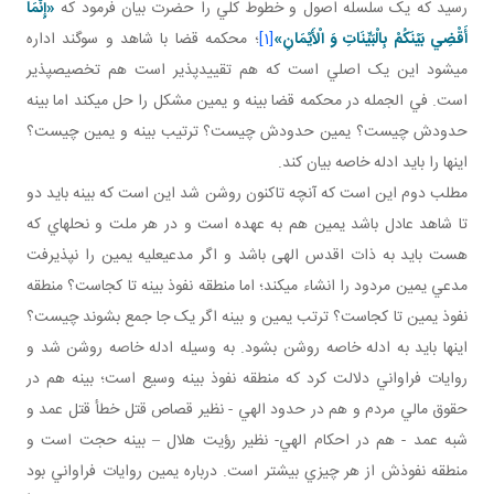
رسيد که يک سلسله اصول و خطوط کلي را حضرت بيان فرمود که
«إِنَّمَا
أَقْضِي‏ بَيْنَكُمْ بِالْبَيِّنَاتِ وَ الْأَيْمَانِ»
[1]
؛ محکمه قضا با شاهد و سوگند اداره
مي شود اين يک اصلي است که هم تقييدپذير است هم تخصيص پذير
است. في الجمله در محکمه قضا بينه و يمين مشکل را حل مي کند اما بينه
حدودش چيست؟ يمين حدودش چيست؟ ترتيب بينه و يمين چيست؟
اينها را بايد ادله خاصه بيان کند.
مطلب دوم اين است که آنچه تاکنون روشن شد اين است که بينه بايد دو
تا شاهد عادل باشد يمين هم به عهده است و در هر ملت و نحله­اي که
هست بايد به ذات اقدس الهی باشد و اگر مدعي عليه يمين را نپذيرفت
مدعي يمين مردود را انشاء مي کند؛ اما منطقه نفوذ بينه تا کجاست؟ منطقه
نفوذ يمين تا کجاست؟ ترتب يمين و بينه اگر يک جا جمع بشوند چيست؟
اينها بايد به ادله خاصه روشن بشود. به وسيله ادله خاصه روشن شد و
روايات فراواني دلالت کرد که منطقه نفوذ بينه وسيع است؛ بينه هم در
حقوق مالي مردم و هم در حدود الهي - نظير قصاص قتل خطأ قتل عمد و
شبه عمد - هم در احکام الهي- نظير رؤيت هلال – بينه حجت است و
منطقه نفوذش از هر چيزي بيشتر است. درباره يمين روايات فراواني بود