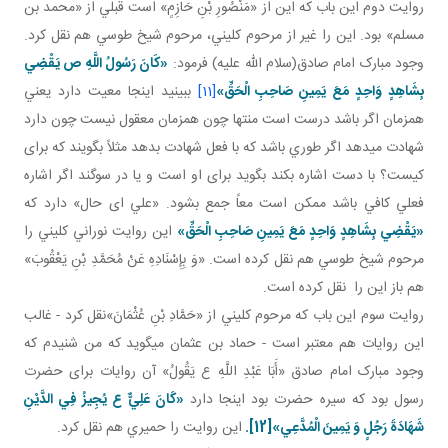
روايت دوم اين باب که اين از «مَنْصُورِ بْنِ حَازِمٍ» است قبلي از «محمد بن
مسلم» بود. اين را غير از مرحوم کليني، مرحوم شيخ طوسي هم نقل کرد.
وجود مبارک امام صادق(سلام الله عليه) فرمود:
«کَانَ رَسُولُ اللَّهِ ص يَقْضِي
بِشَاهِدٍ وَاحِدٍ مَعَ يَمِينِ صَاحِبِ الْحَقِّ»
[11]
ببينيد اينجا معيت دارد يعني
همزمان اگر باشد درست است منتها چون همزمان معقول نيست چون دارد
شهادت مي دهد اگر طوري باشد که با فعل شهادت بدهد مثلاً بگويند که برای
کيست؟ با دست اشاره بکند بگويد برای او است و يا در سوگند اگر اشاره
فعلي کافي باشد ممکن است معاً جمع بشود. «علي ای حال» دارد که
«يَقْضِي بِشَاهِدٍ وَاحِدٍ مَعَ يَمِينِ صَاحِبِ الْحَقِّ»
اين روايت نوراني کليني را
مرحوم شيخ طوسي هم نقل کرده است. «وَ بِإِسْنَادِهِ عَنْ مُحَمَّدِ بْنِ يَعْقُوبَ»
هم باز اين را نقل کرده است.
روايت سوم اين باب که مرحوم کليني از «حَمَّادِ بْنِ عُثْمَانَ»نقل کرد - غالب
اين روايات هم معتبر است - حماد بن عثمان مي گويد که من شنيدم که
وجود مبارک امام صادق «أَبَا عَبْدِ اللَّهِ ع يَقُولُ» آن روايات برای حضرت
رسول بود که سيره حضرت بود اينجا دارد
«كَانَ عَلِيٌّ ع يُجِيزُ فِي الدَّيْنِ
شَهَادَةَ رَجُلٍ وَ يَمِينَ الْمُدَّعِي»
[12]
.
اين روايت را حميري هم نقل کرد.