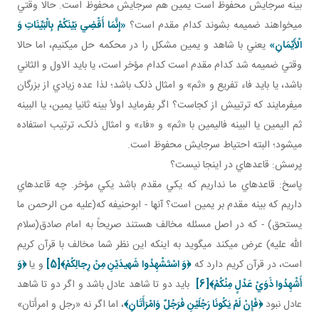
بينه سرجايش محفوظ است يمين هم سرجايش محفوظ است. حالا وقتي
مي خواهند ضميمه بشوند کدام مقدم است؟
«إِنَّمَا أَقْضِي‏ بَيْنَكُمْ بِالْبَيِّنَاتِ وَ
الْأَيْمَانِ»
يعني با شاهد و يمين مشکل را در محکمه حل مي کنيم، اما حالا
وقتي ضميمه شد کدام مقدم است کدام مؤخر است، يا بايد الاول و الثاني
باشد، يا بايد فاء تفريع و «ثم» و امثال ذلک باشد؛ لذا عده زيادي از بزرگان
مي فرمايند که ترتيبش از کجاست؟ اگر بفرمايد اولاً بينه ثانيا يمين، يا البينه
ثم اليمين يا البينه فاليمين با «ثم» و «فاء» و امثال ذلک، ترتيب استفاده
مي شود؛ البته احتياط سرجايش محفوظ است.
پرسش: قاعده اي در اينجا نيست؟
پاسخ: قاعده اي ما نداريم که يکي مقدم باشد يکي مؤخر. چه قاعده اي
داريم که بينه مقدم بر يمين است؟ آنها - ابوحنيفه که(عليه من الرحمن ما
يستحق) - که در اصل مسئله مخالف هستند صريحاً به امام صادق(سلام
الله عليه) عرض مي­کند مي گويد به اينکه اين نظر شما مخالف با قرآن کريم
است، در قرآن کريم دارد که
﴿وَ اسْتَشْهِدُوا شَهيدَيْنِ مِنْ رِجالِكُمْ﴾
[5]
و يا
﴿
وَ
أَشْهِدُوا ذَوَيْ عَدْلٍ مِنْكُمْ
﴾
[6]
بايد دو تا شاهد عادل باشد و اگر دو تا شاهد
عادل نبود
﴿
فَإِنْ لَمْ يَكُونَا رَجُلَيْنِ فَرَجُلٌ وَامْرَأَتَانِ
﴾
، اما اگر نه «رجل و امرأتان»