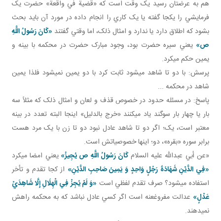
هم به عرضتان رسيد يک وقت است که «قضية في واقعة» حضرت يک
فرمايشي را يکجا گفته يا يک کاري را انجام داده در مورد آن بايد بحث
بشود که اطلاق دارد يا ندارد و امثال ذلک، اما وقتي گفتند
«كَانَ رَسُولُ اللَّهِ
ص»
يعني سيره حضرت بود، وجود مبارک حضرت در محکمه با بينه و
يمين حکم مي کرد.
پرسش: با دو تا شاهد مي شود ثابت کرد با دو يمين نمي شود فلذا يمين
شاهد در محکمه ...
پاسخ: در مسئله حدود در خصوص قذف و لعان و امثال ذلک که مثلاً سه
بار يا چهار بار سوگند ياد مي کنند «خرج بالدليل» اينجا البته تعدد در بينه
معتبر است، يک؛ اگر دو تا شاهد عادل نبود دو تا زن با يک مرد هست
برابر سوره «بقره»، دو؛ اينها خصوصياتش است.
«عن أبي عبدالله عليه السلام
كَانَ رَسُولُ اللَّهِ ص يُجِيزُ»
يعني امضا مي کرد
«فِي الدَّيْنِ شَهَادَةَ رَجُلٍ وَاحِدٍ وَ يَمِينَ صَاحِبِ الدَّيْنِ»
از کجا تقدم و تأخر
استفاده مي شود؟ صرف تقدم لفظي است
«وَ لَمْ يُجِزْ فِي الْهِلَالِ إِلَّا شَاهِدَيْ
عَدْلٍ»
عدالت مفروغ عنه است اگر کسي عادل نباشد که به محکمه راهش
نمي دهند.