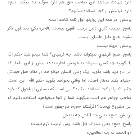
دارد شهادت مي دهد اين صاحب حق هم دارد سوگند ياد مي کند. «مع»
دارد. ترتيبش از کجا استفاده مي شود؟
پرسش: در همه اين روايت ها اول کلمه شاهد است.
پاسخ: ترتيب ذکري دليل ترتيب فقهي نيست. بالاخره يکي بايد اول ذکر
بشود. هيچ دليل علمي­ای نيست.
پرسش: قرينه نيست
پاسخ: هيچ قرينه اي نمي تواند باشد. چه قرينه­ای؟ شما مي خواهيد حکم الله
را بگوييد چه کسي مي تواند به خودش اجازه بدهد بيش از اين مقدار که
اين دو بايد باشد بگويد. يک وقتي انسان مي خواهد در مقام عمل خودش
احتياط بکند مختار است، اما وقتي بخواهد بگويد حکم الله اين است،
حکم الله را از کجا استفاده مي کنيد؟ اين است که بسياري از فحول که خود
صاحب جواهر هم است مي گويند شما از کجا مي خواهيد استفاده بکنيد که
اين مشروع نيست؟ اگرگفتند «مع»، مع چطور است؟
پرسش: «مع» يعني چه قبلش چه بعدش.
پاسخ: «مع» يعني مي تواند قبل باشد. پس ترتيب لازم نيست.
«و الحمد لله رب العالمين»