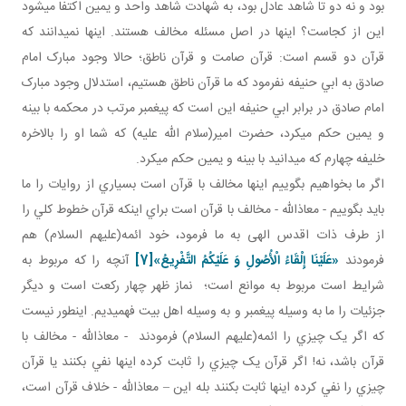
بود و نه دو تا شاهد عادل بود، به شهادت شاهد واحد و يمين اکتفا می­شود
اين از کجاست؟ اينها در اصل مسئله مخالف هستند. اينها نمي دانند که
قرآن دو قسم است: قرآن صامت و قرآن ناطق؛ حالا وجود مبارک امام
صادق به ابي حنيفه نفرمود که ما قرآن ناطق هستيم، استدلال وجود مبارک
امام صادق در برابر ابي حنيفه اين است که پيغمبر مرتب در محکمه با بينه
و يمين حکم مي کرد، حضرت امير(سلام الله عليه) که شما او را بالاخره
خليفه چهارم که مي دانيد با بينه و يمين حکم مي کرد.
اگر ما بخواهيم بگوييم اينها مخالف با قرآن است بسياري از روايات را ما
بايد بگوييم - معاذالله - مخالف با قرآن است براي اينکه قرآن خطوط کلي را
از طرف ذات اقدس الهی به ما فرمود، خود ائمه(عليهم السلام) هم
فرمودند
«عَلَيْنَا إِلْقَاءُ الْأُصُولِ وَ عَلَيْكُمُ التَّفْرِيعُ»
[7]
آنچه را که مربوط به
شرايط است مربوط به موانع است؛ نماز ظهر چهار رکعت است و ديگر
جزئيات را ما به وسيله پيغمبر و به وسيله اهل بيت فهميديم. اين طور نيست
که اگر يک چيزي را ائمه(عليهم السلام) فرمودند - معاذالله - مخالف با
قرآن باشد، نه! اگر قرآن يک چيزي را ثابت کرده اينها نفي بکنند يا قرآن
چيزي را نفي کرده اينها ثابت بکنند بله اين – معاذالله - خلاف قرآن است،