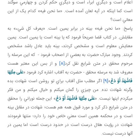
اعلام است و ديگري ابراء است و ديگري حکم کردن و چهارمي سوگند
است کما اينکه در آيه لعان آمده است. «ما نحن فيه» کدام يک از اين
معاني است؟
پاسخ: «ما نحن فيه» بينه در برابر يمين است. «يعرف کل شيء» به
مقابلش. در کتاب قضا صريحاً فرمود که يا بينه است يا يمين است. يمين
معنايش معلوم است و مشخص کردند، بينه بايد عادل باشد مشخص
کردند. وجود مبارک حضرت به بعضي از اصحاب فرمود - که اين مرسله را
مرحوم محقق در متن شرايع نقل کرد
[8]
و از بس اين معتبر هست
معروف شد به مرسله محقق - حضرت به آفتاب اشاره کرد فرمود «
عَلَى‏ مِثْلِهَا
فَاشْهَدْ أَوْ دَعْ‏
»
[9]
اگر مطلب مثل آفتاب براي تو روشن است شهادت بده
وگرنه شهادت نده. من چيزي را گمان مي کنم و خيال مي کنم و من فکر
مي کردم اينها نيست. «
عَلَى‏ مِثْلِهَا فَاشْهَدْ أَوْ دَعْ‏
» اين جمله نوراني را محقق
در متن شرايع ذکر کرد و مورد قبول همه هم هست؛ شهادت در مقابل بينه
است و در محکمه همين است معني خاص خود را دارد؛ منتها فرمودند
شهادت در رؤيت هلال درست است در حدود درست است اما يمين در
آنها درست نيست.