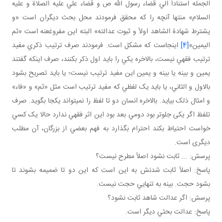
الجمله استناداً الي قضاء رسول الله ص و قضاء علي عليه الصلاة و عليه
السلام» منتها آنچه را که محقق فرمودند محل بحث ديگران است «و
يشترط شهادة الشاهد اولاً و ثبوت عدالته» البته اين مفروغ عنه است «ثم
اليمين»
[4]
اينجاست که مشکل است. فرمودند صرف ترتيب ذکري مفيد
ترتيب فقهي نيست، بالاخره يکي را بايد اول ذکر بکنند، صرف اينکه گفتند
يمين و بينه يا بينه و يمين اين مفيد ترتيب نيست؛ يا بايد تصريح بشود
بالاول و الثاني، يا بايد يک لفظي که مفيد ترتيب است مثل «ثم» و «فاء»
و امثال ذلک بيايد. بالاخره انسان دو تا لفظ را نمي تواند يکجا بگويد. صرف
تلفظ اگر يکی جلوتر بود دومي بعد بود اين اثر فقهي ندارد حالا يک کسي
خواست احتياط بکند احترام بگذارد به فهم بعضي از بزرگان، آن مطلب
ديگری است.
پرسش: ... ثابت نشود اصلاً مطرح نيست؟
پاسخ: اصلاً ثابت شدنش به اين است که اين دو تا ضميمه بشوند تا
بشود حجت. بينه به تنهايي حجت نيست.
پرسش: اگر عدالت شاهد ثابت نشود؟
پاسخ: عدالت بحثي ديگر است.