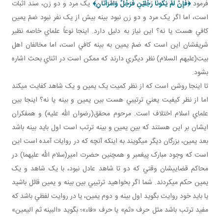
فرمود
﴿
فَإِنْ لَمْ يَكُونَا رَجُلَيْنِ فَرَجُلٌ وَامْرَأَتَانِ
﴾
يک مرد و دو زن، سند اثبات
است، اما اگر يک مرد و دو زن نبود بينه بيش از يک نفر نبود ضمّ يمين
کافي هست يا نه؟ اين نياز به دليل دارد. اينجا نوعاً علماي خاصه نظير
شريفشان اين است که ضمّ يمين به بينه کافي است، اما مخالفان اهل
بيت(عليهم السلام) نظر ديگري دارند که ممکن است در اثناي بحث اشاره
بشود.
تا اينجا روشن است که از نظر کميت يک يمين و يک شاهد کفايت مي کند
اما از نظر کيفيت يعني ترتيبي هست بين يمين و بينه يا نه؟ اينجا بين
علماي اسلام اختلاف است. مرحوم محقق(رضوان الله عليه) و همفکران
ايشان بر اين هستند که بين يمين و بينه ترتب است اول بايد بينه باشد
بعد يمين، بزرگان ديگر مي گويند به اينکه آنچه که در روايات آمده است اين
است که وجود مبارک پيغمبر و همچنين حضرت امير(سلام الله عليهما) در
محاکم قضايي شان وقتي که دو تا شاهد عادل نبود، با يک شاهد و يک
يمين حکم مي کردند. شما اگر بخواهيد ترتيبي بين بينه و يمين قائل باشيد
يا بايد خود روايت بگويد اول بينه و دوم يمين، يا در روايت لفظي باشد که
مفيد ترتب باشد مثل حرف «ثم» يا حرف «فاء»؛ بگويد «البينه ثم اليمين»