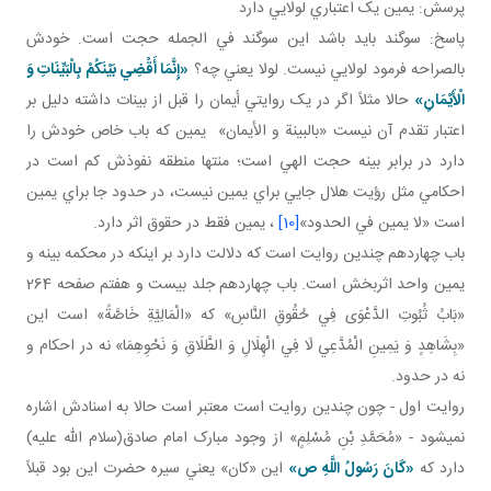
پرسش: يمين يک اعتباري لولايي دارد
پاسخ: سوگند بايد باشد اين سوگند في الجمله حجت است. خودش
بالصراحه فرمود لولايي نيست. لولا يعني چه؟
«إِنَّمَا أَقْضِي‏ بَيْنَكُمْ بِالْبَيِّنَاتِ وَ
الْأَيْمَانِ»
حالا مثلاً اگر در يک روايتي أيمان را قبل از بينات داشته دليل بر
اعتبار تقدم آن نيست «بالبينة و الأيمان» يمين که باب خاص خودش را
دارد در برابر بينه حجت الهي است؛ منتها منطقه نفوذش کم است در
احکامي مثل رؤيت هلال جايي براي يمين نيست، در حدود جا براي يمين
است «لا يمين في الحدود»
[10]
، يمين فقط در حقوق اثر دارد.
باب چهاردهم چندين روايت است که دلالت دارد بر اينکه در محکمه بينه و
يمين واحد اثربخش است. باب چهاردهم جلد بيست و هفتم صفحه 264
«بَابُ ثُبُوتِ الدَّعْوَى فِي حُقُوقِ النَّاسِ» که «الْمَالِيَّةِ خَاصَّةً» است اين
«بِشَاهِدٍ وَ يَمِينِ الْمُدَّعِي لَا فِي الْهِلَالِ وَ الطَّلَاقِ وَ نَحْوِهِمَا» نه در احکام و
نه در حدود.
روايت اول - چون چندين روايت است معتبر است حالا به اسنادش اشاره
نمي شود - «مُحَمَّدِ بْنِ مُسْلِمٍ» از وجود مبارک امام صادق(سلام الله عليه)
دارد که
«كَانَ رَسُولُ اللَّهِ ص»
اين «کان» يعني سيره حضرت اين بود قبلاً