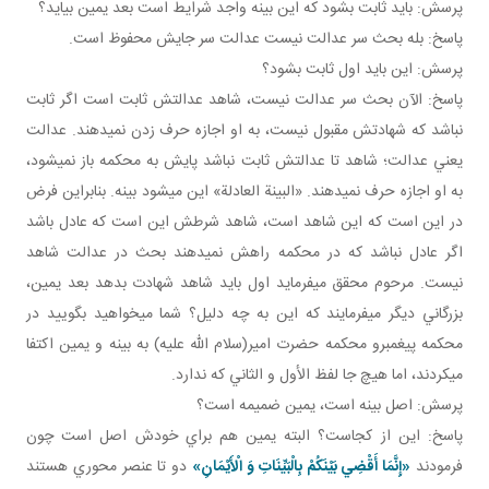
پرسش: بايد ثابت بشود که اين بينه واجد شرايط است بعد يمين بيايد؟
پاسخ: بله بحث سر عدالت نيست عدالت سر جايش محفوظ است.
پرسش: اين بايد اول ثابت بشود؟
پاسخ: الآن بحث سر عدالت نيست، شاهد عدالتش ثابت است اگر ثابت
نباشد که شهادتش مقبول نيست، به او اجازه حرف زدن نمي دهند. عدالت
يعني عدالت؛ شاهد تا عدالتش ثابت نباشد پايش به محکمه باز نمي شود،
به او اجازه حرف نمي دهند. «البينة العادلة» اين مي شود بينه. بنابراين فرض
در اين است که اين شاهد است، شاهد شرطش اين است که عادل باشد
اگر عادل نباشد که در محکمه راهش نمي دهند بحث در عدالت شاهد
نيست. مرحوم محقق مي فرمايد اول بايد شاهد شهادت بدهد بعد يمين،
بزرگاني ديگر مي فرمايند که اين به چه دليل؟ شما مي خواهيد بگوييد در
محکمه پيغمبرو محکمه حضرت امير(سلام الله عليه) به بينه و يمين اکتفا
مي کردند، اما هيچ جا لفظ الأول و الثاني که ندارد.
پرسش: اصل بينه است، يمين ضميمه است؟
پاسخ: اين از کجاست؟ البته يمين هم براي خودش اصل است چون
فرمودند
«إِنَّمَا أَقْضِي‏ بَيْنَكُمْ بِالْبَيِّنَاتِ وَ الْأَيْمَانِ»
دو تا عنصر محوري هستند