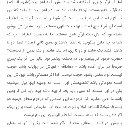
اما اگر قرآن چيزي را نگفته باشد و علمش را به اهل بيت(عليهم السلام)
که قرآن ناطق هستند ارجاع داده باشد بعد هم اهل بيت بفرمايند که اين
کار لازم است اين شرط نماز است آن شرط روزه است آن شرط اعتکاف
است آن شرط حج است اينها حجت الهي هستند. ابوحنيفه برايش روشن
نشده بود که اهل بيت قرآن ناطق هستند لذا به حضرت اعتراض کرد که
شما به چه دليل مي گوييد به اينکه شاهد و يمين کافي است؟ فقط دو تا
شاهد، نشد يک شاهد و دو تا زن، اما يک شاهد و يک يمين از کجاست؟
حضرت فرمود کار پيغمبر بود در محکمه پيغمبر بود. بنابر اين اگر يک چيزي
صريحاً در قرآن آمده باشد – معاذالله - نفي اش در روايات باشد حجت
نيست، أو بالعکس بشود حجت نيست، اما اگر مطلقاتي باشد قيودش اين
است عموماتي باشد تخصيصش اين است، به وسيله اينها بيان مي شود؛
ولي در اين مسئله که يمين بايد بعد از بينه باشد بينه بايد قبل از يمين
باشد ما نصي نداريم؛ لذا فرمودند اين قسمتي که مرحوم محقق فرمود «و
يشترط شهادة الشاهد اولاً و ثبوت عدالته» اين مفروض است براي اينکه
اگر عادل نباشد که شاهد نيست اما «ثم اليمين» اين تام نيست.
پرسش: در کلمه ... معاني مختلفي ذکر شده است يکي از آنها به معناي