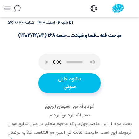
مباحث فقه ـ قضا و شهادت ـ جلسه 168
شنبه 04 اسفند 1403
شناسه:
5468632
(1403/12/04) - دفتر
مباحث فقه ـ قضا و شهادت ـ جلسه 168 (1403/12/04)
دانلود فایل
صوتی
أعوذ بالله من الشيطان الرجيم
بسم الله الرحمن الرحيم
بحث سوم از اين مقصد چهارمي که مرحوم محقق در متن شرايع عنوان
فرمودند اين است: «البحث الثالث في المين مع الشاهد» قبلاً به عرضتان