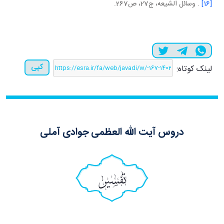
[16]
. وسائل الشيعه، ج27، ص267.
کپی
لینک کوتاه:
دروس آیت الله العظمی جوادی آملی
تفسیر