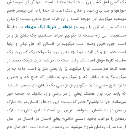
يک کسي اهل کشاورزي است کارها مختلف است منتها آن گل سرسبدش
حوزه ها و ميدان هاي جهاد و امثال ذلک است که خدا را به اين پيغمبر قسم
مي دهيم مي گوييم اين مهيعه است از آن طرف هيچ مانعي نيست توفيقي
بده که من راه اين را بروم
«و اجعله ... طريقا اليک مهيعا»
نه «طريقاً
مستقيما». اين راه نيست که بگوييم صراط مستقيم، يک بيابان برّ و برّ
است؛ چون خيلي وسيع است مي گوييم برّ. انساني که اهل نيکي و اينها
است «ذو البرّ و ذو البرّ و ذو البرّ» يعني اين؛ يک وقت يک کسي در يک
سلسله کارها موفق است يک وقت است نه، در همه کارها شرکت مي کند در
همه کارها هم هست او را مي گويند بَرّ. بارّ يعني مثل برّ است. ما به چه برّ
مي گوييم؟ به هر بياباني که برّ نمي گوييم، به بياباني که هيچ حد و حصري
ندارد هيچ مانعي ندارد مي گوييم برّ. برّ يعني يک خيابان باز. بعضي ها هستند
که بارّند جزء ابرار هستند يعني از هر راهي وارد بشوند به جامعه خير
مي رسانند. چرا ما نباشيم؟ حصر که نيست. اين دعاها را انسان در ماه مبارک
رمضان در ماه شعبان مي خواهد. غرض اين است که اين دعاي ماه مبارک
رمضان را مواظب باشيد «سنتي سنتي» يعني امسال مرا امسال مرا. سال
از ماه مبارک رمضان شروع مي شود سال بنده در عبادت است. آخر سال هم