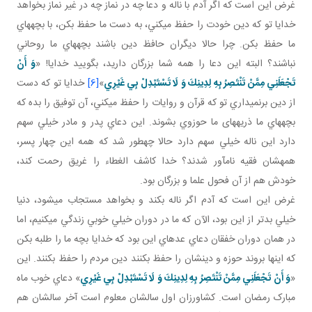
غرض اين است که اگر آدم با ناله و دعا چه در نماز چه در غير نماز بخواهد
خدايا تو که دين خودت را حفظ مي کني، به دست ما حفظ بکن، با بچه هاي
ما حفظ بکن. چرا حالا ديگران حافظ دين باشند بچه هاي ما روحاني
نباشند؟ البته اين دعا را همه شما بزرگان داريد، بگوييد خدايا! «
وَ أَنْ
تَجْعَلَنِي مِمَّنْ تَنْتَصِرُ بِهِ لِدِينِكَ وَ لَا تَسْتَبْدِلْ بِي غَيْرِي
»
[6]
خدايا تو که دست
از دين برنمي داري تو که قرآن و روايات را حفظ مي کني، آن توفيق را بده که
بچه هاي ما ذريه­های ما حوزوي بشوند. اين دعاي پدر و مادر خيلي سهم
دارد اين ناله خيلي سهم دارد حالا چه طور شد که همه اين چهار پسر،
همه شان فقيه نام آور شدند؟ خدا کاشف الغطاء را غريق رحمت کند،
خودش هم از آن فحول علما و بزرگان بود.
غرض اين است که آدم اگر ناله بکند و بخواهد مستجاب می­شود، دنيا
خيلي بدتر از اين بود، الآن که ما در دوران خيلي خوبي زندگي مي کنيم، اما
در همان دوران خفقان دعاي عده اي اين بود که خدايا بچه ما را طلبه بکن
که اينها بروند حوزه و دينشان را حفظ بکنند دين مردم را حفظ بکنند. اين
«
وَ أَنْ تَجْعَلَنِي مِمَّنْ تَنْتَصِرُ بِهِ لِدِينِكَ وَ لَا تَسْتَبْدِلْ بِي غَيْرِي
» دعاي خوب ماه
مبارک رمضان است. کشاورزان اول سالشان معلوم است آخر سالشان هم