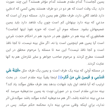
يمين کجاست؟ کدام مقدم هستند کدام مؤخر هستند؟ اين چند صورت
دارد: يک وقت است که هر دو در دو طرف هستند يعني کسي که ادعايي
دارد شاهد کافي دارد، طرف مقابل هم يمين دارد. مسئله دوم آن است که
مدعي که بينه دارد بينه اش کم است چون يک شاهد دارد بايد يمين
ضميمه اش بشود. مسئله سوم آن است که حوزه نفوذ اينها کجاست؟
همان طوري که بينه هم در حقوق هم در حدود هم در احکام حجت شرعي
است آيا يمين هم اين چنين است يا نه، اگر مثل بينه نيست، تا کجا نافذ
است و کجا نافذ نيست؟ اين سه تا مسئله را مرحوم محقق در اين
قسمت مطرح کردند و مرحوم صاحب جواهر و ساير شارحان هم به آنها
عنايت کردند.
در مسئله أولي که بينه يک طرف است و يمين يک طرف مثل
«الْبَيِّنَةُ عَلَي
الْمُدَّعِي وَ الْيَمِينُ عَلَي مَنْ أَنْكَر»
[1]
اينجا يقيناً بينه مقدم است. در بحث
ترتيب که آيا شاهد اول بايد شهادت بدهد بعد طرف مقابل سوگند ياد کند؟
بينه مدعي مقدم است و در صورتي نوبت به يمين مدعي عليه مي رسد که
مدعي بينه نداشته باشد، اگر هم مدعي عليه آماده سوگند باشد سوگندش اثر
ندارد، براي اينکه وقتی مدعي بينه دارد محکمه حکم مي کند. پس در