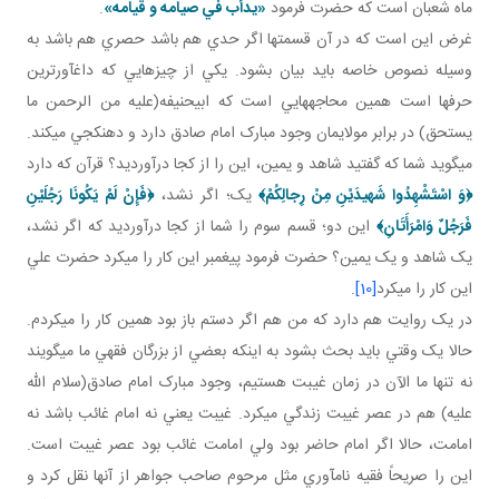
ماه شعبان است که حضرت فرمود
«يدأب في صيامه و قيامه»
.
غرض اين است که در آن قسمت ها اگر حدي هم باشد حصري هم باشد به
وسيله نصوص خاصه بايد بيان بشود. يکي از چيزهايي که داغ آورترين
حرف ها است همين محاجه هايي است که ابي حنيفه(عليه من الرحمن ما
يستحق) در برابر مولايمان وجود مبارک امام صادق دارد و دهن کجي مي کند.
مي گويد شما که گفتيد شاهد و يمين، اين را از کجا درآورديد؟ قرآن که دارد
﴿
وَ اسْتَشْهِدُوا شَهيدَيْنِ مِنْ رِجالِكُمْ
﴾
يک؛ اگر نشد،
﴿
فَإِنْ لَمْ يَكُونَا رَجُلَيْنِ
فَرَجُلٌ وَامْرَأَتَانِ
﴾
اين دو؛ قسم سوم را شما از کجا درآورديد که اگر نشد،
يک شاهد و يک يمين؟ حضرت فرمود پيغمبر اين کار را مي کرد حضرت علي
اين کار را مي کرد
[10]
.
در يک روايت هم دارد که من هم اگر دستم باز بود همين کار را مي کردم.
حالا يک وقتي بايد بحث بشود به اينکه بعضي از بزرگان فقهي ما مي گويند
نه تنها ما الآن در زمان غيبت هستيم، وجود مبارک امام صادق(سلام الله
عليه) هم در عصر غيبت زندگي مي کرد. غيبت يعني نه امام غائب باشد نه
امامت، حالا اگر امام حاضر بود ولي امامت غائب بود عصر غيبت است.
اين را صريحاً فقيه نام آوري مثل مرحوم صاحب جواهر از آنها نقل کرد و