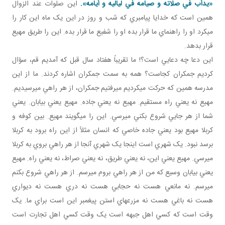
«يدأب في صلاته و صيامه في لياليه و أيامه».
اين صلوات عند الزوال
همين است که خدايا پيامبري که شب و روز در اين يک ماه اين کار را
مي کرد او را راهنماي ما قرار بده او را شفيع ما قرار بده. اين را طريق مهيع
قرار بدهد.
اين دعا چه دعايي است؟! ما تقريباً هفتاد سال قبل که آمديم قم، سؤال
کرديم جمکران کجاست؟ همه به سمت جمکران اشاره کردند. ما از اين
مدرسه همين که حرکت مي کرديم مي رفتيم جمکران، از هر راهي مي رسيديم.
مهيع نه يعني راه مستقيم. مهيع نه يعني جاده. مهيع يعني بيابان. يعني
شما از هر جايي شروع بکني مي رسي. اين را مي گويند مهيع. بين کوفه و
کربلا مهيع بود يعني جاده خاصي که انسان مثلاً از اين راه برود به کربلا
برسد نبود. يک شهري است اينجا يک شهري آنجا از هر راهي بروي به کربلا
مي رسي. مهيع يعني اين، نه يعني طريق، نه يعني صراط، نه يعني راه. مهيع
يعني بيابان وسيع که من از هر راهي بروم مي رسم. از هر راهي شروع بکنم
مي رسم. نه مانعي هست نه حجابي هست نه دري هست نه ديواري
هست نه باغي هست نه مزرعه اي استن پيغمبر اين است براي ما. يک
وقت است که کسي اهل جبهه است يک وقت کسي اهل تجارت است