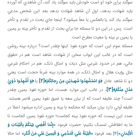
سوگند برای خود او است خودش بايد سوگند ياد کند، آن شاهدي که آورده
بايد شهادت بدهد، اول آن شاهد شهادت بدهد بعد اين شخص مدعي
سوگند ياد کند يا بالعکس يا معاً مي شود؟ اينجا جاي بحث در تقدم و تأخر
است. پس در اين دو تا مسئله جا براي بحث از تقدم و تأخر بينه بر يمين
يا يمين بر بينه يا معيت مطرح است.
مسئله سوم اين است که حوزه نفوذ اينها چقدر است؟ درباره بينه روشن
است که در غالب اين ابواب سخن از شهادت شاهد است هم در حقوق
مالي، هم در حدود شرعي مثل ديات و امثال ذلک، هم در احکام شرعي
مثل رؤيت هلال و امثال ذلک، در همه موارد بينه شرعاً حجت است يعني
دو تا شاهد عادل
﴿
وَ اسْتَشْهِدُوا شَهيدَيْنِ مِنْ رِجالِكُمْ
﴾
[2]
يا
﴿
وَ أَشْهِدُوا ذَوَيْ
عَدْلٍ مِنْكُمْ
﴾
[3]
، در غالب اين موارد هست، اما حوزه نفوذ يمين چقدر
است؟ چند طايفه است که از بيان سعه يا ضيق نفوذ يمين قاصر هستند:
طايفه أولي دارد بيان مي کند که محکمه با بينه و يمين اداره مي شود اصلاً در
صدد اين نيست که حوزه نفوذ بينه کجاست! حوزه نفوذ يمين کجاست تا
ما به اطلاقش تمسک بکنيم؛ حضرت فرمود
«إِنَّمَا أَقْضِي بَيْنَكُمْ بِالْبَيِّنَاتِ وَ
الْأَيْمَانِ»
[4]
بعد فرمود
«الْبَيِّنَةُ عَلَي الْمُدَّعِي وَ الْيَمِينُ عَلَي مَنْ أَنْكَر»
اما حالا