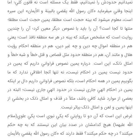
نمي دانيم حدودش را نمي دانيم، فقط يک مسئله است نه قانون کلي؛ اما
اينجا وقتي مي فرمايد «کان رسول الله يقضي بالبينة و الأيمان» اين سيره
است، معلوم مي شود که بينه حجت است مطلقا، يمين حجت است مطلقا؛
منتها تا کجا است؟ آن را بايد با نصوص ديگر معين کرد؛ آن را چندين
روايت است که مشخص مي کند که بينه در هر سه منطقه نافذ است؛ يعني
هم در منطقه اموال چه دين و چه غير دين، هم در منطقه احکام رؤيت
هلال و مانند آن، هم در منطقه حدود مثل قصاص و قتل خطأ و شبه خطأ و
امثال ذلک، اين است. درباره يمين نصوص فراواني داريم که يمين در
حدود نيست يمين در احکام نيست، نه تنها آنجا اطلاقي ندارد که ما
بگوييم يمين در همه احکام است، بلکه نصوص فراواني داريم دال بر اينکه
يمين در احکام الهي جاری نيست در حدود الهي جاری نيست؛ البته در
بعضي از موارد شايد کافي باشد، مثلاً در قذف و امثال ذلک در بخشي از
اينها يمين و لعن و امثال ذلک بي اثر نيست.
غرض اين است که آن دو تا روايتي که يکي نبوي است يکي علوي(سلام
الله عليهما) هيچ کدامشان در صدد بيان اين نيستند که به چه حکم
مي کنند؟ در چه حکم مي کنند؟ فقط دارند که «کان رسول الله يقضي بالأيمان