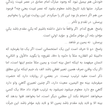
خودش هم بي ميل نبود که وجود مبارک امام صادق در عصر غيبت زندگي
مي کرد. منتها بايد تاريخ باشد معلوم بشود که عصر غيبت يعني چه؟ فرمود
من هم اگر دستم باز بود اين کار را مي کردم. اين روايت نوراني را بخوانيم.
پرسش: در تقدم و تأخر ...
پاسخ: هيچ کدام. اگر واقعاً ما دليل داشته باشيم که يکي مقدم باشد يکي
مؤخر، بله، آن مؤخر مکمل و مؤيد اولي است.
پرسش: نه يمين بر شاهد ...
پاسخ: دو تا حرف است اين يک استحساني است اگر يک جا بفرمايد که
«البينة ثم الفلان» مثلاً با «ثم» با «فاء تفريع» يا بگويد «الأول و الثاني»
انسان مي فهمد به اينکه اصل بينه است و يمين مثلاً متمم اينها است، اما
اگر يک وقتي صرف همين تعبير لفظي باشد الف باء جيم اينکه براي مطلق
ذکر است مفيد ترتيب نيست. در بعضي از روايات دارد که حضرت
مي فرمايد بينه مع اليمين، معيت دارد، اگر چنين تعبيري گاهي واو دارد
گاهي مع دارد معلوم مي شود نمي شود به ترتيب فتواد داد حالا يک کسي
مي خواهد احتياط بکند آن مطلبي ديگر است، اما بخواهد فتوا بدهد که
بينه الا و لابد بايد مقدم باشد يمين الا و لابد بايد مؤخر باشد اين جرأت