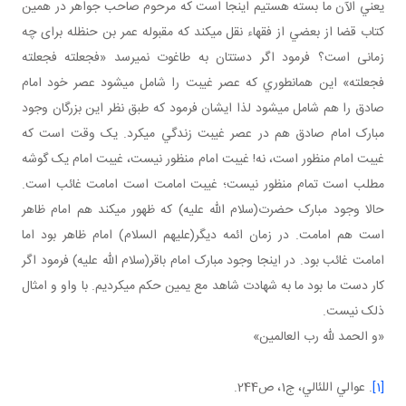
يعني الآن ما بسته هستيم اينجا است که مرحوم صاحب جواهر در همين
کتاب قضا از بعضي از فقهاء نقل مي کند که مقبوله عمر بن حنظله برای چه
زمانی است؟ فرمود اگر دستتان به طاغوت نمي رسد «فجعلته فجعلته
فجعلته» اين همان طوري که عصر غيبت را شامل مي شود عصر خود امام
صادق را هم شامل مي شود لذا ايشان فرمود که طبق نظر اين بزرگان وجود
مبارک امام صادق هم در عصر غيبت زندگي مي کرد. يک وقت است که
غيبت امام منظور است، نه! غيبت امام منظور نيست، غيبت امام يک گوشه
مطلب است تمام منظور نيست؛ غيبت امامت است امامت غائب است.
حالا وجود مبارک حضرت(سلام الله عليه) که ظهور مي کند هم امام ظاهر
است هم امامت. در زمان ائمه ديگر(عليهم السلام) امام ظاهر بود اما
امامت غائب بود. در اينجا وجود مبارک امام باقر(سلام الله عليه) فرمود اگر
کار دست ما بود ما به شهادت شاهد مع يمين حکم مي کرديم. با واو و امثال
ذلک نيست.
«و الحمد لله رب العالمين»
[1]
. عوالي اللئالي، ج‏1، ص244.