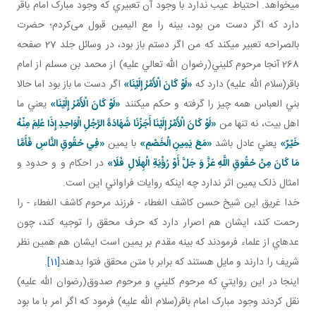
مي خواهد. احتياط عيب ندارد با وجود آن تعبيري که وجود مبارک امام باقر
دارد که اگر دست من بود، بينه را مع اليمين قبول می‌کردم؛ حضرت
بالصراحه تعبير مي کند که من اگر دستم باز بود، در وسائل جلد 27 صفحه
268 آنجا مرحوم کليني(رضوان الله تعالي عليه) از محمد بن مسلم از امام
باقر(سلام الله عليه) دارد که
«لَوْ كَانَ الْأَمْرُ إِلَيْنَا»
اگر دست ما باز بود اما حالا
بني العباس همه چيز را گرفته و حکم مي کنند
«لَوْ كَانَ الْأَمْرُ إِلَيْنَا»
يعني ما
اهل بيت، نه تنها من
«لَوْ كَانَ الْأَمْرُ إِلَيْنَا أَجَزْنَا شَهَادَةَ الرَّجُلِ الْوَاحِدِ إِذَا عُلِمَ مِنْهُ
خَيْرٌ»
يعني عادل باشد
«مَعَ يَمِينِ الْخَصْمِ»
با يمين
«فِي حُقُوقِ النَّاسِ فَأَمَّا
مَا كَانَ مِنْ حُقُوقِ اللَّهِ عَزَّ وَ جَلَّ أَوْ رُؤْيَةِ الْهِلَالِ فَلَا»
در احکام و و حدود و
امثال ذلک يمين اثر ندارد چه اينکه روايات فراواني اين است.
خدا غريق اين شيخ حسن کاشف الغطاء - فرزند مرحوم کاشف الغطاء - را
رحمت کند، ايشان هم اصرار دارد که حرف محقق را توجيه کند، چون
عده اي از علماء فرمودند که بينه مقدم بر يمين است ايشان هم همين نظر
شريف را دارند و مايل هستند که برابر با متن محقق فتوا بدهند
[11]
.
اينجا در اين روايتي که مرحوم کليني و مرحوم صدوق(رضوان الله عليه)
نقل کردند وجود مبارک امام باقر(سلام الله عليه) فرمود که اگر امر با ما بود