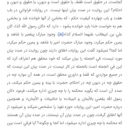
کجاست، در حقوق است فقط، يا حقوق است و ديون، يا حقوق و ديون و
احکام؟ اين روايت در صدد بيان اينها نيست. در روايات فراواني در باب
هفت و باب چهارده کيفيت حکم - که بخشي از آنها خوانده شد و بخشي
هم به خواست خدا بايد خوانده بشود - دارد که «کان رسول الله کذا، کان
علي بن ابيطالب عليهما السلام کذا»
[5]
، وجود مبارک پيغمبر با شاهد و
يمين حکم مي کرد، وجود مبارک حضرت امير با شاهد و يمين حکم مي کرد،
اما کجا؟ نمي شود گفت اين روايات اطلاق دارند چون روايت در صدد بيان
مورد نيست، في الجمله را بيان مي کند که خود محقق هم اعتراف کرد که
اين في الجمله است بالجمله در کار نيست؛ در صدد بيان اين نيست که
در جميع مواردي که قضا و داوري محقق است، در همه آن موارد چه در
حقوق چه در ديون چه در احکام، حضرت با بينه و يمين حکم مي کند، در
صدد آن است که بگويد محکمه را با چه چيزي اداره مي کنند، فرمود «کان
رسول الله يقضي بالأيمان و البينات» يا «بالبينات و الأيمان» و همچنين
درباره حضرت امير؛ اين روايات حوزه نفوذ را مشخص نمي کند و نمي شود از
آنها اطلاق گرفت، چون در صدد بيان آن نيستند، در صدد بيان آن هستند
که محکمه با چه چيزي اداره مي شود، اما کجا و چگونه؟ آيا فرقي است بين