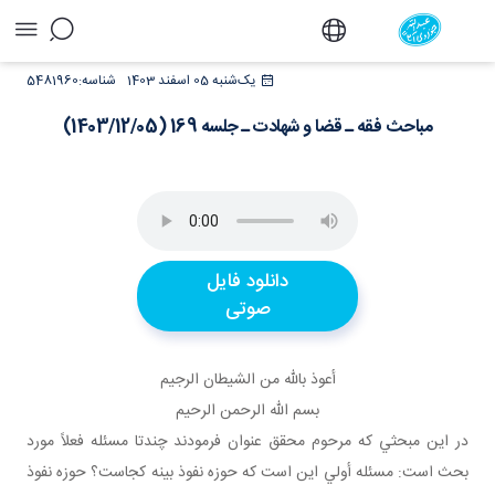
مباحث فقه ـ قضا و شهادت ـ جلسه 169
یک‌شنبه 05 اسفند 1403
شناسه:
5481960
(1403/12/05) - دفتر
مباحث فقه ـ قضا و شهادت ـ جلسه 169 (1403/12/05)
دانلود فایل
صوتی
أعوذ بالله من الشيطان الرجيم
بسم الله الرحمن الرحيم
در اين مبحثي که مرحوم محقق عنوان فرمودند چندتا مسئله فعلاً مورد
بحث است: مسئله أولي اين است که حوزه نفوذ بينه کجاست؟ حوزه نفوذ