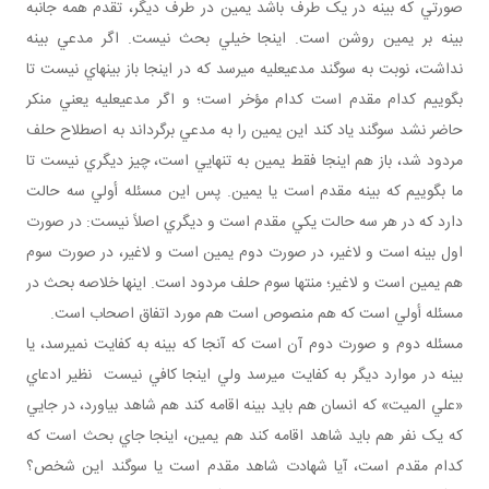
صورتي که بينه در يک طرف باشد يمين در طرف ديگر، تقدم همه جانبه
بينه بر يمين روشن است. اينجا خيلي بحث نيست. اگر مدعي بينه
نداشت، نوبت به سوگند مدعي عليه مي رسد که در اينجا باز بينه اي نيست تا
بگوييم کدام مقدم است کدام مؤخر است؛ و اگر مدعي عليه يعني منکر
حاضر نشد سوگند ياد کند اين يمين را به مدعي برگرداند به اصطلاح حلف
مردود شد، باز هم اينجا فقط يمين به تنهايي است، چيز ديگري نيست تا
ما بگوييم که بينه مقدم است يا يمين. پس اين مسئله أولي سه حالت
دارد که در هر سه حالت يکي مقدم است و ديگري اصلاً نيست: در صورت
اول بينه است و لاغير، در صورت دوم يمين است و لاغير، در صورت سوم
هم يمين است و لاغير؛ منتها سوم حلف مردود است. اينها خلاصه بحث در
مسئله أولي است که هم منصوص است هم مورد اتفاق اصحاب است.
مسئله دوم و صورت دوم آن است که آنجا که بينه به کفايت نمي رسد، يا
بينه در موارد ديگر به کفايت مي رسد ولي اينجا کافي نيست نظير ادعاي
«علي الميت» که انسان هم بايد بينه اقامه کند هم شاهد بياورد، در جايي
که يک نفر هم بايد شاهد اقامه کند هم يمين، اينجا جاي بحث است که
کدام مقدم است، آيا شهادت شاهد مقدم است يا سوگند اين شخص؟