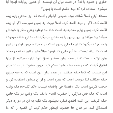
حقوق و حدود يا نه؟ در صدد بيان آن نيستند. از همين روايات اينجا آيا
مي شود استفاده کرد که بينه مقدم است يا يمين؟.
مسئله أولي کاملاً شفاف بود، نصوص فراوانی است که اول مدعي بايد بينه
اقامه کند، اگر او بينه اقامه کرد، اصلاً نوبت به يمين نمي رسد، اگر او بينه
اقامه نکرد، يمين برای مدعي عليه است حالا مدعي عليه يعني منکر يا خودش
سوگند ياد مي کند يا اين يمين را به مدعي برمي گرداند، مدعي حلف مردوده
را به عهده مي گيرد که اينجا جاي يمين است «و لا بينة»، چون فرض در اين
است که بينه نيست؛ اما آن جايي که فرمود «بالأيمان و البينة» نه در صدد
بيان ترتيب است نه در صدد بيان سعه و ضيق نفوذ اينها، نمي شود از اينها
اطلاق گرفت که در همه جا مي شود حکم کرد، چون حضرت در صدد بيان
اين نيست که کجا حکم مي کنند، در صدد بيان اين است که به چه چيزي
حکم مي کنند؛ لذا درست است که سيره است و از آن مي شود استفاده کرد و
حجت شرعي است يک «قضية في واقعة» نيست «کما تقدم»؛ يک وقت
است که يک فعل مبارکي را حضرت انجام دادند يک وقتي در يک جايي
حکم کردند، اين البته اطلاق ندارد نمي شود يک فقيه به آن در موارد ديگر
استدلال کند، در فلان جا حضرت اين طور حکم کرد، آن قضيه را که ما