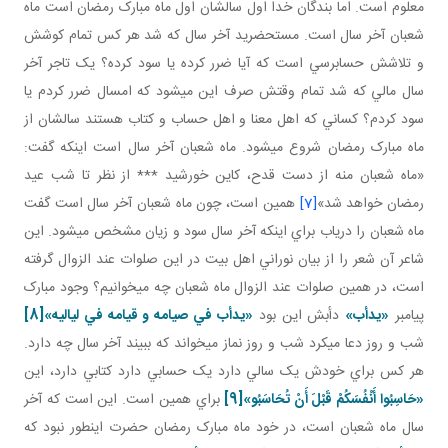
معلوم است. اما بندگان خدا اول سالشان اول ماه مبارک رمضان است ماه
شعبان آخر سال است. مستحضريد آخر سال که شد هر کس تمام کوشش
و تلاشش حسابرسي است که آيا ضرر کرده يا سود کرده؟ يک تاجر آخر
سال مالي که شد تمام وقتش صرف اين مي شود که امسال ضرر کردم يا
سود کردم؟ کساني که اهل معنا و اهل حساب و کتاب هستند سالشان از
ماه مبارک رمضان شروع مي شود. ماه شعبان آخر سال است اينکه گفت:
«ماه شعبان منه از دست قدح، کاين خورشيد *** از نظر تا شب عيد
رمضان خواهد شد»
[7]
همين است، چون ماه شعبان آخر سال است گفت
ماه شعبان را درياب براي اينکه آخر سال سود و زيان مشخص مي شود. اين
شاعر آن شعر را از بيان نوراني اهل بيت در اين صلوات عند الزوال گرفته
است، در همين صلوات عند الزوال ماه شعبان چه مي خوانيم؟ وجود مبارک
پيامبر
«يدأب»
دأبش اين بود
«يدأب في صيامه و قيامه في لياليه»
[8]
شب و روز دعا مي کرد شب و روز نماز مي خواند که ببيند آخر سال چه دارد.
هر کس براي خودش يک سالي دارد يک حسابي دارد کتابي دارد، اين
«
حَاسِبُوا أَنْفُسَكُمْ قَبْلَ أَنْ تُحَاسَبُو
»
[9]
براي همين است. اين است که آخر
سال ماه شعبان است، در خود ماه مبارک رمضان حضرت اين طور نبود که