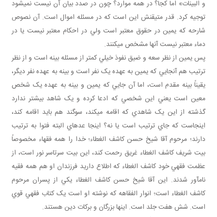
و البينات» اما کجا؟ در همه موارد؟ چون در صدد بيان آن نيست نمي شود
توجيه کرد. قدر متيقنش اين است که در مسئله اموال است. آن نصوص
شارحه که يمين در حقوق معتبر است ولي در احکام معتبر نيست يا در
دماء معتبر نيست آنها مشخص مي کنند.
پس يمين از نظر سعه و ضيق نفوذ خيلي کمتر از مسئله بينه است و از نظر
ترتيب هم آنجايي که يمين به عهده يک نفر است و بينه به عهده نفر ديگر،
يقيناً بينه مقدم است، اما آن جايي که يمين و بينه به عهده يک شخص
معين است يعني اين شخصي که ادعا کرده و يک شاهد بيشتر ندارد
گذشته از اين يک شاهدي که اقامه مي کند، سوگند هم بايد اقامه کند،
اينجاست که جاي ترتيب است يا نه؟ اينجا عده اي البته فتوا به ترتيب
دارند؛ مرحوم آقا شيخ حسن کاشف الغطاء؛ خدا را همه فقهاء مخصوصاً
بيت شريف کاشف الغطاء غريق رحمت کند، اين بيت سرتاسر نور است، از
عظمت فقهي خود کاشف الغطاء که اطلاع داريد فرزندان او هم همه فقيه
نام آور شدند. اين آقا شيخ حسن کاشف الغطاء يکي از پسران مرحوم
کاشف الغطاء است؛ انوار الفقاهه که نوشته او است يک کتاب فقهي قوي
است. شش هفت جلد است. اينها بزرگان و برکات دين هستند.