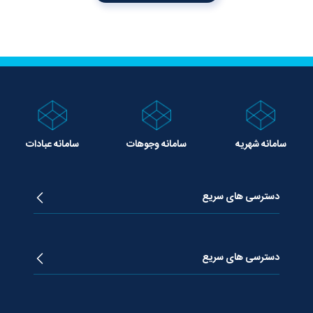
سامانه شهریه
سامانه وجوهات
سامانه عبادات
دسترسی های سریع
زندگینامه آیت الله جوادی آملی
دروس تفسیر معظم له
دسترسی های سریع
دروس اخلاق معظم له
دروس فقه معظم له
پژوهشگاه علـوم وحیــانی معارج
استفتائات معظم له
پایگاه اطلاع رسانی اسراء