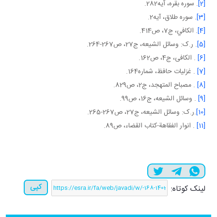
[2]
. سوره بقره، آيه282.
[3]
. سوره طلاق، آيه2.
[4]
. الكافي، ج‏7، ص414.
[5]
. ر.ک: وسائل الشيعه، ج27، ص267-264.
[6]
. الکافی، ج4، ص162.
[7]
. غزليات حافظ، شماره164.
[8]
. مصباح المتهجد، ج2، ص829.
[9]
. وسائل الشيعه، ج16، ص99.
[10]
.ر.ک: وسائل الشيعه، ج27، ص267-265.
[11]
. انوار الفقاهة-کتاب القضاء، ص89.
کپی
لینک کوتاه: