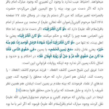
مي خواهد. احتياط عيب ندارد با وجود آن تعبيري که وجود مبارک امام باقر
دارد که اگر دست من بود، بينه را مع اليمين قبول می‌کردم؛ حضرت
بالصراحه تعبير مي کند که من اگر دستم باز بود، در وسائل جلد 27 صفحه
268 آنجا مرحوم کليني(رضوان الله تعالي عليه) از محمد بن مسلم از امام
باقر(سلام الله عليه) دارد که
«لَوْ كَانَ الْأَمْرُ إِلَيْنَا»
اگر دست ما باز بود اما حالا
بني العباس همه چيز را گرفته و حکم مي کنند
«لَوْ كَانَ الْأَمْرُ إِلَيْنَا»
يعني ما
اهل بيت، نه تنها من
«لَوْ كَانَ الْأَمْرُ إِلَيْنَا أَجَزْنَا شَهَادَةَ الرَّجُلِ الْوَاحِدِ إِذَا عُلِمَ مِنْهُ
خَيْرٌ»
يعني عادل باشد
«مَعَ يَمِينِ الْخَصْمِ»
با يمين
«فِي حُقُوقِ النَّاسِ فَأَمَّا
مَا كَانَ مِنْ حُقُوقِ اللَّهِ عَزَّ وَ جَلَّ أَوْ رُؤْيَةِ الْهِلَالِ فَلَا»
در احکام و و حدود و
امثال ذلک يمين اثر ندارد چه اينکه روايات فراواني اين است.
خدا غريق اين شيخ حسن کاشف الغطاء - فرزند مرحوم کاشف الغطاء - را
رحمت کند، ايشان هم اصرار دارد که حرف محقق را توجيه کند، چون
عده اي از علماء فرمودند که بينه مقدم بر يمين است ايشان هم همين نظر
شريف را دارند و مايل هستند که برابر با متن محقق فتوا بدهند
[11]
.
اينجا در اين روايتي که مرحوم کليني و مرحوم صدوق(رضوان الله عليه)
نقل کردند وجود مبارک امام باقر(سلام الله عليه) فرمود که اگر امر با ما بود