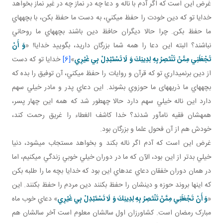
غرض اين است که اگر آدم با ناله و دعا چه در نماز چه در غير نماز بخواهد
خدايا تو که دين خودت را حفظ مي کني، به دست ما حفظ بکن، با بچه هاي
ما حفظ بکن. چرا حالا ديگران حافظ دين باشند بچه هاي ما روحاني
نباشند؟ البته اين دعا را همه شما بزرگان داريد، بگوييد خدايا! «
وَ أَنْ
تَجْعَلَنِي مِمَّنْ تَنْتَصِرُ بِهِ لِدِينِكَ وَ لَا تَسْتَبْدِلْ بِي غَيْرِي
»
[6]
خدايا تو که دست
از دين برنمي داري تو که قرآن و روايات را حفظ مي کني، آن توفيق را بده که
بچه هاي ما ذريه­های ما حوزوي بشوند. اين دعاي پدر و مادر خيلي سهم
دارد اين ناله خيلي سهم دارد حالا چه طور شد که همه اين چهار پسر،
همه شان فقيه نام آور شدند؟ خدا کاشف الغطاء را غريق رحمت کند،
خودش هم از آن فحول علما و بزرگان بود.
غرض اين است که آدم اگر ناله بکند و بخواهد مستجاب می­شود، دنيا
خيلي بدتر از اين بود، الآن که ما در دوران خيلي خوبي زندگي مي کنيم، اما
در همان دوران خفقان دعاي عده اي اين بود که خدايا بچه ما را طلبه بکن
که اينها بروند حوزه و دينشان را حفظ بکنند دين مردم را حفظ بکنند. اين
«
وَ أَنْ تَجْعَلَنِي مِمَّنْ تَنْتَصِرُ بِهِ لِدِينِكَ وَ لَا تَسْتَبْدِلْ بِي غَيْرِي
» دعاي خوب ماه
مبارک رمضان است. کشاورزان اول سالشان معلوم است آخر سالشان هم