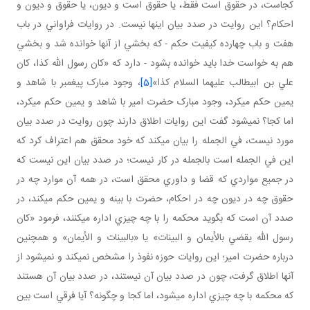
کجاست، در حقوق است فقط، يا حقوق است و ديون، يا حقوق و ديون و
احکام؟ اين روايت در صدد بيان اينها نيست. در روايات فراواني در باب
هفت و باب چهارده کيفيت حکم - که بخشي از آنها خوانده شد و بخشي
هم به خواست خدا بايد خوانده بشود - دارد که «کان رسول الله کذا، کان
علي بن ابيطالب عليهما السلام کذا»
[5]
، وجود مبارک پيغمبر با شاهد و
يمين حکم مي کرد، وجود مبارک حضرت امير با شاهد و يمين حکم مي کرد،
اما کجا؟ نمي شود گفت اين روايات اطلاق دارند چون روايت در صدد بيان
مورد نيست، في الجمله را بيان مي کند که خود محقق هم اعتراف کرد که
اين في الجمله است بالجمله در کار نيست؛ در صدد بيان اين نيست که
در جميع مواردي که قضا و داوري محقق است، در همه آن موارد چه در
حقوق چه در ديون چه در احکام، حضرت با بينه و يمين حکم مي کند، در
صدد آن است که بگويد محکمه را با چه چيزي اداره مي کنند، فرمود «کان
رسول الله يقضي بالأيمان و البينات» يا «بالبينات و الأيمان» و همچنين
درباره حضرت امير؛ اين روايات حوزه نفوذ را مشخص نمي کند و نمي شود از
آنها اطلاق گرفت، چون در صدد بيان آن نيستند، در صدد بيان آن هستند
که محکمه با چه چيزي اداره مي شود، اما کجا و چگونه؟ آيا فرقي است بين