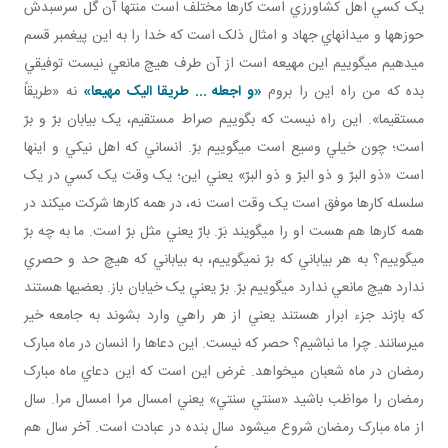
يک کسي اهل کشاورزي است کارها مختلف است منتها آن گل سرسبدش
حوزه ها و ميدان هاي جهاد و امثال ذلک است که خدا را به اين پيغمبر قسم
مي دهيم مي گوييم اين مهيعه است از آن طرف هيچ مانعي نيست توفيقي
بده که من راه اين را بروم
«و اجعله ... طريقا اليک مهيعا»
نه «طريقاً
مستقيما». اين راه نيست که بگوييم صراط مستقيم، يک بيابان برّ و برّ
است؛ چون خيلي وسيع است مي گوييم برّ. انساني که اهل نيکي و اينها
است «ذو البرّ و ذو البرّ و ذو البرّ» يعني اين؛ يک وقت يک کسي در يک
سلسله کارها موفق است يک وقت است نه، در همه کارها شرکت مي کند در
همه کارها هم هست او را مي گويند بَرّ. بارّ يعني مثل برّ است. ما به چه برّ
مي گوييم؟ به هر بياباني که برّ نمي گوييم، به بياباني که هيچ حد و حصري
ندارد هيچ مانعي ندارد مي گوييم برّ. برّ يعني يک خيابان باز. بعضي ها هستند
که بارّند جزء ابرار هستند يعني از هر راهي وارد بشوند به جامعه خير
مي رسانند. چرا ما نباشيم؟ حصر که نيست. اين دعاها را انسان در ماه مبارک
رمضان در ماه شعبان مي خواهد. غرض اين است که اين دعاي ماه مبارک
رمضان را مواظب باشيد «سنتي سنتي» يعني امسال مرا امسال مرا. سال
از ماه مبارک رمضان شروع مي شود سال بنده در عبادت است. آخر سال هم