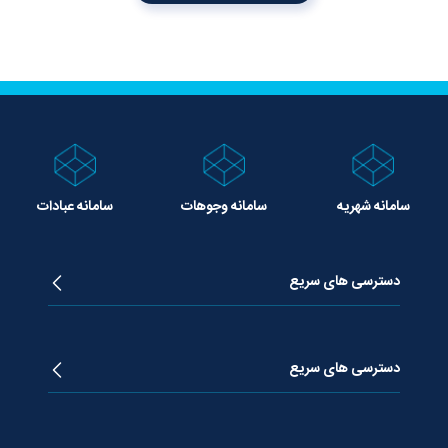
سامانه شهریه
سامانه وجوهات
سامانه عبادات
دسترسی های سریع
زندگینامه آیت الله جوادی آملی
دروس تفسیر معظم له
دسترسی های سریع
دروس اخلاق معظم له
دروس فقه معظم له
پژوهشگاه علـوم وحیــانی معارج
استفتائات معظم له
پایگاه اطلاع رسانی اسراء