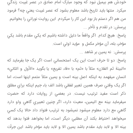
خودش هم بي ميل نبود که وجود مبارک امام صادق در عصر غيبت زندگي
مي کرد. منتها بايد تاريخ باشد معلوم بشود که عصر غيبت يعني چه؟ فرمود
من هم اگر دستم باز بود اين کار را مي کردم. اين روايت نوراني را بخوانيم.
پرسش: در تقدم و تأخر ...
پاسخ: هيچ کدام. اگر واقعاً ما دليل داشته باشيم که يکي مقدم باشد يکي
مؤخر، بله، آن مؤخر مکمل و مؤيد اولي است.
پرسش: نه يمين بر شاهد ...
پاسخ: دو تا حرف است اين يک استحساني است اگر يک جا بفرمايد که
«البينة ثم الفلان» مثلاً با «ثم» با «فاء تفريع» يا بگويد «الأول و الثاني»
انسان مي فهمد به اينکه اصل بينه است و يمين مثلاً متمم اينها است، اما
اگر يک وقتي صرف همين تعبير لفظي باشد الف باء جيم اينکه براي مطلق
ذکر است مفيد ترتيب نيست. در بعضي از روايات دارد که حضرت
مي فرمايد بينه مع اليمين، معيت دارد، اگر چنين تعبيري گاهي واو دارد
گاهي مع دارد معلوم مي شود نمي شود به ترتيب فتواد داد حالا يک کسي
مي خواهد احتياط بکند آن مطلبي ديگر است، اما بخواهد فتوا بدهد که
بينه الا و لابد بايد مقدم باشد يمين الا و لابد بايد مؤخر باشد اين جرأت