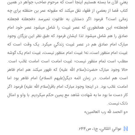
يعني الآن ما بسته هستيم اينجا است که مرحوم صاحب جواهر در همين
کتاب قضا از بعضي از فقهاء نقل مي کند که مقبوله عمر بن حنظله برای چه
زمانی است؟ فرمود اگر دستتان به طاغوت نمي رسد «فجعلته فجعلته
فجعلته» اين همان طوري که عصر غيبت را شامل مي شود عصر خود امام
صادق را هم شامل مي شود لذا ايشان فرمود که طبق نظر اين بزرگان وجود
مبارک امام صادق هم در عصر غيبت زندگي مي کرد. يک وقت است که
غيبت امام منظور است، نه! غيبت امام منظور نيست، غيبت امام يک گوشه
مطلب است تمام منظور نيست؛ غيبت امامت است امامت غائب است.
حالا وجود مبارک حضرت(سلام الله عليه) که ظهور مي کند هم امام ظاهر
است هم امامت. در زمان ائمه ديگر(عليهم السلام) امام ظاهر بود اما
امامت غائب بود. در اينجا وجود مبارک امام باقر(سلام الله عليه) فرمود اگر
کار دست ما بود ما به شهادت شاهد مع يمين حکم مي کرديم. با واو و امثال
ذلک نيست.
«و الحمد لله رب العالمين»
[1]
. عوالي اللئالي، ج‏1، ص244.