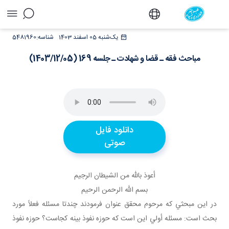
مباحث فقه ـ قضا و شهادت ـ جلسه 169
یک‌شنبه 05 اسفند 1403
شناسه:
5481960
(1403/12/05) - دفتر
مباحث فقه ـ قضا و شهادت ـ جلسه 169 (1403/12/05)
دانلود فایل
صوتی
أعوذ بالله من الشيطان الرجيم
بسم الله الرحمن الرحيم
در اين مبحثي که مرحوم محقق عنوان فرمودند چندتا مسئله فعلاً مورد
بحث است: مسئله أولي اين است که حوزه نفوذ بينه کجاست؟ حوزه نفوذ