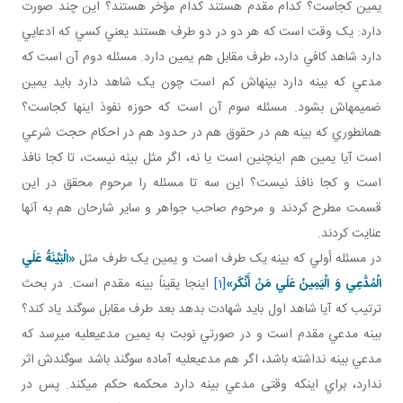
يمين کجاست؟ کدام مقدم هستند کدام مؤخر هستند؟ اين چند صورت
دارد: يک وقت است که هر دو در دو طرف هستند يعني کسي که ادعايي
دارد شاهد کافي دارد، طرف مقابل هم يمين دارد. مسئله دوم آن است که
مدعي که بينه دارد بينه اش کم است چون يک شاهد دارد بايد يمين
ضميمه اش بشود. مسئله سوم آن است که حوزه نفوذ اينها کجاست؟
همان طوري که بينه هم در حقوق هم در حدود هم در احکام حجت شرعي
است آيا يمين هم اين چنين است يا نه، اگر مثل بينه نيست، تا کجا نافذ
است و کجا نافذ نيست؟ اين سه تا مسئله را مرحوم محقق در اين
قسمت مطرح کردند و مرحوم صاحب جواهر و ساير شارحان هم به آنها
عنايت کردند.
در مسئله أولي که بينه يک طرف است و يمين يک طرف مثل
«الْبَيِّنَةُ عَلَي
الْمُدَّعِي وَ الْيَمِينُ عَلَي مَنْ أَنْكَر»
[1]
اينجا يقيناً بينه مقدم است. در بحث
ترتيب که آيا شاهد اول بايد شهادت بدهد بعد طرف مقابل سوگند ياد کند؟
بينه مدعي مقدم است و در صورتي نوبت به يمين مدعي عليه مي رسد که
مدعي بينه نداشته باشد، اگر هم مدعي عليه آماده سوگند باشد سوگندش اثر
ندارد، براي اينکه وقتی مدعي بينه دارد محکمه حکم مي کند. پس در