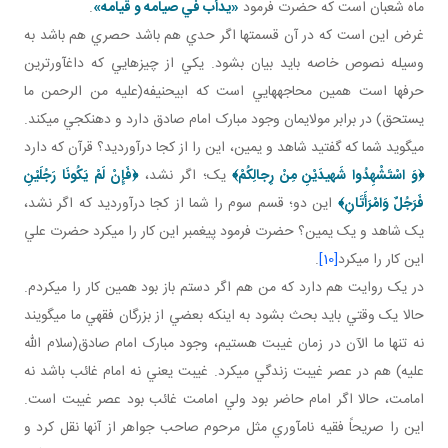
ماه شعبان است که حضرت فرمود
«يدأب في صيامه و قيامه»
.
غرض اين است که در آن قسمت ها اگر حدي هم باشد حصري هم باشد به
وسيله نصوص خاصه بايد بيان بشود. يکي از چيزهايي که داغ آورترين
حرف ها است همين محاجه هايي است که ابي حنيفه(عليه من الرحمن ما
يستحق) در برابر مولايمان وجود مبارک امام صادق دارد و دهن کجي مي کند.
مي گويد شما که گفتيد شاهد و يمين، اين را از کجا درآورديد؟ قرآن که دارد
﴿
وَ اسْتَشْهِدُوا شَهيدَيْنِ مِنْ رِجالِكُمْ
﴾
يک؛ اگر نشد،
﴿
فَإِنْ لَمْ يَكُونَا رَجُلَيْنِ
فَرَجُلٌ وَامْرَأَتَانِ
﴾
اين دو؛ قسم سوم را شما از کجا درآورديد که اگر نشد،
يک شاهد و يک يمين؟ حضرت فرمود پيغمبر اين کار را مي کرد حضرت علي
اين کار را مي کرد
[10]
.
در يک روايت هم دارد که من هم اگر دستم باز بود همين کار را مي کردم.
حالا يک وقتي بايد بحث بشود به اينکه بعضي از بزرگان فقهي ما مي گويند
نه تنها ما الآن در زمان غيبت هستيم، وجود مبارک امام صادق(سلام الله
عليه) هم در عصر غيبت زندگي مي کرد. غيبت يعني نه امام غائب باشد نه
امامت، حالا اگر امام حاضر بود ولي امامت غائب بود عصر غيبت است.
اين را صريحاً فقيه نام آوري مثل مرحوم صاحب جواهر از آنها نقل کرد و