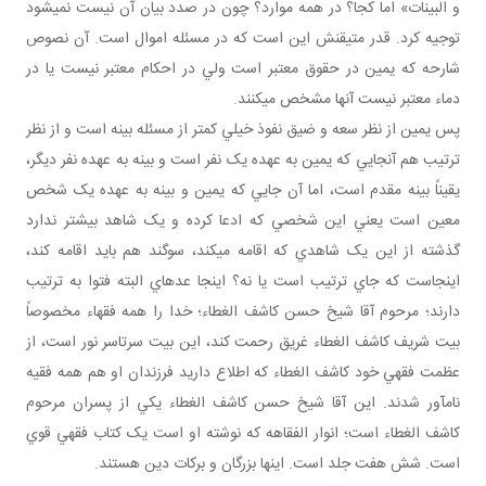
و البينات» اما کجا؟ در همه موارد؟ چون در صدد بيان آن نيست نمي شود
توجيه کرد. قدر متيقنش اين است که در مسئله اموال است. آن نصوص
شارحه که يمين در حقوق معتبر است ولي در احکام معتبر نيست يا در
دماء معتبر نيست آنها مشخص مي کنند.
پس يمين از نظر سعه و ضيق نفوذ خيلي کمتر از مسئله بينه است و از نظر
ترتيب هم آنجايي که يمين به عهده يک نفر است و بينه به عهده نفر ديگر،
يقيناً بينه مقدم است، اما آن جايي که يمين و بينه به عهده يک شخص
معين است يعني اين شخصي که ادعا کرده و يک شاهد بيشتر ندارد
گذشته از اين يک شاهدي که اقامه مي کند، سوگند هم بايد اقامه کند،
اينجاست که جاي ترتيب است يا نه؟ اينجا عده اي البته فتوا به ترتيب
دارند؛ مرحوم آقا شيخ حسن کاشف الغطاء؛ خدا را همه فقهاء مخصوصاً
بيت شريف کاشف الغطاء غريق رحمت کند، اين بيت سرتاسر نور است، از
عظمت فقهي خود کاشف الغطاء که اطلاع داريد فرزندان او هم همه فقيه
نام آور شدند. اين آقا شيخ حسن کاشف الغطاء يکي از پسران مرحوم
کاشف الغطاء است؛ انوار الفقاهه که نوشته او است يک کتاب فقهي قوي
است. شش هفت جلد است. اينها بزرگان و برکات دين هستند.