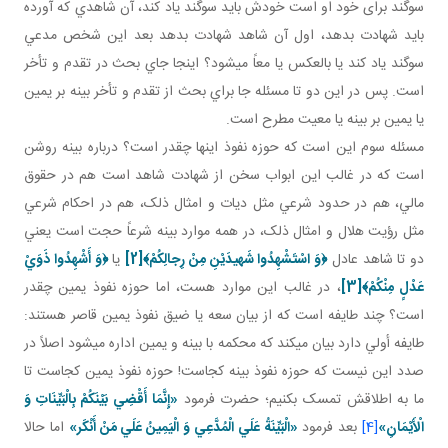
سوگند برای خود او است خودش بايد سوگند ياد کند، آن شاهدي که آورده
بايد شهادت بدهد، اول آن شاهد شهادت بدهد بعد اين شخص مدعي
سوگند ياد کند يا بالعکس يا معاً مي شود؟ اينجا جاي بحث در تقدم و تأخر
است. پس در اين دو تا مسئله جا براي بحث از تقدم و تأخر بينه بر يمين
يا يمين بر بينه يا معيت مطرح است.
مسئله سوم اين است که حوزه نفوذ اينها چقدر است؟ درباره بينه روشن
است که در غالب اين ابواب سخن از شهادت شاهد است هم در حقوق
مالي، هم در حدود شرعي مثل ديات و امثال ذلک، هم در احکام شرعي
مثل رؤيت هلال و امثال ذلک، در همه موارد بينه شرعاً حجت است يعني
دو تا شاهد عادل
﴿
وَ اسْتَشْهِدُوا شَهيدَيْنِ مِنْ رِجالِكُمْ
﴾
[2]
يا
﴿
وَ أَشْهِدُوا ذَوَيْ
عَدْلٍ مِنْكُمْ
﴾
[3]
، در غالب اين موارد هست، اما حوزه نفوذ يمين چقدر
است؟ چند طايفه است که از بيان سعه يا ضيق نفوذ يمين قاصر هستند:
طايفه أولي دارد بيان مي کند که محکمه با بينه و يمين اداره مي شود اصلاً در
صدد اين نيست که حوزه نفوذ بينه کجاست! حوزه نفوذ يمين کجاست تا
ما به اطلاقش تمسک بکنيم؛ حضرت فرمود
«إِنَّمَا أَقْضِي بَيْنَكُمْ بِالْبَيِّنَاتِ وَ
الْأَيْمَانِ»
[4]
بعد فرمود
«الْبَيِّنَةُ عَلَي الْمُدَّعِي وَ الْيَمِينُ عَلَي مَنْ أَنْكَر»
اما حالا