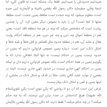
نمي دانيم حدودش را نمي دانيم، فقط يک مسئله است نه قانون کلي؛ اما
اينجا وقتي مي فرمايد «کان رسول الله يقضي بالبينة و الأيمان» اين سيره
است، معلوم مي شود که بينه حجت است مطلقا، يمين حجت است مطلقا؛
منتها تا کجا است؟ آن را بايد با نصوص ديگر معين کرد؛ آن را چندين
روايت است که مشخص مي کند که بينه در هر سه منطقه نافذ است؛ يعني
هم در منطقه اموال چه دين و چه غير دين، هم در منطقه احکام رؤيت
هلال و مانند آن، هم در منطقه حدود مثل قصاص و قتل خطأ و شبه خطأ و
امثال ذلک، اين است. درباره يمين نصوص فراواني داريم که يمين در
حدود نيست يمين در احکام نيست، نه تنها آنجا اطلاقي ندارد که ما
بگوييم يمين در همه احکام است، بلکه نصوص فراواني داريم دال بر اينکه
يمين در احکام الهي جاری نيست در حدود الهي جاری نيست؛ البته در
بعضي از موارد شايد کافي باشد، مثلاً در قذف و امثال ذلک در بخشي از
اينها يمين و لعن و امثال ذلک بي اثر نيست.
غرض اين است که آن دو تا روايتي که يکي نبوي است يکي علوي(سلام
الله عليهما) هيچ کدامشان در صدد بيان اين نيستند که به چه حکم
مي کنند؟ در چه حکم مي کنند؟ فقط دارند که «کان رسول الله يقضي بالأيمان