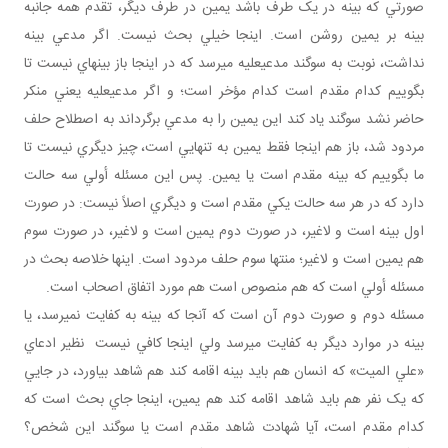
صورتي که بينه در يک طرف باشد يمين در طرف ديگر، تقدم همه جانبه
بينه بر يمين روشن است. اينجا خيلي بحث نيست. اگر مدعي بينه
نداشت، نوبت به سوگند مدعي عليه مي رسد که در اينجا باز بينه اي نيست تا
بگوييم کدام مقدم است کدام مؤخر است؛ و اگر مدعي عليه يعني منکر
حاضر نشد سوگند ياد کند اين يمين را به مدعي برگرداند به اصطلاح حلف
مردود شد، باز هم اينجا فقط يمين به تنهايي است، چيز ديگري نيست تا
ما بگوييم که بينه مقدم است يا يمين. پس اين مسئله أولي سه حالت
دارد که در هر سه حالت يکي مقدم است و ديگري اصلاً نيست: در صورت
اول بينه است و لاغير، در صورت دوم يمين است و لاغير، در صورت سوم
هم يمين است و لاغير؛ منتها سوم حلف مردود است. اينها خلاصه بحث در
مسئله أولي است که هم منصوص است هم مورد اتفاق اصحاب است.
مسئله دوم و صورت دوم آن است که آنجا که بينه به کفايت نمي رسد، يا
بينه در موارد ديگر به کفايت مي رسد ولي اينجا کافي نيست نظير ادعاي
«علي الميت» که انسان هم بايد بينه اقامه کند هم شاهد بياورد، در جايي
که يک نفر هم بايد شاهد اقامه کند هم يمين، اينجا جاي بحث است که
کدام مقدم است، آيا شهادت شاهد مقدم است يا سوگند اين شخص؟