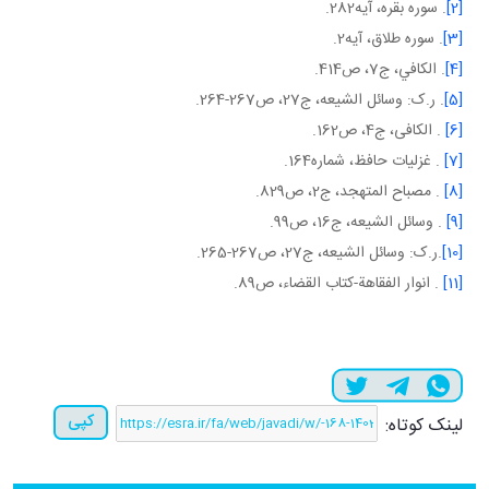
[2]
. سوره بقره، آيه282.
[3]
. سوره طلاق، آيه2.
[4]
. الكافي، ج‏7، ص414.
[5]
. ر.ک: وسائل الشيعه، ج27، ص267-264.
[6]
. الکافی، ج4، ص162.
[7]
. غزليات حافظ، شماره164.
[8]
. مصباح المتهجد، ج2، ص829.
[9]
. وسائل الشيعه، ج16، ص99.
[10]
.ر.ک: وسائل الشيعه، ج27، ص267-265.
[11]
. انوار الفقاهة-کتاب القضاء، ص89.
کپی
لینک کوتاه: