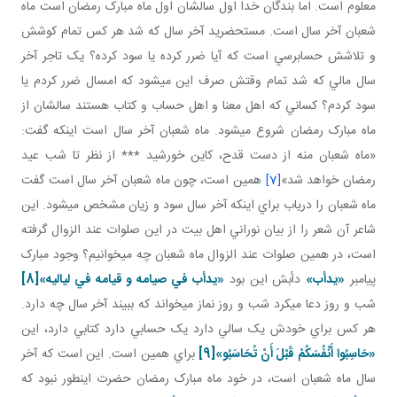
معلوم است. اما بندگان خدا اول سالشان اول ماه مبارک رمضان است ماه
شعبان آخر سال است. مستحضريد آخر سال که شد هر کس تمام کوشش
و تلاشش حسابرسي است که آيا ضرر کرده يا سود کرده؟ يک تاجر آخر
سال مالي که شد تمام وقتش صرف اين مي شود که امسال ضرر کردم يا
سود کردم؟ کساني که اهل معنا و اهل حساب و کتاب هستند سالشان از
ماه مبارک رمضان شروع مي شود. ماه شعبان آخر سال است اينکه گفت:
«ماه شعبان منه از دست قدح، کاين خورشيد *** از نظر تا شب عيد
رمضان خواهد شد»
[7]
همين است، چون ماه شعبان آخر سال است گفت
ماه شعبان را درياب براي اينکه آخر سال سود و زيان مشخص مي شود. اين
شاعر آن شعر را از بيان نوراني اهل بيت در اين صلوات عند الزوال گرفته
است، در همين صلوات عند الزوال ماه شعبان چه مي خوانيم؟ وجود مبارک
پيامبر
«يدأب»
دأبش اين بود
«يدأب في صيامه و قيامه في لياليه»
[8]
شب و روز دعا مي کرد شب و روز نماز مي خواند که ببيند آخر سال چه دارد.
هر کس براي خودش يک سالي دارد يک حسابي دارد کتابي دارد، اين
«
حَاسِبُوا أَنْفُسَكُمْ قَبْلَ أَنْ تُحَاسَبُو
»
[9]
براي همين است. اين است که آخر
سال ماه شعبان است، در خود ماه مبارک رمضان حضرت اين طور نبود که