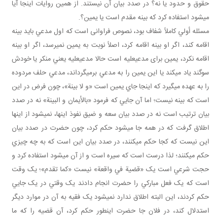
حقوق و حدود يا نه؟ در صدد بيان آن نيستند. از همين روايات اينجا آيا
مي شود استفاده کرد که بينه مقدم است يا يمين؟.
مسئله أولي کاملاً شفاف بود، نصوص فراوانی است که اول مدعي بايد بينه
اقامه کند، اگر او بينه اقامه کرد، اصلاً نوبت به يمين نمي رسد، اگر او بينه
اقامه نکرد، يمين برای مدعي عليه است حالا مدعي عليه يعني منکر يا خودش
سوگند ياد مي کند يا اين يمين را به مدعي برمي گرداند، مدعي حلف مردوده
را به عهده مي گيرد که اينجا جاي يمين است «و لا بينة»، چون فرض در اين
است که بينه نيست؛ اما آن جايي که فرمود «بالأيمان و البينة» نه در صدد
بيان ترتيب است نه در صدد بيان سعه و ضيق نفوذ اينها، نمي شود از اينها
اطلاق گرفت که در همه جا مي شود حکم کرد، چون حضرت در صدد بيان
اين نيست که کجا حکم مي کنند، در صدد بيان اين است که به چه چيزي
حکم مي کنند؛ لذا درست است که سيره است و از آن مي شود استفاده کرد و
حجت شرعي است يک «قضية في واقعة» نيست «کما تقدم»؛ يک وقت
است که يک فعل مبارکي را حضرت انجام دادند يک وقتي در يک جايي
حکم کردند، اين البته اطلاق ندارد نمي شود يک فقيه به آن در موارد ديگر
استدلال کند، در فلان جا حضرت اين طور حکم کرد، آن قضيه را که ما