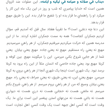
«يدأب في صلاته و صيامه في لياليه و أيامه».
اين صلوات عند الزوال
همين است که خدايا پيامبري که شب و روز در اين يک ماه اين کار را
مي کرد او را راهنماي ما قرار بده او را شفيع ما قرار بده. اين را طريق مهيع
قرار بدهد.
اين دعا چه دعايي است؟! ما تقريباً هفتاد سال قبل که آمديم قم، سؤال
کرديم جمکران کجاست؟ همه به سمت جمکران اشاره کردند. ما از اين
مدرسه همين که حرکت مي کرديم مي رفتيم جمکران، از هر راهي مي رسيديم.
مهيع نه يعني راه مستقيم. مهيع نه يعني جاده. مهيع يعني بيابان. يعني
شما از هر جايي شروع بکني مي رسي. اين را مي گويند مهيع. بين کوفه و
کربلا مهيع بود يعني جاده خاصي که انسان مثلاً از اين راه برود به کربلا
برسد نبود. يک شهري است اينجا يک شهري آنجا از هر راهي بروي به کربلا
مي رسي. مهيع يعني اين، نه يعني طريق، نه يعني صراط، نه يعني راه. مهيع
يعني بيابان وسيع که من از هر راهي بروم مي رسم. از هر راهي شروع بکنم
مي رسم. نه مانعي هست نه حجابي هست نه دري هست نه ديواري
هست نه باغي هست نه مزرعه اي استن پيغمبر اين است براي ما. يک
وقت است که کسي اهل جبهه است يک وقت کسي اهل تجارت است