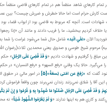
 تمام کارهاي شاهد منظماً هم در تمام کارهاي قاضي منظماً ح
ست کارش حرام است اما حالا خطرش و ضررش چيست؟ بين عمد و غ
 27 صفحه 326 باب ده از ابواب شهادات است. آنچه که مربوط به قاضي بود از ابو
 يا خلاف کرديم ببخشيد، ما را فريب دادند و مانند آن «إذا رجع
خورديد! الآن
«عَلَي الْيَد»
شامل حال شما مي‌شود غرامت را شما بدهک
 عليه) مرحوم شيخ طوسي و صدوق يعني محمدين ثلاث(رضوان الله 
ين مبلغ را گرفتيم و شهادت داديم «
وَ قَدْ قُضِيَ عَلَى الرَّجُلِ
» حکم 
ا مي‌گيرد. حالا يک وقتي «رفع السهو» و «رفع النسيان» در ح
‌شود گفت که
«رُفِعَ عن امّتی تِسعَةٌ»
[5]
در امور مالي در حقوق ا
 آقا را شلاق نمي‌زنند زندان نمي‌برند چون واقعاً فراموش کرده ب
هِمْ
وَ قَدْ قُضِيَ عَلَى الرَّجُلِ
ضُمِّنُوا مَا شَهِدُوا بِهِ وَ غُرِّمُوا
وَ إِنْ لَمْ يَك
نند و کاري هم به اينها ندارند «
وَ لَمْ يُغَرَّمُوا الشُّهُودُ شَيْئاً
» نه محک