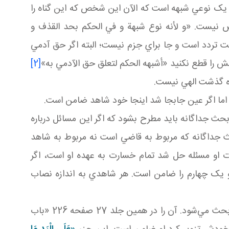
 يک نوعي شبهه است که الآن اين شخص که اين گناه را
 نيست. «و لأنه نوع شبهة و في الحكم بحد القذف و
 تردد است و جا براي جزم نيست؛ البته اگر حق آدمي
ش را قطع نکنيد «أشبهه الحكم لتعلق حق الآدمي به»
[2]
زه گذشت الهي نيست.
ما اگر عين جابجا شد اينجا خود شاهد ضامن است.
 جداگانه بايد مطرح بشود که اگر اين مسائل درباره
حث جداگانه که مربوط به قاضي است نه مربوط به شاهد
 او مسئله حل شد تمام خسارت به عهده او است، اگر
او يک چهارم را ضامن است. هر شاهدي به اندازه نصاب
اگر درباره قضاي قاضي اين مشکلات پيش آمد بابش جداست فصلش جداست فروعات متفرع آن هم جداست. جداگانه بحث مي‌شود. آن را در همين جلد 27 صفحه 226 «باب