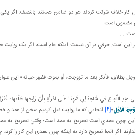
 کار خلاف شرکت کردند هر دو ضامن هستند بالنصف. اگر يکي آگا
ن مضمون است.
ت. ...
 اين است. حرفي در آن نيست. اينکه عام است، اگر يک روايت خ
جل بطلاق، فأنكر بعد ما تزوجت، أو بموت فظهر حياته» اين عنوا
 شَاهِدَيْنِ شَهِدَا عَلَى امْرَأَةٍ بِأَنَّ زَوْجَهَا طَلَّقَهَا- فَتَزَوَّجَتْ ثُم
جِهَا الْأَوَّلِ
»
[6]
آنجايي که ما روايت نقل کرديم سخن از عمد و خط
اين چون عمدي است تصريح به عمد است؛ وقتي تصريح به 
د. اگر آنجا تصريح دارد به اينکه چون عمدي اين کار را کرد، 