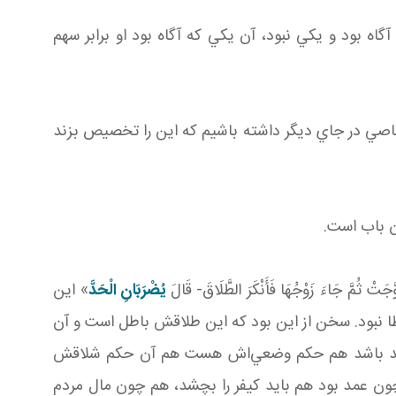
ه بود و يکي نبود، آن يکي که آگاه بود او برابر سهم
اصي در جاي ديگر داشته باشيم که اين را تخصيص بزند
ن باب است.
َّ جَاءَ زَوْجُهَا فَأَنْكَرَ الطَّلَاقَ- قَالَ
يُضْرَبَانِ الْحَدَّ
» اين
ا نبود. سخن از اين بود که اين طلاقش باطل است و آن
عمد باشد هم حکم وضعي‌اش هست هم آن حکم شلاقش
چون عمد بود هم بايد کيفر را بچشد، هم چون مال مردم