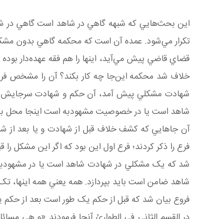
اين بحث‌هايي که شبهه گاهي در شاهد است گاهي در شهادت 
تکرار مي‌شود. عمده آن است که محکمه گاهي بدون مشک
قضاي قاضي پيش مي‌آيد، اينها را هم فقه عهده‌دار بود
خلاف شد محکمه اين‌جا چه کار بکند؟ آن را مشخص فرمود
شهادت مشکلي پيش آمد، آن حکم و شهادت سرجايش مح
شاهد است يا در خصوصيت مشهودبه است اينجا محل 
آن جاهايي که کشف خلاف قبل از شهادت و يا بعد از شه
فرع را ذکر کردند؛ فرع اول اين بود که اگر اين مشکل را
شد که يک مشکلي در شهادت شاهد است يا در مشهودبه اس
شاهد ضامن است بايد بپردازد. همه يعني همه اينها، تک‌
فروع بيان شد که قبل از حکم يک طور است بعد از حکم يک
در القسم الثاني في الطوارئ آنجا فرمودند «و هي مسائل