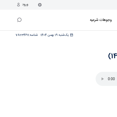
ورود
وجوهات شرعیه
یک‌شنبه 19 بهمن 1404
شناسه:
7823467