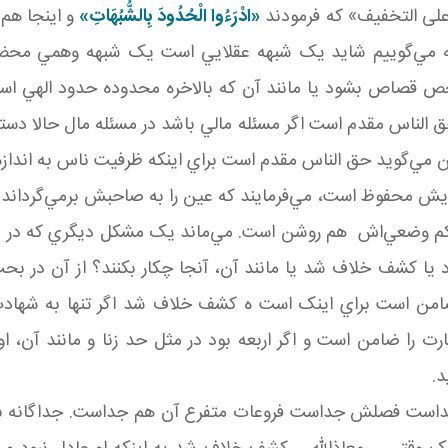
 على التخفيف» که فرمودند
«ادْرَءُوا الْحُدُودَ بِالشُّبُهَاتِ»
و اينجا هم
ين که مي‌گوييم شايد يک شبهه عقلايي است يک شبهه وهمي محض
ص قصاص بشود يا مانند آن که بالاخره محدوده حدود الهي است
 الناس مقدم است اگر مسئله مالي باشد در مسئله مال حالا دست
ين مي‌گويد حق الناس مقدم است براي اينکه ظرفيت ناس به اندا
 محفوظ است، مي‌فرمايند که عين را به صاحبش برمي‌گرداند ا
کم وضعي‌اش هم روشن است. مي‌ماند يک مشکل ديگري که در بحث
يا کشف خلاف شد يا مانند آن، آنجا چکار بکنند؟ از آن در ب
ضامن است براي اينک است ه کشف خلاف شد اگر تنها به شهادت
 را ضامن است و اگر اربعه بود در مثل حد زنا و مانند آن، 
د.