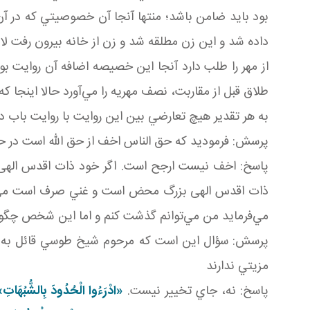
بود بايد ضامن باشد؛ منتها آنجا آن خصوصيتي که در آن
داده شد و اين زن مطلقه شد و زن از خانه بيرون رفت لابد
از مهر را طلب دارد آنجا اين خصيصه اضافه آن روايت بو
طلاق قبل از مقاربت، نصف مهريه را مي‌آورد حالا اينجا ک
به هر تقدير هيچ تعارضي بين اين روايت با روايت باب 
پرسش: فرموديد که حق الناس اخف از حق الله است در حا
پاسخ: اخف نيست ارجح است. اگر خود ذات اقدس الهی بف
ذات اقدس الهی بزرگ محض است و غني صرف است مي‌تو
مي‌فرمايد من مي‌توانم گذشت کنم و اما اين شخص چگو
پرسش: سؤال اين است که مرحوم شيخ طوسي قائل به عدم
مزيتي ندارند
پاسخ: نه، جاي تخيير نيست.
«ادْرَءُوا الْحُدُودَ بِالشُّبُهَات