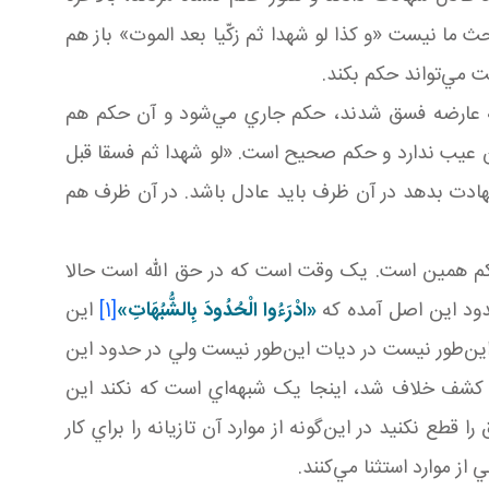
ما نيست «و کذا لو شهدا ثم زکّيا بعد الموت» باز هم
مي‌تواند حکم بکند.
لا به عارضه فسق شدند، حکم جاري مي‌شود و آن حکم هم
ن عيب ندارد و حکم صحيح است. «لو شهدا ثم فسقا قبل
 شهادت بدهد در آن ظرف بايد عادل باشد. در آن ظرف هم
حکم همين است. يک وقت است که در حق الله است حالا
حدود اين اصل آمده که
«ادْرَءُوا الْحُدُودَ بِالشُّبُهَاتِ»
[1]
اين
ين‌طور نيست در ديات اين‌طور نيست ولي در حدود اين
م کشف خلاف شد، اينجا يک شبهه‌اي است که نکند اين
طع نکنيد در اين‌گونه از موارد آن تازيانه را براي کار
از موارد استثنا مي‌کنند.