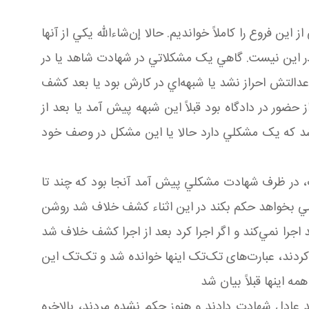
فروع را کاملاً خوانديم. حالا إن‌شاءالله يکي از آنها
ر اين نيست. گاهي يک مشکلاتي در شهادت شاهد يا در
دالتش احراز نشد يا شبهه‌اي در کارش بود يا بعد کشف
ور در دادگاه بود قبلاً اين شبهه پيش آمد يا بعد از
که يک مشکلي دارد حالا يا اين مشکل در وصف خود
ت، در ظرف شهادت مشکلي پيش آمد آنجا بود که چند تا
 قاضي بخواهد حکم بکند در اين اثناء کشف خلاف شد روشن
ا نمي‌کند و اگر اجرا کرد بعد از اجرا کشف خلاف شد
کردند، عبارت‌های تک‌تک اينها خوانده شد و تک‌تک اين
 اينها قبلاً بيان شد
هد عادل شهادت دادند و هنوز حکم نشده مردند، بالاخره