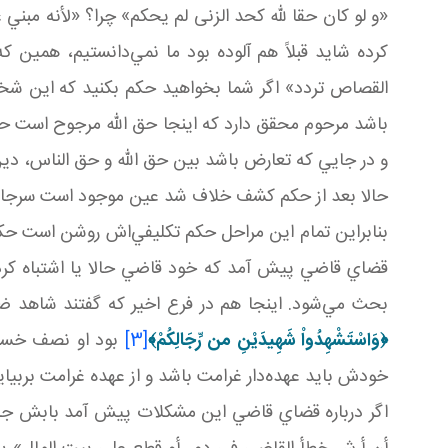
«و لو كان حقا لله كحد الزنى لم يحكم» چرا؟ «لأنه مبني
کرده شايد قبلاً هم آلوده بود ما نمي‌دانستيم، هم
القصاص تردد» اگر شما بخواهيد حکم بکنيد که اين شخ
باشد مرحوم محقق دارد که اينجا حق الله مرجوح است حق
و در جايي که تعارض باشد بين حق الله و حق الناس، د
حالا بعد از حکم کشف خلاف شد عين موجود است سرجايش
بنابراين تمام اين مراحل حکم تکليفي‌اش روشن است ح
قضاي قاضي پيش آمد که خود قاضي حالا يا اشتباه کرد 
بحث مي‌شود. اينجا هم در فرع اخير که گفتند شاهد 
﴿وَاسْتَشْهِدُواْ شَهِيدَيْنِ من رِّجَالِكُمْ﴾
[3]
بود او نصف خسارت
خودش بايد عهده‌دار غرامت باشد و از عهده غرامت بربياي