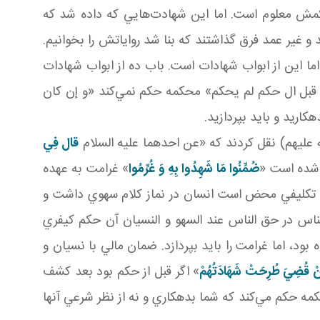
کمش معلوم است. اما اين شهادت‌هايي که داده شد که
ير عمد فرق گذاشتند که بنا شد رواياتش را بخوانيم.
اب قضاء بود اما اين از ابواب شهادات است. باب ده از ابواب شهادات
وا قبل ال حکم لم يحکم» محکمه حکم نمي‌کند «و إن کان
اريد و بايد بپردازيد.
عليهم) نقل کردند که «عن احدهما عليه السلام
قال فِي
شده است «
ضُمِّنُوا مَا شَهِدُوا بِهِ وَ غُرِّمُوا
» غرامت به عهده
کم تکليفي محض است انسان در نماز کلام سهوي داشت و
لناس در حق الناس عند السهو و النسيان آن حکم کيفري
ود، اما غرامت را بايد بپردازد. ضمان مالي با نسيان و
ُنْ قُضِيَ طُرِحَتْ شَهَادَتُهُمْ
» اگر قبل از حکم بود بعد کشف
مه حکم مي‌کند که شما بدهکاري و نه از نظر شرعي آنها