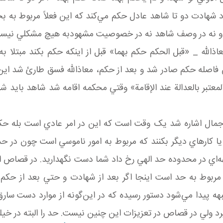
هادت دو تا شاهد عادل حکم مي‌کند که اين فعلاً مربوط به بحث 
او نه در وصف شاهد نه در خصوصيت مشهودبه هيچ مشکلي نيست 
معاذالله _ «قبل الحكم حكم بهما» قبل از اينکه حکم بکند مبت
 فاصله حکم صادر شد و بعد از حکم، معاذالله فسق طارئ شد اي
لمعتبر بالعدالة عند الإقامة» وقتي محکمه اقامه شد شاهد بايد
 اجمال اشاره شد يک وقت است که اين در امر عادي است بله 
د يا کارهاي ديگر بکنند که مربوط به امور ناموسي است چون در 
ه‌اي در محدوده حد الهي رخ داد شما دست نگهداريد. در قصاص ا
 مربوط به حد است اينجا اگر بعد از شهادت و حتي بعد از حک
پيدا مي‌شود دستور رسيده که در اين‌گونه از موارد دست سارق را ق
رد ولي در قصاص در تعزيزات اين چنين نيست. حد را البته در خيلي 