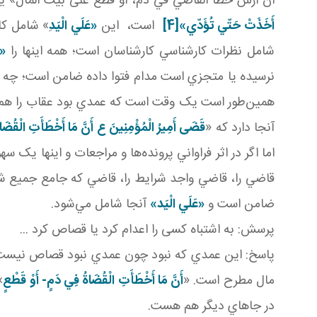
أن أرش خطأ القاضي في دم، أو قطع على بيت المال» ي
أَخَذَتْ حَتّي تُؤَدّي»
[4]
است، اين
«عَلَي الْيَد
ِ» شامل ک
شامل نظرات کارشناسي کارشناسان است؛ همه اينها را
«ع
نرسيده يا متجزي است مدام فتوا داده ضامن است؛ چه
آنجا دارد که «
قَضَى أَمِيرُ الْمُؤْمِنِينَ ع أَنَّ مَا أَخْطَأَتِ الْقُضَا
اما اگر در اثر فراواني پرونده‌ها و مراجعات و اينها ي
قاضي را، قاضي واجد شرايط را، قاضي که جامع جميع شر
ضامن است و
«عَلَي الْيَد»
آنجا شامل مي‌شود.
پرسش: به اشتباه کسی را اعدام کرد يا قصاص کرد ...
پاسخ: اين عمدي که نبود چون عمدي نبود قصاص نيست. 
مال مطرح است. «
أَنَّ مَا أَخْطَأَتِ الْقُضَاةُ فِي دَمٍ- أَوْ قَطْعٍ
»
در جاهاي ديگر هم هست.