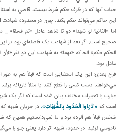
حيات آنها که در ظرف حکم شرط نيست، قاضي به استناد ش
اين حاکم مي‌تواند حکم بکند، چون در محدوده شهادت 
اما «الثانية لو شهدا» دو تا شاهد عادل «ثم فسقا» _ 
صحيح است. اگر بعد از شهادت يک فاصله‌اي بود در اين
الحكم حكم» الحاکم «بهما» به شهادت اين دو نفر «لأن ا
عادل بود.
فرع بعدي: اين يک استثنايي است که قبلاً هم به طور
مي‌خواهند دست کسي را قطع کنند يا مثلاً تازيانه بزنن
عبارت با تعبيرات مختلف بيان شده است که اگر يک شبه
است که
«ادْرَءُوا الْحُدُودَ بِالشُّبُهَاتِ».
در جريان شبهه که
شخص قبلاً هم آلوده بود و ما نمي‌دانستيم همين که شبهه 
ناموسي نزنيد. در حدود، شبهه اثر دارد يعني جلو را مي‌گي