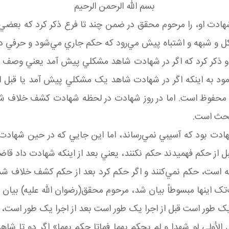
بسم الله الرحمن الرحيم
او، را مرحوم محقق در ضمن چند تا فرع ذکر کرد که بعضي از اين 
ل و شبهه و اشتباه پيش مي‌رود که حکم جاري مي‌شود و حرفي د
ه و ذکر کرد که اگر در شهادت شاهد مشکلي پيش آمد يعني وصف ع
 به اينکه اگر در شهادت شاهد يک مشکلي پيش آمد يا قبل از حض
فوظ است. اما در روز شهادت در لحظه شهادت کشف خلاف شد 
بحث است.
ادت بود که آسيبي نمي‌رساند، اما اين جايي که در حين شهاد
 قبل از حکم فهميدند حکم نکنند، يعني بعد از اينکه شهادت داد
ت، حکم نمي‌کنند و اگر حکم کرد بعد از حکم کشف خلاف شد اجر
تک اينها مبسوطاً بيان شد، مرحوم محقق(رضوان الله عليه) بيان 
 طور است قبل از اجرا يک طور است بعد از اجرا يک طور است، همه
 الأولي لو شهدا و لم يحکم بهما فماتا حکم بهما» اگر دو تا شا