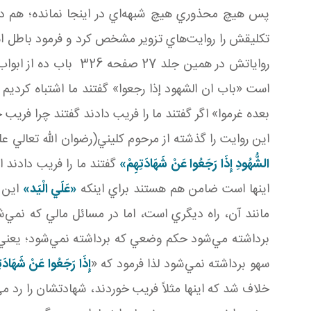
پس هيچ محذوري هيچ شبهه‌اي در اينجا نمانده؛ هم در
تکليقش را روايت‌هاي تزوير مشخص کرد و فرمود باطل ا
رواياتش در همين جلد
است «باب ان الشهود إذا رجعوا» گفتند ما اشتباه کرديم
بعده غرموا» اگر گفتند ما را فريب دادند گفتند چرا فريب 
اين روايت را گذشته از مرحوم کليني(رضوان الله تعالي
الشُّهُودِ إِذَا رَجَعُوا عَنْ شَهَادَتِهِمْ»
گفتند ما را فريب دادند ا
اينها است ضامن هم هستند براي اينکه
«عَلَي الْيَد»
اين ر
مانند آن، راه ديگري است، اما در مسائل مالي که نمي
برداشته مي‌شود حکم وضعي که برداشته نمي‌شود؛ يعني اين
سهو برداشته نمي‌شود لذا فرمود که «
إِذَا رَجَعُوا عَنْ شَهَادَتِ
خلاف شد که اينها مثلاً فريب خوردند، شهادتشان را رد مي‌ک