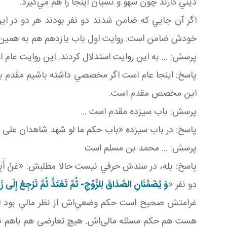
ديني دارند چون سهو و نسيان اينجا را هم مي‌گيرد.
اگر آن جايي که ضامن شدند دو نفر بودند هر دو در اين
خودش ضامن است. روايت اول باب يازدهم هم به همي
پرسش: ... به اين روايت استدلال کردند. اين روايت عام اس
پاسخ: اينجا عام است اگر مخصصي داشته باشيم مقدم بر
اين مخصص مقدم است.
پرسش: باب سيزده مقدم است ...
پاسخ: در باب سيزده «باب حكم ما لو شهد شاهدان على ر
پرسش: ... محمد بن مسلم است
پاسخ: بله، در سندش حرفي نيست حالا مطلبش: «عَنْ أَبِي عَبْدِ اللَّهِ ع فِي
دو نفر «
وَ يُضَمَّنَانِ الصَّدَاقَ لِلزَّوْجِ- ثُمَّ تَعْتَدُّ ثُمَّ تَرْجِعُ إِلَى زَوْ
غرامتش صحيح است حکم وضعي‌اش از نظر مالي بود 
هست هم حکم مسئله مالي‌اش. هيچ تعارضي هم باهم ندارن