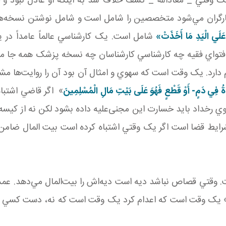
ک وقتي _ معاذالله _ کشف خلاف شد به اينکه او عادل نبود و
ارگران مي‌شود متخصصين را شامل است و شامل نوشتن نسخه‌ها
َلَي الْيَدِ مَا أَخَذَتْ»
شامل است. يک کارشناسي عالماً عامداً در
 فتواي فقيه چه کارشناسي کارشناسان چه نسخه پزشک همه جا 
ةُ فِي دَمٍ- أَوْ قَطْعٍ فَهُوَ عَلَى بَيْتِ مَالِ الْمُسْلِمِينَ
» اگر قاضي اشتبا
ک سهوي رخداد بايد خسارت اين مجنی‌عليه داده بشود لکن نه از کيس
ايط قضا است اگر يک وقتي اشتباه کرده است بيت المال ضامن 
وقتي قصاص نباشد ديه است ديه‌اش را بيت‌المال مي‌دهد. عم
 يک وقت است که اعدام کرد يک وقت است که نه، دست کسي را