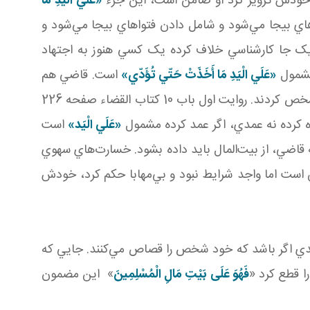
 خودش تزوير کرد او ضامن است، اين جزء
«عَلَي الْيَدِ مَا
ي بيجا مي‌شود و شامل دادن فتواهاي بيجا مي‌شود و
 يک جا کارشناسي خلاف کرده يک کسي هنوز به اجتهاد
مشمول
«عَلَي الْيَدِ مَا أَخَذَتْ حَتّي تُؤَدّي»
است. قاضي هم
همين‌طور است يک وقت است که عمدي بود عقاب را هم دارد. يک وقت است که سهوي و امثال آن بود آن را روايت‌ها مشخص کردند. روايت اول باب 10 کتاب القضاء صفحه 226
ه کرده نه عمدي، اگر عمد کرده مشمول
«عَلَي الْيَد»
است
ه قاضي، از بيت‌المال بايد داده بشود. خسارت‌هاي سهوي
است اما واجد شرايط نبود و بي‌مهابا حکم کرد، خودش
دي اگر باشد که خود شخص را قصاص مي‌کنند. جايي که
 قطع کرد «
فَهُوَ عَلَى بَيْتِ مَالِ الْمُسْلِمِينَ
» اين مضمون