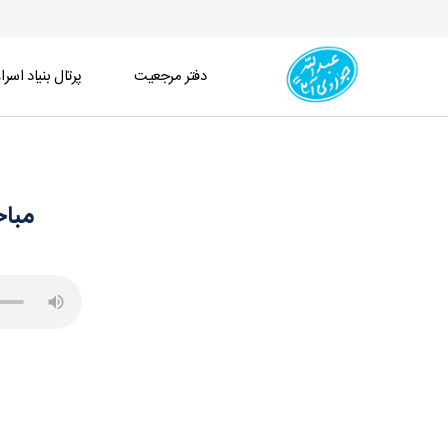
دفتر مرجعیت
پرتال بنیاد اسرا
مباحث فقه ـ قضا و شهادت ـ جلسه 266(1404/11/19) - دفتر
مباحث