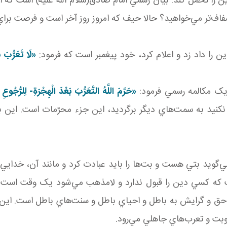
ن را تحمل کند. بيان رسمي امام صادق(سلام الله عليه) است که 
‌تر مي‌خواهيد؟ حالا حيف که امروز روز آخر است و فرصت براي نقل
«
لَا تَعَرُّبَ ب
 يک مکالمه رسمي‌ فرمود:
«
حَرَّمَ اللَّهُ التَّعَرُّبَ بَعْدَ الْهِجْرَةِ- لِلرُّجُو
نکنيد به سمت‌هاي ديگر برگرديد، اين جزء محرّمات است. اين بي
‌گويد بتي هست و بت‌ها را بايد عبادت کرد و مانند آن، خدايي
که کسي دين را قبول ندارد و لامذهب مي‌شود يک وقت است که 
 حق و گرايش به باطل و احياي باطل و سنت‌هاي باطل است. اين 
وبت و تعرب‌هاي جاهلي مي‌رود.