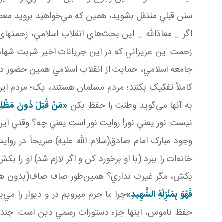
سنن قبلي منتقل بشويد، همين که مي‌خواهيد برويد معص
اگر _ معاذالله _ اين بحث‌هاي انقلاب اسلامي، زحمتهای 
زحمت اين عزيزاني که در اين جريانات اخير شربت شهادت
جامعه اسلامي، حمايت از انقلاب اسلامي همين حضور در ر
کاملاً تفکيک بکنند؛ مردم مسلمان‌ هستند، يک؛ مردم اير
به آنها مي‌گويد وطنت را حفظ بکن
«
مَنْ قُتِلَ دُونَ مَظْلِمَ
نيست. نور يعني نور! روايت نور است يعني چه؟ وقتي اين
وجود مبارک امام صادق(سلام الله عليه) صريحاً در روايت
خانه‌ات را ببرد (با او برخورد کن و اگر لازم شد) او را 
بکش، مگر غيرت نداري؟ همين‌طور صاف صاف(بدون هي
فَهُوَ بِمَنْزِلَةِ الشَّهِيدِ
»
چرا ما حرم می­رويم در و ديوار را م
حفظ ناموس، اينها جزء دستورات رسمي دين است. چندين 