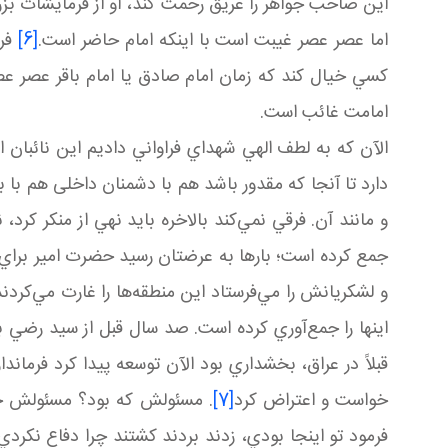
اين صاحب جواهر را غريق رحمت کند، او از فرمايشات بزر
اما عصر عصر غيبت است با اينکه امام حاضر است.
[6]
فرم
کسي خيال کند که زمان امام صادق يا امام باقر عصر عصر
امامت غائب است.
الآن که به لطف الهي شهداي فراواني داديم اين نائبان 
دارد تا آنجا که مقدور باشد هم با دشمنان داخلی هم با ب
و مانند آن. فرقي نمي‌کند بالاخره بايد نهي از منکر کرد
جمع کرده است؛ بارها به عرضتان رسيد حضرت امير براي 
و لشکريانش را مي‌فرستاد اين منطقه‌ها را غارت مي‌کردن
اينها را جمع‌آوري کرده است. صد سال قبل از سيد رضي بو
قبلاً در عراق، بخشداري بود الآن توسعه پيدا کرد فرما
خواست و اعتراض کرد
[7]
. مسئولش که بود؟ مسئولش جن
فرمود تو اينجا بودي، زدند بردند کشتند چرا دفاع نکر