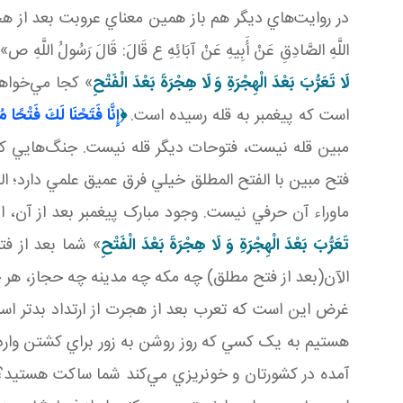
در روايت‌هاي ديگر هم باز همين معناي عروبت بعد از هجر
اللَّهِ الصَّادِقِ عَنْ أَبِيهِ عَنْ آبَائِهِ ع قَالَ: قَالَ
لَا تَعَرُّبَ بَعْدَ الْهِجْرَةِ وَ لَا هِجْرَةَ بَعْدَ الْفَتْحِ
» کجا مي‌خواهي
است که پيغمبر به قله رسيده است.
﴿
إِنَّا فَتَحْنَا لَكَ فَتْحًا مُب
مبين قله نيست، فتوحات ديگر قله نيست. جنگ‌هايي که 
فتح مبين با الفتح المطلق خيلي فرق عميق علمي دارد؛ الف
ماوراء آن حرفي نيست. وجود مبارک پيغمبر بعد از آن، اين فرما
تَعَرُّبَ بَعْدَ الْهِجْرَةِ وَ لَا هِجْرَةَ بَعْدَ الْفَتْحِ
» شما بعد از فت
الآن(بعد از فتح مطلق) چه مکه چه مدينه چه حجاز، هر
غرض اين است که تعرب بعد از هجرت از ارتداد بدتر اس
هستيم به يک کسي که روز روشن به زور براي کشتن وارد خ
آمده در کشورتان و خونريزي مي‌کند شما ساکت هستيد