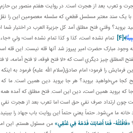
ت و تعرب بعد از هجرت است. در روايت هفتم منصور بن حازم از وج
 رَسُولُ اللَّهِ ص» با يک سند معتبر مسلسل قطعي که سلسله معصومين اين 
د برويد؟ وقتي فتح مطلق آمد کل جزيرة العرب در اختيار شما 
ِينًا
﴾
[4]
تمام نشده است، کذا و کذا تمام نشده است؛ ولي «جاء 
وجود مبارک حضرت امير پيروز شد آنها قله نيست. اين قله است
تح المطلق چيز ديگري است که «لا فتح فوقه، لا فتح أمامه، لا فت
يش را فرمود؛ امام صادق(سلام الله عليه) فرمود به اينکه «عَنْ أَبِيه
ح کجا مي‌خواهيد برويد؟ هر جا برويد دين همين است. ما که از 
 جا که برويد همين است، دين اين است. فتح مطلق که آمده همه 
ت چون ارتداد صرف نفي حق است اما تعرب بعد از هجرت نفي حق و
انه ما مي‌شود. حتماً يعني حتماً اين روايت باب جهاد را ببيني
؟
«
فَاقْتُلْهُ- فَمَا أَصَابَكَ فَدَمُهُ فِي عُنُقِي
»
من مسئول هستم. اين اما