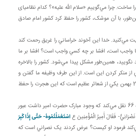
 ساخت. چرا مي‌گوييم «سلام الله عليه»؟ کدام نظامي­ای
اين‌طور، با آن موشک، کشور را حفظ کرد کشور امام صادق
مي‌کنيد هم هدايت مي‌کنيد. خدا اين آخوند خراساني را غريق رحمت کند
شا واجب است، افشا بر چه کسي واجب است؟ افشا بر ما
نگوييد، همين‌طور مشکل پيدا مي‌شود. کشور را بالاخره
ي از منکر کردن اين است. از اين طرف وظيفه ما گفتن و
هدايت کردن و راهنمايي کردن است از آن طرف وظيفه ديگران هم عمل کردن است؛ ولي علي أي حال مسئله راهپيمايي 22 بهمن يکي از شعائر عظيم است که اين هجرت را حفظ
در يک بخش ديگري وجود مبارک حضرت امير نشانه حکومت اسلامي را شرح مي‌دهد در همين کتاب شريف جهاد صفحه 66 نقل مي‌کند که وجود مبارک حضرت امير داشت عبور
َ نَصْرَانِيٌّ- فَقَالَ أَمِيرُ الْمُؤْمِنِينَ ع
اسْتَعْمَلْتُمُوهُ- حَتَّى إِذَا كَبِرَ
ي‌کند فرمود او کيست؟ عرض کردند يک نصراني است که