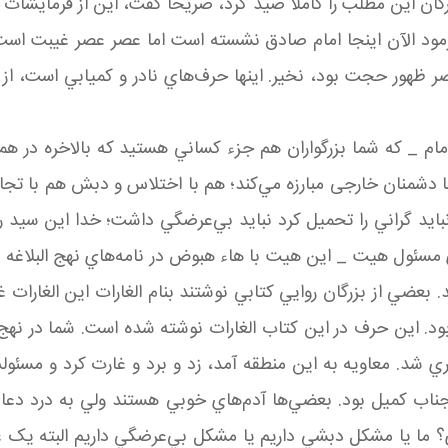
گان اين مطلب را کاملاً صيد کرد، صريحاً گفت، اين از فرمايشات
ود الآن اينجا امام صادق نشسته است اما عصر عصر غيبت است،
 ظهور حجت بود، نخير. اينها حرف‌هاي نادر و کميابي است، از 
امام _ که شما بزرگواران هم جزء کساني هستيد که بالاخره در 
ا دشمنان خارجی مبارزه مي‌کند؛ هم با اختلاس و دبش هم با تجاوز
، نبايد گراني را تحميل کرد نبايد بي‌عرضگي داشت؛ خدا اين سيد 
مسئول هيت _ اين هيت با هاء هبوض در نامه‌هاي نهج البلاغه ا
د. بعضي از بزرگان روايي کتابي نوشتند بنام الغارات اين الغارات
د. اين حرف در اين کتاب الغارات نوشته شده است. شما در نهج ال
نداري شد. معاويه به اين منطقه آمد، زد و برد و غارت کرد و مس
اب کميل بود. بعضي‌ها آدم‌هاي خوبي‌ هستند ولي به درد دعا
دي؟ ما يا مشکل دبشي داريم يا مشکل بي‌عرضگي داريم البته يک