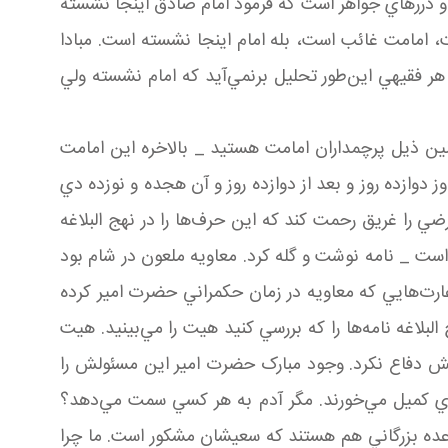
 و دررهاي جواهر است که فرمود امام صادق اينجا نشسته
 امامت غائب است، بله امام اينجا نشسته است. مبادا
هر فقيهي اين‌طور تحليل برنمي‌آيد که امام نشسته ولي
همين ذيل پرچمداران امامت هستيد _ بالاخره اين امامت
 دوازده روز و بعد از دوازده روز و آن هجده و نوزده دي
رضي را غريق رحمت کند که اين حرف‌ها را در نهج البلاغه
ست _ نامه نوشت و گله کرد. معاويه ملعون در شام بود
 غارت‌هايي که معاويه در زمان حکمراني حضرت امير کرده
بلاغه نامه‌ها را که بررسي کنيد هيت را مي‌بينيد. هيت
ئولش دفاع نکرد. وجود مبارک حضرت امير اين مسئولش را
ي کميل مي‌خورند. مگر آدم به هر کسي سمت مي‌دهد؟
 عده بزرگاني هم هستند که سعيشان مشکور است. ما چرا