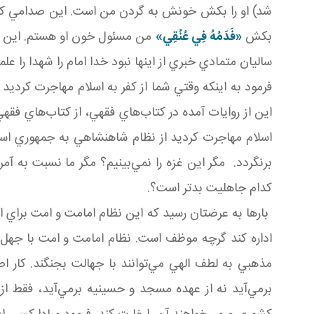
شد) او را بکش خونش به گردن من است. اين صدامي که به خا
بکش
«
فَدَمُهُ فِي عُنُقِي
»
من مسئول خون او هستم. اين حرف‌
ساليان متمادي خبري از اينها نبود خدا امام را شهدا را علما
فرمود به اينکه وقتي شما از کفر به اسلام مهاجرت کرديد
اين از روايات آمده در کتاب‌هاي فقهي، از کتاب‌هاي فقهي 
اسلام مهاجرت کرديد از نظام شاهنشاهي به جمهوري اسل
برنگردد. مگر اين غزه را نمي‌بينيم؟ مگر ما نسبت به آمري
کدام جاهليت بدتر است؟.
بارها به عرضتان رسيد که اين نظام امامت و امت براي ا
اداره کند گرچه موظف است. نظام امامت و امت با جهل
مذهبي به لطف الهي مي‌توانند با جهالت بجنگند. کار 
برمي‌آيد نه از عهده مسجد و حسينيه برمي‌آيد، فقط ا