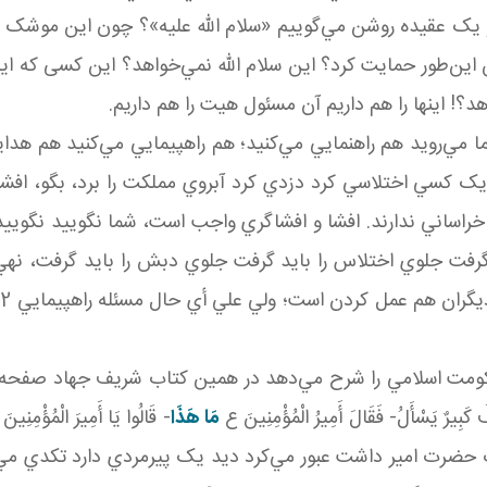
و يک عقيده روشن مي‌گوييم «سلام الله عليه»؟ چون اين موشک را
ين اين‌طور حمايت کرد؟ اين سلام الله نمي‌خواهد؟ اين کسی که 
د؟! اينها را هم داريم آن مسئول هيت را هم داريم.
 راهپيمايي روز 22 بهمن را هم شما مي‌رويد هم راهنمايي مي‌کنيد؛ هم راهپيمايي 
ي يک کسي اختلاسي کرد دزدي کرد آبروي مملکت را برد، بگو، اف
اساني ندارند. افشا و افشاگري واجب است، شما نگوييد نگوييد 
ايد گرفت جلوي اختلاس را بايد گرفت جلوي دبش را بايد گرفت، نه
 كَبِيرٌ يَسْأَلُ- فَقَالَ أَمِيرُ الْمُؤْمِنِينَ ع
مَا هَذَا
- قَالُوا يَا أَمِيرَ الْمُؤْمِنِين
 حضرت امير داشت عبور مي‌کرد ديد يک پيرمردي دارد تکدي م