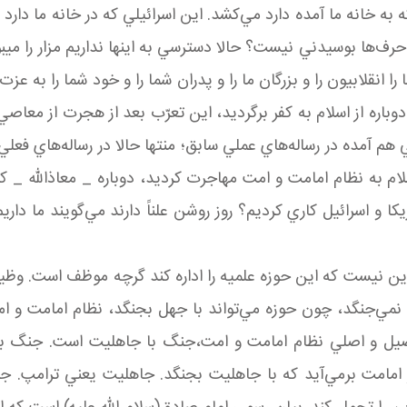
نه ما آمده دارد مي‌کشد. اين اسرائيلي که در خانه ما دارد ما را
ها بوسيدني نيست؟ حالا دسترسي به اينها نداريم مزار را می­بوس
 را انقلابيون را و بزرگان ما را و پدران شما را و خود شما را به عز
 دوباره از اسلام به کفر برگرديد، اين تعرّب بعد از هجرت از معا
هم آمده در رساله‌هاي عملي سابق؛ منتها حالا در رساله‌هاي فعلي 
ام به نظام امامت و امت مهاجرت کرديد، دوباره _ معاذالله _
کا و اسرائيل کاري کرديم؟ روز روشن علناً دارند مي‌گويند ما دار
ين نيست که اين حوزه علميه را اداره کند گرچه موظف است. وظي
 نمي‌جنگد، چون حوزه مي‌تواند با جهل بجنگد، نظام امامت و 
اصيل و اصلي نظام امامت و امت،جنگ با جاهليت است. جنگ با ج
ز امامت برمي‌آيد که با جاهليت بجنگد. جاهليت يعني ترامپ. ج