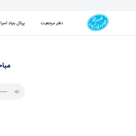
دفتر مرجعیت
پرتال بنیاد اسرا
مباحث فقه ـ قضا و شهادت ـ جلسه 268(1404/11/21) - دفتر
مباحث