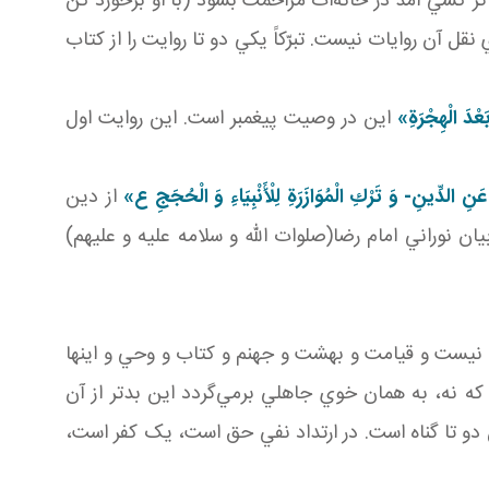
اگر کسي آمد در خانه‌ات مزاحمت بشود (با او برخورد کن
 آن روايات نيست. تبرّکاً يکي دو تا روايت را از کتاب
َعْدَ الْهِجْرَةِ
»
اين در وصيت پيغمبر است. اين روايت اول
عِ عَنِ الدِّينِ- وَ تَرْكِ الْمُوَازَرَةِ لِلْأَنْبِيَاءِ وَ الْحُجَجِ ع»
از دين
ان نوراني امام رضا(صلوات الله و سلامه عليه و عليهم)
 نيست و قيامت و بهشت و جهنم و کتاب و وحي و اينها
نه، به همان خوي جاهلي برمي‌گردد اين بدتر از آن
دو تا گناه است. در ارتداد نفي حق است، يک کفر است،