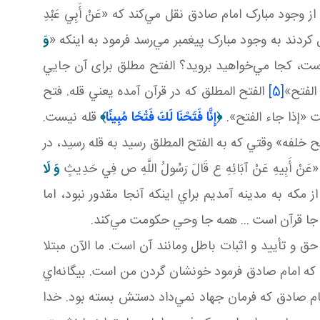
ود مبارک امام صادق نقل مي‌کند که «عَنْ أَبِي عَبْدِ
را نقل کردند به وجود مبارک پيغمبر مي‌رسد فرمود به اينکه «
وَ
است، کجا مي‌خواهيد برويد؟ الفتح مطلق برای آن جايي
الفتح»
[5]
الفتح المطلق که در قرآن آمده يعني قله. فتح
 «إذا جاء الفتح».
﴿
إِنَّا فَتَحْنَا لَكَ فَتْحًا مُبِينًا
﴾
قله نيست.
ح خلفه» وقتي که به الفتح المطلق رسيد به قله رسيد، در
ِ عَنْ آبَائِهِ ع قَالَ رَسُولُ اللَّهِ ص فِي حَدِيثٍ
وَ لَا
مکه به مدينه آمديم براي اينکه آنجا مقدور نبود، اما
جا قرآن است ... همه جا وحي حکومت مي‌کند.
 تأييد و اثبات باطل ومانند آن است. ما الآن مبتلا
د که امام صادق فرمود خونشان گردن من است. بيگانه‌اي
م صادق که فرمان جهاد نمي‌داد دستش بسته بود. خدا