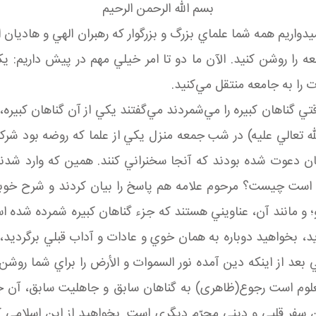
بسم الله الرحمن الرحيم
يدواريم همه شما علماي بزرگ و بزرگوار که رهبران الهي و هاديان
 را به جامعه منتقل مي‌کنيد.
وقتي گناهان کبيره را مي‌شمردند مي‌گفتند يکي از آن گناهان کبير
 تعالي عليه) در شب جمعه منزل يکي از علما که روضه بود شرکت
ان دعوت شده بودند که آنجا سخنراني کنند. همين که وارد شدن
ره است چيست؟ مرحوم علامه هم پاسخ را بيان کردند و شرح خوبي
 و مانند آن، عناويني هستند که جزء گناهان کبيره شمرده شده ا
 بخواهيد دوباره به همان خوي و عادات و آداب قبلي برگرديد، اي
ي بعد از اينکه دين آمده نور السموات و الأرض را براي شما روش
معلوم است رجوع(ظاهری) به گناهان سابق و جاهليت سابق، آن 
فر قلبي و ديني محرّم ديگري است. بخواهيد از اين اسلامي که