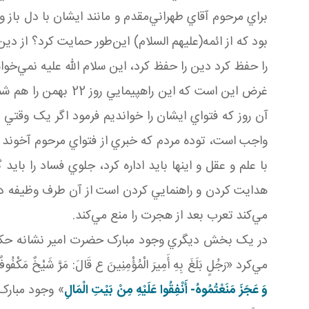
براي مرحوم آقاي طهراني‌مقدم و مانند ايشان با دل باز 
بود که از ائمه(عليهم السلام) اين‌طور حمايت کرد؟ از د
را حفظ کرد دين را حفظ کرد، اين سلام الله عليه نمي‌خواه
غرض اين است که اين
آن روز که فتواي ايشان را خوانديم فرمود اگر يک وقت
واجب است، توده مردم که خبري از فتواي مرحوم آخوند خر
با علم و عقل و اينها بايد اداره کرد، جلوي فساد را ب
مي‌کند تعرب بعد از هجرت را منع مي‌کند.
مي‌کرد «رَجُلٍ بَلَغَ بِهِ أَمِيرَ الْمُؤْمِنِينَ ع قَالَ: مَرَّ شَيْخٌ مَكْفُوفٌ
وَ عَجَزَ مَنَعْتُمُوهُ- أَنْفِقُوا عَلَيْهِ مِنْ بَيْتِ الْمَالِ
» وجود مبارک