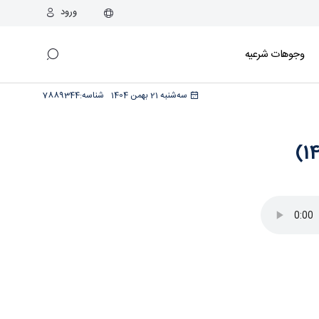
ورود
وجوهات شرعیه
سه‌شنبه 21 بهمن 1404
شناسه:
7889344