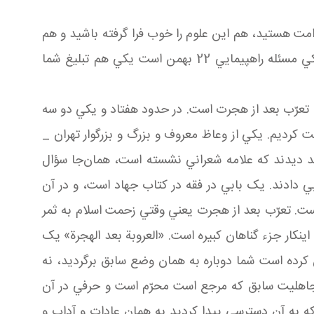
 امت هستيد، هم اين علوم را خوب فرا گرفته باشيد و هم
در ماه مبارک رمضان که براي تبليغ تشريف مي‌بريد جامعه را روشن کنيد. الآن ما دو تا امر خيلي مهم در پيش داريم: يکي مسئله راهپيمايي 22 بهمن است يکي هم تبليغ شما
ه، تعرّب بعد از هجرت است. در حدود هفتاد و يکي دو سه
 کرديم. يکي از وعاظ معروف و بزرگ و بزرگوار تهران _
د ديدند که علامه شعراني نشسته است، همان‌جا سؤال
 دادند. يک بابي در فقه در کتاب جهاد است، و در آن
ست. تعرّب بعد از هجرت يعني وقتي زحمت اسلام به ثمر
ن­کار جزء گناهان کبيره است. «العروبة بعد الهجرة» يک
ن کرده است شما دوباره به همان وضع سابق برگرديد، نه
جاهليت سابق که مرجع است محرّم است و حرفي در آن
 به آن دسترسي پيدا کرديد به همان عادات و آداب و