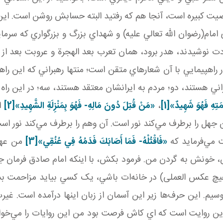
يت کبيره است، آنجا هم که رفتيد البته حسابش روشن است. اين
امام(رضوان الله تعالي عليه) و شهداي بزرگ و بزرگواري که سرماي
 نوشيدند، هدر برود، همان تعرب بعد الهجرة و عروبت بعد از ه
اهپيمايي با آن شعارهاي متقن است؛ منتها رهبراني که اين راهپي
اني‌ هستند، دو؛ مردم به ايرانشان معتقد هستند، سه؛ در اين ر
تِهِ فَهُوَ شَهِيدٌ
»
[1]
،
«
مَنْ قُتِلَ دُونَ
م
َالِهِ- فَهُوَ بِمَنْزِلَةِ الشَّهِيدِ
»
[2]
اي
 جهل را برطرف مي‌کند نور است. آن وهم را برطرف مي‌کند نور اس
 مي‌فرمايد که
«
فَاقْتُلْهُ- فَمَا أَصَابَكَ فَدَمُهُ فِي عُنُقِي
»
[3]
من عهده
بکش، خونش به گردن من. فرمود بکش، با اينکه امام صادق فرمان جهاد 
چ عکس العملی) در خانه‌ات باشي، يک کسي بيايد مزاحمت ب
ي‌بوسيم. اين حرف‌ها زير اين آسمان از زبان اينها درآمده است.
روايت است که اي کاش فرصت بود من اين روايات را مي‌خواندم 