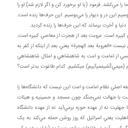
 مي‌کشد. فرمود (با او برخورد کن و اگر لازم شد) او را
يم اين در و ديوار را مي‌بوسيم. اين حرف‌ها زنده است.
ت دنيا و آخرت برساند که اين حرف‌ها را زنده کرديد.
صي کبيره است. عروبت بعد از هجرت از معاصي کبيره است.
نيست «العروبة بعد الهجرة» يعني بعد از اينکه از کفر به
 کسي از امامت و امت به شاهنشاهي و امثال شاهنشاهي
يم (می­مي‌کّشيممی­آييم) می­کشيم. کدام طاغوت بدتر است؟
فه اصلي نظام امامت و امت اين نيست که دانشگاه‌ها را
امت با جهالت نمي‌جنگد چون مسجد و حسينيه و هيئات
هليت نه از عهده حوزه برمي‌آيد نه از عهده دانشگاه
اهليت يعني اسرائيل که روز روشن حمله مي‌کند به يک