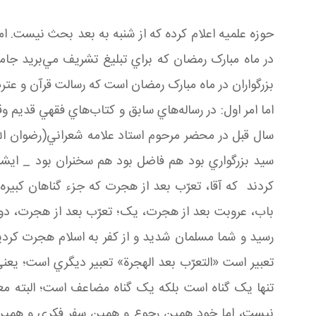
حوزه علميه اعلام کرده که از شنبه به بعد بحث نيست. ام
بزرگواران در ماه مبارک رمضان است که رسالت قرآن و عترت
اما امر اول: در رساله‌هاي سابق و کتاب‌هاي فقهي قديم 
سال قبل در محضر مرحوم استاد علامه شعراني(رضوان الله
سيد بزرگواري بود هم فاضل بود هم سخنران بود _ ايش
کردند که آقا، تعرّب بعد از هجرت که جزء گناهان کبي
باب، عروبت بعد از هجرت، يک؛ تعرّب بعد از هجرت، دو؛
رسيد و شما مسلمان شديد و از کفر به اسلام هجرت کرديد،
تعبير است «التعرّب بعد الهجرة» تعبير ديگري است؛ يعن
تنها يک گناه است بلکه يک گناه مضاعف است؛ البته 
نيست، اما خود همين رجوع و همين سفر فکري و همين س