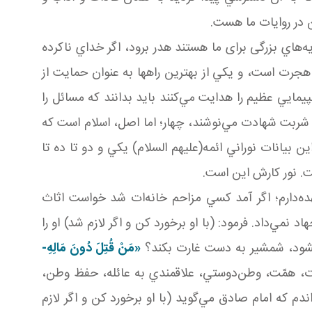
 در روايات ما هست.
ه‌هاي بزرگی برای ما هستند هدر برود، اگر خداي ناکرده
جرت است، و يکي از بهترين راه­ها به عنوان حمايت از
مايي عظيم را هدايت مي‌کنند بايد بدانند که مسائل را
اه شربت شهادت مي‌نوشند، چهار؛ اما اصل، اسلام است که
ن بيانات نوراني ائمه(عليهم السلام) يکي و دو تا ده تا
ت. نور کارش اين است.
‌دارم؛ اگر آمد کسي مزاحم خانه‌ات شد خواست اثاث
نمي‌داد. فرمود: (با او برخورد کن و اگر لازم شد) او را
شود، شمشير به دست غارت بکند؟
«
مَنْ قُتِلَ دُونَ
م
َالِهِ-
 غيرت، همّت، وطن‌دوستي، علاقمندي به عائله، حفظ وطن،
که امام صادق مي‌گويد (با او برخورد کن و اگر لازم