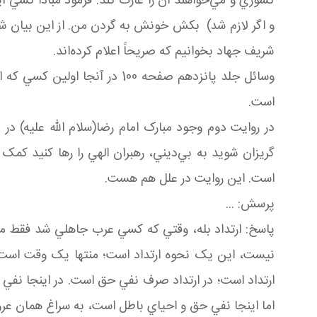
کشوري و مي‌خواهند آن را غارت کند. فرمود مبادا کسي اي
و اگر لازم شد) بکش خونش به گردن من. از اين بيان شفاف
شريف جهاد بخوانيم که صريحاً اعلام کرده‌اند.
وسائل جلد پانزدهم صفحه 100 در آنجا اولين کسي که اين را داد زد و اعلام کرد، خود پيغمبر است که فرمود:
است.
در روايت دوم وجود مبارک امام رضا(سلام الله عليه) در
گريزان شويد به بي‌ديني، رهبران الهي را رها کنيد کمک 
است. اين روايت در علل هم هست.
پرسش: ...
پاسخ: ارتداد بله، وقتي که کسي عرب جاهلي شد فقط مي
نيست، اين يک نحوه ارتداد است؛ منتها يک وقت است 
ارتداد است؛ در ارتداد صرف نفي حق است. در اينجا نفي
اما اينجا نفي حق و احياي باطل است، به سراغ همان عر