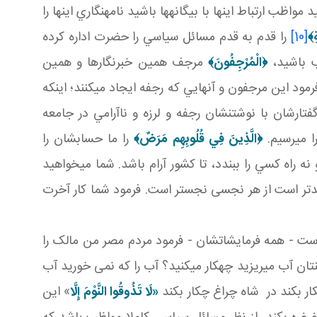
ب ارتباط اينها با بيگانه ها باشيد نامه نگاري اينها را
ِ﴾
[10]
را قدم به قدم مسائل سياسي را حضرت اداره کرده
 باشيد،
﴿الْمُرْجِفُونَ﴾
مرجف همين خبرنگارها و همين
رمود اين مرجفون و آنهايي که رجفه ايجاد مي کنند؛ اينکه
فتارشان با نوشتنشان رجفه و لرزه و ناآرامي در جامعه
 مي رسيم.
﴿
الَّذِينَ فِي قُلُوبِهِم مَرَضٌ
﴾
را ما حسابشان را
ه راه کسي را ببندد، تا کشور آرام باشد. شما مي خواهيد
بدتر است از هر نجسی نجس­تر است. فرمود شما کار آخرت
است - همه فرمايشاتشان - فرمود مردم مصر من مالک را
 آب می­ريزيد چهکار می­کنيد؟ آب را که نمی خوريد آب
ار بکند در شاه چراغ چکار بکند
«لَا تَذُوقُوا النَّوْمَ إِلَّا
» اين