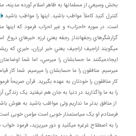
بخش وسيعي از مسلمان ها به ظاهر اسلام آورده مدينه، مناف
کنترل کنيد کاملاً مواظب باشيد. اينها را مواظب باشيد
﴿
ا
است. در سوره «احزاب» و غير احزاب فرمود که اينها منا
گزارشگرهاي رجفه انداز. رجفه يعني لرزه. خبرهاي دروغ اسا
مي گويند اراجيف اراجيف يعني خبر لرزان، خبري که ريشه
ايجادمي کنند ما حسابشان را مي رسي، اما شما اوضاعتان
مي رسيم. منافقون را ما حسابشان را مي رسيم. شما کار قي
کار منافقون را خودتان به عهده بگيريد. قرآن صريحاً فرمو
را به ما واگذاريد در دنيا به جان هم نيفتيد يک زندگی آر
از منافق بدتر ما نداريم ولی مواظب باشيد به هوش باش
فرستادم او يک سياستمدار خوبی است مؤمن خوبی است فعا
را به اصطلاح غرغره می­کنيد و دور می­ريزيد، فرمود خوا