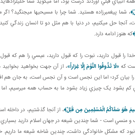
ه انبياي قبلي آوردند درست بود، اما مي گويد شما خليل زاده ايد
ُ
﴾
، شما پيغمبرزاده هستيد. شما چرا با مسيحي ها مي جنگيد؟ ا
، آنجا حل مي کنيم، در دنيا با هم مثل دو تا انسان زندگي کنيد
﴾
که هنوز ادامه دارد.
که خدا را قبول داريد، نبوت را که قبول داريد، عيسي را هم که ق
است که
«لَا تَذُوقُوا النَّوْمَ إِلَّا غِرَاراً»
، از آن جهت بخواهيد بخوابيد
را بيان کرد؛ اما اين نجس است و آن نجس است، به جان هم افتاد
کم بشود يک چيزي زياد بشود ما به حساب همه مي رسيم، اما ش
رَاهِيمَ هُوَ سَمَّاكُمُ الْمُسْلِمِينَ مِن قَبْلُ
﴾
، از آنجا گذشتيم، در داخله 
ک و منسي است - شما چندين شيعه در جهان اسلام داريد بسياري از 
بود که مشکل خانوادگي داشت، چندين شاخه شيعه ما داريم. خدا م