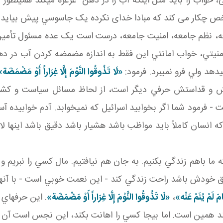
خواب را بايد مثل اينکه آب را در دهن غرغره می­کند همينطور غ
خص چکار می کند که مبادا خدای نکرده يک جاسوسي پيش بيايد 
ه، نظم جامعه، امنيت جامعه، درست است يک عده مسئول تأمين 
يتي، خواب امانتي اين فقط به اندازه مضمضه کردن آب در دهن 
د ولي فرو نمي برد. فرمود:
«لَا تَذُوقُوا النَّوْمَ إِلَّا غِرَاراً أَوْ مَضْمَضَة
يتش و قداستش حرفي ديگر است، از لحاظ مسائل سياست و کشو
 فرمود شما اگر بخوابيد اسرائيل که نمي خوابد. آدم خوابيده آس
نسان کاملاً بايد مواظب باشد هشيار باشد دقيق باشد اينها لاز
ا باهم زندگي بکنيم. به جان هم نيافتيم. مال کسي را نبريم و 
خودش باشد راحت زندگي کند - اين نعمت خوبي است - با آنها 
َ‏ لَمْ‏ يُنَمْ‏ عَنْه‏
»
،
«لَا تَذُوقُوا النَّوْمَ إِلَّا غِرَاراً أَوْ مَضْمَضَة»
. اين حرف ها
 کند همين است. اما بيجا کسي را اهانت بکند، اين نجس است آ