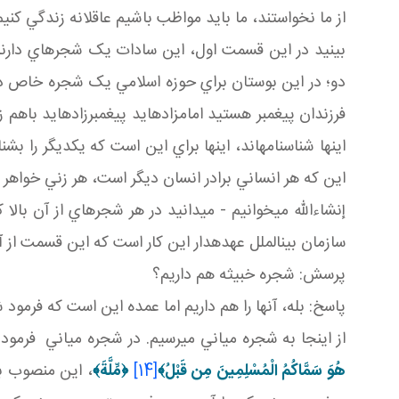
از ما نخواستند، ما بايد مواظب باشيم عاقلانه زندگي کن
بينيد در اين قسمت اول، اين سادات يک شجره اي دارن
دو؛ در اين بوستان براي حوزه اسلامي يک شجره خاص در
فرزندان پيغمبر هستيد امامزاده ايد پيغمبرزاده ايد با
اينها شناسنامه اند، اينها براي اين است که يکديگر را ب
اين که هر انساني برادر انسان ديگر است، هر زني خواهر
إن شاءالله مي خوانيم - مي دانيد در هر شجره اي از آن با
سازمان بين الملل عهده دار اين کار است که اين قسمت از 
پرسش: شجره خبيثه هم داريم؟
پاسخ: بله، آنها را هم داريم اما عمده اين است که فرمود
از اينجا به شجره مياني مي رسيم. در شجره مياني فرمود 
هُوَ سَمَّاكُمُ الْمُسْلِمِينَ مِن قَبْلُ
﴾
[14]
﴿
مِّلَّةَ
﴾
، اين منصوب ب