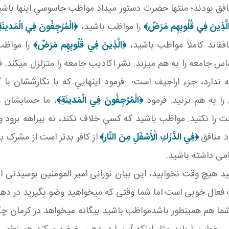
ق بودند؛ منتها حضرت دستور مي داد مواظب جاسوسي اينها باشيد مواظ
لَّذِينَ فِي قُلُوبِهِم مَرَضٌ
﴾
را مواظب باشيد،
﴿الْمُرْجِفُونَ فِي الْمَدينَة
فق اند کاملاً مواظب باشيد،
﴿
الَّذِينَ فِي قُلُوبِهِم مَرَضٌ
﴾
را مواظب
س جامعه را به هم مي زند. نشر اکاذيب جامعه را متزلزل مي کند. ف
 ندارد، جزء اراجيف است؛ فرمود اينهايي که با نگارششان با گ
 را به هم نزنيد. فرمود
﴿الْمُرْجِفُونَ فِي الْمَدينَةِ﴾
، ما حسابشان را
امت را نکنيد. مواظب باشيد که کسي خلاف نکند، نه بيراهه برود و ن
د منافق
﴿
فِي الدَّرْكِ الْأَسْفَلِ مِنَ النَّار
﴾
از کافر بدتر است از مشرک 
امی داشته باشيد.
يد هيچ وقت نخوابيد، اين بيان نورانی امير المومنين بوسيدنی 
ل خوبی است اما شما وقتی که می­خواهيد وضو بگيريد در دهنتان
ب شما هم همينطور باشدمواظب باشيد بيگانه می­خواهد در کرمان چک