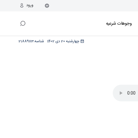
ورود
وجوهات شرعیه
چهارشنبه 20 دی 1402
شناسه:
2188973