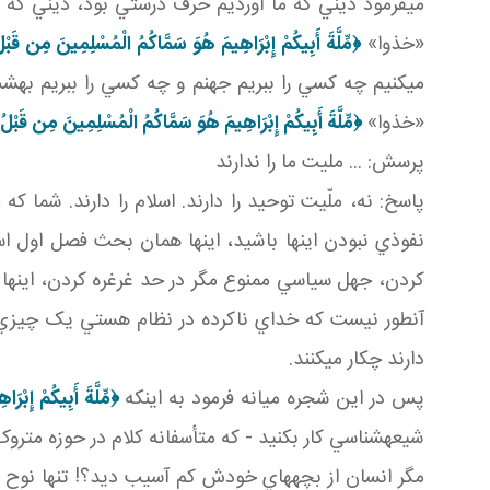
مي فرمود ديني که ما آورديم حرف درستي بود، ديني که هم
«خذوا»
﴿
مِّلَّةَ أَبِيكُمْ إِبْرَاهِيمَ هُوَ سَمَّاكُمُ الْمُسْلِمِينَ مِن قَبْل
مي کنيم چه کسي را ببريم جهنم و چه کسي را ببريم بهشت
«خذوا»
﴿
مِّلَّةَ أَبِيكُمْ إِبْرَاهِيمَ هُوَ سَمَّاكُمُ الْمُسْلِمِينَ مِن قَبْلُ
پرسش: ... مليت ما را ندارند
پاسخ: نه، ملّيت توحيد را دارند. اسلام را دارند. شما 
نفوذي نبودن اينها باشيد، اينها همان بحث فصل اول 
کردن، جهل سياسي ممنوع مگر در حد غرغره کردن، اينها 
آن طور نيست که خداي ناکرده در نظام هستي يک چيزي 
دارند چکار مي کنند.
پس در اين شجره ميانه فرمود به اينکه
﴿
مِّلَّةَ أَبِيكُمْ إِبْ
شيعه شناسي کار بکنيد - که متأسفانه کلام در حوزه مترو
مگر انسان از بچه هاي خودش کم آسيب ديد؟! تنها نوح ن