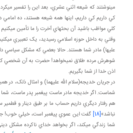
مي نوشتند که شيعه اثني عشري، بعد اين را تفسير مي کرد
کي داريم کي داريم، اينها همه شيعه هستند، ده امامي دا
کلي مواظب باشيد آن بحث هاي آخرت را ما تأمين مي کنيم و
وقتي به داخل حوزه اسلامي رسيديد، يک تعبيري مي کنيم 
عليها) مادر شما هستند. حالا بعضي که مشکل سياسي د
شوهرش مرده طلاق نمي خواهد! حضرت به آن شخصي که در
اذن خدا از شما بگيريم.
در جريان خديجه(سلام الله عليهما) و امثال ذلک، در همي
شماست. اگر خديجه مادر ماست پيغمبر پدر ماست، شما 
هم رفتار ديگري داريم حساب ما بر طبق دينار و قطم
نباشد»
[18]
گفت اين عموي پيغمبر است، خيلي خوب! جهن
شما زندگي مي کند، اگر بخواهد خداي ناکرده مشکل ديني