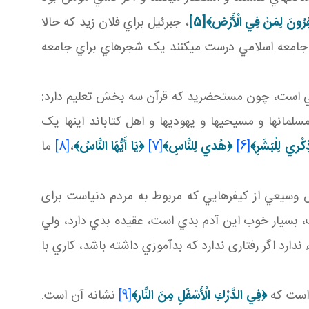
ِرُونَ لِمَنْ فِي الْأَرْض‏﴾
[5]
، جبرئيل براي فلان زيد که حالا
جامعه اسلامي درست مي کنند يک شجره اي براي جامعه
ني است، چون مستحضريد که قرآن سه بخش تعليم دارد:
ا و مسيحي ها و يهودي ها و اهل کتاب اند اينها يک
ِكْري‏ لِلْبَشَرِ
﴾
[6]
﴿
هُدي لِلنَّاسِ
﴾
[7]
﴿
يَا أَيُّهَا النَّاسُ
﴾
،
[8]
ما
ش وسيعي از کيفرهايي که مربوط به مردم دنياست برای
ت، بسيار خوب اين آدم بدي است، عقيده بدي دارد، ولي
ارد اگر رفتاری ندارد که بدآموزي داشته باشد، کاري با
 است که
﴿
فِي الدَّرْكِ الْأَسْفَلِ مِنَ النَّار
﴾
[9]
نشانه آن است.