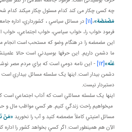
حرف بوسيدنی است. فرمود جامعه اسلامی از نظر سياسی، 
چه کسی چکار می کند کدام مسئول چکار می­کند کدام ش
مَضْمَضَة»
،
[11]
در مسائل سياسي ، کشورداري، اداره جامع
فرمود خواب را، خواب سياسي، خواب اجتماعي، خواب امن
اين مضمضه را در هنگام وضو که مستحب است انجام مي ده
ما دشمن داريم. اين حرف ها بوسيدني است حالا علم
عَنْه‏
»
[12]
- اين نامه دومي است که براي مردم مصر نوشت -
دشمن بيدار است. اينها يک سلسله مسائل بيداري است که ا
دست بردار نيست.
اينها يک سلسله مسائلي است که آداب اجتماعي است که م
مي خواهيم راحت زندگي کنيم. هر کسي مواظب مال و حق 
مسائل امنيتي کاملاً مضمضه کنيد و آب را نخوريد
«
مَنْ‏ نَام
الآن هم همينطور است. اگر کسي بخواهد کشور را اداره