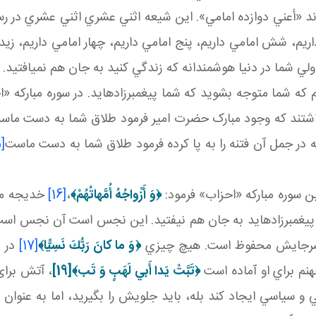
ند «أعني دوازده امامي». اين شيعه اثني عشري اثني عشري در رسال
ريم، شش امامي داريم، پنج امامي داريم، چهار امامي داريم، زيدي
لي شما در دنيا هوشمندانه که زندگي کنيد به جان هم نمي افتيد.
که شما متوجه بشويد که شما پيغمبرزاده ايد. در سوره مبارکه «ا
اشتند که وجود مبارک حضرت امير فرمود طلاق شما به دست ماس
 جمل آن فتنه را به پا کرده فرمود طلاق شما به دست ماست
[15]
ن سوره مبارکه «احزاب» فرمود:
﴿
وَ أَزْواجُهُ أُمَّهاتُهُمْ
﴾
،
[16]
خديجه ماد
پيغمبرزاده ايد به جان هم نيفتيد. اين نجس است آن نجس است
ير سرجايش محفوظ است. هيچ چيزي
﴿
وَ ما كانَ رَبُّكَ نَسِيًّا
﴾
[17]
در د
م براي او آماده است
﴿تَبَّتْ يَدا أَبي‏ لَهَبٍ وَ تَب‏﴾
[19]
، آتش برای 
 و سياسي ايجاد کند بله، بايد جلويش را بگيريد، اما به عنوان