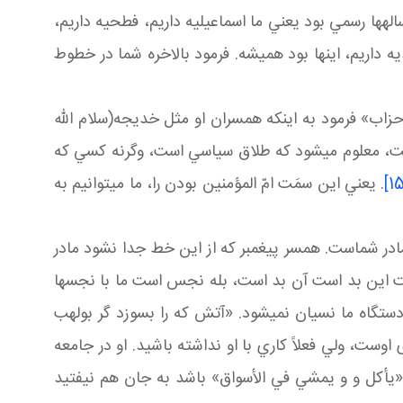
ه ها رسمي بود يعني ما اسماعيليه داريم، فطحيه داريم،
ه داريم، اينها بود هميشه. فرمود بالاخره شما در خطوط
حزاب» فرمود به اينکه همسران او مثل خديجه(سلام الله
ت، معلوم مي شود که طلاق سياسي است، وگرنه کسي که
. يعني اين سمَت امّ المؤمنين بودن را، ما مي توانيم به
ر شماست. همسر پيغمبر که از اين خط جدا نشود مادر
 اين بد است آن بد است، بله نجس است ما با نجس ها
ستگاه ما نسيان نمی­شود. «آتش که را بسوزد گر بولهب
اوست، ولي فعلاً کاري با او نداشته باشيد. او در جامعه
 «يأکل و و يمشي في الأسواق» باشد به جان هم نيفتيد