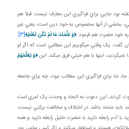
ته بود جايي براي فراگيري اين معارف نيست. قبلاً هم
ني، بخشي از آنها مخصوص به خود دين است؛ يعني غير
ره خود حضرت هم فرمود:
﴿
وَ عَلَّمَكَ مَا لَمْ تَكُن تَعْلَمُ
﴾
[3]
.
يان گفت. يک وقتي مي گوييم اين مطالبي است که اگر او
نمي کرديد، اين­ها با هم خيلي فرق مي کند. اين
﴿
وَ
يُعَلِّمُهُمُ
چ جا، جا براي فراگيري اين مطالب نبود، چه براي جامعه
 دعوت کردند، اين دعوت به اتحاد و وحدت يک امري است
د بايد متحد باشد. در اختلاف و مخالفت برکتي نيست،
يد با آدم رابطه داريد با حضرت خليل رابطه داريد و همه
لائکه اي هستند و استغفار مي کنند و اگر کسي مؤمن بود