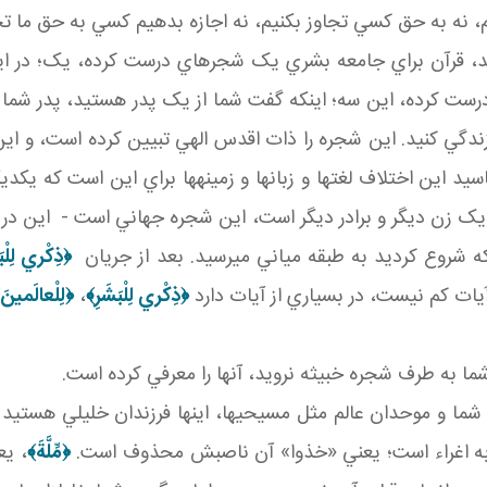
يم، نه به حق کسي تجاوز بکنيم، نه اجازه بدهيم کسي به حق ما تجا
د، قرآن براي جامعه بشري يک شجره اي درست کرده، يک؛ در ا
ست کرده، اين سه؛ اينکه گفت شما از يک پدر هستيد، پدر شما ف
هم زندگي کنيد. اين شجره را ذات اقدس الهي تبيين کرده است، 
شناسيد اين اختلاف لغت ها و زبان ها و زمينه ها براي اين است که
 يک زن ديگر و برادر ديگر است، اين شجره جهاني است - اين در س
لا که شروع کرديد به طبقه مياني مي رسيد. بعد از جريان
﴿
ذِكْري‏ لِلْبَ
آيات کم نيست، در بسياري از آيات دارد
﴿
ذِكْري‏ لِلْبَشَرِ
﴾
،
﴿
لِلْعالَمينَ 
 شما به طرف شجره خبيثه نرويد، آنها را معرفي کرده است.
شما و موحدان عالم مثل مسيحي ها، اينها فرزندان خليلي هستيد شم
ه اغراء است؛ يعني «خذوا» آن ناصبش محذوف است.
﴿
مِّلَّةَ
﴾
، يع