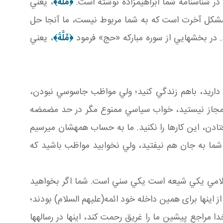
 در شناسنامه شما ابراهيم زاده نوشته است.
﴿
مِّلَّةَ
﴾
، يعني
گر مشکل آخرت است که به شما مربوط نيست، ما آنجا حل
. در بخش هايي از سوره مبارکه «حج» فرمود
﴿
مِّلَّةَ
﴾
، يعني
بول داريد، باهم زندگي کنيد؛ ولي مواظب جاسوسي نبودن،
 مجاز نيستيد، خواب سياسي ممنوع مگر در حد مضمضه
ن، اين کارها را نکنيد. ما به حساب همه شان مي رسيم
ما به جان هم نيفتيد، ولي نخوابيد مواظب باشيد که
اسلامي يکي شيعه است يکي سني است. شما اگر بخواهيد
اينها برای همين داخله خود ائمه(عليهم السلام) بودند؛
راجع پيشين ما را غريق رحمت کند، اينها در رساله ها