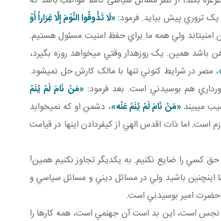
رغره بکند، از نظر مسائل سياسی کاملا مواظب باشد که
يک تروري پيش بيايد. فرمود:
«لَا تَذُوقُوا النَّوْمَ إِلَّا غِرَاراً أَوْ
امنيت اند ولي همه ما براي حفظ امنيت مسئول هستيم.
باشد همين. يک روزه دار وقتي مي خواهد روزه بگيرد،
»
، مصر در شرايط کنوني تنها با مالک کارش حل نمي شود.
رداري هم بوسيدني است. بعد فرمود:
«
مَنْ‏ نَامَ‏ لَمْ‏ يُنَمْ‏
يب مي بيند
«
مَنْ‏ نَامَ‏ لَمْ‏ يُنَمْ‏ عَنْه‏
»
، دشمنِ او که نمي خوابد
م است. اما ذات اقدس الهي از کيفردادن اينها در قيامت
حق کسي را ضايع نکنيم. به يکديگر تجاوز نکنيم همين!
اين چنين باشيد ولي در مسائل ديني و مسائل سياسي و
ي حضرت امير بوسيدني است.
ن نجس است، اين بد است آن جهنمي است، همه کارها را