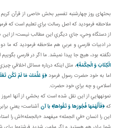
بحث­های روز چهارشنبه تفسير بخش خاصی از قرآن کريم ا
ملاحظه فرموديد که اصل رسالت براي تعليم است که فرمو
از دستگاه وحي، جاي ديگري اين مطالب نيست؛ از اين 
در ادبيات فارسي و عربي هم ملاحظه فرموديد که ما دو ت
نگفته بود، هيچ جا پيدا نمي شد. ما اگر در فارسي بگوييم ا
الْكِتَابَ وَ الْحِكْمَةَ
﴾
، مثل اينکه درباره مسائل اخلاقي چيزي
اما به خود حضرت رسول فرمود
﴿
وَ عَلَّمَكَ مَا لَمْ تَكُن تَعْلَ
اسلامي و چه براي خود حضرت.
نمونه هايي از اين نقل شده است که بخشي از آنها امرو
که
﴿
فَأَلْهَمَها فُجُورَها وَ تَقْواها
﴾ با آن
آشناست؛ يعني برابر
اين را انسان «في الجمله» مي فهمد «بالجمله»اش را استاد
شما برادر هم هستيد و اگر مؤمن شديد فرشته ها براي شما