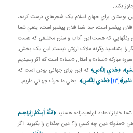
وز بکند.
ين بوستان براي جهان اسلام يک شجره اي درست کرده،
لان پيغمبر است، جد شما فلان پيغمبر است، يعني شما
و اين رنگ هايي که هست اين آداب و سنن مختلفي که هست
 يکديگر را بشناسيد وگرنه ملاک ارزش نيست. اين يک بخش.
وره مبارکه «نساء» و امثال «نساء» است که اگر رسيديم
شَرِ
﴾
،
﴿
هُدي لِلنَّاسِ
﴾
که اين برای جهاني بودن است که
نَذيراً
﴾
[13]
﴿
هُدي لِلنَّاسِ
﴾
، يعني ما حرف جهاني داريم.
ا خليل زاده ايد ابراهيم زاده هستيد
﴿
مِّلَّةَ أَبِيكُمْ إِبْرَاهِيمَ
ني «خذوا» دين چه کسي را؟ دين جدّتان را بگيريد. اگر