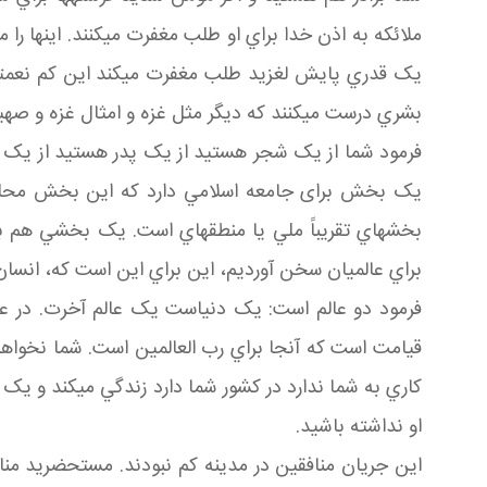
ملائکه به اذن خدا براي او طلب مغفرت مي کنند. اينها را
يک قدري پايش لغزيد طلب مغفرت مي کند اين کم نعمتي
بشري درست مي کنند که ديگر مثل غزه و امثال غزه و صه
فرمود شما از يک شجر هستيد از يک پدر هستيد از يک 
يک بخش برای جامعه اسلامي دارد که اين بخش محلي اس
بخش هاي تقريباً ملي يا منطقه اي است. يک بخشي هم بي
براي عالميان سخن آورديم، اين براي اين است که، انسان بخ
فرمود دو عالم است: يک دنياست يک عالم آخرت. در عال
قيامت است که آنجا براي رب العالمين است. شما نخواهي
کاري به شما ندارد در کشور شما دارد زندگي مي کند و يک
او نداشته باشيد.
اين جريان منافقين در مدينه کم نبودند. مستحضريد منا