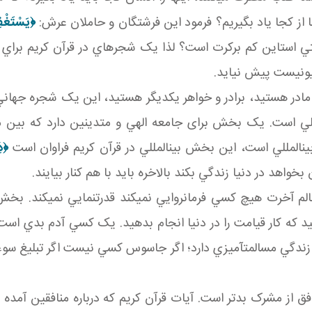
 ما از کجا ياد بگيريم؟ فرمود اين فرشتگان و حاملان عرش:
﴿يَسْتَغْف
 استاين کم برکرت است؟ لذا يک شجره اي در قرآن کريم براي 
يونيست پيش نيايد.
مادر هستيد، برادر و خواهر يکديگر هستيد، اين يک شجره جها
ت. يک بخش برای جامعه الهي و متدينين دارد که بين مسلمان ه
ن المللي است، اين بخش بين المللي در قرآن کريم فراوان است
﴿
ذ
واهد در دنيا زندگي بکند بالاخره بايد با هم کنار بيايند.
م آخرت هيچ کسي فرمانروايي نمي کند قدرت نمايي نمي کند. بخ
د که کار قيامت را در دنيا انجام بدهيد. يک کسي آدم بدي اس
 زندگي مسالمت آميزي دارد؛ اگر جاسوس کسي نيست اگر تبليغ سوء ند
فق از مشرک بدتر است. آيات قرآن کريم که درباره منافقين آمده