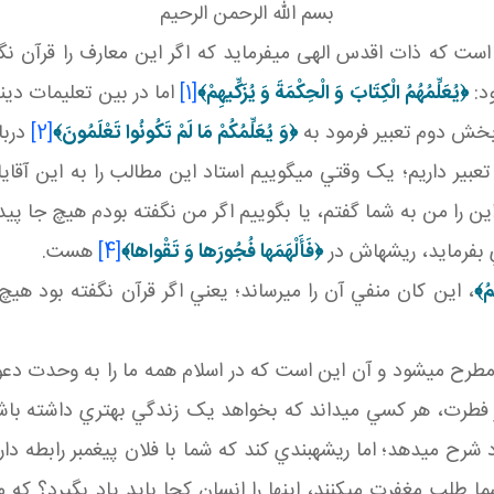
بسم الله الرحمن الرحيم
ست که ذات اقدس الهی می­فرمايد که اگر اين معارف را قرآن نگف
د:
﴿
يُعَلِّمُهُمُ الْكِتَابَ وَ الْحِكْمَةَ وَ يُزَكِّيهِمْ
﴾
[1]
اما در بين تعليمات دي
بخش دوم تعبير فرمود به
﴿
وَ يُعَلِّمُكُمْ مَا لَمْ تَكُونُوا تَعْلَمُونَ
﴾
[2]
دربا
عبير داريم؛ يک وقتي مي گوييم استاد اين مطالب را به اين آقا
ين را من به شما گفتم، يا بگوييم اگر من نگفته بودم هيچ جا پيدا 
 بفرمايد، ريشه اش در
﴿
فَأَلْهَمَها فُجُورَها وَ تَقْواها
﴾
[4]
هست.
مُ
﴾
، اين کان منفي آن را مي رساند؛ يعني اگر قرآن نگفته بود هي
ز مطرح مي شود و آن اين است که در اسلام همه ما را به وحدت
 فطرت، هر کسي مي داند که بخواهد يک زندگي بهتري داشته باش
 شرح مي دهد؛ اما ريشه بندي کند که شما با فلان پيغمبر رابطه دار
 طلب مغفرت مي کنند، اينها را انسان کجا بايد ياد بگيرد؟ که م