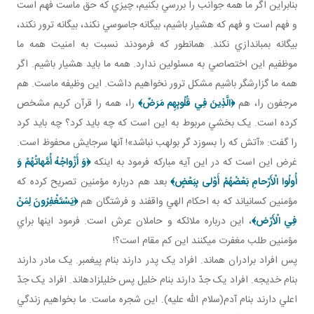
بنابراين اگر ما همه جوانب را بررسي بکنيم، چيزي که حق ماست فهم است
و فهم است و فهم که هشيار باشيم، بيگانه جاسوسي نکند، بيگانه ترور نکند،
بيگانه بمب اندازي نکند. همان طور که فرمودند نسبت به امنيت همه ما
موظفيم اين اختصاصي به مسئولين ندارد. همه ما بايد هشيار باشيم. اگر
همه ما گزارشگر باشيم مشکل ترور نخواهيم داشت. اين وظيفه ماست. هم
مرجفون را، هم
﴿
الَّذِينَ فِي قُلُوبِهِم مَرَضٌ
﴾
را، همه را قرآن کريم مشخص
کرده است. يک بخشي مربوط به اين است که چه بايد کرد؟ چه بايد کرد
را گفت: «آتش که را بسوزد گر بولهب نباشد»! آنها سرجايش محفوظ است.
غرض اين است که در اين آيه مبارکه فرمود به اينکه
﴿وَ أَزْواجُهُ أُمَّهاتُهُمْ وَ
أُولُوا الْأَرْحامِ بَعْضُهُمْ أَوْلى‏ بِبَعْضٍ﴾
بعد هم درباره مؤمنين تصريح کرده که
مؤمنين کساني اند که به احکام الهي واقفند و فرشتگان هم
﴿يَسْتَغْفِرُونَ لِمَنْ
فِي الْأَرْض‏﴾
، اين درباره ملائکه و حاملان عرش است. فرمود اينها براي
مؤمنين طلب مغفرت مي کنند اين کم مقام است؟!
پس افراد برادران هم اند. افراد يک پدر دارند بنام پيغمبر. يک مادر دارند
بنام خديجه. افراد يک جدّ دارند بنام خليل پس خليل زاده اند. افراد يک جدّ
اعلي دارند بنام آدم(سلام الله عليه). اين شجره ماست. ما بخواهيم زندگي