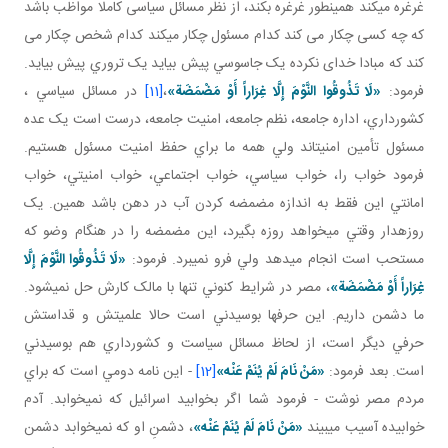
غرغره می­کند همينطور غرغره بکند، از نظر مسائل سياسی کاملا مواظب باشد
که چه کسی چکار می کند کدام مسئول چکار می­کند کدام شخص چکار می
کند که مبادا خدای نکرده يک جاسوسي پيش بيايد يک تروري پيش بيايد.
فرمود:
«لَا تَذُوقُوا النَّوْمَ إِلَّا غِرَاراً أَوْ مَضْمَضَة»
،
[11]
در مسائل سياسي ،
کشورداري، اداره جامعه، نظم جامعه، امنيت جامعه، درست است يک عده
مسئول تأمين امنيت اند ولي همه ما براي حفظ امنيت مسئول هستيم.
فرمود خواب را، خواب سياسي، خواب اجتماعي، خواب امنيتي، خواب
امانتي اين فقط به اندازه مضمضه کردن آب در دهن باشد همين. يک
روزه دار وقتي مي خواهد روزه بگيرد، اين مضمضه را در هنگام وضو که
مستحب است انجام مي دهد ولي فرو نمي برد. فرمود:
«لَا تَذُوقُوا النَّوْمَ إِلَّا
غِرَاراً أَوْ مَضْمَضَة»
، مصر در شرايط کنوني تنها با مالک کارش حل نمي شود.
ما دشمن داريم. اين حرف ها بوسيدني است حالا علميتش و قداستش
حرفي ديگر است، از لحاظ مسائل سياست و کشورداري هم بوسيدني
است. بعد فرمود:
«
مَنْ‏ نَامَ‏ لَمْ‏ يُنَمْ‏ عَنْه‏
»
[12]
- اين نامه دومي است که براي
مردم مصر نوشت - فرمود شما اگر بخوابيد اسرائيل که نمي خوابد. آدم
خوابيده آسيب مي بيند
«
مَنْ‏ نَامَ‏ لَمْ‏ يُنَمْ‏ عَنْه‏
»
، دشمنِ او که نمي خوابد دشمن