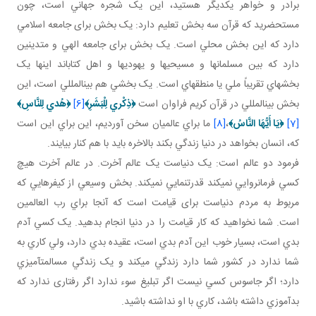
برادر و خواهر يکديگر هستيد، اين يک شجره جهاني است، چون
مستحضريد که قرآن سه بخش تعليم دارد: يک بخش برای جامعه اسلامي
دارد که اين بخش محلي است. يک بخش برای جامعه الهي و متدينين
دارد که بين مسلمان ها و مسيحي ها و يهودي ها و اهل کتاب اند اينها يک
بخش هاي تقريباً ملي يا منطقه اي است. يک بخشي هم بين المللي است، اين
بخش بين المللي در قرآن کريم فراوان است
﴿
ذِكْري‏ لِلْبَشَرِ
﴾
[6]
﴿
هُدي لِلنَّاسِ
﴾
[7]
﴿
يَا أَيُّهَا النَّاسُ
﴾
،
[8]
ما براي عالميان سخن آورديم، اين براي اين است
که، انسان بخواهد در دنيا زندگي بکند بالاخره بايد با هم کنار بيايند.
فرمود دو عالم است: يک دنياست يک عالم آخرت. در عالم آخرت هيچ
کسي فرمانروايي نمي کند قدرت نمايي نمي کند. بخش وسيعي از کيفرهايي که
مربوط به مردم دنياست برای قيامت است که آنجا براي رب العالمين
است. شما نخواهيد که کار قيامت را در دنيا انجام بدهيد. يک کسي آدم
بدي است، بسيار خوب اين آدم بدي است، عقيده بدي دارد، ولي کاري به
شما ندارد در کشور شما دارد زندگي مي کند و يک زندگي مسالمت آميزي
دارد؛ اگر جاسوس کسي نيست اگر تبليغ سوء ندارد اگر رفتاری ندارد که
بدآموزي داشته باشد، کاري با او نداشته باشيد.