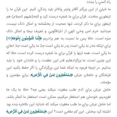
راه کسي را ببندد.
ما خيلي از اين بزرگ تر آقاتر ولي تر والاتر بايد زندگي کنيم. اين قرآن ما را
اين طوري ساخت. قرآن براي ما شجره درست کرد و ائمه(عليهم السلام) هم
اين طور براي ما ذکر کردند، تنها صحبت از بخشنامه و امثال ذلک نيست،
مي دانيد حرم امن وحي الهي از اغراق گويي و تعريف بيجا و امثال ذلک
منزه است، حالا پس ما نسبت به هم برادريم
﴿إَنَّمَا الْمُؤْمِنُونَ إِخْوَة
﴾
[22]
براي اينکه مادر ما يکي است پدر ما يکي است جدّ ما يکي است جدّ اعلاي
ما يکي است، همه اينها را قرآن براي ما شجره درست کرده است، حالا که
اين چنين است، ما بزرگ زاده ايم قدر اين عظمت را و خاندان خود را بايد
بدانيم. در اينجا فرمود به اينکه شما اين بزرگ زادگي را اگر حفظ بکنيد اين
فرشتگان و حاملان عرش
﴿يَسْتَغْفِرُونَ لِمَنْ فِي الْأَرْض‏﴾
، براي مؤمنين و
مؤمنات.
حامل عرش براي آدم طلب مغفرت مي کند يعنی چه؟ حالا ما يک جا
لغزيديم، خودمان هم استغفار مي کنيم، ممکن است استغفار ما کم اثر باشد،
اما حامل عرش براي ما طلب مغفرت مي کند که خدايا، اين بالاخره بنده بود
اشتباه کرد ببخش. اين کم مقامي است؟ اين
﴿يَسْتَغْفِرُونَ لِمَنْ فِي الْأَرْض‏﴾