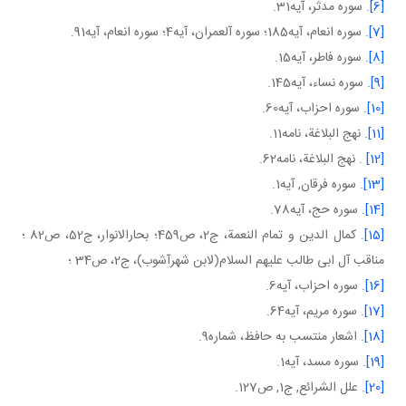
[6]
. سوره مدثر، آيه31.
[7]
. سوره انعام، آيه185؛ سوره آل عمران، آيه4؛ سوره انعام، آيه91.
[8]
. سوره فاطر، آيه15.
[9]
. سوره نساء، آيه145.
[10]
. سوره احزاب، آيه60.
[11]
. نهج البلاغة، نامه11.
[12]
. نهج البلاغة، نامه62.
[13]
. سوره فرقان, آيه1.
[14]
. سوره حج، آيه78.
[15]
. کمال الدين و تمام النعمة، ج2، ص459؛ بحارالانوار، ج52، ص82 ؛
مناقب آل ابی طالب عليهم السلام(لابن شهرآشوب)، ج2، ص34 ؛
[16]
. سوره احزاب، آيه6.
[17]
. سوره مريم، آيه64.
[18]
. اشعار منتسب به حافظ، شماره9.
[19]
. سوره مسد، آيه1.
[20]
. علل الشرائع, ج1, ص127.