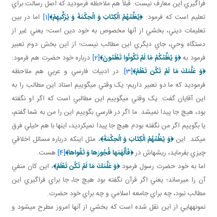
فراگيري اين معارف نيست. قبلاً هم ملاحظه فرموديد که اصل رسالت براي
تعليم است که فرمود:
﴿
يُعَلِّمُهُمُ الْكِتَابَ وَ الْحِكْمَةَ وَ يُزَكِّيهِمْ
﴾
[1]
اما در بين
تعليمات ديني، بخشي از آنها مخصوص به خود دين است؛ يعني غير از
دستگاه وحي، جاي ديگري اين مطالب نيست؛ از اين بخش دوم تعبير
فرمود به
﴿
وَ يُعَلِّمُكُمْ مَا لَمْ تَكُونُوا تَعْلَمُونَ
﴾
[2]
درباره خود حضرت هم فرمود:
﴿
وَ عَلَّمَكَ مَا لَمْ تَكُن تَعْلَمُ
﴾
[3]
. در ادبيات فارسي و عربي هم ملاحظه
فرموديد که ما دو تعبير داريم؛ يک وقتي مي گوييم استاد اين مطالب را به
اين آقايان گفت. يک وقتي مي گوييم اين مطالبي است که اگر او نگفته
بود، هيچ جا پيدا نمي شد. ما اگر در فارسي بگوييم اين را من به شما گفتم،
يا بگوييم اگر من نگفته بودم هيچ جا پيدا نمي کرديد، اين­ها با هم خيلي فرق
مي کند. اين
﴿
وَ
يُعَلِّمُهُمُ الْكِتَابَ وَ الْحِكْمَةَ
﴾
، مثل اينکه درباره مسائل اخلاقي
چيزي بفرمايد، ريشه اش در
﴿
فَأَلْهَمَها فُجُورَها وَ تَقْواها
﴾
[4]
هست.
اما به خود حضرت رسول فرمود
﴿
وَ عَلَّمَكَ مَا لَمْ تَكُن تَعْلَمُ
﴾
، اين کان منفي
آن را مي رساند؛ يعني اگر قرآن نگفته بود هيچ جا، جا براي فراگيري اين
مطالب نبود، چه براي جامعه اسلامي و چه براي خود حضرت.
نمونه هايي از اين نقل شده است که بخشي از آنها امروز مطرح مي شود و