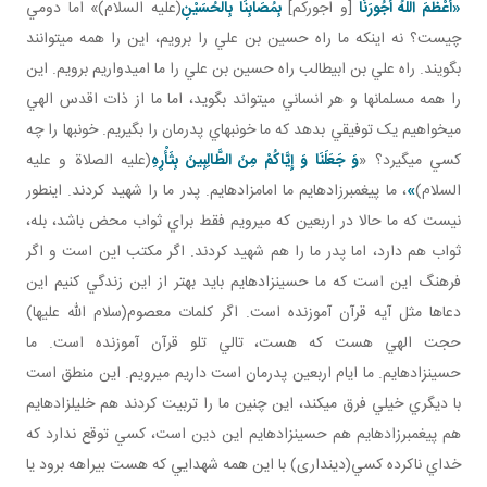
«أَعْظَمَ اللَّهُ أُجُورَنَا
[و اجوركم]
بِمُصَابِنَا بِالْحُسَيْنِ
(عليه السلام)» اما دومي
چيست؟ نه اينکه ما راه حسين بن علي را برويم، اين را همه مي توانند
بگويند. راه علي بن ابيطالب راه حسين بن علي را ما اميدواريم برويم. اين
را همه مسلمان ها و هر انساني مي تواند بگويد، اما ما از ذات اقدس الهي
مي خواهيم يک توفيقي بدهد که ما خونبهاي پدرمان را بگيريم. خونبها را چه
کسي مي گيرد؟ «
وَ جَعَلَنَا وَ إِيَّاكُمْ مِنَ الطَّالِبِينَ بِثَأْرِهِ
(عليه الصلاة و عليه
السلام)
»
، ما پيغمبرزاده ايم ما امامزاده ايم. پدر ما را شهيد کردند. اين طور
نيست که ما حالا در اربعين که مي رويم فقط براي ثواب محض باشد، بله،
ثواب هم دارد، اما پدر ما را هم شهيد کردند. اگر مکتب اين است و اگر
فرهنگ اين است که ما حسين زاده ايم بايد بهتر از اين زندگي کنيم اين
دعاها مثل آيه قرآن آموزنده است. اگر کلمات معصوم(سلام الله عليها)
حجت الهي هست که هست، تالي تلو قرآن آموزنده است. ما
حسين زاده ايم. ما ايام اربعين پدرمان است داريم مي رويم. اين منطق است
با ديگري خيلي فرق مي کند، اين چنين ما را تربيت کردند هم خليل زاده ايم
هم پيغمبرزاده ايم هم حسين زاده ايم اين دين است، کسي توقع ندارد که
خداي ناکرده کسي(دين­داری) با اين همه شهدايي که هست بيراهه برود يا