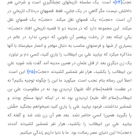
عجبٌ
[24]
» است. يک سلسله تاريخ های عجب انگيزي است و شرحي هم
داخلش نيست مگر گاهي در يک جايي، فقط قصه هاي دردناک تاريخي در
آن است. «عجبٌ» يک قصه اي نقل مي کند. «عجبٌ» يک قصه اي نقل
مي کند. اين مجموعه دارد که در مدينه دو تا قضيه تاريخي افتاد «عجبٌ»؛
يکي اينکه بعد از رحلت پيغمبر آن بانويي که دومي ندارد در عالم در
بسياري از شب ها و فرصت هاي مناسب به دنبال مهاجر و انصار مي فرستاد با آنها
مذاکره مي کرد که بياييد علي بن ابيطالب را ياري کنيد، کسي دم بر نياورد.
يک زن ديگري بعد از قتل عثمان در همين مدينه آمد گفت بلند شويد علي
بن ابيطالب را بکشيد، هزار نفر شمشير کشيدند «عجبٌ»
[25]
! اين است.
اصلاً اين رساله بنام عجب است. مي گويد ما اين را چگونه توجيه بکنيم؟ نه
در عظمت فاطمه(سلام الله عليها) ترديدي بود نه در مظلوميت علي بن
ابيطالب(سلام الله عليه) ترديدي بود نه در اينکه اينها مسلّح بودند و
شمشير نداشتند، فرمود بياييد علي را ياري کنيد نمي خواهم بجنگيد حقّش
را بگيريد همين! کسي حاضر نشد. بعد هم آن زن بلند شد و گفته که
بياييد علي بن ابيطالب را بکشيد، هزار نفر شمشير کشيدند آمدند
«عجبٌ»! اين دنيای عصر رسالت بود. ما با دنيا داريم زندگي مي کنيم.