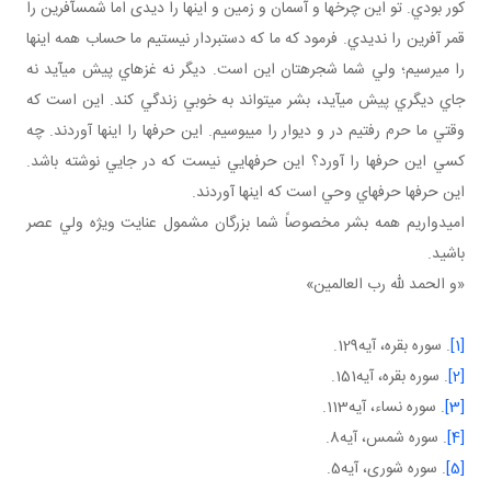
کور بودي. تو اين چرخ ها و آسمان و زمين و اينها را ديدی اما شمس آفرين را
قمر آفرين را نديدي. فرمود که ما که دست بردار نيستيم ما حساب همه اينها
را مي رسيم؛ ولي شما شجره تان اين است. ديگر نه غزه اي پيش مي آيد نه
جاي ديگري پيش مي آيد، بشر مي تواند به خوبي زندگي کند. اين است که
وقتي ما حرم رفتيم در و ديوار را مي بوسيم. اين حرف ها را اينها آوردند. چه
کسي اين حرف ها را آورد؟ اين حرف هايي نيست که در جايي نوشته باشد.
اين حرف ها حرف هاي وحي است که اينها آوردند.
اميدواريم همه بشر مخصوصاً شما بزرگان مشمول عنايت ويژه ولي عصر
باشيد.
«و الحمد لله رب العالمين»
[1]
. سوره بقره، آيه129.
[2]
. سوره بقره، آيه151.
[3]
. سوره نساء، آيه113.
[4]
. سوره شمس، آيه8.
[5]
. سوره شوری، آيه5.