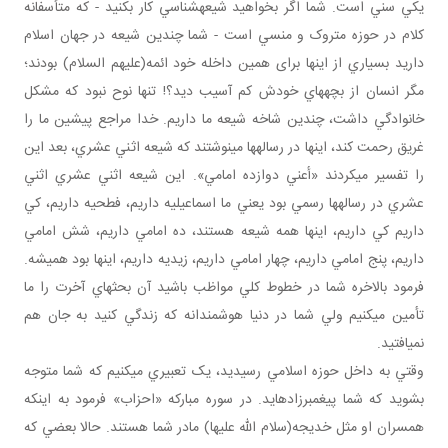
يکي سني است. شما اگر بخواهيد شيعه شناسي کار بکنيد - که متأسفانه
کلام در حوزه متروک و منسي است - شما چندين شيعه در جهان اسلام
داريد بسياري از اينها برای همين داخله خود ائمه(عليهم السلام) بودند؛
مگر انسان از بچه هاي خودش کم آسيب ديد؟! تنها نوح نبود که مشکل
خانوادگي داشت، چندين شاخه شيعه ما داريم. خدا مراجع پيشين ما را
غريق رحمت کند، اينها در رساله ها مي نوشتند که شيعه اثني عشري، بعد اين
را تفسير مي کردند «أعني دوازده امامي». اين شيعه اثني عشري اثني
عشري در رساله ها رسمي بود يعني ما اسماعيليه داريم، فطحيه داريم، کي
داريم کي داريم، اينها همه شيعه هستند، ده امامي داريم، شش امامي
داريم، پنج امامي داريم، چهار امامي داريم، زيديه داريم، اينها بود هميشه.
فرمود بالاخره شما در خطوط کلي مواظب باشيد آن بحث هاي آخرت را ما
تأمين مي کنيم ولي شما در دنيا هوشمندانه که زندگي کنيد به جان هم
نمي افتيد.
وقتي به داخل حوزه اسلامي رسيديد، يک تعبيري مي کنيم که شما متوجه
بشويد که شما پيغمبرزاده ايد. در سوره مبارکه «احزاب» فرمود به اينکه
همسران او مثل خديجه(سلام الله عليها) مادر شما هستند. حالا بعضي که