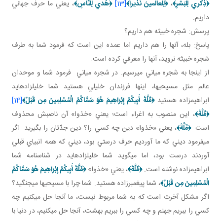
﴿
ذِكْري‏ لِلْبَشَرِ
﴾
،
﴿
لِلْعالَمينَ نَذيراً
﴾
[13]
﴿
هُدي لِلنَّاسِ
﴾
، يعني ما حرف جهاني
داريم.
پرسش: شجره خبيثه هم داريم؟
پاسخ: بله، آنها را هم داريم اما عمده اين است که فرمود شما به طرف
شجره خبيثه نرويد، آنها را معرفي کرده است.
از اينجا به شجره مياني مي رسيم. در شجره مياني فرمود شما و موحدان
عالم مثل مسيحي ها، اينها فرزندان خليلي هستيد شما خليل زاده ايد
ابراهيم زاده هستيد
﴿
مِّلَّةَ أَبِيكُمْ إِبْرَاهِيمَ هُوَ سَمَّاكُمُ الْمُسْلِمِينَ مِن قَبْلُ
﴾
[14]
﴿
مِّلَّةَ
﴾
، اين منصوب به اغراء است؛ يعني «خذوا» آن ناصبش محذوف
است.
﴿
مِّلَّةَ
﴾
، يعني «خذوا» دين چه کسي را؟ دين جدّتان را بگيريد. اگر
مي فرمود ديني که ما آورديم حرف درستي بود، ديني که همه انبياي قبلي
آوردند درست بود، اما مي گويد شما خليل زاده ايد در شناسنامه شما
ابراهيم زاده نوشته است.
﴿
مِّلَّةَ
﴾
، يعني «خذوا»
﴿
مِّلَّةَ أَبِيكُمْ إِبْرَاهِيمَ هُوَ سَمَّاكُمُ
الْمُسْلِمِينَ مِن قَبْلُ
﴾
، شما پيغمبرزاده هستيد. شما چرا با مسيحي ها مي جنگيد؟
اگر مشکل آخرت است که به شما مربوط نيست، ما آنجا حل مي کنيم چه
کسي را ببريم جهنم و چه کسي را ببريم بهشت، آنجا حل مي کنيم، در دنيا با