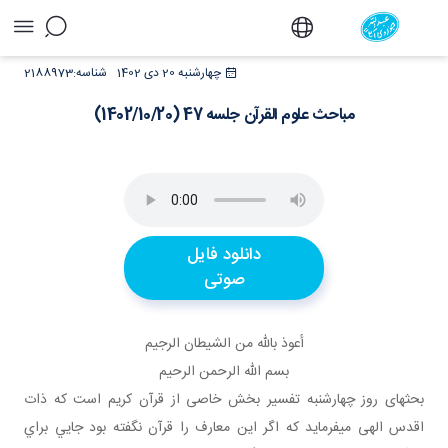
مباحث علوم القرآن جلسه 47 (1402/10/20) - دفتر
چهارشنبه 20 دی 1402
شناسه:
2188973
مباحث علوم القرآن جلسه 47 (1402/10/20)
دانلود فایل
صوتی
أعوذ بالله من الشيطان الرجيم
بسم الله الرحمن الرحيم
بحث­های روز چهارشنبه تفسير بخش خاصی از قرآن کريم است که ذات
اقدس الهی می­فرمايد که اگر اين معارف را قرآن نگفته بود جايي براي