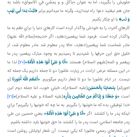
جلويش را بگيريد، اما به عنوان «يأکل و و يمشي في الأسواق» باشد به
جان هم نيفتيد دعوا راه نيندازيد، وگرنه ما مي دانيم برابر
﴿تَبَّتْ يَدا أَبي‏ لَهَبٍ
وَ تَب‏﴾
با او چکار بکنيم.
کارهاي آخرت را به خودش واگذار کرده است کارهاي دنيا را براي نظم به ما
واگذار کرده است. فرمود شما پيغمبرزده ايد، اگر خديجه(سلام الله عليها)
مادر شماست شما پيغمبرزاده ايد، حالا پدر معلوم شد مادر معلوم شد، از
خليل حق اين حرف ها را شنيديم تا رسيديم به وجود مبارک پيغمبر، پدر ما
پيغمبر و ائمه(عليهم السلام) هستند
«أَنَا وَ عَلِيٌّ أَبَوَا هَذِهِ الْأُمَّةِ»
[20]
لذا ما
در اين مسئله عرض ارادت در زيارت عاشورا دو تا جمله داريم يک جمله که
نيست. در ايام عاشورا ما دو تا شعار داريم مي گوييم:
«أَعْظَمَ اللَّهُ أُجُورَنَا
[و
اجوركم]
بِمُصَابِنَا بِالْحُسَيْنِ
(عليه السلام)»، خيلي خوب، اما جمله دوم اين
است
«وَ جَعَلَنَا وَ إِيَّاكُمْ مِنَ الطَّالِبِينَ بِثَأْرِهِ
(عليه الصلاة و عليه السلام)
»
[21]
خدا توفيقي بده که ما خونبها را بگيريم. به ما چه که خونبها را بگيريم؟ براي
اينکه پدر ما را کشتند. اگر
«أَنَا وَ عَلِيٌّ أَبَوَا هَذِهِ الْأُمَّةِ»
يعني حسين بن علي
پدر جامعه اسلامي است پدر ما را کشتند ما حق خونبها بايد داشته باشيم.
اين شعارهاي رسمي عاشورا که يکي نيست. آن شعار اولي اش روشن است