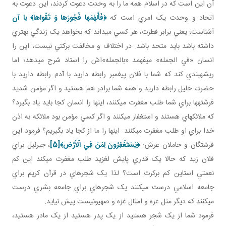
آن اين است که در اسلام همه ما را به وحدت دعوت کردند، اين دعوت به
اتحاد و وحدت يک امري است که
﴿
فَأَلْهَمَها فُجُورَها وَ تَقْواها
﴾ با آن
آشناست؛ يعني برابر فطرت، هر کسي مي داند که بخواهد يک زندگي بهتري
داشته باشد بايد متحد باشد. در اختلاف و مخالفت برکتي نيست، اين را
انسان «في الجمله» مي فهمد «بالجمله»اش را استاد شرح مي دهد؛ اما
ريشه بندي کند که شما با فلان پيغمبر رابطه داريد با آدم رابطه داريد با
حضرت خليل رابطه داريد و همه شما برادر هم هستيد و اگر مؤمن شديد
فرشته ها براي شما طلب مغفرت مي کنند، اينها را انسان کجا بايد ياد بگيرد؟
که ملائکه اي هستند و استغفار مي کنند و اگر کسي مؤمن بود ملائکه به اذن
خدا براي او طلب مغفرت مي کنند. اينها را ما از کجا ياد بگيريم؟ فرمود اين
فرشتگان و حاملان عرش:
﴿يَسْتَغْفِرُونَ لِمَنْ فِي الْأَرْض‏﴾
[5]
، جبرئيل براي
فلان زيد که حالا يک قدري پايش لغزيد طلب مغفرت مي کند اين کم
نعمتي استاين کم برکرت است؟ لذا يک شجره اي در قرآن کريم براي
جامعه اسلامي درست مي کنند يک شجره اي براي جامعه بشري درست
مي کنند که ديگر مثل غزه و امثال غزه و صهيونيست پيش نيايد.
فرمود شما از يک شجر هستيد از يک پدر هستيد از يک مادر هستيد،