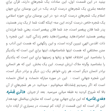
بينيد در اين قسمت اول، اين سادات يک شجره اي دارند، قرآن براي
جامعه بشري يک شجره اي درست کرده، يک؛ در اين بوستان براي جهان
اسلام يک شجره اي درست کرده، دو؛ در اين بوستان براي حوزه اسلامي
يک شجره خاص درست کرده، اين سه؛ اينکه گفت شما از يک پدر هستيد،
پدر شما فلان پيغمبر است، جد شما فلان پيغمبر است، يعني شما فرزندان
پيغمبر هستيد امامزاده ايد پيغمبرزاده ايد باهم زندگي کنيد. اين شجره را
ذات اقدس الهي تبيين کرده است، و اين رنگ هايي که هست اين آداب و
سنن مختلفي که هست اينها شناسنامه اند، اينها براي اين است که يکديگر
را بشناسيد اين اختلاف لغت ها و زبان ها و زمينه ها براي اين است که يکديگر
را بشناسيد وگرنه ملاک ارزش نيست. اين يک بخش. اين که هر انساني
برادر انسان ديگر است، هر زني خواهر يک زن ديگر و برادر ديگر است،
اين شجره جهاني است - اين در سوره مبارکه «نساء» و امثال «نساء»
است که اگر رسيديم إن شاءالله مي خوانيم - مي دانيد در هر شجره اي از آن
بالا که شروع کرديد به طبقه مياني مي رسيد. بعد از جريان
﴿
ذِكْري‏ لِلْبَشَرِ
﴾
،
﴿
هُدي لِلنَّاسِ
﴾
که اين برای جهاني بودن است که سازمان بين الملل عهده دار
اين کار است که اين قسمت از آيات کم نيست، در بسياري از آيات دارد