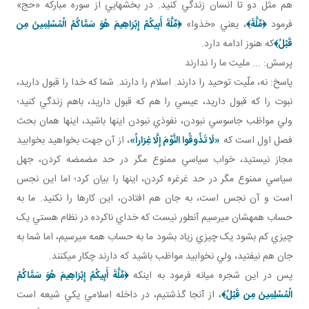
هم مثل دو تا انسان زندگي کنيد. در بخش هايي از سوره مبارکه «حج»
فرمود
﴿
مِّلَّةَ
﴾
، يعني «خذوا»
﴿
مِّلَّةَ أَبِيكُمْ إِبْرَاهِيمَ هُوَ سَمَّاكُمُ الْمُسْلِمِينَ مِن
قَبْلُ
﴾
که هنوز ادامه دارد.
پرسش: ... مليت ما را ندارند
پاسخ: نه، ملّيت توحيد را دارند. اسلام را دارند. شما که خدا را قبول داريد،
نبوت را که قبول داريد، عيسي را هم که قبول داريد، باهم زندگي کنيد؛
ولي مواظب جاسوسي نبودن، نفوذي نبودن اينها باشيد، اينها همان بحث
فصل اول است که
«لَا تَذُوقُوا النَّوْمَ إِلَّا غِرَاراً»
، از آن جهت بخواهيد بخوابيد
مجاز نيستيد، خواب سياسي ممنوع مگر در حد مضمضه کردن، جهل
سياسي ممنوع مگر در حد غرغره کردن، اينها را بيان کرد؛ اما اين نجس
است و آن نجس است، به جان هم افتادن، اين کارها را نکنيد. ما به
حساب همه شان مي رسيم آن طور نيست که خداي ناکرده در نظام هستي يک
چيزي کم بشود يک چيزي زياد بشود ما به حساب همه مي رسيم، اما شما به
جان هم نيفتيد، ولي نخوابيد مواظب باشيد که دارند چکار مي کنند.
پس در اين شجره ميانه فرمود به اينکه
﴿
مِّلَّةَ أَبِيكُمْ إِبْرَاهِيمَ هُوَ سَمَّاكُمُ
الْمُسْلِمِينَ مِن قَبْلُ
﴾
، از آنجا گذشتيم، در داخله اسلامي يکي شيعه است