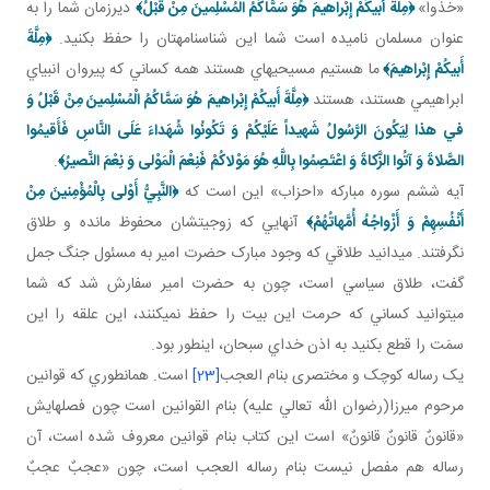
«خذوا»
﴿مِلَّةَ أَبيكُمْ إِبْراهيمَ هُوَ سَمَّاكُمُ الْمُسْلِمينَ مِنْ قَبْلُ﴾
ديرزمان شما را به
عنوان مسلمان ناميده است شما اين شناسنامه تان را حفظ بکنيد.
﴿مِلَّةَ
أَبيكُمْ إِبْراهيمَ﴾
ما هستيم مسيحي هاي هستند همه کساني که پيروان انبياي
ابراهيمي هستند، هستند
﴿مِلَّةَ أَبيكُمْ إِبْراهيمَ هُوَ سَمَّاكُمُ الْمُسْلِمينَ مِنْ قَبْلُ وَ
في‏ هذا لِيَكُونَ الرَّسُولُ شَهيداً عَلَيْكُمْ وَ تَكُونُوا شُهَداءَ عَلَى النَّاسِ فَأَقيمُوا
الصَّلاةَ وَ آتُوا الزَّكاةَ وَ اعْتَصِمُوا بِاللَّهِ هُوَ مَوْلاكُمْ فَنِعْمَ الْمَوْلى‏ وَ نِعْمَ النَّصيرُ﴾
.
آيه ششم سوره مبارکه «احزاب» اين است که
﴿النَّبِيُّ أَوْلى‏ بِالْمُؤْمِنينَ مِنْ
أَنْفُسِهِمْ وَ أَزْواجُهُ أُمَّهاتُهُمْ﴾
آنهايي که زوجيتشان محفوظ مانده و طلاق
نگرفتند. مي دانيد طلاقي که وجود مبارک حضرت امير به مسئول جنگ جمل
گفت، طلاق سياسي است، چون به حضرت امير سفارش شد که شما
مي توانيد کساني که حرمت اين بيت را حفظ نمي کنند، اين علقه را اين
سمَت را قطع بکنيد به اذن خداي سبحان، اين طور بود.
يک رساله کوچک و مختصری بنام العجب
[23]
است. همان طوري که قوانين
مرحوم ميرزا(رضوان الله تعالي عليه) بنام القوانين است چون فصل هايش
«قانونٌ قانونٌ قانونٌ» است اين کتاب بنام قوانين معروف شده است، آن
رساله هم مفصل نيست بنام رساله العجب است، چون «عجبٌ عجبٌ