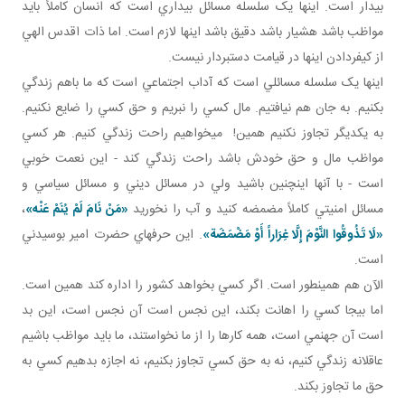
بيدار است. اينها يک سلسله مسائل بيداري است که انسان کاملاً بايد
مواظب باشد هشيار باشد دقيق باشد اينها لازم است. اما ذات اقدس الهي
از کيفردادن اينها در قيامت دست بردار نيست.
اينها يک سلسله مسائلي است که آداب اجتماعي است که ما باهم زندگي
بکنيم. به جان هم نيافتيم. مال کسي را نبريم و حق کسي را ضايع نکنيم.
به يکديگر تجاوز نکنيم همين! مي خواهيم راحت زندگي کنيم. هر کسي
مواظب مال و حق خودش باشد راحت زندگي کند - اين نعمت خوبي
است - با آنها اين چنين باشيد ولي در مسائل ديني و مسائل سياسي و
مسائل امنيتي کاملاً مضمضه کنيد و آب را نخوريد
«
مَنْ‏ نَامَ‏ لَمْ‏ يُنَمْ‏ عَنْه‏
»
،
«لَا تَذُوقُوا النَّوْمَ إِلَّا غِرَاراً أَوْ مَضْمَضَة»
. اين حرف هاي حضرت امير بوسيدني
است.
الآن هم همينطور است. اگر کسي بخواهد کشور را اداره کند همين است.
اما بيجا کسي را اهانت بکند، اين نجس است آن نجس است، اين بد
است آن جهنمي است، همه کارها را از ما نخواستند، ما بايد مواظب باشيم
عاقلانه زندگي کنيم، نه به حق کسي تجاوز بکنيم، نه اجازه بدهيم کسي به
حق ما تجاوز بکند.