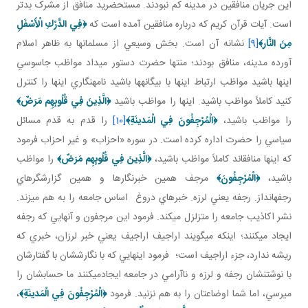
اين جريان منافقين در مدينه کم نبودند. مستحضريد منافق از مشرک بدتر
است. آيات قرآن کريم که درباره منافقين آمده است که
﴿
فِي الدَّرْكِ الْأَسْفَلِ
مِنَ النَّار
﴾
[9]
نشانه آن است. بخش وسيعي از مسلمان ها به ظاهر اسلام
آورده مدينه، منافق بودند؛ منتها حضرت دستور مي داد مواظب جاسوسي
اينها باشيد مواظب ارتباط اينها با بيگانه ها باشيد نامه نگاري اينها را کنترل
کنيد کاملاً مواظب باشيد. اينها را مواظب باشيد
﴿
الَّذِينَ فِي قُلُوبِهِم مَرَضٌ
﴾
را مواظب باشيد،
﴿الْمُرْجِفُونَ فِي الْمَدينَةِ﴾
[10]
را قدم به قدم مسائل
سياسي را حضرت اداره کرده است. در سوره «احزاب» و غير احزاب فرمود
که اينها منافق اند کاملاً مواظب باشيد،
﴿
الَّذِينَ فِي قُلُوبِهِم مَرَضٌ
﴾
را مواظب
باشيد،
﴿الْمُرْجِفُونَ﴾
مرجف همين خبرنگارها و همين گزارشگرهاي
رجفه انداز. رجفه يعني لرزه. خبرهاي دروغ اساس جامعه را به هم مي زند.
نشر اکاذيب جامعه را متزلزل مي کند. فرمود اين مرجفون و آنهايي که رجفه
ايجاد مي کنند؛ اينکه مي گويند اراجيف اراجيف يعني خبر لرزان، خبري که
ريشه ندارد، جزء اراجيف است؛ فرمود اينهايي که با نگارششان با گفتارشان
با نوشتنشان رجفه و لرزه و ناآرامي در جامعه ايجادمي کنند ما حسابشان را
مي رسي، اما شما اوضاعتان را به هم نزنيد. فرمود
﴿الْمُرْجِفُونَ فِي الْمَدينَةِ﴾
،