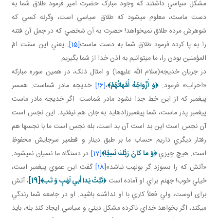
مشکل سياسي داشتند که وجود مبارک حضرت امير فرمود طلاق شما به
دست ماست، معلوم مي شود که طلاق سياسي است، وگرنه کسي که
شوهرش مرده طلاق نمي خواهد! حضرت به آن شخصي که در جمل آن فتنه
را به پا کرده فرمود طلاق شما به دست ماست
[15]
. يعني اين سمَت امّ
المؤمنين بودن را، ما مي توانيم به اذن خدا از شما بگيريم.
در جريان خديجه(سلام الله عليهما) و امثال ذلک، در همين سوره مبارکه
«احزاب» فرمود:
﴿
وَ أَزْواجُهُ أُمَّهاتُهُمْ
﴾
،
[16]
خديجه مادر شماست. همسر
پيغمبر که از اين خط جدا نشود مادر شماست. اگر خديجه مادر ماست
پيغمبر پدر ماست، شما پيغمبرزاده ايد به جان هم نيفتيد. اين نجس است
آن نجس است اين بد است آن بد است، بله نجس است ما با نجس ها هم
رفتار ديگري داريم حساب ما بر طبق دينار و قطمير سرجايش محفوظ
است. هيچ چيزي
﴿
وَ ما كانَ رَبُّكَ نَسِيًّا
﴾
[17]
در دستگاه ما نسيان نمی­شود.
«آتش که را بسوزد گر بولهب نباشد»
[18]
گفت اين عموي پيغمبر است،
خيلي خوب! جهنم براي او آماده است
﴿تَبَّتْ يَدا أَبي‏ لَهَبٍ وَ تَب‏﴾
[19]
، آتش
برای اوست، ولي فعلاً کاري با او نداشته باشيد. او در جامعه شما زندگي
مي کند، اگر بخواهد خداي ناکرده مشکل ديني و سياسي ايجاد کند بله، بايد