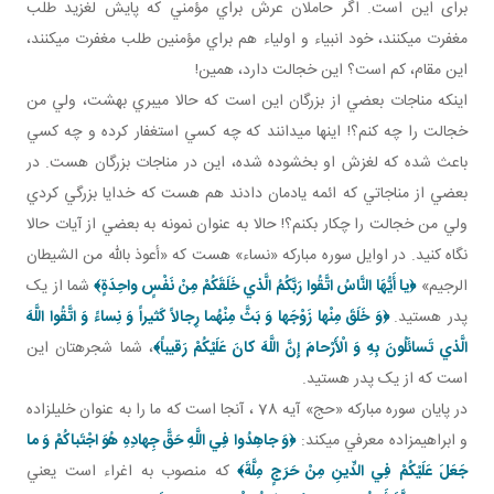
برای اين است. اگر حاملان عرش براي مؤمني که پايش لغزيد طلب
مغفرت مي کنند، خود انبياء و اولياء هم براي مؤمنين طلب مغفرت مي کنند،
اين مقام، کم است؟ اين خجالت دارد، همين!
اينکه مناجات بعضي از بزرگان اين است که حالا مي بري بهشت، ولي من
خجالت را چه کنم؟! اينها مي دانند که چه کسي استغفار کرده و چه کسي
باعث شده که لغزش او بخشوده شده، اين در مناجات بزرگان هست. در
بعضي از مناجاتي که ائمه يادمان دادند هم هست که خدايا بزرگي کردي
ولي من خجالت را چکار بکنم؟! حالا به عنوان نمونه به بعضي از آيات حالا
نگاه کنيد. در اوايل سوره مبارکه «نساء» هست که «أعوذ بالله من الشيطان
الرجيم»
﴿يا أَيُّهَا النَّاسُ اتَّقُوا رَبَّكُمُ الَّذي خَلَقَكُمْ مِنْ نَفْسٍ واحِدَةٍ﴾
شما از يک
پدر هستيد.
﴿وَ خَلَقَ مِنْها زَوْجَها وَ بَثَّ مِنْهُما رِجالاً كَثيراً وَ نِساءً وَ اتَّقُوا اللَّهَ
الَّذي تَسائَلُونَ بِهِ وَ الْأَرْحامَ إِنَّ اللَّهَ كانَ عَلَيْكُمْ رَقيباً﴾
، شما شجره تان اين
است که از يک پدر هستيد.
در پايان سوره مبارکه «حج» آيه 78 ، آنجا است که ما را به عنوان خليل زاده
و ابراهيم زاده معرفي مي کند:
﴿وَ جاهِدُوا فِي اللَّهِ حَقَّ جِهادِهِ هُوَ اجْتَباكُمْ وَ ما
جَعَلَ عَلَيْكُمْ فِي الدِّينِ مِنْ حَرَجٍ مِلَّةَ﴾
که منصوب به اغراء است يعني