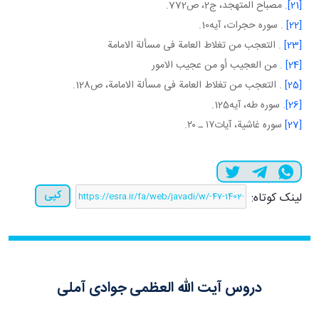
[21]
. مصباح المتهجد، ج‏2، ص772.
[22]
. سوره حجرات، آيه10.
[23]
. التعجب من تغلاط العامة فی مسألة الامامة
[24]
. من العجيب أو من عجيب الامور
[25]
. التعجب من تغلاط العامة فی مسألة الامامة، ص128.
[26]
. سوره طه، آيه125.
[27]
سوره غاشية، آيات١٧ ـ ٢٠.
کپی
لینک کوتاه:
دروس آیت الله العظمی جوادی آملی