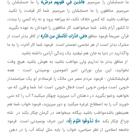
ما حسابشان را مي رسيم.
﴿
الَّذِينَ فِي قُلُوبِهِم مَرَضٌ
﴾
را ما حسابشان را
مي رسيم. منافقون را ما حسابشان را مي رسيم. شما کار قيامت را نکنيد.
مواظب باشيد که کسي خلاف نکند، نه بيراهه برود و نه راه کسي را ببندد،
تا کشور آرام باشد. شما مي خواهيد کار منافقون را خودتان به عهده بگيريد.
قرآن صريحاً فرمود منافق
﴿
فِي الدَّرْكِ الْأَسْفَلِ مِنَ النَّار
﴾
از کافر بدتر است از
مشرک بدتر است از هر نجسی نجس­تر است. فرمود شما کار آخرت را به ما
واگذاريد در دنيا به جان هم نيفتيد يک زندگی آرامی داشته باشيد.
از منافق بدتر ما نداريم ولی مواظب باشيد به هوش باشيد هيچ وقت
نخوابيد، اين بيان نورانی امير المومنين بوسيدنی است - همه
فرمايشاتشان - فرمود مردم مصر من مالک را فرستادم او يک سياستمدار
خوبی است مؤمن خوبی است فعال خوبی است اما شما وقتی که می­
خواهيد وضو بگيريد در دهنتان آب می­ريزيد چهکار می­کنيد؟ آب را که نمی
خوريد آب را به اصطلاح غرغره می­کنيد و دور می­ريزيد، فرمود خواب شما هم
همينطور باشدمواظب باشيد بيگانه می­خواهد در کرمان چکار بکند در شاه
چراغ چکار بکند
«لَا تَذُوقُوا النَّوْمَ إِلَّا
» اين حرف بوسيدنی است. فرمود
جامعه اسلامی از نظر سياسی، خواب را بايد مثل اينکه آب را در دهن