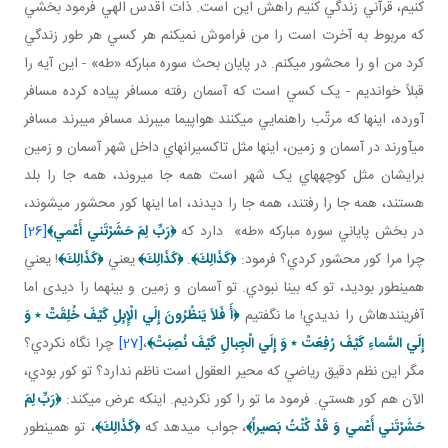
کنيم، قرآني زندگي کنيم راهش اين است. ذات اقدس الهي فرمود بخشي
که مربوط به آخرت است را من فراموش نمي کنم هر کسي هر طور زندگي
کرد من او را محشور مي کنم. در پايان بحث سوره مبارکه «طه» - اين آيه را
قبلاً خوانديم - يک کسي است که آسمان رفته مسافر پياده کرده مسافر
آورده، اينها که مرتّب راهنمايي مي کنند هواپيما مي برند مسافر مي برند مسافر
مي آورند در آسمان و زمين، اينها مثل تاکسيران هاي داخل شهر آسمان و زمين
برايشان مثل کوچه هاي يک شهر است همه جا مي روند، همه جا را بلد
هستند، همه جا را رفتند، همه جا را ديدند، اما اينها کور محشور مي شوند،
در بخش پاياني سوره مبارکه «طه» دارد که
﴿
رَبِّ لِمَ حَشَرْتَني‏ أَعْمي‏
﴾
[26]
چرا مرا کور محشور کردي؟ فرمود:
﴿كَذَالِكَ﴾
.
﴿كَذَالِكَ﴾
يعني
﴿كَذَالِكَ﴾
! يعني
همين طور بوديد، تو که بينا نبودي. تو آسمان و زمين و بينهما را ديدی اما
آفريننده اش را نديدي! ما نگفتيم
﴿
أَ فَلاَ يَنظُرُونَ إِلَي الْإِبِلِ كَيْفَ خُلِقَتْ
٭
وَ
إِلَي السَّماءِ كَيْفَ رُفِعَتْ
٭
وَ إِلَي الْجِبالِ كَيْفَ نُصِبَتْ
﴾
،
[27]
چرا نگاه نکردي؟
مگر اين نظم دقيق رياضي که محير العقول است ناظم ندارد؟ تو کور بودي،
الآن هم کور هستي. فرمود ما تو را کور نکرديم. اينکه عرض مي کند:
﴿
رَبِّ لِمَ
حَشَرْتَني‏ أَعْمي‏ وَ قَدْ كُنْتُ بَصيراً
﴾
، جواب مي دهد که
﴿كَذَالِكَ﴾
، تو همين طور