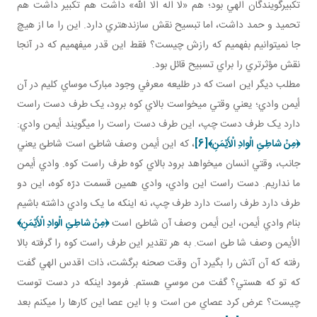
تکبيرگويندگان الهي بود؛ هم «لا اله الا الله» داشت هم تکبير داشت هم
تحميد و حمد داشت، اما تبسيح نقش سازنده تري دارد. اين را ما از هيچ
جا نمي توانيم بفهميم که رازش چيست؟ فقط اين قدر مي فهميم که در آنجا
نقش مؤثرتري را براي تسبيح قائل بود.
مطلب ديگر اين است که در طليعه معرفي وجود مبارک موساي کليم در آن
أيمن وادي؛ يعني وقتي مي خواست بالاي کوه برود، يک طرف دست راست
دارد يک طرف دست چپ، اين طرف دست راست را مي گويند أيمن وادي:
﴿مِنْ شاطِئِ الْوادِ الْأَيْمَنِ‏﴾
[6]
، که اين أيمن وصف شاطئ است شاطئ يعني
جانب، وقتي انسان مي خواهد برود بالاي کوه طرف راست کوه. وادي أيمن
ما نداريم. دست راست اين وادي، وادي همين قسمت درّه کوه، اين دو
طرف دارد طرف راست دارد طرف چپ، نه اينکه ما يک وادي داشته باشيم
بنام وادي أيمن، اين أيمن وصف آن شاطئ است
﴿مِنْ شاطِئِ الْوادِ الْأَيْمَنِ‏﴾
الأيمن وصف شا طئ است. به هر تقدير اين طرف راست کوه را گرفته بالا
رفته که آن آتش را بگيرد آن وقت صحنه برگشت، ذات اقدس الهي گفت
که تو که هستي؟ گفت من موسي هستم. فرمود اينکه در دست توست
چيست؟ عرض کرد عصاي من است و با اين عصا اين کارها را مي کنم بعد