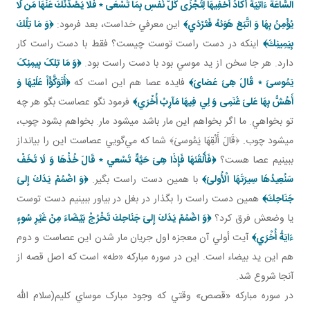
السَّاعَةَ ءَاتِيَةٌ أَكاَدُ أُخْفِيهَا لِتُجْزَى‏ كُلُّ نَفْسِ بِمَا تَسْعَى‏
٭
فَلَا يَصُدَّنَّكَ عَنْهَا مَن لَّا
يُؤْمِنُ بِهَا وَ اتَّبَعَ هَوَئهُ فَتَرْدَي﴾
اين معرفي خداست، بعد فرمود:
﴿وَ مَا تِلْكَ
بِيَمِينِكَ﴾
اينکه در دست راست توست چيست؟ فقط با دست راست کار
دارد. هر جا سخن از يد موسي بود با دست راست بود.
﴿وَ مَا تِلکَ بِيمِنِکَ
يَمُوسىَ‏
٭
قَالَ هِىَ عَصَاىَ﴾
فايده عصا هم اين است که
﴿أَتَوَكَّؤُاْ عَلَيْهَا وَ
أَهُشُّ بِهَا عَلىَ‏ غَنَمِى وَ لِي‏ فِيهَا مَآرِبُ أُخْرَي﴾
فرمود نگو عصاست بگو هر چه
تو بخواهي. ما اگر بخواهم اين مار باشد مي شود مار. بخواهم بشود چوب،
مي شود چوب. ﴿قَالَ أَلْقِهَا يَمُوسىَ﴾ شما که مي‌گويي عصاست اين را بيانداز
ببينيم عصا هست؟
﴿فَأَلْقَئهَا فَإِذَا هِىَ حَيَّةٌ تَسْعي ٭ قَالَ خُذْهَا وَ لَا تَخَفْ
سَنُعِيدُهَا سِيرَتَهَا الْأُولىَ﴾
با همين دست راست بگير.
﴿وَ اضْمُمْ يَدَكَ إِلىَ‏
جَنَاحِكَ﴾
همين دست راست را بگذار در بغل در بياور ببينيم دست توست
يا وضعش فرق کرد؟
﴿وَ اضْمُمْ يَدَكَ إِلىَ‏ جَنَاحِكَ تَخْرُجْ بَيْضَاءَ مِنْ غَيْرِ سُوءٍ
ءَايَةً أُخْرَي﴾
آيت أولي آن معجزه اول جريان مار شدن اين عصاست و دوم
هم اين يد بيضاء است. اين در سوره مبارکه «طه» است که اصل قصه از
آنجا شروع شد.
در سوره مبارکه «قصص» وقتي که وجود مبارک موساي کليم(سلام الله