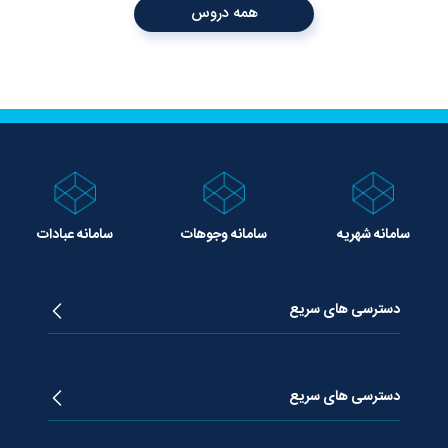
همه دروس
سامانه شهریه
سامانه وجوهات
سامانه عبادات
دسترسی های سریع
زندگینامه آیت الله جوادی آملی
دروس تفسیر معظم له
دسترسی های سریع
دروس اخلاق معظم له
دروس فقه معظم له
پژوهشگاه علـوم وحیــانی معارج