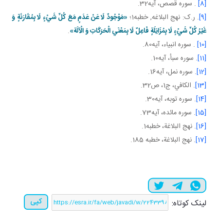
[8]
. سوره قصص، آيه32.
[9]
. ر.ک: نهج البلاغه, خطبه1؛
«مَوْجُودٌ لَا عَنْ عَدَمٍ مَعَ كُلِّ شَيْ‏ءٍ لَا بِمُقَارَنَةٍ وَ
غَيْرُ كُلِّ شَيْ‏ءٍ لَا بِمُزَايَلَةٍ فَاعِلٌ لَا بِمَعْنَي الْحَرَكَاتِ وَ الْآلَة»
.
[10]
. سوره انبياء، آيه80.
[11]
. سوره سبأ، آيه10.
[12]
. سوره نمل، آيه16.
[13]
. الكافي، ج‏1، ص32.
[14]
. سوره توبه، آيه30.
[15]
. سوره مائده، آيه73.
[16]
. نهج البلاغة، خطبه1.
[17]
. نهج البلاغة، خطبه 185.
کپی
لینک کوتاه: