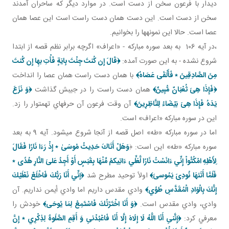
ديدار با فرعون سخن از دست است. در موارد ديگر که ساحران آمدند
سخن از دست است. اين دست همان دست راست است اين عصا همان
عصا است. حالا اين نمونه ها را بخوانيم.
،در آيه 106 به بعد سوره مبارکه - «اعراف» اگرچه برابر نظم قصه از ابتدا
شروع نشده - به اين صورت آمده:
﴿قَالَ إِن كُنتَ جِئْتَ بِايَةٍ فَأْتِ بهِا إِن كُنتَ
مِنَ الصَّادِقِينَ
٭
فَأَلْقَى‏ عَصَاهُ﴾
با همان دست راست همان عصا را انداخت
﴿فَإِذَا هِىَ ثُعْبَانٌ مُّبِينٌ﴾
همان دست راست را در جيبش گذاشت
﴿وَ نَزَعَ
يَدَهُ فَإِذَا هِىَ بَيْضَاءُ لِلنَّاظِرِينَ﴾
آن وقت فرعون آن حرف هاي تهمت وار را زد.
اين در سوره مبارکه «اعراف» است.
اما در سوره مبارکه «طه» اصل قصه از آنجا شروع مي شود. آيه 9 به بعد
سوره مبارکه «طه» اين است: ﴿
وَهَلْ أَتَاكَ حَدِيثُ مُوسَى
٭ إِذْ رَءَا نَارًا فَقَالَ
لِأَهْلِهِ امْكُثُواْ إِنِّي ءَانَسْتُ نَارًا لَّعَلِّي ءَاتِيكمُ مِّنْهَا بِقَبَسٍ أَوْ أَجِدُ عَلىَ النَّارِ هُدًى
٭
فَلَمَّا أَتَئهَا نُودِىَ يَمُوسىَ﴾
اولاً توحيد مطرح شد
﴿إنِّي أَنَا رَبُّكَ فَاخْلَعْ نَعْلَيْكَ
إِنَّكَ بِالْوَادِ الْمُقَدَّسِ طُوًي﴾
وادي مقدس داريم اما وادي أيمن نداريم. آن
وادي، وادي مقدس است.
﴿وَ أَنَا اخْتَرْتُكَ فَاسْتَمِعْ لِمَا يُوحَى﴾
خودش را
معرفي کرد:
﴿إِنَّنىِ أَنَا اللَّهُ لَا إِلَاهَ إِلَّا أَنَا فَاعْبُدْنىِ وَ أَقِمِ الصَّلَوةَ لِذِكْرِي ٭ إِنَّ