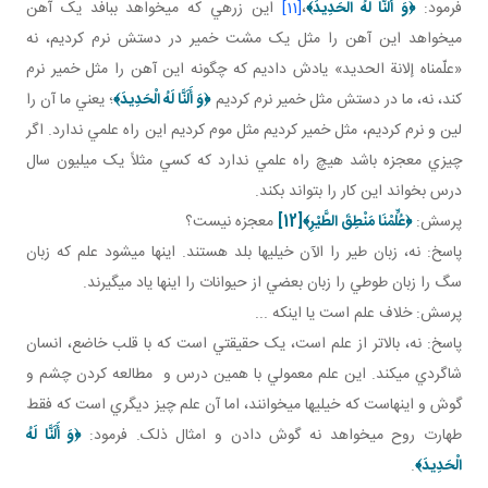
فرمود:
﴿
وَ أَلَنَّا لَهُ الْحَدِيدَ
﴾
،
[11]
اين زرهي که مي خواهد ببافد يک آهن
مي خواهد اين آهن را مثل يک مشت خمير در دستش نرم کرديم، نه
«علّمناه إلانة الحديد» يادش داديم که چگونه اين آهن را مثل خمير نرم
کند، نه، ما در دستش مثل خمير نرم کرديم
﴿
وَ أَلَنَّا لَهُ الْحَدِيدَ
﴾
؛ يعني ما آن را
لين و نرم کرديم، مثل خمير کرديم مثل موم کرديم اين راه علمي ندارد. اگر
چيزي معجزه باشد هيچ راه علمي ندارد که کسي مثلاً يک ميليون سال
درس بخواند اين کار را بتواند بکند.
پرسش:
﴿
عُلِّمْنَا مَنْطِقَ الطَّيْرِ
﴾
[12]
معجزه نيست؟
پاسخ: نه، زبان طير را الآن خيلي ها بلد هستند. اينها مي شود علم که زبان
سگ را زبان طوطي را زبان بعضي از حيوانات را اينها ياد مي گيرند.
پرسش: خلاف علم است يا اينکه ...
پاسخ: نه، بالاتر از علم است، يک حقيقتي است که با قلب خاضع، انسان
شاگردي مي کند. اين علم معمولي با همين درس و مطالعه کردن چشم و
گوش و اينهاست که خيلي ها مي خوانند، اما آن علم چيز ديگري است که فقط
طهارت روح مي خواهد نه گوش دادن و امثال ذلک. فرمود:
﴿
وَ أَلَنَّا لَهُ
الْحَدِيدَ
﴾
.