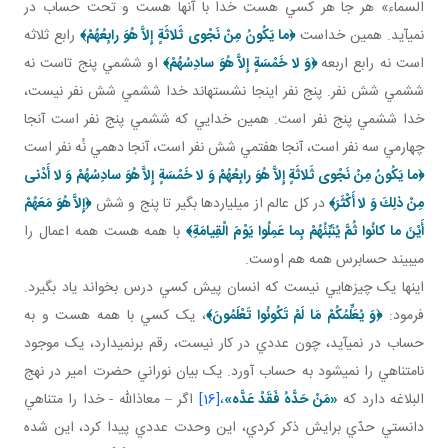
السماء» هر جا هر کسي هست خدا با آنها هست و تحت حساب در
نمي آيد. همين خداست
﴿ما يَكُونُ مِنْ نَجْوى‏ ثَلاثَةٍ إِلاَّ هُوَ رابِعُهُمْ﴾
رابع ثلاثه
است نه رابع اربعه
﴿وَ لا خَمْسَةٍ إِلاَّ هُوَ سادِسُهُمْ﴾
او ششمي پنج تاست نه
ششمي شش نفر. پنج نفر اينجا نشسته اند خدا ششمي شش نفر نيست،
خدا ششمي پنج نفر است. همين خدايي که ششمي پنج نفر است آنجا
چهارمي سه نفر است، آنجا هفتمي شش نفر است، آنجا دهمي نُه نفر است
﴿ما يَكُونُ مِنْ نَجْوى‏ ثَلاثَةٍ إِلاَّ هُوَ رابِعُهُمْ وَ لا خَمْسَةٍ إِلاَّ هُوَ سادِسُهُمْ وَ لا أَدْنى‏
مِنْ ذلِكَ وَ لا أَكْثَرَ﴾
در کل عالم از ميلياردها بگير تا پنج و شش
﴿إِلاَّ هُوَ مَعَهُمْ
أَيْنَ ما كانُوا ثُمَّ يُنَبِّئُهُمْ بِما عَمِلُوا يَوْمَ الْقِيامَةِ﴾
با همه هست همه اعمال را
مي بيند حسابرس همه هم اوست.
اينها يک چيزهايي نيست که انسان پيش کسي درس بخواند ياد بگيرد.
فرمود:
﴿
وَ يُعَلِّمُكُمْ مَا لَمْ تَكُونُوا تَعْلَمُونَ
﴾
، يک کسي با همه هست و به
حساب در نمي آيد، چون عددي در کار نيست، رقم برنمي دارد، يک موجود
نامتناهي را نمي شود به حساب آورد. يک بيان نوراني حضرت امير در نهج
البلاغه دارد که
«مَنْ حَدَّهُ فَقَدْ عَدَّه‏»
،
[16]
اگر – معاذالله - خدا را متناهي
دانستي حدّي برايش ذکر کردي، اين وحدت عددي پيدا کرد، اين شده