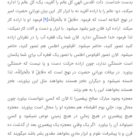
بدست خداست. ذات اقدس الهي کل عالم را آفريد، يک؛ کل عالم را اداره
مي کند، دو؛ عالم را با اراده آفريد نه با ابزار کار. اين بيان نوراني حضرت امير
در نهج البلاغه است که فرمود: «فَاعِلٌ لا بالْحَرَكَةُ»
[9]
فرمود او با اراده کار
مي کند. اراده کرد فلان چيز بشود مي شود. با ابزار و دست و آلات کار نمي کند؛
لذا فرمود خدا خستگي ندارد. الآن شما يک قطره آب را در نظرتان اراده
کنيد تصور کنيد، حاضر مي شود. اقيانوس اطلس هم تصور کنيد، حاضر
مي شود. الآن تصور اقيانوس اطلس با تصور يک قطره آب براي شما يکسان
است خستگي ندارد، چون اراده حرکت دست و پا نيست که خستگي
بياورد. در بيانات نوراني حضرت در نهج است که «فَاعِلٌ لا بالْحَرَكَةُ»، لذا
خسته نمي شود و ديگران عاجز هستند بخواهند مثل اين بياورند، عاجز
هستند بخواهند اين را به هم بزنند.
معجزه وجود مبارک صالح پيغمبررا تا الآن که کسي نتوانست بياورد چون
محال بود، «إلي يوم القيامة» هم معجزه او را محال است بياورند. معجزه
هيچ پيغمبري در هيچ زماني در هيچ زميني عوض نمي شود و کسي
نمي تواند آن را بياورد. اگر يک وقتي معجزه يک پيغمبري بعد از گذشت ده
قرن و با پيشرفت علوم و ابزار مادي بخواهد مقدور بشر باشد مي گويند که