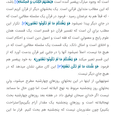
است که وجود مبارک پيغمبر آمده است
﴿
يُعَلِّمُهُمُ الْكِتَابَ وَ الْحِكْمَةَ
﴾
[1]
باشد،
که اين مطالب متداول قرآني است. يک بخش هاي ديگر از قرآن کريم است
- که قبلاً هم به عرضتان رسيد - فرمود در قرآن يک سلسله مطالبي است که
در جاي ديگر پيدا نمي شود
﴿
وَ يُعَلِّمُكُمْ مَا لَمْ تَكُونُوا تَعْلَمُونَ
﴾
[2]
. تکرار اين
مطلب براي آن است که تفسير قرآن دو قسم است: يک قسمت همان
علوم رايج و معمولي است که فقه است و اصول دين است و احکام است
و اخلاق است و امثال ذلک. يک قسمت يک سلسله مطالبي است که در
هيچ جا نيست، اصلاً نمي شود آنها را در جايي غير قرآن بدست آورد که از
اين قسم تعبير مي کند
﴿
وَ يُعَلِّمُكُمْ مَا لَمْ تَكُونُوا تَعْلَمُونَ
﴾
. به خود پيغمبر هم
فرمود:
﴿
وَ عَلَّمَكَ مَا لَمْ تَكُن تَعْلَمُ
﴾
[3]
اين کان منفي نشان مي دهد که در
هيچ جاي ديگر نيست.
نمونه هايي از اين­ها در اين بحث هاي روزهاي چهارشنبه مطرح مي شود، ولي
بحث هاي روز پنج شنبه مربوط به نهج البلاغه است اما چون حال ما مساعد
نيست اگر خداي سبحان توفيق داد در هفته بعد روزهاي چهارشنبه بحث
نهج البلاغه است و روزهاي پنج شنبه يک مقدار آرام بگيريم(استراحت
بکنيم) چون مقدورمان نيست که پنج شنبه هم بحث کنيم. قرار ما اين