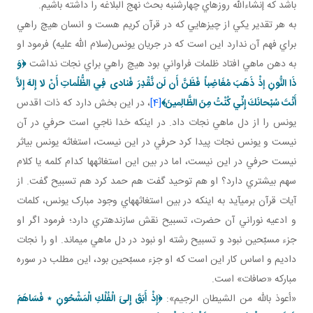
باشد که إن شاءالله روزهاي چهارشنبه بحث نهج البلاغه را داشته باشيم.
به هر تقدير يکي از چيزهايي که در قرآن کريم هست و انسان هيچ راهي
براي فهم آن ندارد اين است که در جريان يونس(سلام الله عليه) فرمود او
به دهن ماهي افتاد ظلمات فراواني بود هيچ راهي براي نجات نداشت
﴿
وَ
ذَا النُّونِ إذْ ذَهَبَ مُغَاضِباً
فَظَنَّ أَن لَن نَّقْدِرَ
فَنادى‏ فِي الظُّلُماتِ أَنْ لا إِلهَ إِلاَّ
أَنْتَ سُبْحانَكَ إِنِّي كُنْتُ مِنَ الظَّالِمينَ
﴾
[4]
، در اين بخش دارد که ذات اقدس
يونس را از دل ماهي نجات داد. در اينکه خدا ناجي است حرفي در آن
نيست و يونس نجات پيدا کرد حرفي در اين نيست، استغاثه يونس بي اثر
نيست حرفي در اين نيست، اما در بين اين استغاثه ها کدام کلمه يا کلام
سهم بيشتري دارد؟ او هم توحيد گفت هم حمد کرد هم تسبيح گفت. از
آيات قرآن برمي آيد به اينکه در بين استغاثه هاي وجود مبارک يونس، کلمات
و ادعيه نوراني آن حضرت، تسبيح نقش سازنده تري دارد؛ فرمود اگر او
جزء مسبّحين نبود و تسبيح رشته او نبود در دل ماهي مي ماند. او را نجات
داديم و اساس کار اين است که او جزء مسبّحين بود، اين مطلب در سوره
مبارکه «صافات» است.
«أعوذ بالله من الشيطان الرجيم»:
﴿إِذْ أَبَقَ إِلىَ الْفُلْكِ الْمَشْحُونِ ٭ فَسَاهَمَ