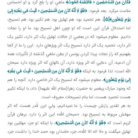
فَكاَنَ مِنَ الْمُدْحَضِينَ
٭
فَالْتَقَمَهُ الْحُوتُ﴾
ماهي او را بلع کرد و او احساس
ملامت مي کرد. بعد فرمود:
﴿فَلَوْ لَا أَنَّهُ كاَنَ مِنَ الْمُسَبِّحِينَ
٭
لَلَبِثَ فىِ بَطْنِهِ إِلىَ‏
يَوْمِ يُبْعَثُون‏﴾
[5]
، هم تحميد بود هم تهليل بود هم تکبير بود هم تسبيح،
اما استدلال قرآن اين است که او چون اهل تسبيح بود ما او را نجات
داديم. معلوم مي شود که در بعضي از حالات تهليل يک اثر دارد، تکبير يک
اثر دارد، تحميد يک اثر دارد تسبيح يک اثر ويژه اي دارد. اين را ما از کجا
بفهميم که راز نجات پيدا کردن يونس از بطن ماهي گذشته از تأثيرات همه
آن ادعيه، آن دعايي که اثر ويژه دارد، آن ناله اي که اثر ويژه دارد سبحان
الله است؛ لذا فرمود به اينکه
﴿فَلَوْ لَا أَنَّهُ كاَنَ مِنَ الْمُسَبِّحِينَ
٭
لَلَبِثَ فىِ بَطْنِهِ
إِلىَ‏ يَوْمِ يُبْعَثُون‏﴾
، معلوم مي شود که تسبيح يک اثر خاصي دارد. آنچه را هم
که وجود مبارک پيغمبر به حضرت زهرا(سلام الله عليهما) داد، با اينکه تکبير
هست تحميد هست، اما بنام تسبيحات معروف است.
به هر تقدير رازش چيست را ما نمي دانيم، ولي اين قَدر هست که اثر
مهمّش مربوط به تسبيح بود. «سبحان الله» اين اثر را دارد. برهان قرآن
کريم است که
﴿فَلَوْ لَا أَنَّهُ كاَنَ مِنَ الْمُسَبِّحِينَ‏﴾
، با اينکه او جزء مهللين بود
تهليل مي گفت و «لا اله الا الله»، جزء حامدان بود حمد خدا را داشت، جزء