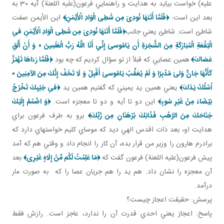
عليه) خواست بيايد به هدايت و راهنمايي فرعون(عليه اللعنة) آيه 30 به
بعد اين است:
﴿فَلَمَّا أَتَئهَا نُودِىَ مِن شَطِى الْوَادِ الْأَيْمَنِ﴾
اين الأيمن صفت
شاطئ است. شاطئ يعني جانب
﴿فَلَمَّا أَتَئهَا نُودِىَ مِن شَطِى الْوَادِ الْأَيْمَنِ
فىِ
الْبُقْعَةِ الْمُبَارَكَةِ مِنَ الشَّجَرَةِ أَن يَامُوسىَ إِنِّي أَنَا اللَّهُ رَبُّ الْعَلَمِينَ
٭
وَ أَنْ أَلْقِ
عَصَاكَ﴾
همين عصايي که قبلاً از تو سؤال کرديم که چه بود
﴿فَلَمَّا رَءَاهَا تَهْتزَّ
كَأَنَّهَا جَانٌّ وَلىَ‏ مُدْبِرًا وَ لَمْ يُعَقِّبْ يَامُوسىَ أَقْبِلْ وَ لَا تَخَفْ إِنَّكَ مِنَ الآمِنِينَ
٭
اُسْلُكْ يَدَكَ﴾
يعني همين يد يميني که گفتيم همين يد
﴿فىِ جَيْبِكَ تَخْرُجْ
بَيْضَاءَ مِنْ غَيْرِ سُوءٍ﴾
اين دو تا آيه و دو تا معجزه است.
﴿وَ اضْمُمْ إِلَيْكَ
جَنَاحَكَ مِنَ الرَّهْبِ فَذَانِكَ بُرْهَنَانِ مِن رَّبِّكَ﴾
برو به طرف فرعون براي
هدايت او، بعد ذات اقدس الهي ديد که موساي کليم خواسته اي دارد که
برادرم هارون را وزير من قرار بده، آن کار را انجام داد و وقتي هم که آمد
پيش فرعون(عليه اللعنة) فرعون گفت که
﴿مَا عَلِمْتُ لَكُم مِّنْ إِلَاهٍ غَيْرِى﴾
بعد
آن معجزه را نشان داد. هم يد را هم جريان عصا را که به صورت مار
درآمد.
پرسش: حقيقت اعجاز چيست؟
پاسخ: اعجاز يعني احدي قدرت آن را ندارد، عاجز است. رازش فقط