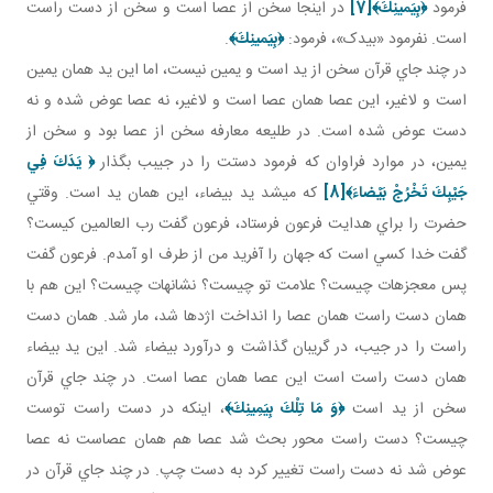
فرمود
﴿بِ
يَمينِكَ‏
﴾
[7]
در اينجا سخن از عصا است و سخن از دست راست
است. نفرمود «بيدک»، فرمود:
﴿بِ
يَمينِكَ‏
﴾
.
در چند جاي قرآن سخن از يد است و يمين نيست، اما اين يد همان يمين
است و لاغير، اين عصا همان عصا است و لاغير، نه عصا عوض شده و نه
دست عوض شده است. در طليعه معارفه سخن از عصا بود و سخن از
يمين، در موارد فراوان که فرمود دستت را در جيبب بگذار
﴿
يَدَكَ فِي
جَيْبِكَ
تَخْرُجْ بَيْضاءَ﴾
[8]
که مي شد يد بيضاء، اين همان يد است. وقتي
حضرت را براي هدايت فرعون فرستاد، فرعون گفت رب العالمين کيست؟
گفت خدا کسي است که جهان را آفريد من از طرف او آمدم. فرعون گفت
پس معجزه ات چيست؟ علامت تو چيست؟ نشانه­ات چيست؟ اين هم با
همان دست راست همان عصا را انداخت اژدها شد، مار شد. همان دست
راست را در جيب، در گريبان گذاشت و درآورد بيضاء شد. اين يد بيضاء
همان دست راست است اين عصا همان عصا است. در چند جاي قرآن
سخن از يد است
﴿
وَ مَا تِلْكَ بِيَمِينِكَ‏
﴾
، اينکه در دست راست توست
چيست؟ دست راست محور بحث شد عصا هم همان عصاست نه عصا
عوض شد نه دست راست تغيير کرد به دست چپ. در چند جاي قرآن در