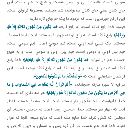
سومي هست، فاصله اولي و سومي هست و هيچ جا هم نيست. اين
جان کَندن يعني جان کَندن مي خواهد، شما مي بينيد تفسيرها فراوان است.
اين از آن چيزهايي است که فرمود ما يک حرف هاي تازه داريم.
فرمود خدا رابع ثلاثه است، نه رابع اربعه
﴿ما يَكُونُ مِنْ نَجْوى‏ ثَلاثَةٍ إِلاَّ هُوَ
رابِعُهُمْ﴾
رابع ثلاثه است نه رابع اربعه، چهار نفر نيستند اينجا، اينجا سه نفر
هستند. يک کسي قيم اوّلي است، قيم دومي است، قيم سومي است،
قيم بين اولي و دومي است، قيم بين اولي و سومي است و به هيچ
حساب هم در نمي آيد
﴿ما يَكُونُ مِنْ نَجْوى‏ ثَلاثَةٍ إِلاَّ هُوَ رابِعُهُمْ﴾
خدا رابع
ثلاثه است نه رابع اربعه. رابع اربعه کفر است رابع ثلاثه توحيد است. اين
از همان چيزهايي است که
﴿
وَ يُعَلِّمُكُمْ مَا لَمْ تَكُونُوا تَعْلَمُونَ
﴾
.
در آيه 7 سوره مبارکه «مجادله»:
﴿أَ لَمْ تَرَ أَنَّ اللَّهَ يَعْلَمُ ما فِي السَّماواتِ وَ ما
فِي الْأَرْضِ ما يَكُونُ مِنْ نَجْوى‏ ثَلاثَةٍ إِلاَّ هُوَ رابِعُهُمْ﴾
هر سه نفري که هستند
خدا با آنهاست اما جمعاً چهار نفر نيستند اينجا، اينجا سه نفر هستند فقط.
آنجا که چهار نفر هستند خدا خامس اربعه است نه خامس خمسه. آن
مجلس که شش نفرند خدا سابع ستّه است نه سابع سبعه. آنجا که هزار
نفرند خدا آنجا هم هست در کل کره زمين و آسمان و «بين الارض و