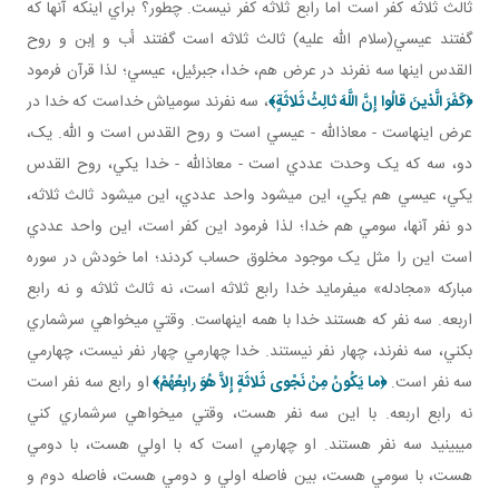
ثالث ثلاثه کفر است اما رابع ثلاثه کفر نيست. چطور؟ براي اينکه آنها که
گفتند عيسي(سلام الله عليه) ثالث ثلاثه است گفتند أب و إبن و روح
القدس اينها سه نفرند در عرض هم، خدا، جبرئيل، عيسي؛ لذا قرآن فرمود
﴿
كَفَرَ الَّذينَ قالُوا إِنَّ اللَّهَ ثالِثُ ثَلاثَةٍ
﴾
، سه نفرند سومي اش خداست که خدا در
عرض اينهاست - معاذالله - عيسي است و روح القدس است و الله. يک،
دو، سه که يک وحدت عددي است - معاذالله - خدا يکي، روح القدس
يکي، عيسي هم يکي، اين مي شود واحد عددي، اين مي شود ثالث ثلاثه،
دو نفر آنها، سومي هم خدا؛ لذا فرمود اين کفر است، اين واحد عددي
است اين را مثل يک موجود مخلوق حساب کردند؛ اما خودش در سوره
مبارکه «مجادله» مي فرمايد خدا رابع ثلاثه است، نه ثالث ثلاثه و نه رابع
اربعه. سه نفر که هستند خدا با همه اينهاست. وقتي مي خواهي سرشماري
بکني، سه نفرند، چهار نفر نيستند. خدا چهارمي چهار نفر نيست، چهارمي
سه نفر است.
﴿ما يَكُونُ مِنْ نَجْوى‏ ثَلاثَةٍ إِلاَّ هُوَ رابِعُهُمْ﴾
او رابع سه نفر است
نه رابع اربعه. با اين سه نفر هست، وقتي مي خواهي سرشماري کني
مي بينيد سه نفر هستند. او چهارمي است که با اولي هست، با دومي
هست، با سومي هست، بين فاصله اولي و دومي هست، فاصله دوم و