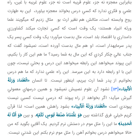
بنابراين معجزه نه جزء علوم قريبه است نه جزء علوم غريبه با غين، راه
علمي و فکري ندارد که کسي درس بخواند معجزه بياورد، اين به طهارت
روح وابسته است، مثالش هم نظير ارث بو. مثال زديم که مي گويند علما
ورثه انبياء هستند؛ يک وقت است که کسي تجارت مي کند کشاورزي
دامداري يا اقتصاد بلد است، مال بدست مي آورد؛ يک وقت کسي پسر يک
پدر سرمايه دار است، او هم مال بدست آورده است، نمي شود گفت که
جناب عالي چکار کردي که اين مال به شما رسيد؟ ما هم اين کار را بکنيم،
اين پيوند مي خواهد اين رابطه مي خواهد اين درس و بحثي نيست، چون
اين با او رابطه دارد به اين مي رسد. اين راه علمي ندارد که ما هم درس
بخوانيم از پدر شما ارث ببريم، اين طور نيست. تا انسان
«الْعُلَمَاءَ وَرَثَةُ
الْأَنْبِيَاء»
[13]
نشود آن علوم نصيبش نمي شود و همين درس هاي معمولي
گيرش مي آيد؛ اگر بخواهد از راه پيوند که درسي نيست کسبي نيست
پيوندي است
«الْعُلَمَاءَ وَرَثَةُ الْأَنْبِيَاء»
بشود راهش همين است؛ لذا قرآن
کريم خيلي فرق گذاشته بين
﴿
وَ عَلَّمْنَاهُ صَنْعَةَ لَبُوسٍ لَكُمْ
﴾
، و بين
﴿
وَ أَلَنَّا لَهُ
الْحَدِيدَ
﴾
ما اين را مثل موم در دستش نرم کرديم. يک آقايي بگويد که من
حالا مي خواهم درس بخوانم آهن را مثل موم نرم بکنم اين شدني نيست.