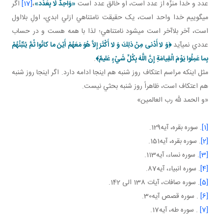
عدد و خدا منزّه از عدد است، او خالق عدد است
«
وَاحِدٌ لَا بِعَدَد
»
،
[17]
اگر
مي گوييم خدا واحد است، يک حقيقت نامتناهي ازلي ابدي، اولِ بلااول
است، آخر بلاآخر است مي شود نامتناهي؛ لذا با همه هست و در حساب
عددي نمي آيد
﴿وَ لا أَدْنى‏ مِنْ ذلِكَ وَ لا أَكْثَرَ إِلاَّ هُوَ مَعَهُمْ أَيْنَ ما كانُوا ثُمَّ يُنَبِّئُهُمْ
بِما عَمِلُوا يَوْمَ الْقِيامَةِ إِنَّ اللَّهَ بِكُلِّ شَيْ‏ءٍ عَليمٌ﴾
.
مثل اينکه مراسم اعتکاف روز شنبه هم اينجا ادامه دارد. اگر اينجا روز شنبه
هم اعتکاف است، ظاهراً روز شنبه بحثي نيست.
«و الحمد لله رب العالمين»
[1]
. سوره بقره، آيه129.
[2]
. سوره بقره، آيه151.
[3]
. سوره نساء، آيه113.
[4]
. سوره انبياء، آيه87.
[5]
. سوره صافات، آيات 138 الی 142.
[6]
. سوره قصص آيه30.
[7]
. سوره طه، آيه17.