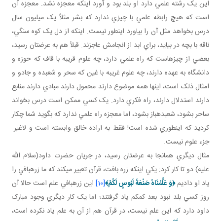
اين يک رشته علمي دارد او بلد بود و آورد اينکه معجزه نشد. معجزه آن
است که هيچ رابطه علمي با چيزي ندارد که بشر مثلاً يک ميليون سال
درس بخواهد مثل آن را بياورد اين طور نيست. اينکه از دل يک کوه سنگي،
ناقه با بچه در بيايد، براي ابد از انجامش عاجزند. قبلاً هم به عرضتان رسيد،
بعضي از چيزهاست که راه علمي دارد، چه علوم قريبه با قاف که حوزه و
دانشگاه به عهده دارند، چه علوم غريبه با غين که سحر و شعبده و جادو و
امثال ذلک است، اينها همه موضوع دارند محمول دارند مبادي دارند منابع
دارند استدلال دارند، راه فکري دارد. يک کسي ممکن است درس بخواند
ساحر بشود، شعبده باز بشود، اما معجزه راه علمي ندارد که بگويد شما چکار
کرديد که اينطوري شده است! فقط به اراده خالق وابسته است و لاغير.
جزء علوم نيست.
مثال ديگري همان جا به عرضتان رسيد، در جريان حضرت داود(سلام الله
عليه) دو تا کار کرد: يکي اينکه زره بافت، قرآن تعبير مي کند که ما زره بافي را
ياد او داديم
﴿
وَ عَلَّمْنَاهُ صَنْعَةَ لَبُوسٍ لَكُمْ
﴾
[10]
اين زره بافي علم است حالا آن
روز کسي بلد نبود بعد کم کم ياد گرفتند؛ اما يک کار ديگري وجود مبارک
داود دارد که اين علم نيست، در قرآن هم از آن به علم ياد نکرده است،