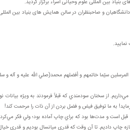
 دانشگاهیان و صاحبنظران در سالن همایش های بنیاد بین المللی
نمایید.
و المرسلين سيّما خاتمهم و أفضلهم محمد(صلي الله عليه و آله و سل
ي مي‌داريم. از سخنان سودمندي که قبلاً فرمودند به ويژه بيانات
مايد! به ما توفيق فيض و فضل بردن از آن ذات را مرحمت کند!
ه ملاحظه مي‌فرماييد، اين تقريباً برای 63 سال قبل است و مدت‌ها بود که براي چاپ آماده 
جازه چاپ داديم. تا آن وقت که قدري ميانسال بوديم و قدري خيال