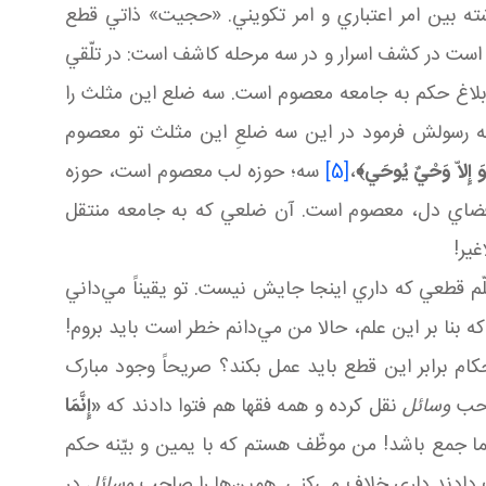
ه بين امر اعتباري و امر تکويني. «حجيت» ذاتي قطع
ت در کشف اسرار و در سه مرحله کاشف است: در تلّقي
بلاغ حکم به جامعه معصوم است. سه ضلع اين مثلث را
 به رسولش فرمود در اين سه ضلعِ اين مثلث تو معصوم
َ إِلاّ وَحْيٌ يُوحَي
﴾
،
[5]
سه؛ حوزه لب معصوم است، حوزه
فضاي دل، معصوم است. آن ضلعي که به جامعه منتقل
ير!
سلّم قطعي که داري اينجا جايش نيست. تو يقيناً مي‌داني
ه بنا بر اين علم، حالا من مي‌دانم خطر است بايد بروم!
ام برابر اين قطع بايد عمل بکند؟ صريحاً وجود مبارک
صاحب
وسائل
نقل کرده و همه فقها هم فتوا دادند که
«إِنَّمَا
ا جمع باشد! من موظّف هستم که با يمين و بيّنه حکم
 دادند داري خلاف مي‌کني. همين‌ها را صاحب
وسائل
در