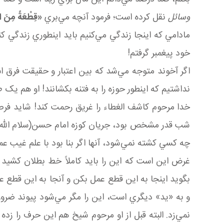
وسائل
نقل کرده است؛ فرمود آنچه مي‌بري
«قِطْعَةً مِنَ ال
مادامي که اين جا زندگي مي‌کنيم بايد اين طوري زندگي ک
خود پيغمبر گرفتم!
اگر آخوند متوجه مي‌شد که بين اعتبار و حقيقت فرق ا
نداشتيم که اين طور حوزه را به فتنه بکشانند! او هم ي
خدا مرحوم کاشف الغطاء را غريق رحمت کند! شايد فرصت 
شب قدر مشخص بود، جريان کوزه امام حسن(سلام الله
چه کسي کشته نمي‌شود، آنها اگر بنا بود با علم غيب عم
غرض اين است که اين را بايد کاملاً خط بطلان کشي
بگويد اينجا به اين قطع عمل بکن و آنجا به اين قطع ع
و به «يد» ديگري است، اين را مگر مي‌شود پيوند ضروري
نمي‌زد. البته قبل از او مرحوم شيخ هم اين حرف را 