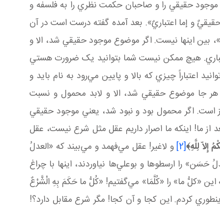
؛ موجود حقيقي را و صاحبان حکمت نظري را به فلسفه و
حقيقيٌ و إما اعتباريٌ». بعد آمده گفته درست است در آن
ة»، بين اينها نيست. اگر موضوع موجود حقيقي شد، الا و
اعتباري. هيچ ممکن نيست شما بتوانيد يک ضرورت هستي
نيد اعتباراً چيزي که بالا و پايين مي‌رود به نام بايد و
 هر جا موضوع حقيقي شد، الا و لابد محمول و نسبت
ز است. اگر محمول بود و نبود شد، يعني موجود حقيقي
از ما! اينکه ما اصرار داريم عقل مثل شرع نيست، عقل
مُ إِلاّ لِلَّهِ
﴾
[2]
و لاغير! عقل مي‌فهمد و مي‌بيند که «العدلُ
 حَسَن» را ارسطوها و بوعلي‌ها نياوردند، اينها با چراغ
کلُّ ما» را «کُلَّمَا» مي‌گفتيم! «كُلُّ ما حَكَمَ بِهِ الْشَّرْعٌ
 طوري کردم. اين کجا و آن کجا! مگر شرع مقابل دارد؟!