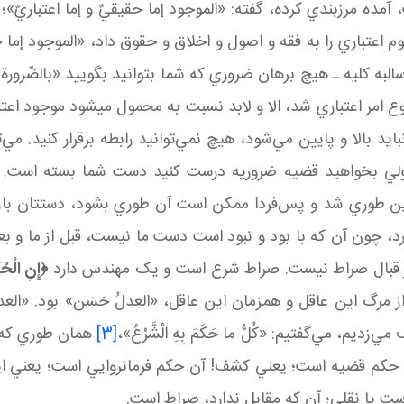
ده مرزبندي کرده، گفته: «الموجود إما حقيقيٌ و إما اعتباريٌ»
م اعتباري را به فقه و اصول و اخلاق و حقوق داد، «الموجود إما 
سالبه کليه ـ هيچ برهان ضروري که شما بتوانيد بگوييد «بالضّرور
 امر اعتباري شد، الا و لابد نسبت به محمول می شود موجود 
د بالا و پايين مي‌شود، هيچ نمي‌توانيد رابطه برقرار کنيد. مي‌توا
يد، ولي بخواهيد قضيه ضروريه درست کنيد دست شما بسته است.
ر اين طوري شد و پس‌فردا ممکن است آن طوري بشود، دستتان با
ون آن که با بود و نبود است دست ما نيست، قبل از ما و بعد 
ر قبال صراط نيست. صراط شرع است و يک مهندس دارد
﴿
إِنِ الْحُكْ
 از مرگ اين عاقل و همزمان اين عاقل، «العدلُ حَسَن» بود. «العدلُ
 مي‌گفتيم: «كُلُّ ما حَكَمَ بِهِ الْشَّرْعٌ»،
[3]
همان طوري که اين «
ست، حکم قضيه است؛ يعني کشف! آن حکم فرمانروايي است؛ يعني اين
ست يا نقلي؛ آن که مقابل ندارد، صراط است.