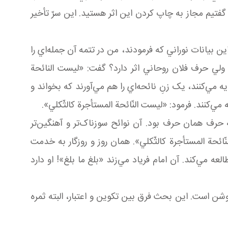
گفتيم مجاز به چاپ کردن اين اثر هستيد. اين سرّ تأخير
ين بيانات نوراني که فرمودند، من در تتمه آن جمله‌اي را
ولي حرف فلان روحاني اثر دارد؟ گفت: «ليست النائحة
مي‌کنند، يک زنِ نائحه‌اي را هم مي‌آورند که بخواند و
ي‌کنند. فرمود: «ليست النّائحة المستأجرة کالثّکلي».
حرف همان حرف بود. آن نوائح سوزناک‌تر و آهنگين‌تر
ائحة المستأجرة کالثّکلي». همان روز و روزگار به خدمت
ه مي‌کند. آن امام فرياد مي‌زند «بلغ ما بلغ»! او دارد
روشن است. اين بحث فرق بين تکوين و اعتبار، البته ثمره