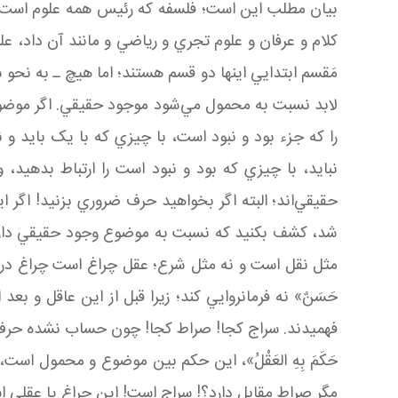
بيان مطلب اين است؛ فلسفه که رئيس همه علوم است، آم
کلام و عرفان و علوم تجري و رياضي و مانند آن داد، علو
مَقسم ابتدايي اينها دو قسم هستند؛ اما هيچ ـ به نحو 
لابد نسبت به محمول مي‌شود موجود حقيقي. اگر موضوع
را که جزء بود و نبود است، با چيزي که با يک بايد و نباي
نبايد، با چيزي که بود و نبود است را ارتباط بده
حقيقي‌اند؛ البته اگر بخواهيد حرف ضروري بزنيد! اگ
شد، کشف بکنيد که نسبت به موضوع وجود حقيقي دارد، چ
مثل نقل است و نه مثل شرع؛ عقل چراغ است چراغ د
حَسَنٌ» نه فرمانروايي کند؛ زيرا قبل از اين عاقل و بعد
فهميدند. سراج کجا! صراط کجا! چون حساب نشده حرف مي‌زديم،
حَكَمَ بِهِ العَقْلُ»، اين حکم بين موضوع و محمول ا
مگر صراط مقابل دارد؟! سراج است! اين چراغ يا عقلي ا