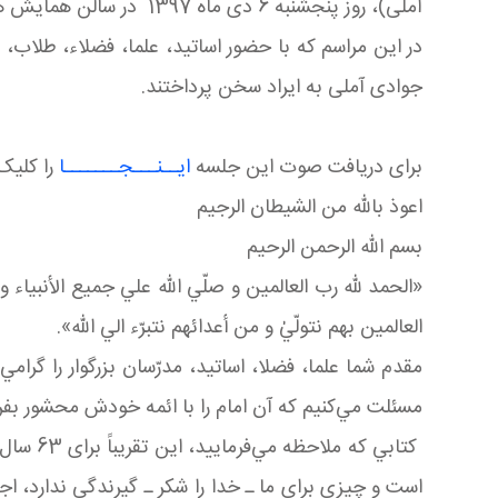
آملی)، روز پنجشنبه 6 دی ماه 1397 در سالن همایش های بنیاد بین المللی علوم وحیانی اسراء برگزار گردید.
در این مراسم که با حضور اساتید، علما، فضلاء، طلاب،
جوادی آملی به ایراد سخن پرداختند.
برای دریافت صوت این جلسه
ایــنـــجـــــــا
را کلیک 
اعوذ بالله من الشيطان الرجيم
بسم الله الرحمن الرحيم
«الحمد لله رب العالمين و صلّي الله علي جميع الأنبياء 
العالمين بهم نتولّيٰ و من أعدائهم نتبرّء الي الله».
مقدم شما علما، فضلا، اساتيد، مدرّسان بزرگوار را گرام
مسئلت مي‌کنيم که آن امام را با ائمه خودش محشور بفر
کتابي ک
است و چيزي براي ما ـ خدا را شکر ـ گيرندگي ندارد، ا