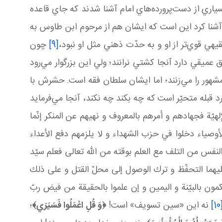
ياري از دست‌پرورده‌هاي امام آشنا شدند که جاي قاعده
آشنا کرد اين است که ايشان هم از مرحوم ابن طاوس به
يهي قوي‌تر از او و به حدّت ذهني مثل او نبود،
[9]
چون
ميقي دارد آنجا کشتي نرانند؛ ولي اين بزرگوار مي‌رود
مشهور را مي‌زنند؛ اما ايشان سلطان فقه است. حشرش با
سي که در مورد قبله متحيّر است که چه بکند چه نکند، آنجا مي‌فرمايد
يّة فجهادهم و أمرهم بالمعروف و نهيهم عن المنكر إنّما
الأوصياء دخلوا في حزب الشهداء و لا يلزمهم دفع الأعداء
فظ النفس من التلف مع العلم بوقته من اللّه تعالى فعلم سيّد
يوجب عليهما التحفّظ و ترك الوصول إلى محلّ القتل و علی ذلك
ون بالبيّنة و اليمين و إن علموا بالحقيقة من فيض ربّ
[10
نه اين «سين تسويف» است!
﴿
وَ قُلِ اعْمَلُوا فَسَيَرَي
﴾
؛