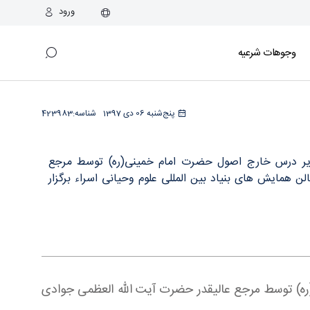
ورود
وجوهات شرعیه
پنج‌شنبه 06 دی 1397
شناسه:
423983
(تقریر درس خارج اصول حضرت امام خمینی(ره) توسط مرجع
 آیت الله العظمی جوادی آملی)، روز پنجشنبه 6 دی ماه 1397 در سالن همایش های بنیاد بین المللی علوم وحیانی اسراء برگزار
(ره) توسط مرجع عالیقدر حضرت آیت الله العظمی جوادی