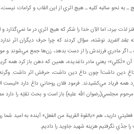
 ـ به نحو سالبه کليه ـ هيچ اثري از اين القاب و کرامات نيست، 
ز لذت ببرد، اما الآن خدا را شکر که هيچ اثري در ما نمي‌گذارد و ا
که
عِقد الفريد
نوشته، سؤال کردند که چرا حرف ديگران اثر ندارد 
 اگر مادري فرزندش را از دست بدهد، زن‌ها جمع مي‌شوند و مويه 
 آن «ثَکلي»؛ يعني مادر داغديده، همين که دهن باز کرد همه گريه م
 داغِ دين داشت! چون داغ دين داشت، حرفش اثر داشت. وگرنه 
 همه فرياد مي‌کشيدند. فرمود فلان روحاني داغ دارد «ليست النّ
حوم مجلسي(رضوان الله عليه) باز است و بحث تقيّه را دارد مطالع
فعليتي داريد، هم «بالقوة القريبة من الفعل» آينده به اميد شما 
 را جدّي نگرفتيم هزينه شهيد جاويد را داديم.