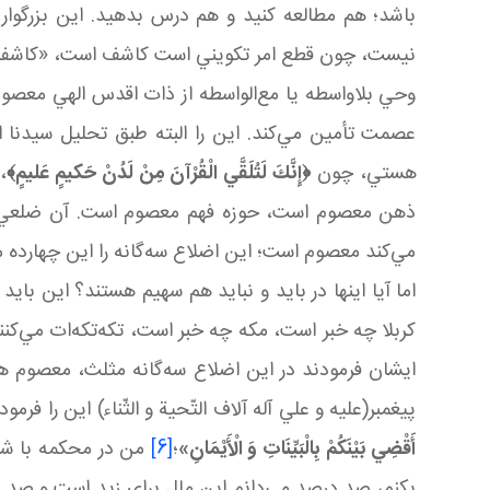
باشد؛ هم مطالعه کنيد و هم درس بدهيد. اين بزرگوا
نيست، چون قطع امر تکويني است کاشف است، «کاشفيت»
وحي بلاواسطه يا مع‌الواسطه از ذات اقدس الهي معص
عصمت تأمين مي‌کند. اين را البته طبق تحليل سيدنا 
هستي، چون
﴿إِنَّكَ لَتُلَقَّي الْقُرْآنَ مِنْ لَدُنْ حَكيمٍ عَليمٍ﴾
،
]
ذهن معصوم است، حوزه فهم معصوم است. آن ضلعي که
مي‌کند معصوم است؛ اين اضلاع سه‌گانه را اين چهارده م
اما آيا اينها در بايد و نبايد هم سهيم‌ هستند؟ اين با
کربلا چه خبر است، مکه چه خبر است، تکه‌تکه‌ات مي‌کنند
ايشان فرمودند در اين اضلاع سه‌گانه مثلث، معصوم هس
پيغمبر(عليه و علي آله آلاف التّحية و الثّناء) اين 
أَقْضِي‏ بَيْنَكُمْ بِالْبَيِّنَاتِ وَ الْأَيْمَانِ»
؛
[6]
من در محکمه با شاه
بکنم، صد درصد مي‌دانم اين مال براي زيد است و صد 