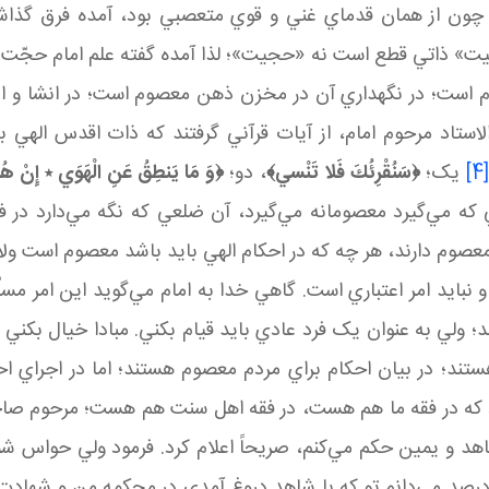
ر چون از همان قدماي غني و قوي متعصبي بود، آمده فرق گذاشت
 ذاتي قطع است نه «حجيت»؛ لذا آمده گفته علم امام حجّت اس
وم است؛ در نگهداري آن در مخزن ذهن معصوم است؛ در انشا و ا
الاستاد مرحوم امام، از آيات قرآني گرفتند که ذات اقدس الهي
[4
يک؛
﴿سَنُقْرِئُكَ فَلا تَنْسي﴾
، دو؛
﴿
وَ مَا يَنطِقُ عَنِ الْهَوَي ٭ إِنْ هُو
 مي‌گيرد معصومانه مي‌گيرد، آن ضلعي که نگه مي‌دارد در 
عصوم دارند، هر چه که در احکام الهي بايد باشد معصوم است ولاغ
يد و نبايد امر اعتباري است. گاهي خدا به امام مي‌گويد اين امر م
؛ ولي به عنوان يک فرد عادي بايد قيام بکني. مبادا خيال بکني ک
تند؛ در بيان احکام براي مردم معصوم هستند؛ اما در اجراي احک
را فرمود که در فقه ما هم هست، در فقه اهل سنت هم هست؛ مرحوم 
د و يمين حکم مي‌کنم، صريحاً اعلام کرد. فرمود ولي حواس شم
درصد مي‌دانم تو که با شاهد دروغ آمدي در محکمه من و شهادت