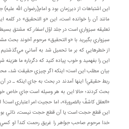
اين اشتباهات از ديرزمان بود و امام(رضوان الله عليه
مانند آن را خوانده است، اين «و التحقيق» در کلمه 
تعليقه سبزواري است در جلد اوّل
اسفار
که مشتق بسيط ا
سبزواري بگيريد با «و التحقيق» مرحوم آخوند بحث مش
از خطرهايي که بر ما تحميل شد به آساني مي‌گذشتيم و 
اين را بفهميد و خوب پياده کنيد که دگرباره ما هزينه شه
بيان مطلب اين است؛ اينکه اگر چيزي حقيقت شد، محمول 
ربط حقيقي! اينها آمدند در بحث به جاي اينکه ـ در آ
بحث کردند؛ حالا اين به هر وسيله است جاي خاص خودش 
«العقل کاشفٌ بالضرورة»، اما حجيت امر اعتباري است! ا
اين قطع حجت است يا آن قطع حجت نيست، ذاتي بودن آ
خدا مرحوم صاحب
جواهر
را غريق رحمت کند! او کسي ب