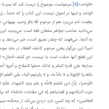
«الواحد»
[8]
می خواست موضوع را درست کند که سيدنا الاس
الواحد و اينها در اصول نيست. اين کتاب را که حتماً ـ إن
عظمت نام مي‌برد هم از مرحوم آقا باقر وحيد بهبهاني ن
مي‌دانيد صاحب
جواهر
سلطان فقه است. مي‌بينيد اين ک
به آنجا، مي‌فهمد که چقدر عميق است، خبر مي‌دهد و بع
انبيا! اين بزرگوار يعني مرحوم کاشف الغطاء در جلد سو
اين قطع آنها حجّت است يا نيست، «و کشف الحال» اين است
مدارها علي قدرة البشر و لذلك حملوا السلاح و أمروا أصح
بالقدرة الإلهيّة و لا بالدّعاء و لا يلزمهم البناء علي ال
الأوصياء بأنّ ابن مُلجَم قاتلُه و علم سيّد الشهداء عَلَيْ
جَرَت أحكامهم و قضاياهم إلا في مقامات خاصّة» که برا
العالمين» که چه کسي دارد دزدي مي‌کند از محکمه می 