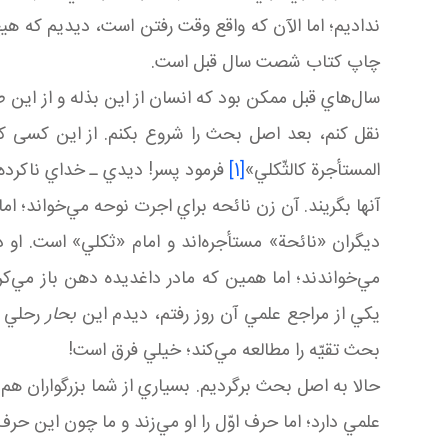
نداديم؛ اما الآن که واقع وقت رفتن است، ديديم که هيچ
چاپ کتاب شصت سال قبل است.
سال‌هاي قبل ممکن بود که انسان از اين بذله و از اين طن
نقل کنم، بعد اصل بحث را شروع بکنم. از اين کسی 
المستأجرة کالثّکلي»
[1]
فرمود پسر! ديدي ـ خداي ناکرده ـ
آنها بگريند. آن زن نائحه براي اجرت نوحه مي‌خواند؛ اما
ديگران «نائحة» مستأجره‌اند و امام «ثکلي» است. او
مي‌خواندند؛ اما همين که مادر داغديده دهن باز مي‌کرد
يکي از مراجع علمي آن روز رفتم، ديدم اين
بحار
رحلي مر
بحث تقيّه را مطالعه مي‌کند؛ خيلي فرق است!
حالا به اصل بحث برگرديم. بسياري از شما بزرگواران هم 
علمي دارد؛ اما حرف اوّل را او مي‌زند و ما چون اين حرف