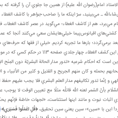
تاد امام(رضوان الله عليه) از همين جا جلوي آن را گرفته که بس
‌شاءالله ـ مي‌بينيد، سرّ اينکه ما را صاحب
جواهر
با کاشف الغطاء 
ام مي‌برد، هم از کاشف الغطاء؛ مي‌گويد در عصر کاشف الغطاء، فق
شتي‌هاي اقيانوس‌پيما خيلي‌هايشان سعي مي‌کنند آنجا که عمق ع
د برمي‌گردد؛ بارها ما تجريه کرديم. خيلي از فقها که حرف‌هاي 
م اين
کشف الغطاء
چهار جلدي صفحه 113 در حکم ک
 که احکام شرعيه «تدور مدار الحالة البشريّة دون المِنَح الإله
ابهم بحمله و كان منهم الجريح و القتيل و كثير من الأنبياء‌ ‌و 
علم الإلهي و إنّما تدور تكاليفهم مدار العلم البشري فلا يجب عليهم ح
هِ السَّلَام بأنّ الشمر لعنه اللّه قاتلُه مثلًا مع تعيين الوقت لا 
ي اثبات نبوت و مانند اينها استثناست، «لجهات خاصّة فإنّهم يحكم
برد! اين با «سين»؛ سين يعني سين تحقيق،
﴿
قُلِ اعْمَلُوا فَسَيَرَي﴾
؛
]