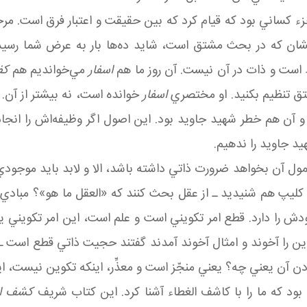
) جزء کساني بود که قيام کرد که بين حقيقت و اعتبار فرق است.
ايشان که در بحث مشتق است، شايد ده‌ها بار به عرض شما رسيد
ست و ذات در آن نيست. آن روز ما هم
اسفار
مي‌خوانديم هم
کف
تق تنظيم بکنيد. او مختصري
اسفار
خوانده است، نه بيشتر از آن. 
آن هم خطر شهيد جاويد بود. اين اصول اگر وظيفه‌اش را انجام م
يد جاويد را ندهيم.
آن بخواهد ضرورت ذاتي داشته باشد، الا و لابد بايد موجودي تکو
ن کليپ هم شنيديد ـ از عقل بحث کنند که «العقل ما هو»؟ مبا
را دارد. قطع امر تکويني است و علم است، اين امر تکويني يک
ين را آخوند و امثال آخوند آمدند گفتند حجيت ذاتي قطع است ـ پ
ن يعني چه؟ يعني منجّز است و معذِّر، اينکه تکوين نيست، ا
ود که ما را با کاشف الغطاء آشنا کرد. اين کتاب شريف
کشف ال