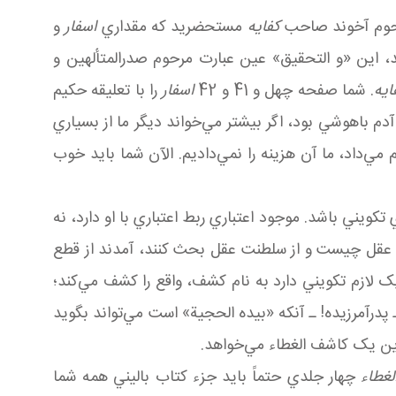
 مرحوم آخوند صاحب
کفايه
مستحضريد که مقداري
اسفار
و
، اين «و التحقيق» عين عبارت مرحوم صدرالمتألهين و
ايه
. شما صفحه چهل و 41 و 42
اسفار
را با تعليقه حکيم
آدم باهوشي بود، اگر بيشتر مي‌خواند ديگر ما از بسياري
ي‌داد، ما آن هزينه را نمي‌داديم. الآن شما بايد خوب
يني باشد. موجود اعتباري ربط اعتباري با او دارد، نه
دي عقل چيست و از سلطنت عقل بحث کنند، آمدند از قطع
 لازم تکويني دارد به نام کشف، واقع را کشف مي‌کند؛
درآمرزيده! ـ آن که «بيده الحجية» است مي‌تواند بگويد
ين يک کاشف الغطاء مي‌خواهد.
غطاء
چهار جلدي حتماً بايد جزء کتاب باليني همه شما