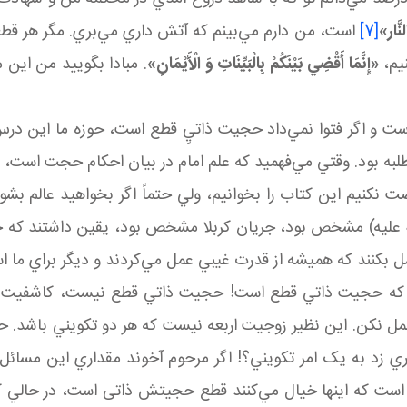
نَّار»
[7]
است، من دارم مي‌بينم که آتش داري مي‌بري. مگر هر 
نيم،
«إِنَّمَا أَقْضِي‏ بَيْنَكُمْ بِالْبَيِّنَاتِ وَ الْأَيْمَانِ»
. مبادا بگوييد من اين م
ست و اگر فتوا نمي‌داد حجيت ذاتيِ قطع است، حوزه ما اين درس
ک طلبه بود. وقتي مي‌فهميد که علم امام در بيان احکام حجت است،
نکنيم اين کتاب را بخوانيم، ولي حتماً اگر بخواهيد عالم بشوي
 عليه) مشخص بود، جريان کربلا مشخص بود، يقين داشتند که 
ل بکنند که هميشه از قدرت غيبي عمل مي‌کردند و ديگر براي ما ا
د که حجيت ذاتي قطع است! حجيت ذاتي قطع نيست، کاشفيت ذات
مل نکن. اين نظير زوجيت اربعه نيست که هر دو تکويني باشد. حجي
 زد به يک امر تکويني؟! اگر مرحوم آخوند مقداري اين مسائل را
زده است که اينها خيال مي‌کنند قطع حجيتش ذاتی است، در حالي