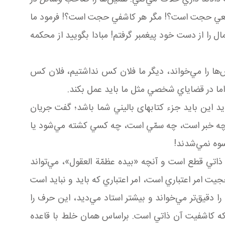
قطعي حجت است؟! مگر هر کاشفي حجت است؟! فرمود ما
ال را از دست خود پيغمبر گرفتم! مبادا بگوييد از محکمه
‌ها را مي‌خواند، ديگر ما فلان کس نداشتيم، فلان کس
 اما در قضاياي شخصي مثل ما بايد عمل بکند.
د اين بايد جزء کتاب های باليني شما باشد؛ گفت جريان
چه خبر است، چه سمّي است، چه کسي کشته مي‌شود يا
سوه نمي‌شدند!
ي قطع است و آنچه «بيده عظمّة العقول»، مي‌تواند
ت امر اعتباري است، امر اعتباري که بايد و نبايد است
 دقيق‌تر مي‌خواند و بيشتر استاد مي‌ديد، اين حرف را
 که کاشفيت آن ذاتي است. براساس همان خلط با قاعده