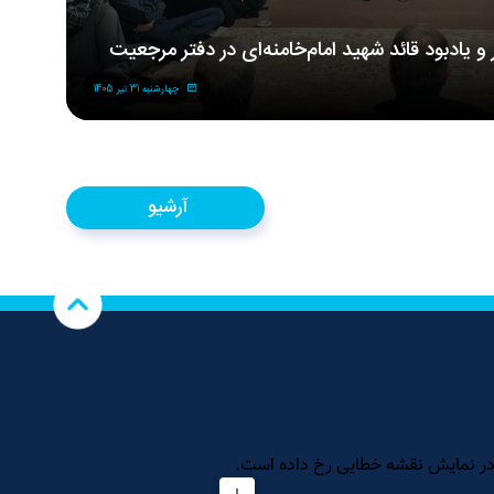
ر و یادبود قائد شهید امام‌خامنه‌ای در دفتر مرجعیت
مر
شه
چهارشنبه 31 تیر 1405
آرشیو