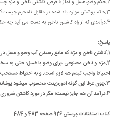
2.حکم وضو،غسل و نماز با فرض کاشتن ناخن و مژه چیست؟
3.حکم پوشش موارد یاد شده در مقابل نامحرم چیست؟
4.درآمدی که از راه کاشتن ناخن به دست می آید چه حکمی دارد؟
پاسخ:
1.کاشتن ناخن و مژه که مانع رسیدن آب وضو و غسل در مواضع غسل و وضو و تیمم میگردد،جایز نیست.
2.مژه و ناخن مصنوعی ،برای وضو یا غسل؛ حتی به سخت
احتیاط واجب تیمم هم لازم است. و به احتیاط مستحب بعد ا
3.چون عرفا این گونه امور،زینت محسوب میشود پوشاندن آنها از نامحرم واجب است.
4.درآمد آن هم جایز نیست؛ مگر در مورد کاشتن ضروری که به دلیل ضرورت،ناخن کاشته شود.
​​​​​​​کتاب استفتائات،پرسش 926 صفحه 483 و 484