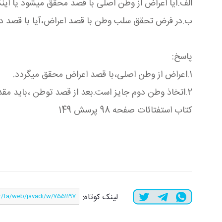
الف.آیا اعراض از وطن اصلی با قصد محقق میشود یا ای
ب.در فرض تحقق سلب وطن با قصد اعراض،آیا با قصد دوباره وطن در زادگاه نیاز به اقامت 6 ماهه استقلال
پاسخ:
1.اعراض از وطن اصلی،با قصد اعراض محقق میگردد.
2.اتخاذ وطن دوم جایز است.بعد از قصد توطن ،باید مقداری که عرفا وطن صدق کند،در آنجا بماند و قبل از صدق وطن ، قصد ده روز وطن جدید لازم است.
کتاب استفتائات صفحه 98 پرسش 149
لینک کوتاه: