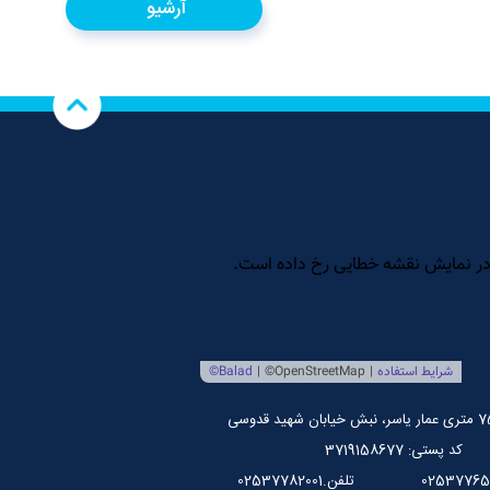
آرشیو
کد پستی: 3719158677
تلفن.02537782001