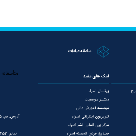
سامانه عبادات
لینک های مفید
رج
پرتــال اسراء
دفتــر مرجعیت
موسسه آموزش عالی
تلویزیون اینترنتی اسراء
آدرس: قم، 75 متری عمار یاسر، نبش خیابان شهید قدوسی
مرکز بین المللی نشر اسراء
صندوق قرض الحسنه اسراء
نمابر: 02537765253