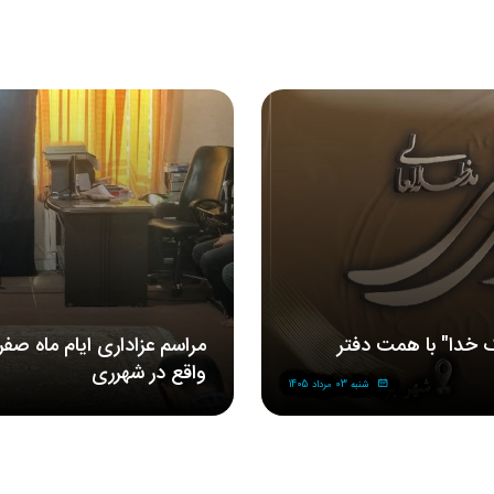
 خدا" با همت دفتر
مراسم‌ عزاداری‌ ایام ماه صف
واقع در شهرری
شنبه 03 مرداد 1405