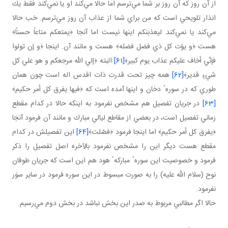
از آن روز كه آن روز بر شما مي‌ترسم اما حالا مي‌كند او يا نمي‌كند فقط يك
انذار تلويحي است كه من براي شما از عذاب آن روز مي‌ترسم. خب حالا
مي‌كند يا نمي‌كند ليعذبنكم اينها نيست اما آنجا ﴿يمتعكم متاعاً حسناً﴾
هست ﴿و يؤت كل ذي فضل فضله﴾ هست و مانند آن. اينجا ﴿و إن تولوا
فإنّي أخاف عليكم عذاب يوم كبير﴾
[61]
البته ﴿إلي الله مرجعكم و هو علي كل
شيءٍ قدير﴾
[62]
همه چيز تحت قدرت ذات اقدس اله است چون همان
طوري كه در سورهٴ دخان و اينها آمده است كه ﴿فيها يفرق كل أمر حكيم﴾
[63]
در جريان تفصيل هم مشخص نفرمود به اينكه حالا در كدام مقطع
زماني تفصيل است، در بعضي از مقاطع ليالي مبارك و مانند آن فرمود آنجا
﴿يفرق كل أمر حكيم﴾ اما اينجا فرمود ﴿فصّلت﴾
[64]
اين تفصيلش در كدام
مقطع هست ديگر اين را مشخص نفرمود بالآخره اصل تفصيل را ذكر
فرمود و خصوصيت اين سورهٴ مباركهٴ هود هم اين است كه جريان طوفان
نوح (سلام الله عليه) را به صورت مبسوط در اين سوره فرمود در ساير سوَر
نفرمود.
حالا اگر مطالبي مربوط به صدر اين بخش نباشد در بخش دوم مي‌رسيم.