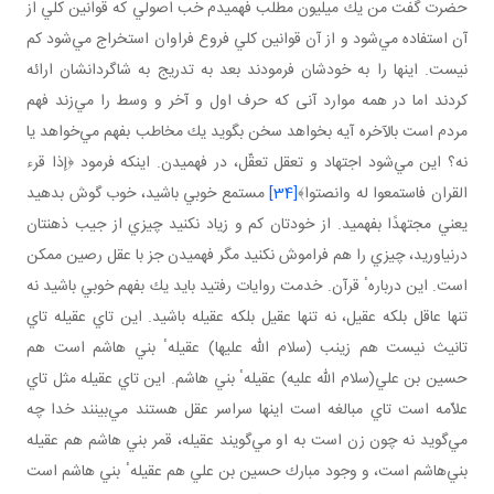
حضرت گفت من يك ميليون مطلب فهميدم خب اصولي كه قوانين كلي از
آن استفاده مي‌شود و از آن قوانين كلي فروع فراوان استخراج مي‌شود كم
نيست. اينها را به خودشان فرمودند بعد به تدريج به شاگردانشان ارائه
كردند اما در همه موارد آنى ‌كه حرف اول و آخر و وسط را مي‌زند فهم
مردم است بالآخره آيه بخواهد سخن بگويد يك مخاطب بفهم مي‌خواهد يا
نه؟ اين مي‌شود اجتهاد و تعقل تعقّل، در فهميدن. اينكه فرمود ﴿إذا قرء
القران فاستمعوا له وانصتوا﴾
[34]
مستمع خوبي باشيد، خوب گوش بدهيد
يعني مجتهدًا بفهميد. از خودتان كم و زياد نكنيد چيزي از جيب ذهنتان
درنياوريد، چيزي را هم فراموش نكنيد مگر فهميدن جز با عقل رصين ممكن
است. اين دربارهٴ قرآن. خدمت روايات رفتيد بايد يك بفهم خوبي باشيد نه
تنها عاقل بلكه عقيل، نه تنها عقيل بلكه عقيله باشيد. اين تاي عقيله تاي
تانيث نيست هم زينب (سلام الله عليها) عقيلهٴ بني هاشم است هم
حسين بن علي‌(سلام الله عليه) عقيلهٴ بني هاشم. اين تاي عقيله مثل تاي
علاّمه است تاي مبالغه است اينها سراسر عقل هستند مي‌بينند خدا چه
مي‌گويد نه چون زن است به او مي‌گويند عقيله، قمر بني هاشم هم عقيله
بني‌هاشم است، و وجود مبارك حسين بن علي هم عقيلهٴ بني هاشم است