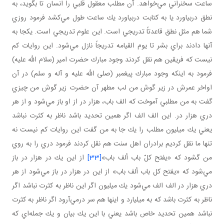
ساعت سخنراني مي‌خواهد. آن مطلب معقول قلبي را انسان تا بگويد، به
نطق دربياورد يا به كتابت دربياورد يك ساعت طول مي‌كشد فرمود روزي
شما هم مثل نطق قاعدتاً تدريجي است. اين علوم تدريجي است. يكجا به
آنها دادند براي بشر تا يوم القيامه تدريجاً نازل مي‌شود. اين روايات كم
نيست كه فريقين هم نقل كردند وجود مبارك حضرت امير (سلام الله عليه)
فرمود به اينكه وجود مبارك پيغمبر (صلى الله عليه و آله و سلم) در آن
اواخر عمرش در زير گوش من لب مطهر آن حضرت زير گوش من چيزي
گفت به من مطلبي آموخت كه الف باب، هزار در از او باز مي‌شود و از هر
دري هزار در. اين الف الف اگر همين تحديد باشد ناظر به كثرت نباشد
يعني يك ميليون مطلب را يك جا به من گفت اين روايات كم نيست نه
تنها ما نقل كرديم برادران اهل سنت هم نقل كردند فرمود دري را به روي
من گشود كه «يفتح كلّ باب ألف باب»
[33]
از اين يك در هزار در باز
مي‌شود كه «يفتح كل باب ألف باب» از اين در هزار در باز مي‌شود از هر
دري هزار در الف الف مي‌شود يك ميليون اگر اين ناظر به كثرت نباشد اگر
ناظر به كثرت باشد كه به ميليارد و اينها هم سر درمي‌آرود اگر ناظر به كثرت
نباشد همين تحديد خاص باشد يعني با اين يك بيان و يك جمله‌اي كه