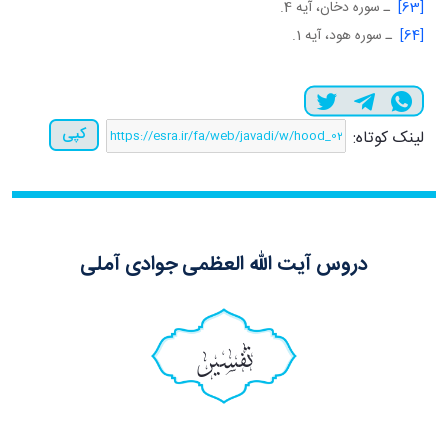
[63]
ـ سوره دخان، آيه 4.
[64]
ـ سوره هود، آيه 1.
کپی
لینک کوتاه:
دروس آیت الله العظمی جوادی آملی
تفسیر