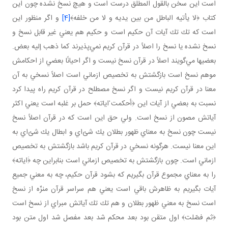
است اين سخن بالقول المطلق درست است و هيچ نسخ نشده چون اين
كتاب ﴿لا يأتيه الباطل من بين يديه و لا من خلفه﴾
[4]
و اگر منظور اين
است كه تك تك آيات آن حكيم است و حكيم هم يعني غير قابل نسخ و
نسخ نشده يا نسخ را اصلاً در قرآن كريم نمي‌پذيرند كما ذهب إليه بعض.
بعضيها مي‌گويند اصلاً در قرآن نسخ نيست و اگر احيانًا بعضي از احكامش
موهم نسخ است بازگشتش به تخصيص ازماني است اصلاً نسخي به آن
معنا در قرآن كريم نيست و اگر نسخ مصطلح در قرآن كريم راه پيدا كرد
نسبت به بعضي از آيات اين ﴿أحكمت ٰاياته﴾ حمل بر غلبه است يعني اكثر
آياتش مصون از نسخ است. ولي حق اين است كه در قرآن اصلاً نسخ
نيست چون نسخ به معناي ظهور بطلان يك شئ‌اي و ابطال يك شئ‌اي به
اين معنا نيست. هرگونه نسخي در قرآن كريم باشد بازگشتش به تخصيص
ازماني است. چون بازگشتش به تخصيص ازماني است بنابراين چه ﴿ٰاياته﴾
را به معناي مجموع قرآن بگيريم كه بشود قرآن حكيم، چه به معني جميع
آيات بگيريم به ظاهرش باقي است يعني هم سراسر قرآن منزّه از نسخ
است نسخ به معني ظهور بطلان و هم تك تك آياتش مبراي از نسخ است
﴿ثم فصّلت﴾ اول متقن بود بعد محكم شد بعد مفصل شد اول متن بود