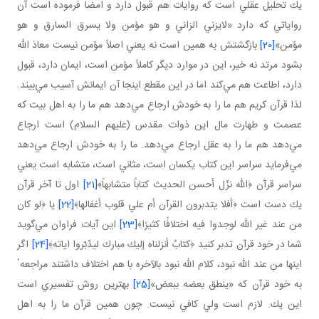
يك تحليل عقلي است كه روايات هم قبول دارد و امضا فرموده است آن
رواياتي كه دارد «لايزني الزاني و هو مؤمن ولا يسرق السارق و هو
مؤمن»
[20]
بازگشتش به همين است نه يعني اصلاً مؤمن نيست معاذ الله
بشود مرتد نه خير، اين در موارد ديگر كاملاً مؤمن است، ايمان دارد، قبول
دارد، اطاعت هم مي‌كند اما در اين مقطع اينجا آن ايمانش آسيب مي‌بيند.
لذا قرآن كريم هم ما را به خودش ارجاع مي‌دهد هم ما را به اهل بيت كه
عصمت و طهارت مال اين ذوات مقدس (عليهم السلام) است ارجاع
مي‌دهد هم ما را به عقل ارجاع مي‌دهد. ما را به خودش ارجاع مي‌دهد
مي‌فرمايد سراسر اين كتاب يكسان است، مثاني است، متشابه است يعني
سراسر قرآن ﴿الله نزّل أحسن الحديث كتاباً متشابهاً﴾
[21]
اول تا آخر قرآن
يك دست است ﴿أفلا يتدبرون القرآن أم علي قلوب أغفالها﴾
[22]
يا ﴿لو كان
من عند غير الله لوجدوا فيه اختلافًا كثيرًا﴾
[23]
اين آيات فراوان مي‌گويد
شما در خود قرآن تدبر كنيد ﴿كتابٌ أنزلناه إليك مبارك ليدّبّروا اياته﴾
[24]
اگر
اينها من عند الله نبود، كلام الله نبود بالآخره با هم اختلاف داشتند مراجعهٴ
به خود قرآن كه «ينطق بعضه ببعض»
[25]
بهترين روش تفسيري است
اين يك. لازم است ولي كافي نيست. چون همين قرآن ما را به اهل