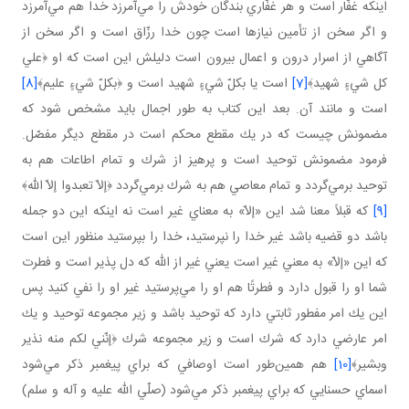
اينكه غفّار است و هر غفّاري بندگان خودش را مي‌آمرزد خدا هم مي‌آمرزد
و اگر سخن از تأمين نيازها است چون خدا رزّاق است و اگر سخن از
آگاهي از اسرار درون و اعمال بيرون است دليلش اين است كه او ﴿علي
كل شيءٍ شهيد﴾
[7]
است يا بكلّ شيءٍ شهيد است و ﴿بكلّ شيءٍ عليم﴾
[8]
است و مانند آن. بعد اين كتاب به طور اجمال بايد مشخص شود كه
مضمونش چيست كه در يك مقطع محكم است در مقطع ديگر مفصّل.
فرمود مضمونش توحيد است و پرهيز از شرك و تمام اطاعات هم به
توحيد برمي‌گردد و تمام معاصي هم به شرك برمي‌گردد ﴿إلاّ تعبدوا إلاّ الله﴾
[9]
كه قبلاً معنا شد اين «إلاّ» به معناي غير است نه اينكه اين دو جمله
باشد دو قضيه باشد غير خدا را نپرستيد، خدا را بپرستيد منظور اين است
كه اين «إلاّ» به معني غير است يعني غير از الله كه دل پذير است و فطرت
شما او را قبول دارد و فطرتًا هم او را مي‌پرستيد غير او را نفي كنيد پس
اين يك امر مفطور ثابتي دارد كه توحيد باشد و زير مجموعه توحيد و يك
امر عارضي دارد كه شرك است و زير مجموعه شرك ﴿إنّني لكم منه نذير
وبشير﴾
[10]
هم همين‌طور است اوصافي كه براي پيغمبر ذكر مي‌شود
اسماي حسنايي كه براي پيغمبر ذكر مي‌شود (صلّي الله عليه و آله و سلم)