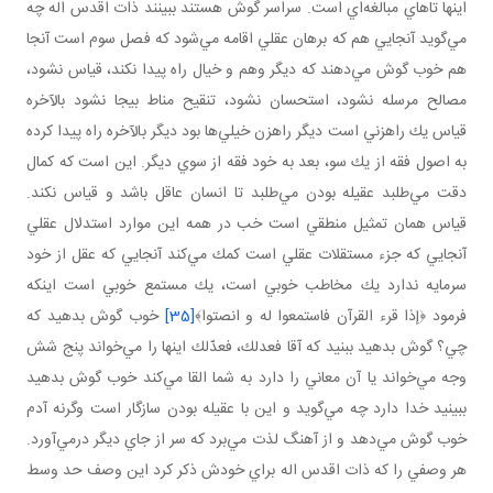
اينها تاهاي مبالغه‌اي است. سراسر گوش هستند ببينند ذات اقدس اله چه
مي‌گويد آنجايي هم كه برهان عقلي اقامه مي‌شود كه فصل سوم است آنجا
هم خوب گوش مي‌دهند كه ديگر وهم و خيال راه پيدا نكند، قياس نشود،
مصالح مرسله نشود، استحسان نشود، تنقيح مناط بيجا نشود بالآخره
قياس يك راهزني است ديگر راهزن خيلي‌ها بود ديگر بالآخره راه پيدا كرده
به اصول فقه از يك سو، بعد به خود فقه از سوي ديگر. اين است كه كمال
دقت مي‌طلبد عقيله بودن مي‌طلبد تا انسان عاقل باشد و قياس نكند.
قياس همان تمثيل منطقي است خب در همه اين موارد استدلال عقلي
آنجايي كه جزء مستقلات عقلي است كمك مي‌كند آنجايي كه عقل از خود
سرمايه ندارد يك مخاطب خوبي است، يك مستمع خوبي است اينكه
فرمود ﴿إذا قرء القرآن فاستمعوا له و انصتوا﴾
[35]
خوب گوش بدهيد كه
چي؟ گوش بدهيد ببنيد كه آقا فعدلك، فعدّلك اينها را مي‌خواند پنج شش
وجه مي‌خواند يا آن معاني را دارد به شما القا مي‌كند خوب گوش بدهيد
ببينيد خدا دارد چه مي‌گويد و اين با عقيله بودن سازگار است وگرنه آدم
خوب گوش مي‌دهد و از آهنگ لذت مي‌برد كه سر از جاي ديگر درمي‌آورد.
هر وصفي را كه ذات اقدس اله براي خودش ذكر كرد اين وصف حد وسط