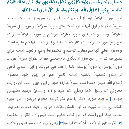
حَسَناً إِلَي أَجَلٍ مُسَمّيً وَيُؤْتِ كُلَّ ذِي فَضْلٍ فَضْلَهُ وَإِن تَوَلَّوْا فَإِنِّي أَخَافُ عَلَيْكُمْ
عَذَابَ يَوْمٍ كَبِيرٍ (۳) إِلَي اللَّهِ مَرْجِعُكُمْ وَهُوَ عَلَي كُلِّ شَيْ‏ءٍ قَدِيرٌ (٤)﴾
اين سوره مباركهٴ هود از آن جهت كه اول اين سوره ﴿الر﴾ است و چند
سورهٴ ديگر هم اول آنها «الر» است مثل سورهٴ مباركهٴ يونس، مثل سورهٴ
مباركهٴ يوسف و همچنين سورهٴ مباركهٴ ابراهيم و سورهٴ مباركهٴ حجر كه
اين پنج سوره به ترتيب در كنار هم هستند و آغاز همه اينها هم «الر» است
و محور اصلي آنها هم معارف توحيدي مخصوصاً وحي و نبوت است. براي
تمييز هر كدام از اين سوَر از ديگري نام خاصي هم به عنوان سورهٴ هود يا
سورهٴ يونس يا سورهٴ يوسف اينها را همراهي مي‌كند و اين اسامي گاهي
از سنخ تسميهٴ بالغلبه است گاهي هم در زبان خود معصوم
(سلام الله عليه) آمده است سورهٴ مباركه هود از اين قبيل است آن روايت
معروفي كه رسول خدا (صلّي الله عليه و آله و سلم) فرمود «شيّبتني
هود»
[1]
و چند سورهٴ ديگر را هم ذكر كردند معلوم مي‌شود اين سوره
نامگذاري‌اش يا شهرت به اين نامش بالآخره در زبان خود حضرت هم بود.
مطلب ديگر اين است كه اين كتاب حكيم است ﴿يٰس ٭ و القرٰان الحكيم﴾
[2]
اگر منظور از ﴿كتاب أحكمت ٰاياته﴾
[3]
يعني اين كتاب سرتاسرش حكيم