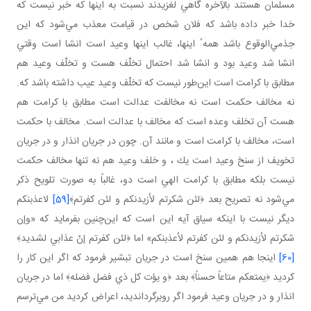
مسلمان هستند بالآخره گاهي لغزيدند نسبت به اينها كه خبر نيست كه
خدا خبر داده باشد كه فلان شخص در قيامت معذب مي‌شود كه اين
جذمي‌الوقوع باشد همهٴ اينها، غالب اينها وعيد است انشا است وقتي
انشا شد وعيد بود و انشا شد احتمال تخلّف هست و تخلّف وعيد هم
مطابق با كرامت است اين‌طور نيست كه تخلّف وعيد عيب داشته باشد كه.
نه مخالف حكمت است نه مخالفت عدالت است مطابق با كرامت هم
هست آن تخلف وعده است كه مخالف با عدالت است. مخالف با حكمت
است، مخالف با كرامت است و مانند آن. چون در جريان انذار و در جريان
تخويف از سنخ وعيد است يك ، و خلف وعيد هم نه تنها مخالف حكمت
نيست بلكه مطابق با كرامت الهي است دو، غالباً به صورت تلويح ذكر
مي‌شود نه تصريح بعد ﴿لئن شكرتم لأزيدنكم و لئن كفرتم﴾
[59]
لاعذبنكم
ديگر نيست با اينكه سياق آيه اين است كه اين‌چنين بفرمايد كه «وإن
شكرتم لأزيدنكم و لئن كفرتم لأعذبنكم» اما ﴿لئن كفرتم إنّ عذابي لشديد﴾
[60]
اينجا هم همين سنخ است در جريان تبشير فرمود كه اگر اين كار را
كرديد ﴿يمتعكم متاعاً حسناً﴾ بعد ﴿و يؤت كل ذي فضل فضله﴾ اما در جريان
انذار و در جريان وعيد فرمود اگر روبرگردانديد، اعراض كرديد من مي‌ترسم