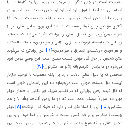
معصيت است. در جاي ديگر نماز مي‌خواند، روزه مي‌گيرد، كارهايش را
انجام مي‌دهد آنجا را قبول دارد اين اربًا اربا كردن توحيد است اين رو در
روي خدا ايستادن است اگر سهو و نسيان باشد كه معصيت نيست لذا
اكثري مؤمنين چون گرفتار معصيت هستند اين روي تحليل عقلي سر از
شرك درمي‌آورد. اين تحليل عقلي را روايات تأييد مي‌كند كم نيستند
رواياتي كه ملاحظه فرموديد «لايزني الزاني و هو مؤمن» لايغتب المغتاب
و هو مومن «ولايسرق السارق و هو مومن»
[16]
اين رواياتي كه مي‌گويد
فلان شخص در حال گناه مؤمن نيست همين است. اين وقتي مؤمن نبود
مي‌شود ﴿و ما يؤمن أ كثرهم بالله إلاّ و هم مشركون﴾
[17]
.
فتحصل كه يا دليل عقلي دلالت دارد بر اينكه معصيت با توحيد سازگار
نيست عقل مستمع خوبي است مي‌فرمايد بله اين راهنمايي خوبي است
كه نقل كرده. يعني رواياتي كه در تفسير شريف نورالثقلين يا جاهاي ديگر
ذيل آيهٴ سورهٴ يوسف آمده است كه ﴿و ما يؤمن أكثرهم بالله إلاّ و هم
مشركون﴾
[18]
اين را كاملاً عقل قبول دارد كه «لولا فلان لهلكت»
[19]
ديگر
چيست؟ ديگر در برابر خدا كسي نيست تا بگوييم اول خدا دوم او و اين
تحليل عقلي را كه هيچ معصيت كاري درحال عصيان مومن نيست اين