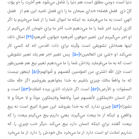
دنيا است دومي مطلق است هم دنيا را شامل مي‌شود هم آخرت را ﴿و يؤت
كلّ ذي فضل فضله﴾ خداي سبحان ما را ذي فضل ناميد اين هم از فضل
الهي است به ما مي‌فرمايد به اينكه ما اموال شما را از شما مي‌خريم يا اگر
كاري كرديد اجر شما را ما مي‌دهيم خب آخر ما براي خومان كار مي‌كنيم از
او اجر مي‌گيريم اين تعبير «يوفون أجرهم» ﴿يؤتون أجرهم﴾
[49]
امثال ذلك
اينها همه‌اش تشويقي است وگرنه براي ذات اقدس اله كه كسي كار
نمي‌كند او ﴿غني عن العالمين﴾
[50]
. پس تعبير اجر هم يك تعبير تشويقي
است كه به ما مي‌فرمايد پاداش شما را ما مي‌دهيم تعبير بيع هم همين‌طور
است ﴿إنّ الله اشتري من المؤمنين أنفسهم و أموالهم﴾
[51]
اينطور نيست
كه ما واقعاً مالك چيزي باشيم به خدا بخواهيم بفروشيم اگر ﴿لله ملك
السمٰوات و الأرض﴾
[52]
است اگر ﴿تبارك الذي بيده الملك﴾
[53]
است و
اگر انسان ﴿لايملكون لأنفسهم ضراً ولانفعاً ولايملكون موتاً و لا حياتاً و لا
نشورًا﴾
[54]
چيزي ندارد كه به خدا بفروشد اين صورة البيع است نه بيع
واقعي و اينكه از ما بيعت مي‌گيرند يعني داريم بيع مي‌كينم بيعت را كه
بيعت گفتند براي اينكه انسان دارد بيع مي‌كند ديگر خب چيزي را كه
نداريم امانت او است دارد از ما مي‌خرد مال خودش را دارد از ما مي‌خرد