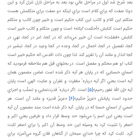
بعد شرح شد اول در مراحل عالي بود بعد به مراحل نازل تنزل كرد و اين
دوتا صفت كه براي كلام است براي اينكه دو صفت براي متكلمش هست
متكلم اين كلام و كاتب اين كتاب حكيم است و خبير چون كاتب و متكلم
حكيم است كتابش ﴿أحكمت ٰاياته﴾ است و چون متكلم و كاتب خبير است
كتابش ﴿فصّلت﴾ است آن خبير مي‌داند كه در كجا، امر در كجا، نهي در
كجا، تفصيل در كجا، اجمال در كجا، وعده در كجا وعيد در كجا، تبشير در
كجا انذار و مانند آن را تقرير كند لذا چون ذات اقدس اله حكيم خبير است
كتاب او هم محكم و مفصل است. در بحثهاي قبل هم ملاحظه فرموديد كه
اسماي حسنايي كه در پايان هر آيه ذكر شده است ضامن مضمون همان
آيه است يعني اگر آيه دربارهٴ مغفرت و غفران و عنايت الهي است پايان
آيه ﴿إن الله غفور رحيم﴾
[5]
است. اگر دربارهٴ قدرت‌نمايي و تسلّب و اجراي
حدود است پايانش ﴿عزيزٌ حكيم﴾
[6]
«عزيزٌ قدير» و مانند آن است. هر
اسمي از اسماي حسنا كه در پايان آيه ذكر شده است سند مضمون آن آيه
است يعني اين اسم را مي‌شود حد وسط قرار داد و طرفين يعني اكبر و
اصغر را تثبيت كرد به وسيله اين حد وسط آن اكبر را براي اصغر ثابت
كرد. ثابت كرد كه چرا خداي سبحان از گناهان فلان گروه مي‌آمرزد براي