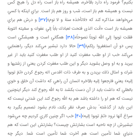
بكنيم؟ فرمود راه دارد بالآخره، هميشه راه باز است راه دل را هيچ كس
نبست و هميشه هم باز است، شب و روز هم باز است. براي اينكه با كسي
مي‌خواهد مذاكره كند كه ﴿لاتأخذه سنة و لا نوم﴾
[37]
و درش هم براي
هميشه باز است «أنت الذى فتحت لعبادك باباً إلي عفوك و سمّيته التوبة
فقلت توبوا إلي الله توبتاً نصوحاً»
[38]
همگاني است و هميشگي است
پس ﴿و أن استغفروا ربّكم﴾
[39]
حالا دارد تبشير مي‌كند ديگر، راهنمايي
مي‌كند خب از او طلب مغفرت كنيد از او طلب مغفرت كنيد بايد از غير
ببريد و به او وصل بشويد ديگر و اين طلب مغفرت كردن يعني از زشتيها و
شرك و امثال ذلك بريدن و به طرف ذات اقدس اله رجوع كردن ﴿ثمّ توبوا
إليه﴾ يعني فارجعوا إليه بالآخره انسان آن راهي كه داشت آن خلق و خوي
بالطلي كه داشت بايد از آن دست بكشد تا به الله رجوع كند ديگر اينچنين
نيست كه هم او را داشته باشد هم به الله رجوع كند اين شدني نيست كه
اين بايد از گذشتهٴ بدش صرف نظر بكند، نادم بشود تصميم بگيرد به
سراغ آنها نرود ﴿ثمّ توبوا إليه﴾
[40]
خب اگر چنين كاري كرديم چه مي‌شود
تبشيرش از چه ناحيه است بشارتش چيست؟ بشارتش اين است كه هم
دنياي شما تأمين است هم آخرت شما تأمين است شما. ديگر چه