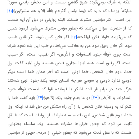
اينكه به شرك برمي‌گردد هيچ گناهي نيست و اين بخش پاياني سورهٴ
مباركهٴ يوسف كه دارد كه ﴿وما يؤمن أكثرهم بالله إلاّ و هم مشركون﴾
[11]
اين است. اكثر مؤمنين مشرك هستند البته روايتي در ذيل آن آيه هست
كه از حضرت سؤال مي‌كنند كه چطور مؤمن مشرك مي‌شود فرمود همين
كه مي‌گويند «لولا فلان لهلكت»
[12]
اگر فلان كس نبود، اگر فلان طبيب
نبود اگر فلان رفيق نبود من به هلاكت مي‌افتادم خب اين يك نحوه شرك
است چون ﴿ولله جنود السمٰوات و الأرض﴾ اگر طبيب است، اگر حبيب
است، اگر رفيق است همه اينها مجاري فيض هستند ولي نبايد گفت اول
خدا، دوم فلان شخص، خدا اولي است كه آخر همان خدا است ديگر
دومي ندارد دومي يا سومي هر چه انسان توهم بكند جنود الهي هستند
هرگز جند در برابر فرمانده لشكر يا فرمانده قوا كه نيست ﴿ولله جنود
السمٰوات و الأرض﴾
[13]
﴿و ما يعلم جنود ربّك إلاّ هو﴾
[14]
بايد گفت خدا را
شكر كه به وسيله فلان شخص يا از آن راه مشكل من حل شد نه اينكه اول
خدا، دوم فلان شخص. اين يك سلسله طوايف از روايات است كه با نقل
ثابت مي‌شود كه چطور خيلي‌ها مشرك هستند. يك سلسله بحثهايي
هست كه با عقل ثابت مي‌شود كه چطور خيلي از مردم، خيلي از مؤمنين