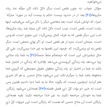
مي‌خواهيد.
سؤال: جواب: نه. چون نقص است ديگر ﴿كلّ ذلك كان سيّئُه عند ربك
مكروهاً﴾
[41]
بعد از در حدود بيست حكم يا بيست آيه در سورهٴ مباركهٴ
اسراء كه اولش شرك است بعد معاصي ديگر را ذكر مي‌كند مي‌فرمايد اينها
زشت است، نقص است، عيب است ﴿كلّ ذلك كان سيئه عند ربك مكروهاً﴾
خب اين ديگر نقص كه به طرف كمال برنمي‌گردد اين سبّوح است، قدوس
است، سبحان است، منزه از هر نقص است او اگر بهاي محض است ديگر
نقص به او برنمي‌گردد كه. فرمود اين نقصها به غير خدا برمي‌گردد علي كل
حال تبشيراش اين است كه ﴿يمتعكم متعاً حسناً﴾
[42]
به شما يك متاعي
زيبا مي‌دهد يك زندگي آبرومندي مي‌دهد بالآخره كه زندگي در اختيار شما
باشد نه شما در اختيار او. يك زندگي معقولِ مقبولِ متوسطي كه آبروي شما
محفوظ باشد شما را سرگرم نكند اين مي‌شود متاع حسن. و هر كار خيري
هم كرديد اينچنين نيست كه بگويد حالا ما به شما دنيا داديم همين بس
است نه خير، ﴿و يؤت كلّ ذي فضل فضله﴾
[43]
همه‌اش مي‌شود رايگان.
شما به خودتان مراجعه نكيند به غير خدا مراجعه نكيند بقيه همه‌اش
رايگان است آن متاع حسن كه هست كه رايگان است اين ﴿ويؤت كلّ ذي