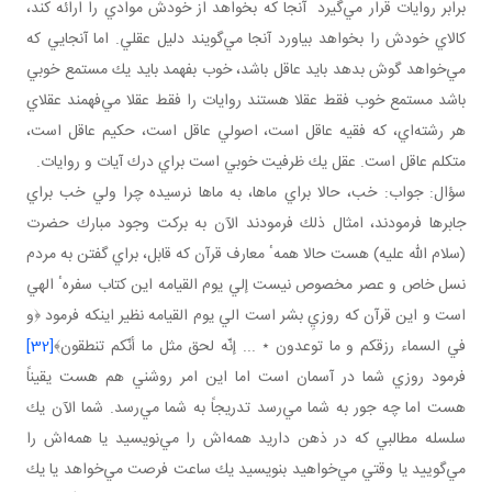
برابر روايات قرار مي‌گيرد آنجا كه بخواهد از خودش موادي را ارائه كند،
كالاي خودش را بخواهد بياورد آنجا مي‌گويند دليل عقلي. اما آنجايي كه
مي‌خواهد گوش بدهد بايد عاقل باشد، خوب بفهمد بايد يك مستمع خوبي
باشد مستمع خوب فقط عقلا هستند روايات را فقط عقلا مي‌فهمند عقلاي
هر رشته‌اي، كه فقيه عاقل است، اصولي عاقل است، حكيم عاقل است،
متكلم عاقل است. عقل يك ظرفيت خوبي است براي درك آيات و روايات.
سؤال: جواب: خب، حالا براي ما‌ها، به ماها نرسيده چرا ولي خب براي
جابر‌ها فرمودند، امثال ذلك فرمودند الآن به بركت وجود مبارك حضرت
(سلام الله عليه) هست حالا همهٴ معارف قرآن كه قابل، براي گفتن به مردم
نسل خاص و عصر مخصوص نيست إلي يوم القيامه اين كتاب سفرهٴ الهي
است و اين قرآن كه روزيِ بشر است الي يوم القيامه نظير اينكه فرمود ﴿و
في السماء رزقكم و ما توعدون ٭ ... إنّه لحق مثل ما أنّكم تنطقون﴾
[32]
فرمود روزي شما در آسمان است اما اين امر روشني هم هست يقيناً
هست اما چه جور به شما مي‌رسد تدريجاً به شما مي‌رسد. شما الآن يك
سلسله مطالبي كه در ذهن داريد همه‌اش را مي‌نويسيد يا همه‌اش را
مي‌گوييد يا وقتي مي‌خواهيد بنويسيد يك ساعت فرصت مي‌خواهد يا يك