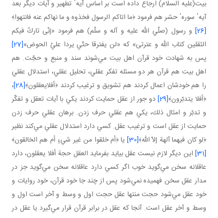
بيت(عليه السلام) ارجاع داده است بر اساس آيهٴ تطهير و آيات ديگر بعد
آيهٴ سورهٴ حشر هم فرمود ﴿ما اتاكم الرسول فخذوه و ما نهاكم عنه فانتهوا﴾
[26]
و رسول (صلّي الله عليه و آله و سلّم) هم فرمود «إنّى تاركٌ فيكم
الثقلين كتاب الله و عترتى» كه «لن يفترقا حتّي يردا عليّ الحوض»
[27]
پس به شهادت خود قرآن اهل بيت مي‌شوند سند و منبع و حجّت. هم
اهل بيت هم قرآن هر دو مسئله تفكر عقلي، تحليل عقلي، استدلال عقلي
را هم خودشان اعمال كردند هم تشويق و ترغيب كردند ﴿أفلايعقلون﴾
[28]
،
﴿أفلا يتدبّرون﴾
[29]
دو جور از عقل حمايت كردند يكي با آيات تعقل و تفكّر
و تدبّر و امثال ذلك، يكي هم عقلي حرف زدن. برهان عقلي حرف زدن
حمايت از عقل است و ترغيب عقل. كسي دارد استدلال عقلي مي‌كند نظير
﴿لو كان فيهما آلهة إلاّ الله﴾
[30]
يا ﴿أم خلقوا من غير شيءٍ أم هم الخالقون﴾
[31]
اين ديگر لازم نيست عقل بيايد بفرمايد العقل حجة أفلا يعقلون، دارد
عاقلانه سخن مي‌گويد خوب اگر كسي دارد عاقلانه سخن مي‌گويد جز در
مدار عقل سخن فهميده نمي‌شود پس از چند جا خود قرآن، خود روايات و
خود عقل مي‌شود حجت منتها عقل حجت اول و وسط و آخر است اول و
وسط و آخر عقل است. آنجا كه عقل در برابر قرآن قرار مي‌گيرد يا عقل در