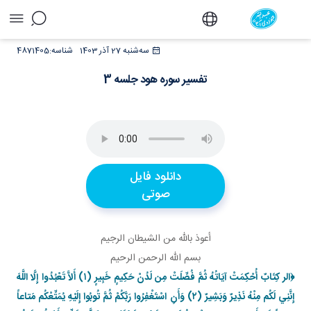
تفسیر سوره هود جلسه 3 - دفتر
سه‌شنبه 27 آذر 1403
شناسه:
4871405
تفسیر سوره هود جلسه 3
دانلود فایل
صوتی
أعوذ بالله من الشيطان الرجيم
بسم الله الرحمن الرحيم
﴿الر كِتَابٌ أُحْكِمَتْ آيَاتُهُ ثُمَّ فُصِّلَتْ مِن لَدُنْ حَكِيمٍ خَبِيرٍ (۱)
أَلاَّ تَعْبُدُوا إِلَّا اللَّهَ
إِنَّنِي لَكُم مِنْهُ نَذِيرٌ وَبَشِيرٌ (۲) وَأَنِ اسْتَغْفِرُوا رَبَّكُمْ ثُمَّ تُوبُوا إِلَيْهِ يُمَتِّعْكُم مَتاعاً