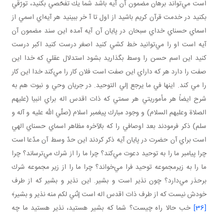
است مي‌تواند برهان مضمون آن آيه باشد شما يك تفحّصي بكنيد، تورّقي
بكنيد در خدمت قرآن كريم باشيد از اول تا آ خر ببينيد هر آيه‌اي اسمي از
اسماي حسناي خداي سبحان در پايان آن آيه آمده اين سند مضمون آن
آيه است او را مي‌توانيد خط كشي كنيد اصغر درست كنيد اكبر درست
كنيد اين اسم حسن را وسط بگذاريد بشود استدلال عقلي كه خدا اين
صفت را دارد هر كه داراي اين صفت است فلان كار را مي‌كند خدا اين كار
را مي‌ كند. اينها في ما يرجع إلي التوحيد. در جريان وحي و نبوت هم به
شرح ايضاً هر مأموريتي هر سمتي كه ذات اقدس اله براي انبيا (عليهم
الصلاة وعليهم السلام) و وجود مبارك پيغمبر اسلام (صلّي الله عليه و آله و
سلم) ذكر فرمودند بعد اوصافي را كه بالآخره مظاهر اسماي حسناي الهي
است براي آن حضرت در پايان آيه ذكر كردند اين حدّ وسط آن مدّعا است
چرا پيامبر ما را به توحيد دعوت مي‌كند؟ چرا ما را از شرك مي‌ترساند؟ چرا
ما را به زيرمجموعه توحيد فرا مي‌خواند؟ چرا ما را از زير مجموعه شرك
برحذر مي‌دارد؟ چون نذير است و بشير. اين نذير و بشير كه از طرف
خودش نيست كه از طرف ذات اقدس اله است إنّني لكم منه نذير و بشير﴾
[36]
خب حالا راه چيست؟ شما كه بشير هستيد، نذير هستيد ما چه