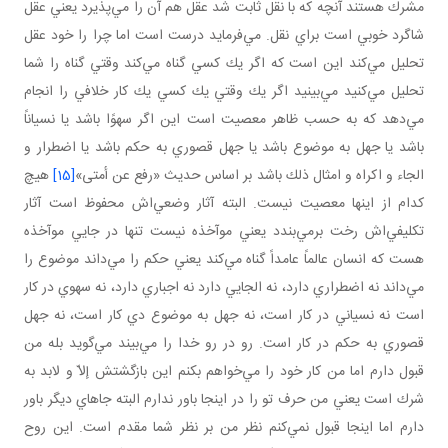
مشرك هستند آنچه كه با نقل ثابت شد عقل هم آن را مي‌پذيرد يعني عقل
شاگرد خوبي است براي نقل. مي‌فرمايد درست است اما چرا را خود عقل
تحليل مي‌كند اين است كه اگر يك كسي گناه مي‌كند وقتي گناه را شما
تحليل مي‌كنيد مي‌بينيد اگر يك وقتي يك كسي يك كار خلافي را انجام
مي‌دهد كه به حسب ظاهر معصيت است اين اگر سهوًا باشد يا نسياناً
باشد يا جهل به موضوع باشد يا جهل قصوري به حكم باشد يا اضطرار و
الجاء و اكراه و امثال ذلك باشد بر اساس حديث «رفع عن أمتى»
[15]
هيچ
كدام از اينها معصيت نيست. البته آثار وضعي‌اش محفوظ است آثار
تكليفي‌اش رخت برمي‌بندد يعني موآخذه نيست تنها در جايي موآخذه
هست كه انسان عالماً عامداً گناه مي‌كند يعني حكم را مي‌داند موضوع را
مي‌داند نه اضطراري دارد، نه الجايي دارد نه اجباري دارد، نه سهوي در كار
است نه نسياني در كار است، نه جهل به موضوع دي كار است، نه جهل
قصوري به حكم در كار است. رو در رو خدا را مي‌بيند مي‌گويد بله من
قبول دارم اما من كار خود را مي‌خواهم بكنم اين بازگشتش إلاّ و لابد به
شرك است يعني من حرف تو را در اينجا باور ندارم البته جاهاي ديگر باور
دارم اما اينجا قبول نمي‌كنم نظر من بر نظر شما مقدم است. اين روح