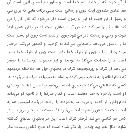
از آن جهت كه او خليفه تام خدا است و مظهر تام اسماي الهي است آن
هم ضامن مضمون آيات نبوي و رسالي است يعني برنامه‌هايي كه براي نبي
و رسول از آن جهت كه نبي و رسول است ذكر مي‌شود كه فلان كار را مي‌
كند فلان كار را نمي‌كند دليلش آن اوصافي است كه در پايان همان آيهٴ
نبوت و وحي و رسالت ذكر مي‌شود چون او نذير است چون او بشير است
ما را دستور مي‌دهد راهنمايي مي‌كند به توحيد و تحذير مي‌كند، برحذر
مي‌دارد از شرك. چون از طرف خدا نذير است چون از طرف خدا بشير
است ما را هدايت مي‌كند به توحيد و زير مجموعه توحيد،ما را پرهيز
مي‌دهد از شرك و زيرمجموعه شرك.در بحثهاي قبل هم ملاحظه فرموديد
كه تمام اطاعتها به توحيد برمي‌گردد و تمام معصيتها به شرك برمي‌گردد هر
كسي كه اطاعتي مي‌كند كار خيري انجام مي‌دهد بر اساس اعتقاد توحيدي
او است بالآخره به خدا معتقد است و تمام قدرتها را از ناحيه او مي‌داند
تمام نِعَم را از ناحيه او مي‌داند، رهنمودها را از آنجا مي‌گيرد اميدش هم به
آنجا است پاداشش را هم از آنجا مي‌گيرد لذا دست به كار خير مي‌زند و هر
كس هر گناهي مي‌كند گرفتار شرك است اين در بحثهاي سالهاي گذشته
شايد امثال هم بود چندين بار ذكر شده است كه هيچ گناهي نيست مگر