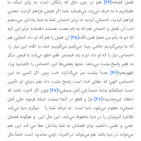
فضل فضله﴾
[44]
هم در عين حال كه رايگان است به زبان اينكه ما
طلبكاريم با ما حرف مي‌زند مي‌فرمايد شما اگر فضلي فراهم كرديد، نعمتي
فراهم كرديد، احساني كرديد ما برابر احسان شما به شما پاداش مي‌دهيم
خب آن فضل و احسان هم كه به نام نعمت هستند «فمنك» برابر اين آيه
كه ﴿و ما بكم من نعمةٍ فمن الله﴾
[45]
آن فضل را هم كه او داد آنجايي هم
كه ما برمي‌گرديم حالتي پيدا مي‌كنيم مي‌گوييم «بك يا الله» اين نياز را،
احساس نياز را كه او داد او با يك فيضش فقير خلق مي‌كند با فيض ديگر
به فقير پاسخ مثبت مي‌دهد. منتها بعضي‌ها اين احساس را ﴿فتبذوه وراء
ظهورهم﴾
[46]
عمداً پشت سر مي‌گذارند خب پس اگر كسي به اين
احساس الهي كه عطاي خدا است پاسخ مثبت داد هم دنياي او تأمين
است ﴿يمتّعكم متاعاً حسناً إلي أجل مسمّي﴾
[47]
چون اگر آخرت باشد كه
﴿عطاء غيرمجذوذ﴾
[48]
جزّ و قطع در آنجا نيست اينكه فرمود ﴿إلي أجل
مسمّي﴾ معلوم مي‌شود دنيا است. نه اينكه شما را سرگرم دنيا مي‌كند
بالآخره آبرويتان را در دنيا محفوظ مي‌كند، اين مال اين. و هرگونه فضايل
علمي و علمي داشتيد برابر فضلتان به شما پاداش عطا مي‌ كند اين هم
مي‌تواند در دنيا باشد هم مي‌تواند در آخرت، اولي محدود است حتماً مال