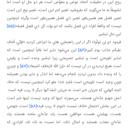
روح اين در حقيقت اتحاد عوض و معوّض است هر دو مال او است اما
تشويقاً به ما مي‌گويد كه بفروشيد تعبير اجر اين است، تعبير بيع اين است
تعبير فضل هم همين‌طور تعبير ذي فضل همين‌طور است وگرنه اينچنين
نيست كه واقعاً افراد ذي فضل باشند كه ﴿و يؤت كل ذي فضل فضله﴾
[55]
اين مال تبشير.
فرمود ﴿و إن تولّوا﴾ اگر از اين راهنمايي هاي ما اعراض كرديد ﴿فإنّي أخاف
عليكم عذاب يوم كبير﴾
[56]
اين مي‌شود نذير اما غالباً اينچنين است كه
تنذير تلويحي است و تبشير تصريحي زيرا تبشير وعده است و يقيني
است هيچ ترديدي در آن نيست كه ﴿إنّ الله لايخلف الميعاد﴾
[57]
و چيزي
را كه وعده داد بدون ترديد انجام مي‌دهد اما انذار و نذير بودن هميشه
چون وعيد است تلويحي است شايد خدا عفو كرد اينچنين نيست كه حالا،
البته آنهايي كه جريان خبر است نه جريان انشا آنها ديگر لا ريب فيه است.
اصل جهنم عدّه‌اي هستند، مي‌سوزند اينها كه وعيد نيست اينها خبر است
در اين بخش احتمال خلاف نيست ﴿ليوم لا ريب فيه﴾
[58]
است، جهنمي
هست، بهشتي هست، مواقفي هست يك عدّه‌اي ملحد هستند يك
عدّه‌اي معذب هستند و امثال ذلك. اما نسبت به تك تك افرادي كه