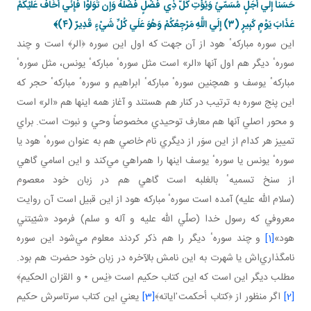
حَسَناً إِلَي أَجَلٍ مُسَمّيً وَيُؤْتِ كُلَّ ذِي فَضْلٍ فَضْلَهُ وَإِن تَوَلَّوْا فَإِنِّي أَخَافُ عَلَيْكُمْ
عَذَابَ يَوْمٍ كَبِيرٍ (۳) إِلَي اللَّهِ مَرْجِعُكُمْ وَهُوَ عَلَي كُلِّ شَيْ‏ءٍ قَدِيرٌ (٤)﴾
اين سوره مباركهٴ هود از آن جهت كه اول اين سوره ﴿الر﴾ است و چند
سورهٴ ديگر هم اول آنها «الر» است مثل سورهٴ مباركهٴ يونس، مثل سورهٴ
مباركهٴ يوسف و همچنين سورهٴ مباركهٴ ابراهيم و سورهٴ مباركهٴ حجر كه
اين پنج سوره به ترتيب در كنار هم هستند و آغاز همه اينها هم «الر» است
و محور اصلي آنها هم معارف توحيدي مخصوصاً وحي و نبوت است. براي
تمييز هر كدام از اين سوَر از ديگري نام خاصي هم به عنوان سورهٴ هود يا
سورهٴ يونس يا سورهٴ يوسف اينها را همراهي مي‌كند و اين اسامي گاهي
از سنخ تسميهٴ بالغلبه است گاهي هم در زبان خود معصوم
(سلام الله عليه) آمده است سورهٴ مباركه هود از اين قبيل است آن روايت
معروفي كه رسول خدا (صلّي الله عليه و آله و سلم) فرمود «شيّبتني
هود»
[1]
و چند سورهٴ ديگر را هم ذكر كردند معلوم مي‌شود اين سوره
نامگذاري‌اش يا شهرت به اين نامش بالآخره در زبان خود حضرت هم بود.
مطلب ديگر اين است كه اين كتاب حكيم است ﴿يٰس ٭ و القرٰان الحكيم﴾
[2]
اگر منظور از ﴿كتاب أحكمت ٰاياته﴾
[3]
يعني اين كتاب سرتاسرش حكيم