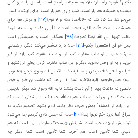
بكنيم؟ فرمود راه دارد بالآخره، هميشه راه باز است راه دل را هيچ كس
نبست و هميشه هم باز است، شب و روز هم باز است. براي اينكه با كسي
مي‌خواهد مذاكره كند كه ﴿لاتأخذه سنة و لا نوم﴾
[37]
و درش هم براي
هميشه باز است «أنت الذى فتحت لعبادك باباً إلي عفوك و سمّيته التوبة
فقلت توبوا إلي الله توبتاً نصوحاً»
[38]
همگاني است و هميشگي است
پس ﴿و أن استغفروا ربّكم﴾
[39]
حالا دارد تبشير مي‌كند ديگر، راهنمايي
مي‌كند خب از او طلب مغفرت كنيد از او طلب مغفرت كنيد بايد از غير
ببريد و به او وصل بشويد ديگر و اين طلب مغفرت كردن يعني از زشتيها و
شرك و امثال ذلك بريدن و به طرف ذات اقدس اله رجوع كردن ﴿ثمّ توبوا
إليه﴾ يعني فارجعوا إليه بالآخره انسان آن راهي كه داشت آن خلق و خوي
بالطلي كه داشت بايد از آن دست بكشد تا به الله رجوع كند ديگر اينچنين
نيست كه هم او را داشته باشد هم به الله رجوع كند اين شدني نيست كه
اين بايد از گذشتهٴ بدش صرف نظر بكند، نادم بشود تصميم بگيرد به
سراغ آنها نرود ﴿ثمّ توبوا إليه﴾
[40]
خب اگر چنين كاري كرديم چه مي‌شود
تبشيرش از چه ناحيه است بشارتش چيست؟ بشارتش اين است كه هم
دنياي شما تأمين است هم آخرت شما تأمين است شما. ديگر چه