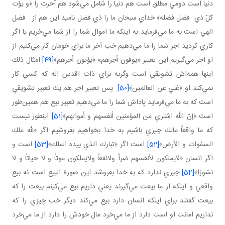
دنيا است دومي مطلق است هم دنيا را شامل مي‌شود هم آخرت را ﴿و يؤت
كلّ ذي فضل فضله﴾ خداي سبحان ما را ذي فضل ناميد اين هم از فضل
الهي است به ما مي‌فرمايد به اينكه ما اموال شما را از شما مي‌خريم يا اگر
كاري كرديد اجر شما را ما مي‌دهيم خب آخر ما براي خومان كار مي‌كنيم از
او اجر مي‌گيريم اين تعبير «يوفون أجرهم» ﴿يؤتون أجرهم﴾
[49]
امثال ذلك
اينها همه‌اش تشويقي است وگرنه براي ذات اقدس اله كه كسي كار
نمي‌كند او ﴿غني عن العالمين﴾
[50]
. پس تعبير اجر هم يك تعبير تشويقي
است كه به ما مي‌فرمايد پاداش شما را ما مي‌دهيم تعبير بيع هم همين‌طور
است ﴿إنّ الله اشتري من المؤمنين أنفسهم و أموالهم﴾
[51]
اينطور نيست
كه ما واقعاً مالك چيزي باشيم به خدا بخواهيم بفروشيم اگر ﴿لله ملك
السمٰوات و الأرض﴾
[52]
است اگر ﴿تبارك الذي بيده الملك﴾
[53]
است و
اگر انسان ﴿لايملكون لأنفسهم ضراً ولانفعاً ولايملكون موتاً و لا حياتاً و لا
نشورًا﴾
[54]
چيزي ندارد كه به خدا بفروشد اين صورة البيع است نه بيع
واقعي و اينكه از ما بيعت مي‌گيرند يعني داريم بيع مي‌كينم بيعت را كه
بيعت گفتند براي اينكه انسان دارد بيع مي‌كند ديگر خب چيزي را كه
نداريم امانت او است دارد از ما مي‌خرد مال خودش را دارد از ما مي‌خرد