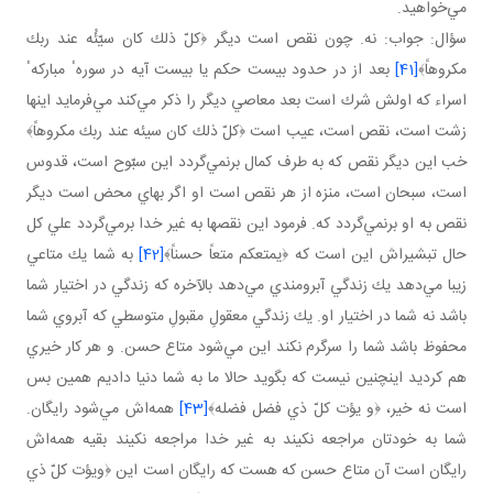
مي‌خواهيد.
سؤال: جواب: نه. چون نقص است ديگر ﴿كلّ ذلك كان سيّئُه عند ربك
مكروهاً﴾
[41]
بعد از در حدود بيست حكم يا بيست آيه در سورهٴ مباركهٴ
اسراء كه اولش شرك است بعد معاصي ديگر را ذكر مي‌كند مي‌فرمايد اينها
زشت است، نقص است، عيب است ﴿كلّ ذلك كان سيئه عند ربك مكروهاً﴾
خب اين ديگر نقص كه به طرف كمال برنمي‌گردد اين سبّوح است، قدوس
است، سبحان است، منزه از هر نقص است او اگر بهاي محض است ديگر
نقص به او برنمي‌گردد كه. فرمود اين نقصها به غير خدا برمي‌گردد علي كل
حال تبشيراش اين است كه ﴿يمتعكم متعاً حسناً﴾
[42]
به شما يك متاعي
زيبا مي‌دهد يك زندگي آبرومندي مي‌دهد بالآخره كه زندگي در اختيار شما
باشد نه شما در اختيار او. يك زندگي معقولِ مقبولِ متوسطي كه آبروي شما
محفوظ باشد شما را سرگرم نكند اين مي‌شود متاع حسن. و هر كار خيري
هم كرديد اينچنين نيست كه بگويد حالا ما به شما دنيا داديم همين بس
است نه خير، ﴿و يؤت كلّ ذي فضل فضله﴾
[43]
همه‌اش مي‌شود رايگان.
شما به خودتان مراجعه نكيند به غير خدا مراجعه نكيند بقيه همه‌اش
رايگان است آن متاع حسن كه هست كه رايگان است اين ﴿ويؤت كلّ ذي