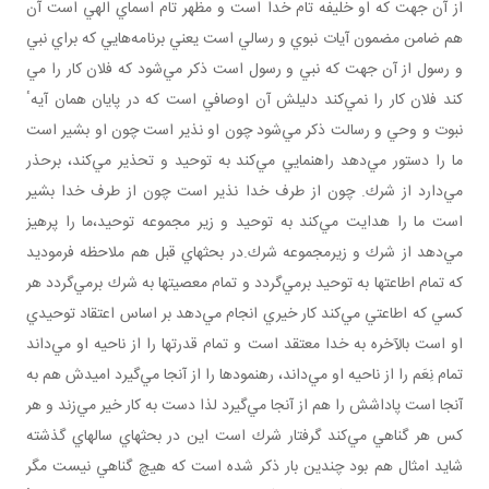
از آن جهت كه او خليفه تام خدا است و مظهر تام اسماي الهي است آن
هم ضامن مضمون آيات نبوي و رسالي است يعني برنامه‌هايي كه براي نبي
و رسول از آن جهت كه نبي و رسول است ذكر مي‌شود كه فلان كار را مي‌
كند فلان كار را نمي‌كند دليلش آن اوصافي است كه در پايان همان آيهٴ
نبوت و وحي و رسالت ذكر مي‌شود چون او نذير است چون او بشير است
ما را دستور مي‌دهد راهنمايي مي‌كند به توحيد و تحذير مي‌كند، برحذر
مي‌دارد از شرك. چون از طرف خدا نذير است چون از طرف خدا بشير
است ما را هدايت مي‌كند به توحيد و زير مجموعه توحيد،ما را پرهيز
مي‌دهد از شرك و زيرمجموعه شرك.در بحثهاي قبل هم ملاحظه فرموديد
كه تمام اطاعتها به توحيد برمي‌گردد و تمام معصيتها به شرك برمي‌گردد هر
كسي كه اطاعتي مي‌كند كار خيري انجام مي‌دهد بر اساس اعتقاد توحيدي
او است بالآخره به خدا معتقد است و تمام قدرتها را از ناحيه او مي‌داند
تمام نِعَم را از ناحيه او مي‌داند، رهنمودها را از آنجا مي‌گيرد اميدش هم به
آنجا است پاداشش را هم از آنجا مي‌گيرد لذا دست به كار خير مي‌زند و هر
كس هر گناهي مي‌كند گرفتار شرك است اين در بحثهاي سالهاي گذشته
شايد امثال هم بود چندين بار ذكر شده است كه هيچ گناهي نيست مگر