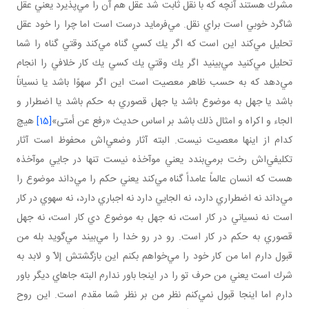
مشرك هستند آنچه كه با نقل ثابت شد عقل هم آن را مي‌پذيرد يعني عقل
شاگرد خوبي است براي نقل. مي‌فرمايد درست است اما چرا را خود عقل
تحليل مي‌كند اين است كه اگر يك كسي گناه مي‌كند وقتي گناه را شما
تحليل مي‌كنيد مي‌بينيد اگر يك وقتي يك كسي يك كار خلافي را انجام
مي‌دهد كه به حسب ظاهر معصيت است اين اگر سهوًا باشد يا نسياناً
باشد يا جهل به موضوع باشد يا جهل قصوري به حكم باشد يا اضطرار و
الجاء و اكراه و امثال ذلك باشد بر اساس حديث «رفع عن أمتى»
[15]
هيچ
كدام از اينها معصيت نيست. البته آثار وضعي‌اش محفوظ است آثار
تكليفي‌اش رخت برمي‌بندد يعني موآخذه نيست تنها در جايي موآخذه
هست كه انسان عالماً عامداً گناه مي‌كند يعني حكم را مي‌داند موضوع را
مي‌داند نه اضطراري دارد، نه الجايي دارد نه اجباري دارد، نه سهوي در كار
است نه نسياني در كار است، نه جهل به موضوع دي كار است، نه جهل
قصوري به حكم در كار است. رو در رو خدا را مي‌بيند مي‌گويد بله من
قبول دارم اما من كار خود را مي‌خواهم بكنم اين بازگشتش إلاّ و لابد به
شرك است يعني من حرف تو را در اينجا باور ندارم البته جاهاي ديگر باور
دارم اما اينجا قبول نمي‌كنم نظر من بر نظر شما مقدم است. اين روح