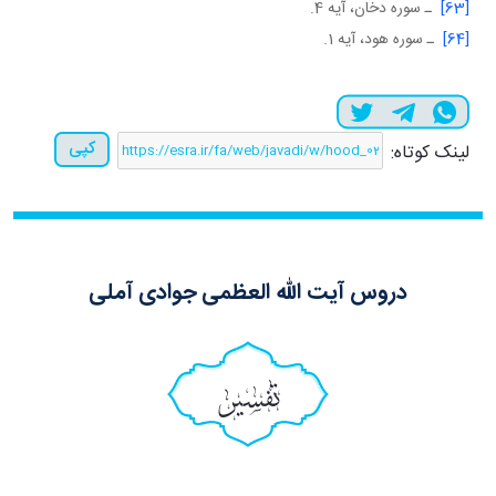
[63]
ـ سوره دخان، آيه 4.
[64]
ـ سوره هود، آيه 1.
کپی
لینک کوتاه:
دروس آیت الله العظمی جوادی آملی
تفسیر