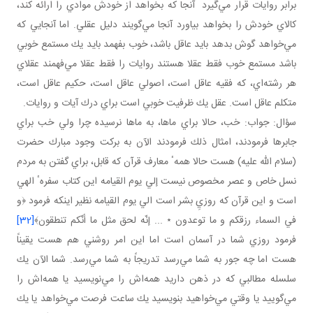
برابر روايات قرار مي‌گيرد آنجا كه بخواهد از خودش موادي را ارائه كند،
كالاي خودش را بخواهد بياورد آنجا مي‌گويند دليل عقلي. اما آنجايي كه
مي‌خواهد گوش بدهد بايد عاقل باشد، خوب بفهمد بايد يك مستمع خوبي
باشد مستمع خوب فقط عقلا هستند روايات را فقط عقلا مي‌فهمند عقلاي
هر رشته‌اي، كه فقيه عاقل است، اصولي عاقل است، حكيم عاقل است،
متكلم عاقل است. عقل يك ظرفيت خوبي است براي درك آيات و روايات.
سؤال: جواب: خب، حالا براي ما‌ها، به ماها نرسيده چرا ولي خب براي
جابر‌ها فرمودند، امثال ذلك فرمودند الآن به بركت وجود مبارك حضرت
(سلام الله عليه) هست حالا همهٴ معارف قرآن كه قابل، براي گفتن به مردم
نسل خاص و عصر مخصوص نيست إلي يوم القيامه اين كتاب سفرهٴ الهي
است و اين قرآن كه روزيِ بشر است الي يوم القيامه نظير اينكه فرمود ﴿و
في السماء رزقكم و ما توعدون ٭ ... إنّه لحق مثل ما أنّكم تنطقون﴾
[32]
فرمود روزي شما در آسمان است اما اين امر روشني هم هست يقيناً
هست اما چه جور به شما مي‌رسد تدريجاً به شما مي‌رسد. شما الآن يك
سلسله مطالبي كه در ذهن داريد همه‌اش را مي‌نويسيد يا همه‌اش را
مي‌گوييد يا وقتي مي‌خواهيد بنويسيد يك ساعت فرصت مي‌خواهد يا يك