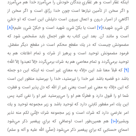
اينكه غفّار است و هر غفّاري بندگان خودش را مي‌آمرزد خدا هم مي‌آمرزد
و اگر سخن از تأمين نيازها است چون خدا رزّاق است و اگر سخن از
آگاهي از اسرار درون و اعمال بيرون است دليلش اين است كه او ﴿علي
كل شيءٍ شهيد﴾
[7]
است يا بكلّ شيءٍ شهيد است و ﴿بكلّ شيءٍ عليم﴾
[8]
است و مانند آن. بعد اين كتاب به طور اجمال بايد مشخص شود كه
مضمونش چيست كه در يك مقطع محكم است در مقطع ديگر مفصّل.
فرمود مضمونش توحيد است و پرهيز از شرك و تمام اطاعات هم به
توحيد برمي‌گردد و تمام معاصي هم به شرك برمي‌گردد ﴿إلاّ تعبدوا إلاّ الله﴾
[9]
كه قبلاً معنا شد اين «إلاّ» به معناي غير است نه اينكه اين دو جمله
باشد دو قضيه باشد غير خدا را نپرستيد، خدا را بپرستيد منظور اين است
كه اين «إلاّ» به معني غير است يعني غير از الله كه دل پذير است و فطرت
شما او را قبول دارد و فطرتًا هم او را مي‌پرستيد غير او را نفي كنيد پس
اين يك امر مفطور ثابتي دارد كه توحيد باشد و زير مجموعه توحيد و يك
امر عارضي دارد كه شرك است و زير مجموعه شرك ﴿إنّني لكم منه نذير
وبشير﴾
[10]
هم همين‌طور است اوصافي كه براي پيغمبر ذكر مي‌شود
اسماي حسنايي كه براي پيغمبر ذكر مي‌شود (صلّي الله عليه و آله و سلم)