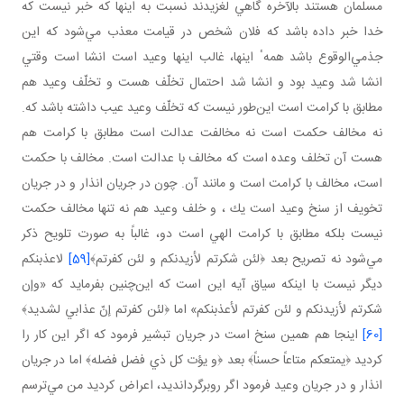
مسلمان هستند بالآخره گاهي لغزيدند نسبت به اينها كه خبر نيست كه
خدا خبر داده باشد كه فلان شخص در قيامت معذب مي‌شود كه اين
جذمي‌الوقوع باشد همهٴ اينها، غالب اينها وعيد است انشا است وقتي
انشا شد وعيد بود و انشا شد احتمال تخلّف هست و تخلّف وعيد هم
مطابق با كرامت است اين‌طور نيست كه تخلّف وعيد عيب داشته باشد كه.
نه مخالف حكمت است نه مخالفت عدالت است مطابق با كرامت هم
هست آن تخلف وعده است كه مخالف با عدالت است. مخالف با حكمت
است، مخالف با كرامت است و مانند آن. چون در جريان انذار و در جريان
تخويف از سنخ وعيد است يك ، و خلف وعيد هم نه تنها مخالف حكمت
نيست بلكه مطابق با كرامت الهي است دو، غالباً به صورت تلويح ذكر
مي‌شود نه تصريح بعد ﴿لئن شكرتم لأزيدنكم و لئن كفرتم﴾
[59]
لاعذبنكم
ديگر نيست با اينكه سياق آيه اين است كه اين‌چنين بفرمايد كه «وإن
شكرتم لأزيدنكم و لئن كفرتم لأعذبنكم» اما ﴿لئن كفرتم إنّ عذابي لشديد﴾
[60]
اينجا هم همين سنخ است در جريان تبشير فرمود كه اگر اين كار را
كرديد ﴿يمتعكم متاعاً حسناً﴾ بعد ﴿و يؤت كل ذي فضل فضله﴾ اما در جريان
انذار و در جريان وعيد فرمود اگر روبرگردانديد، اعراض كرديد من مي‌ترسم