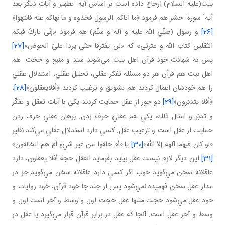
بيت(عليه السلام) ارجاع داده است بر اساس آيهٴ تطهير و آيات ديگر بعد
آيهٴ سورهٴ حشر هم فرمود ﴿ما اتاكم الرسول فخذوه و ما نهاكم عنه فانتهوا﴾
[26]
و رسول (صلّي الله عليه و آله و سلّم) هم فرمود «إنّى تاركٌ فيكم
الثقلين كتاب الله و عترتى» كه «لن يفترقا حتّي يردا عليّ الحوض»
[27]
پس به شهادت خود قرآن اهل بيت مي‌شوند سند و منبع و حجّت. هم
اهل بيت هم قرآن هر دو مسئله تفكر عقلي، تحليل عقلي، استدلال عقلي
را هم خودشان اعمال كردند هم تشويق و ترغيب كردند ﴿أفلايعقلون﴾
[28]
،
﴿أفلا يتدبّرون﴾
[29]
دو جور از عقل حمايت كردند يكي با آيات تعقل و تفكّر
و تدبّر و امثال ذلك، يكي هم عقلي حرف زدن. برهان عقلي حرف زدن
حمايت از عقل است و ترغيب عقل. كسي دارد استدلال عقلي مي‌كند نظير
﴿لو كان فيهما آلهة إلاّ الله﴾
[30]
يا ﴿أم خلقوا من غير شيءٍ أم هم الخالقون﴾
[31]
اين ديگر لازم نيست عقل بيايد بفرمايد العقل حجة أفلا يعقلون، دارد
عاقلانه سخن مي‌گويد خوب اگر كسي دارد عاقلانه سخن مي‌گويد جز در
مدار عقل سخن فهميده نمي‌شود پس از چند جا خود قرآن، خود روايات و
خود عقل مي‌شود حجت منتها عقل حجت اول و وسط و آخر است اول و
وسط و آخر عقل است. آنجا كه عقل در برابر قرآن قرار مي‌گيرد يا عقل در