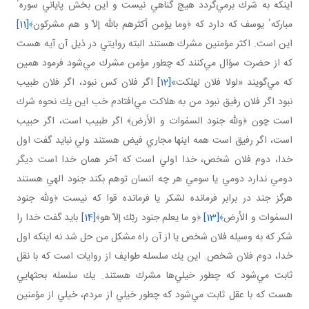
اينكه به شرك برمي‌گردد هيچ گناهي نيست و اين بخش پاياني سورهٴ
مباركهٴ يوسف كه دارد كه ﴿وما يؤمن أكثرهم بالله إلاّ و هم مشركون﴾
[11]
اين است. اكثر مؤمنين مشرك هستند البته روايتي در ذيل آن آيه هست
كه از حضرت سؤال مي‌كنند كه چطور مؤمن مشرك مي‌شود فرمود همين
كه مي‌گويند «لولا فلان لهلكت»
[12]
اگر فلان كس نبود، اگر فلان طبيب
نبود اگر فلان رفيق نبود من به هلاكت مي‌افتادم خب اين يك نحوه شرك
است چون ﴿ولله جنود السمٰوات و الأرض﴾ اگر طبيب است، اگر حبيب
است، اگر رفيق است همه اينها مجاري فيض هستند ولي نبايد گفت اول
خدا، دوم فلان شخص، خدا اولي است كه آخر همان خدا است ديگر
دومي ندارد دومي يا سومي هر چه انسان توهم بكند جنود الهي هستند
هرگز جند در برابر فرمانده لشكر يا فرمانده قوا كه نيست ﴿ولله جنود
السمٰوات و الأرض﴾
[13]
﴿و ما يعلم جنود ربّك إلاّ هو﴾
[14]
بايد گفت خدا را
شكر كه به وسيله فلان شخص يا از آن راه مشكل من حل شد نه اينكه اول
خدا، دوم فلان شخص. اين يك سلسله طوايف از روايات است كه با نقل
ثابت مي‌شود كه چطور خيلي‌ها مشرك هستند. يك سلسله بحثهايي
هست كه با عقل ثابت مي‌شود كه چطور خيلي از مردم، خيلي از مؤمنين