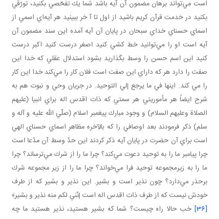
است مي‌تواند برهان مضمون آن آيه باشد شما يك تفحّصي بكنيد، تورّقي
بكنيد در خدمت قرآن كريم باشيد از اول تا آ خر ببينيد هر آيه‌اي اسمي از
اسماي حسناي خداي سبحان در پايان آن آيه آمده اين سند مضمون آن
آيه است او را مي‌توانيد خط كشي كنيد اصغر درست كنيد اكبر درست
كنيد اين اسم حسن را وسط بگذاريد بشود استدلال عقلي كه خدا اين
صفت را دارد هر كه داراي اين صفت است فلان كار را مي‌كند خدا اين كار
را مي‌ كند. اينها في ما يرجع إلي التوحيد. در جريان وحي و نبوت هم به
شرح ايضاً هر مأموريتي هر سمتي كه ذات اقدس اله براي انبيا (عليهم
الصلاة وعليهم السلام) و وجود مبارك پيغمبر اسلام (صلّي الله عليه و آله و
سلم) ذكر فرمودند بعد اوصافي را كه بالآخره مظاهر اسماي حسناي الهي
است براي آن حضرت در پايان آيه ذكر كردند اين حدّ وسط آن مدّعا است
چرا پيامبر ما را به توحيد دعوت مي‌كند؟ چرا ما را از شرك مي‌ترساند؟ چرا
ما را به زيرمجموعه توحيد فرا مي‌خواند؟ چرا ما را از زير مجموعه شرك
برحذر مي‌دارد؟ چون نذير است و بشير. اين نذير و بشير كه از طرف
خودش نيست كه از طرف ذات اقدس اله است إنّني لكم منه نذير و بشير﴾
[36]
خب حالا راه چيست؟ شما كه بشير هستيد، نذير هستيد ما چه