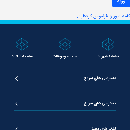
ورود
مه عبور را فراموش کرده‌اید.
سامانه شهریه
سامانه وجوهات
سامانه عبادات
دسترسی های سریع
زندگینامه آیت الله جوادی آملی
دروس تفسیر معظم له
دسترسی های سریع
دروس اخلاق معظم له
دروس فقه معظم له
پژوهشگاه علـوم وحیــانی معارج
استفتائات معظم له
پایگاه اطلاع رسانی اسراء
لینک های مفید