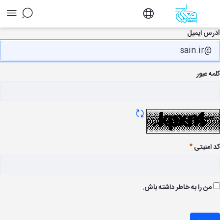
اله - پژوهشگاه معارج
رس ایمیل
ه عبور
تازه سازی CAPTCHA
 امنیتی
وری
من را به خاطر داشته باش.