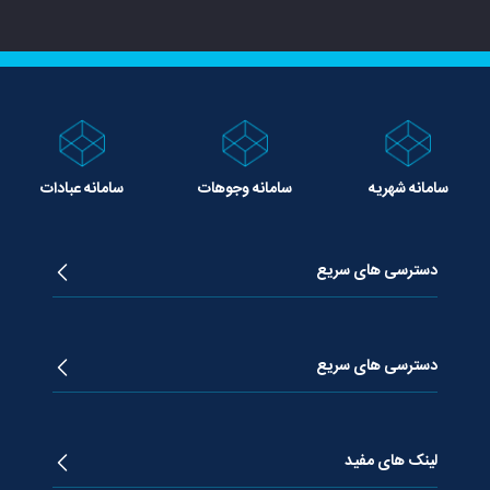
سامانه شهریه
سامانه وجوهات
سامانه عبادات
دسترسی های سریع
زندگینامه آیت الله جوادی آملی
دروس تفسیر معظم له
دسترسی های سریع
دروس اخلاق معظم له
دروس فقه معظم له
پژوهشگاه علـوم وحیــانی معارج
استفتائات معظم له
پایگاه اطلاع رسانی اسراء
لینک های مفید
پیام های معظم له
فصلنامه علوم قرآنی معارج