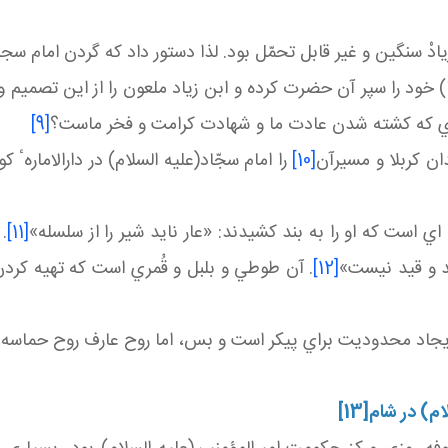
ْ سنگين و غير قابل تحمّل بود. لذا دستور داد كه گردن امام سجاد(
ا) خود را سپر آن حضرت كرده و ابن زياد ملعون را از اين تصميم و
ميدي كه كشته شدن عادت ما و شهادت كرامت و فخر ماست؟
[9]
ان كربلا و مسيرآن
[10]
را امام سجّاد(عليه السلام) در دارالامارهٴ ك
ي است كه او را به بند كشيدند: «عار نايد شير را از سلسله»
[11]
.
يد و قيد نيست»
[12]
. آن طوطي و بلبل و قُمري است كه تهيه كرد
جاد محدوديت براي پيكر است و بس، اما روح عارف روح حماسه است
لام)
در شام
[13]