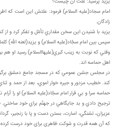
يزيد پرسيد: علّت آن چيست؟
امام سجاد(عليه السلام) فرمود: علتش اين است كه اطراف
زادگان.
يزيد با شنيدن اين سخن مقداري تأمّل و تفكر كرد و ا
سپس بين امام سجّاد(عليه السلام) و يزيد(لعنه الله) كلمات
وقتي كه نوبت به زينب كبري(عليهاالسلام) رسيد او هم ب
اهل حماسه اند.
در مجلس جشن عمومي كه در مسجد جامع دمشق برگزار شده 
كند. خطيب مزدور و جيره خوار اموي، بعد از حمد و ثناي 
حماسه سرا و بي قرار امام سجّاد(عليه السلام) او را آر
ترجيح دادي و بد جايگاهي در جهنّم براي خود ساختي. ف
عزيزان، تشنگي، اسارت، بستن دست و پا با زنجير، گردان
كه آن همه قدرت و شوكت ظاهري براي خود درست كرده 