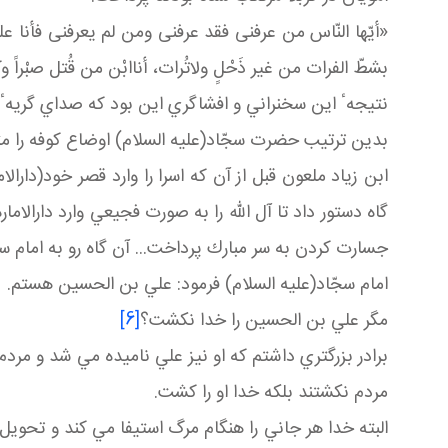
«أيّها النّاس من عرفنى فقد عرفنى ومن لم يعرفنى فأنا على
بشطّ الفرات من غير ذَحْلٍ ولاتُرات، أناابْن من قُتل صبْراً وك
نتيجهٴ اين سخنراني و افشاگري اين بود كه صداي گريهٴ 
بدين ترتيب حضرت سجّاد(عليه السلام) اوضاع كوفه را متغي
ابن زياد ملعون قبل از آن كه اسرا را وارد قصر خود(د
گاه دستور داد تا آل الله را به صورت فجيعي وارد دارالا
جسارت كردن به سر مبارك پرداخت... آن گاه رو به امام 
امام سجّاد(عليه السلام) فرمود: علي بن الحسين هستم.
مگر علي بن الحسين را خدا نكشت؟
[6]
برادر بزرگتري داشتم كه او نيز علي ناميده مي شد و مردم 
مردم نكشتند بلكه خدا او را كشت.
البته خدا هر جاني را هنگام مرگ استيفا مي كند و تحوي