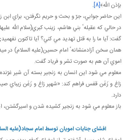
بإذن الله﴾
[8]
.
اين حاضر جوابي، جرّ و بحث و حريم نگرفتن، براي ابن زياد
در حالي كه عقيلهٴ بني هاشم، زينب كبري(سلام الله عليه
گفت: آيا ما را به قتل تهديد مي كني؟ آيا تاكنون نفه
همان سخن آزادمنشانهٴ امام حسين(عليه السلام) در ميد
اموي آن هم به صورت تشر و فرياد گفت.
معلوم مي شود اين انسان به زنجير بسته آن شير غرّنده ا
زاغ و زَغَن قفس فراهم كند: «شهپر زاغ و زَغَن زيباي ص
دارد.
باز معلوم مي شود به زنجير كشيده شدن و اسيرگشتن، اي
افشای جنايات امويان توسط امام سجاد(عليه الس