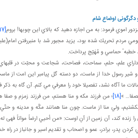
 دگرگونی اوضاع شام
دور اموي فرمود: به من اجازه دهيد كه بالاي اين چوبها! بروم
17]
ومي مردم تحريك شده بود، يزيد مجبور شد با منبررفتن امام(عليه 
د خطبهٴ حماسي و مُهَيّج پرداخت.
ا داراي علم، حلم، سماحت، فصاحت، شجاعت و محبّت در قلبهاي
و شير رسول خدا از ماست، دو دسته گل پيامبر اين امت از ماس
ات ما آگاه نشد، تفصيلا خود را معرفي مي كنم. آن گاه به ذك
فا... »
[18]
؛ من فرزند مكه و منا هستم، من فرزند زمزم و صفا هست
نكشتيم، ولي منا از ماست. چون منا همانند مكّه و مدينه و حتّي
 زنده كند، آن زمين از آنِ اوست: «من أحيي ارضاً مواتاً فهى له
اني كردن پدر، برادر، عمو و اصحاب و تقديم اسير و جانباز در ر