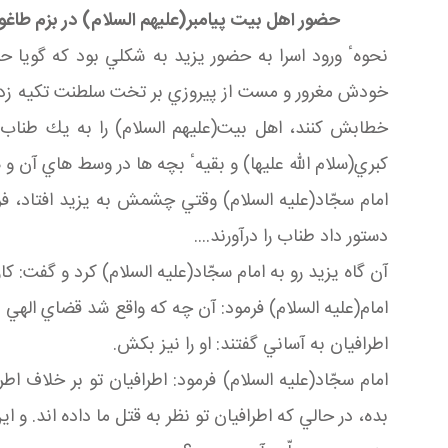
حضور اهل بيت پيامبر
(عليهم السلام)
در بزم طاغ
نحوهٴ ورود اسرا به حضور يزيد به شكلي بود كه گويا 
خودش مغرور و مست از پيروزي بر تخت سلطنت تكيه زده و 
خطابش كنند، اهل بيت(عليهم السلام) را به يك طناب
كبري(سلام الله عليها) و بقيهٴ بچه ها در وسط هاي آن و 
امام سجّاد(عليه السلام) وقتي چشمش به يزيد افتاد، فرم
دستور داد طناب را درآورند....
آن گاه يزيد رو به امام سجّاد(عليه السلام) كرد و گفت: كا
امام(عليه السلام) فرمود: آن چه كه واقع شد قضاي الهي ب
اطرافيان به آساني گفتند: او را نيز بكش.
امام سجّاد(عليه السلام) فرمود: اطرافيان تو بر خلاف ا
بده، در حالي كه اطرافيان تو نظر به قتل ما داده اند. و اين