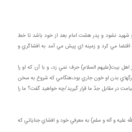
او شهيد نشود و پدر هشت امام بعد از خود باشد تا خط
 اقتضا مي كرد و زمينه اي پيش مي آمد به افشاگري و
 اهل بيت(عليهم السلام) حرف نمي زد، و با آن كه او را
ز رگهاي بدن او خون جاري بود،هنگامي كه شروع به سخن
 قيامت در مقابل جدّ ما قرار گيريد/چه خواهيد گفت؟ ما را
 عليه و آله و سلم) به معرفي خود و افشاي جناياتي كه