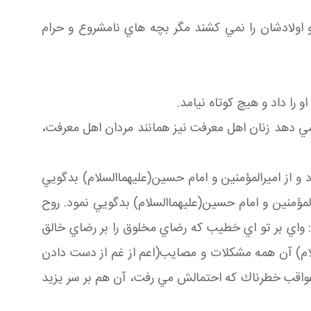
 و اولادشان را نمي كشند مگر بچه هاي نامشروع و حرام
و را داد و هيچ كوتاه نيامد.
 مي دهد زنان اهل معرفت نيز همانند مردان اهل معرفت،
 از اميرالمؤمنين و امام حسين(عليهماالسلام) بدگويي
المؤمنين و امام حسين(عليهماالسلام) بدگويي نمود. روح
ود: واي بر تو اي خطيب كه رضاي مخلوق را بر رضاي خالق
سلام) آن همه مشكلات و مصايب(اعم از غم از دست دادن
ن عواقب خطرناك كه احتمالش مي رفت، آن هم بر سر يزيد