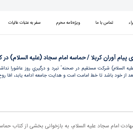
اء
تماس با ما
ویژه‌نامه محرم
سفر به عتبات عالیات
 السلام) در کوفه - خبرگزاری اسراء
 پيام آوران کربلا / حماسه امام سجاد (عليه السلام) در ک
ليه السلام) شركت مستقيم در صحنهٴ نبرد و درگيري روز عاشورا نداش
د از خود باشد تا خط امامت امت و هدايت جامعه ادامه يابد، امّا ر
شهادت امام سجاد علیه السلام، به بازخوانی بخشی از کتاب حماس