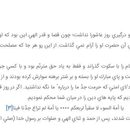
 درگيري روز عاشورا نداشت؛ چون قضا و قدر الهي اين بود كه 
ي آن حضرت او را آرام نمي گذاشت. از اين رو هر جا كه مصلحت
ام را با سكوت گذراند و فقط به ياد حق مترنّم بود و با كسي جز
و پاي مبارك او را بسته و بر شتر برهنه سوارش كرده بودند و ا
رد/اي امتي كه حرمت جدّ ما را دربارهٴ ما نگه نداشتيد. اگر در روز
ديم كه پايه هاي دين را در ميان شما محكم نموديم.
يا أمة السوء لا سقيأ لربعكم ٭٭٭٭ يا أمة لم تراع جدّنا فينا
[3]
شدند، پس از حمد و ثناي الهي و صلوات بر رسول خدا (صلي الله