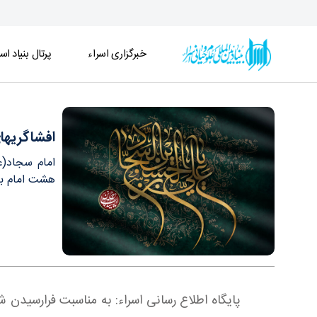
خبرگزاری اسراء
پرتال بنیاد اسر
افشاگريهای پيام آوران کربلا / حماسه امام سجاد (عليه
افشاگريهای
امام سجاد(ع
هشت امام بع
پایگاه اطلاع رسانی اسراء: به مناسبت فرارسیدن 