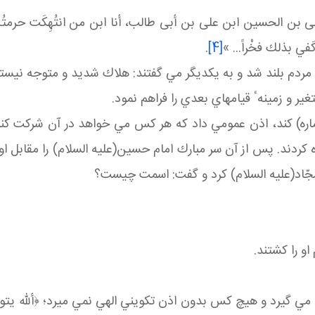
 بن الحسين ابن على بن أبى طالب، أنا ابن من انتُهِكَت حرمتُه وسُ
َفي بذلك فخْراً... »
[4]
.
مردم بلند شد و به يكديگر مي گفتند: هلاك شديد و متوجه نيستي
ر و زمينهٴ قيامهاي بعدي را فراهم نمود.
ارالاماره) كند، اذن عمومي داد كه هر كس مي خواهد در آن شركت
ماره كردند. پس از آن سر مبارك امام حسين(عليه السلام) را مقابل
سجّاد(عليه السلام) كرد و گفت: اسمت چيست؟
او را كشتند.
ل مي گيرد و هيچ كس بدون اذن تكويني الهي نمي ميرد؛ ﴿ألله يتو