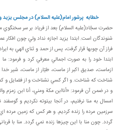
خطابه پرشور امام
(عليه السلام)
در مجلس يزيد و
حضرت سجّاد(عليه السلام) بعد از فرياد بر سر سخنگوي مز
شنوندگان است. ابتدا يزيد اجازه نداد ولي چون افكار عم
فراز آن چوبها قرار گرفت، پس از حمد و ثناي الهي به ايرا
ابتدا خود را به صورت اجمالي معرفي كرد و فرمود: م
ازماست، صديق اكبر از ماست، طيّار از ماست، شير خدا 
شناخت كه شناخت. و اگر كسي نشناخت و از فضايل و كمال
و در ضمن آن فرمود: «أناابن مكة ومني، أنا ابن زمزم والص
امسال به منا نرفتيم، در آنجا بيتوته نكرديم و گوسفند 
سرزمين مرده را زنده كرديم. و هر كس كه زمين مرده اي را
گردد. چون منا با اين چيزها زنده نمي گردد. منا با قرب