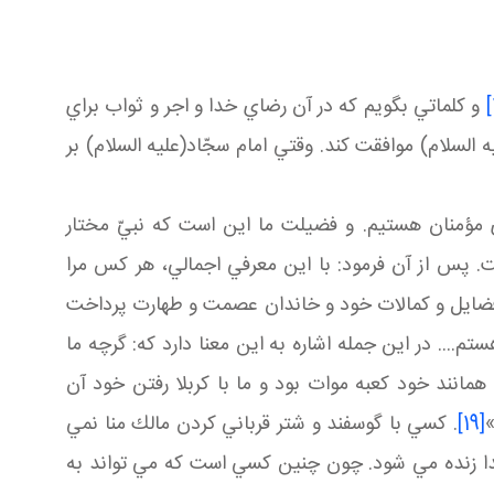
[
و كلماتي بگويم كه در آن رضاي خدا و اجر و ثواب براي
السلام) موافقت كند. وقتي امام سجّاد(عليه السلام) بر
 مؤمنان هستيم. و فضيلت ما اين است كه نبيّ مختار
ت. پس از آن فرمود: با اين معرفي اجمالي، هر كس مرا
ر فضايل و كمالات خود و خاندان عصمت و طهارت پرداخت
م.... در اين جمله اشاره به اين معنا دارد كه: گرچه ما
 همانند خود كعبه موات بود و ما با كربلا رفتن خود آن
»
[19]
. كسي با گوسفند و شتر قرباني كردن مالك منا نمي
اه خدا زنده مي شود. چون چنين كسي است كه مي تواند به