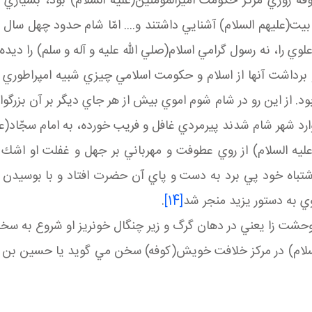
وفه روزي مركز حكومت اميرالمؤمنين(عليه السلام) بود، بسياري
بيت(عليهم السلام) آشنايي داشتند و.... امّا شام حدود چهل سال ز
لوي را، نه رسول گرامي اسلام(صلي الله عليه و آله و سلم) را ديد
ي و برداشت آنها از اسلام و حكومت اسلامي چيزي شبيه امپراطوري 
ده بود. از اين رو در شام شوم اموي بيش از هر جاي ديگر بر آن ب
 وارد شهر شام شدند پيرمردي غافل و فريب خورده، به امام سجّاد
م(عليه السلام) از روي عطوفت و مهرباني بر جهل و غفلت او اشك
اشتباه خود پي برد به دست و پاي آن حضرت افتاد و با بوسيدن 
وي به دستور يزيد منجر شد
[14]
.
ر وحشت زا يعني در دهان گرگ و زير چنگال خونريز او شروع به سخن
السلام) در مركز خلافت خويش(كوفه) سخن مي گويد يا حسين بن عل