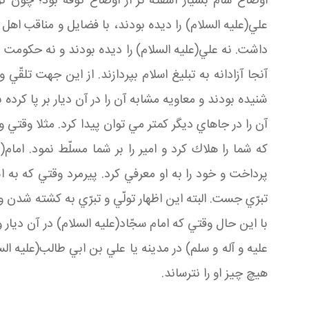
اوضاع شام بسيار آشفته تر از اوضاع كوفه بود؛ چون ك
علي(عليه السلام) را ديده بودند، با فضايل و مناقب اهل 
داشت. نه علي(عليه السلام) را ديده بودند و نه حكومت ع
آنجا آزادانه به تبليغ اسلام بپردازند. از اين جهت تلقّ
شنيده بودند و معاويه مشابه آن را در آن ديار بر پا كر
آن را در جاهاي ديگر كمتر مي توان پيدا كرد. مثلا وقتي
كه شما را هلاك كرد و امير را بر شما مسلّط نمود. اما
پرداخت و خود را به او معرفي كرد. پيرمرد وقتي كه به 
تبرّي جست. البته اين اظهار تولّي و تبرّي به كشته شدن 
با اين حال وقتي كه امام سجّاد(عليه السلام) در آن ديا
عليه و آله و سلم) در مدينه يا علي بن ابي طالب(عليه 
هيچ چيز او را نترساند.