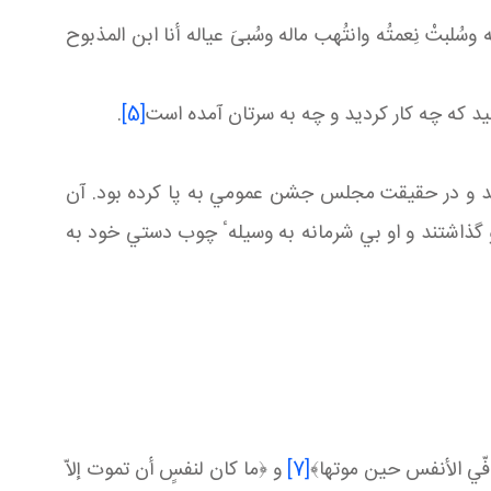
لبتْ نِعمتُه وانتُهب ماله وسُبىَ عياله أنا ابن المذبوح
د كه چه كار كرديد و چه به سرتان آمده است
[5]
.
 كند و در حقيقت مجلس جشن عمومي به پا كرده بود. آن
 او گذاشتند و او بي شرمانه به وسيلهٴ چوب دستي خود به
فّي الأنفس حين موتها﴾
[7]
و ﴿ما كان لنفسٍ أن تموت إلاّ