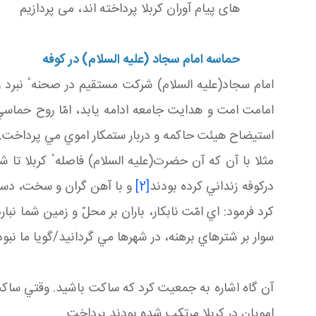
های پیام آوران کربلا پرداخته اند، می پردازیم
حماسه امام سجاد (عليه السلام) در کوفه
امام سجاد(عليه السلام) شركت مستقيم در صحنهٴ نبرد و
امامت امت و هدايت جامعه ادامه يابد، امّا روح حماس
استيضاح هيئت حاكمه و دربار ستمكار اموي مي پرداخت.
مثلا با آن كه آن حضرت(عليه السلام) فاصلهٴ كربلا تا ش
دركوفه زنداني كرده بودند
[2]
و با آهن گران و سخت، دست 
كرد فرمود: اي امّت نابكار، باران بر محلّ و زمين شما نبا
سوار بر شترهاي برهنه، در شهرها مي گردانيد/گويا ما نبو
آن گاه اشاره به جمعيت كرد كه ساكت باشيد. وقتي ساكت 
امويان در كربلا مرتكب شده بودند پرداخت.