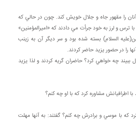
نان را مقهور جاه و جلال خويش كند. چون در حالي كه
ا ترس و لرز به خود جرأت مي دادند كه «اميرالمؤمنين»
عليه السلام) بسته شده بود و سر ديگر آن به زينب
ها را در حضور يزيد حاضر كردند.
ال ببيند چه خواهي كرد؟ حاضران گريه كردند و لذا يزيد
با اطرافيانش مشاوره كرد كه با او چه كنم؟
كرد كه با موسي و برادرش چه كنم؟ گفتند: به آنها مهلت