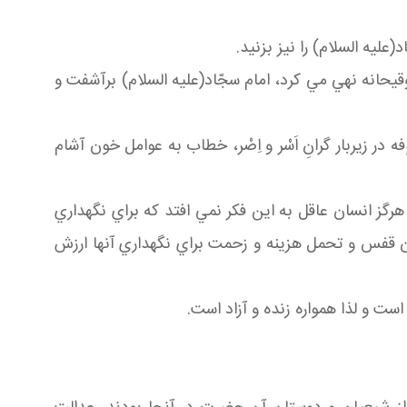
عليه السلام) را نيز بزنيد.
قيحانه نهي مي كرد، امام سجّاد(عليه السلام) برآشفت و
وفه در زيربار گرانِ اَسْر و اِصْر، خطاب به عوامل خون آشام
 هرگز انسان عاقل به اين فكر نمي افتد كه براي نگهداري
ن قفس و تحمل هزينه و زحمت براي نگهداري آنها ارزش
 و لذا همواره زنده و آزاد است.