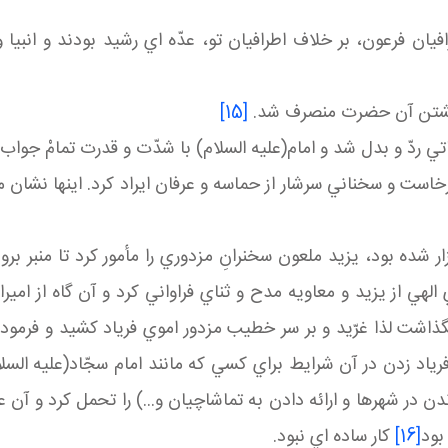
يان فرعون، بر خلاف اطرافيان تو، عدّه اي رشيد بودند و انبيا
ز كشتن آن حضرت منصرف شد.
[15]
ي ردّ و بدل شد و امام(عليه السلام) با شدّت و قدرت تمامْ جواب ا
رخاست و سخناني سرشار از حماسه و عرفان ايراد كرد. اينها نشان
بود، يزيد ملعون سخنرانِ مزدوري را مأمور كرد تا منبر برود و
الهي از يزيد و معاويه مدح و ثناي فراواني كرد و آن گاه از امير
ام نگذاشت لذا غرّيد و بر سر خطيب مزدور اموي فرياد كشيد و فرم
رياد زدن در آن شرايط براي كسي كه مانند امام سجّاد(عليه ال
دن در شهرها و ارائه دادن به تماشاچيان و...) را تحمل كرد و آ
بود
[16]
كار ساده اي نبود.