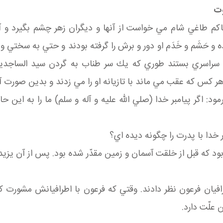
وت
حاكم طاغي شام مي خواست از آنها و ديگران زهر چشم بگيرد و آ
حَشَم و خَدَم او دور و برش را گرفته بودند و حتي به سختي و ب
 سراسري بستند طوري كه يك سر طناب به گردن سيد الساجدين(
هر كس كه عقب مي ماند با تازيانه او را مي زدند و بدين صورت آن
ود: اگر پيامبر خدا (صلي الله عليه و آله و سلم) ما را به اين ح
ر خدا با پدرت را چگونه ديده اي؟
ود كه قبل از خلقت آسمان و زمين مقدّر شده بود. پس از آن يزيد 
طرافيان فرعون نظر دادند. وقتي كه فرعون با اطرافيانش مشورت 
 علّت دارد.