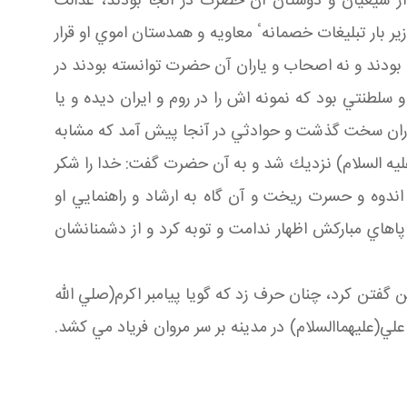
 از شيعيان و دوستان آن حضرت در آنجا بودند، عدالت
ير بار تبليغات خصمانهٴ معاويه و همدستان اموي او قرار
ه بودند و نه اصحاب و ياران آن حضرت توانسته بودند در
و سلطنتي بود كه نمونه اش را در روم و ايران ديده و يا
زرگواران سخت گذشت و حوادثي در آنجا پيش آمد كه مشابه
(عليه السلام) نزديك شد و به آن حضرت گفت: خدا را شكر
 اندوه و حسرت ريخت و آن گاه به ارشاد و راهنمايي او
پاهاي مباركش اظهار ندامت و توبه كرد و از دشمنانشان
 گفتن كرد، چنان حرف زد كه گويا پيامبر اكرم(صلي الله
ي(عليهماالسلام) در مدينه بر سر مروان فرياد مي كشد.