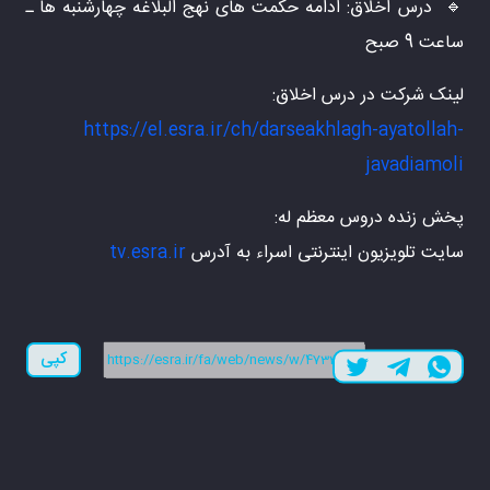
🔹 درس اخلاق: ادامه حکمت های نهج البلاغه چهارشنبه ها ـ
ساعت 9 صبح
لینک شرکت در درس اخلاق:
https://el.esra.ir/ch/darseakhlagh-ayatollah-
javadiamoli
پخش زنده دروس معظم له:
سایت تلویزیون اینترنتی اسراء به آدرس
tv.esra.ir
لینک کوتاه:
کپی