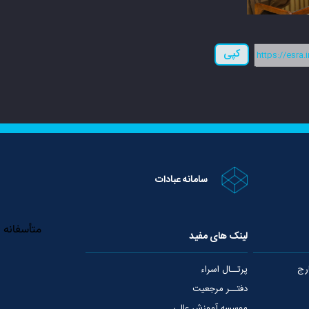
کپی
سامانه عبادات
لینک های مفید
رج
پرتــال اسراء
دفتــر مرجعیت
موسسه آموزش عالی