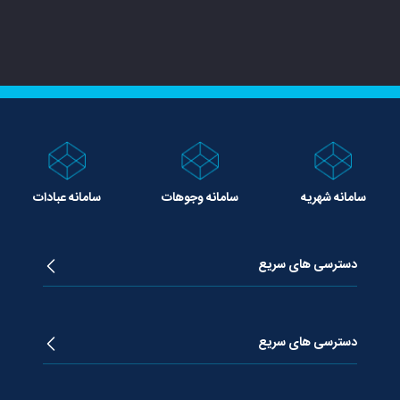
سامانه شهریه
سامانه وجوهات
سامانه عبادات
دسترسی های سریع
زندگینامه آیت الله جوادی آملی
دروس تفسیر معظم له
دسترسی های سریع
دروس اخلاق معظم له
دروس فقه معظم له
پژوهشگاه علـوم وحیــانی معارج