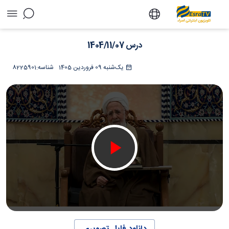
درس 1404/11/07 - تلویزیون آنلاین اسراء
درس 1404/11/07
یک‌شنبه 09 فروردین 1405
شناسه:
8225901