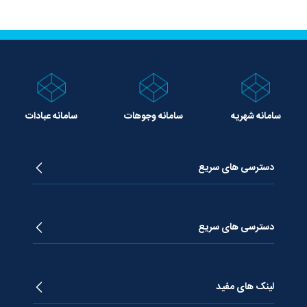
سامانه شهریه
سامانه وجوهات
سامانه عبادات
دسترسی های سریع
زندگینامه آیت الله جوادی آملی
دروس تفسیر معظم له
دسترسی های سریع
دروس اخلاق معظم له
دروس فقه معظم له
پژوهشگاه علـوم وحیــانی معارج
استفتائات معظم له
پایگاه اطلاع رسانی اسراء
لینک های مفید
پیام های معظم له
فصلنامه علوم قرآنی معارج