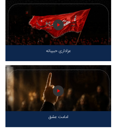
عزاداری حبیبانه
امامت عشق