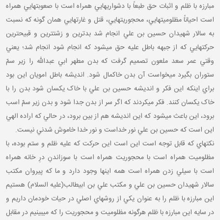
مبارزه با ظلم و اثبات حق طبعاً با دشواري هايي همراه است با صعوبت هايي همراه
است احياناً مظلوميت هايي، محجوريت هايي، قتل و غارت هايي همان گونه که نسبت
به سالار شهيدان حسين بن علي انجام شد بدترين و زشت ترين و قبيح ترين
حرکت هايي که از جبهه باطل عليه حق مي شود که انجام شود انجام شد؛ يعني
وقتي عمر سعد ملعون تصميم گرفت که بدن مطهر ابي عبدالله را زير سمّ
ستوران بگيرد مي خواست آن بدن خاکمال شود. انديشه باطل امويان اين بود
براي اينکه اين فکر و انديشه حسين بن علي با خاک يکسان شود بدن را با
خاک يکسان کنند. فکر مي کردند که اگر سر از بدن جدا شود و بدن زير سمّ اسب
برود، اين باعث مي شود که اين انديشه هم از بين برود، در حالي که اراده الهي
اين است که حسين بن علي نور خداست و نور خدا خاموش شدني نيست.
نکته اي که قابل توجه است اين است اين حرکت که عليه ظلم و ستم بوده، با
مظلوميت همراه است با محجوريت همراه است با سوزاندنِ درِ خانه همراه
است با سيلي زدن همراه است همه اينها وجود دارد و ما که پيروان مکتب
سالار شهيدان حسين بن علي و مکتب علي بن ابيطالب(عليه السلام) هستيم
اين مبارزه با ظلم را به عنوان يکي از روش هاي اصلي در حيات خودمان داريم و
در سايه اين مبارزه با ظلم هر گونه مظلوميت و محجوريت را که مي بينيم در مقابل