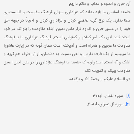
آن حزن و اندوه و عذاب و ماتم داريم.
جامعه اسلامي ما بايد بداند که عزاداري منهاي فرهنگ مقاومت و ظلم ستيزي
معنا ندارد. يک نوع گريه عاطفي کردن و عزاداري کردن و احياناً در جبهه حق
خود را در مسير حزن و اندوه قرار دادن بدون اينکه مقاومت را بتوانند در خود
ايجاد کنند اين يک امر کم اجر و کم ثوابي است. فرهنگ عزاداري ما با فرهنگ
مقاومت ما عجين و همراه است و آميخته است همان گونه که در زيارت عاشورا
ما مي بينيم از يک طرف نفرين و لعن نسبت به دشمنان، از آن طرف هم گريه و
اشک و آه است. اميدواريم که جامعه ما فرهنگ عزاداري را در متن اصل اصيل
مقاومت ببينند و تقويت کنند.
«و السلام عليکم و رحمة الله و برکاته»
[1]
. سوره لقمان، آيه30.
[2]
. سوره آل عمران، آيه60.