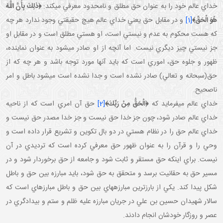
داي عالم خود را به عنوان حق مطلق و نامحدود معرفي مي کند:
﴿ذلِكَ بِأَنَّ اللَّهَ
ُوَ الْحَقّ﴾
[1]
و در مقابل حق يعني خداي عالم هيچ حقيقتي وجود ندارد هر چه
که هست محکوم به عدم و نيستي است، او هستي مطلق است و در مقابل او
جز نيستي چيز ديگري نيست. اما آنچه از او صادر مي شود به عنوان نماينده،
ظهور و جلوه حق، اموري است که بايد آنها مورد توجه باشد و هر چه که از
حق(سبحانه و تعالي) صادر نشده است و جدا نشده است مي شود باطل و امر
ناصحيح.
داي عالم مي فرمايد که
﴿الْحَقُّ مِنْ رَبِّكَ﴾
[2]
حق آن امري است که از ناحيه
خداي عالم صادر شود، چون جز خدا حق نيست و جز خدا مصدر حق نيست و
خداي عالم حق را در نظام هستي در دو بال تکوين و تشريع قرار داده است و
وحي را و قرآن را به عنوان ظهور حق معرفي کرده است که ترديدي در آن
نيست. براي اينکه حق مستقر و ثابت شود و جامعه از حق برخوردار شود و در
مسير حق به حقانيت برسد و متحقق به حق شود، بايد مبارزه بين حق و باطل
شکل پيدا کند. يکي از بارزترين مبارزه هاي بين حق و باطل مبارزه اي است که
سالار شهيدان حسين بن علي در جريان مبارزه عليه ظلم و ستم و بيدادگري در
عصر و روزگار خودشان انجام دادند.