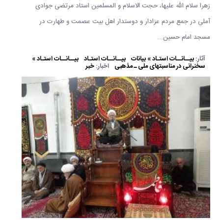
زهرا سلام الله علیها، حجت الاسلام و المسلمین استاد مرتضی جوادی
آملی در جمع مردم عزادار و دوستدار اهل بیت عصمت و طهارت در
مسجد امام حسین...
آثار:
بیــانــات استـاد » بیانات
بیــانــات استـاد
بیــانــات استـاد »
سخنرانی در مناسبتهای ملی ـ مذهبی
اخبار:
خبر