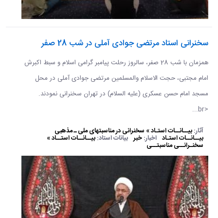
سخنرانی استاد مرتضی جوادی آملی در شب 28 صفر
همزمان با شب 28 صفر، سالروز رحلت پیامبر گرامی اسلام و سبط اکبرش
امام مجتبی، حجت الاسلام والمسلمین مرتضی جوادی آملی در محل
مسجد امام حسن عسکری (علیه السلام) در تهران سخنرانی نمودند.
<br...
آثار:
بیــانــات استـاد » سخنرانی در مناسبتهای ملی ـ مذهبی
بیــانــات استـاد
اخبار:
خبر
بیانات استاد:
بیــانــات استــاد »
سخنـرانــی مناسبتــی