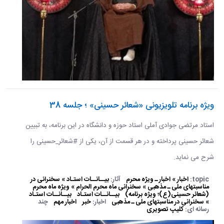
ویژه برنامه تلویزیونی «شعائر حسینی» ؛ جلسه 38
استاد مرتضی جوادی آملی استاد حوزه و دانشگاه در این برنامه، به تبیین
شعائر حسینی پرداخته و در هر قسمت از آن، یکی از #شعائر_حسینی را
شرح می نماید.
topic:
اخبار » اخبار ـ ویژه محرم
آثار:
بیــانــات استـاد » سخنرانی در
مناسبتهای ملی ـ مذهبی » سخنرانی ماه محرم الحرام » ویژه ماه محرم
(شعائر حسینی(ع)؛ ویژه برنامه)
بیــانــات استـاد
بیــانــات استـاد
» سخنرانی در مناسبتهای ملی ـ مذهبی
اخبار:
خبر
اخبار مهم
چند
رسانه ای:
کلیپ تصویری