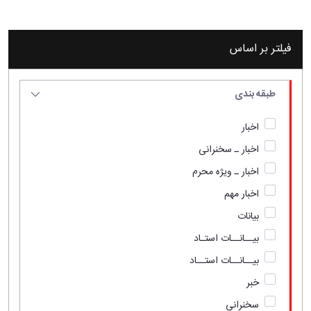
فیلتر بر اساس
طبقه بندی
اخبار
اخبار ـ سخنرانی
اخبار ـ ویژه محرم
اخبار مهم
بیانات
بیــانــات استـاد
بیــانــات استــاد
خبر
سخنرانی