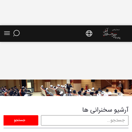
آرشیو کل سخنرانی ها - سایت استاد مرتضی جوادی
آملی
آرشیو سخنرانی ها
جستجو