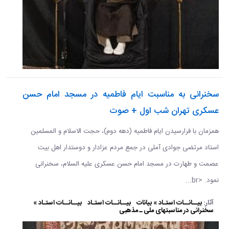
سخنرانی به مناسبت ایام فاطمیه در مسجد امام حسن
عسکری تهران شب اول + صوت
همزمان با فرارسیدن ایام فاطمیه (دهه دوم)، حجت الاسلام و المسلمین
استاد مرتضی جوادی آملی در جمع مردم عزادار و دوستدار اهل بیت
عصمت و طهارت در مسجد امام حسن عسکری علیه السلام، سخنرانی
نمود. <br...
آثار:
بیــانــات استـاد » بیانات
بیــانــات استـاد
بیــانــات استـاد »
سخنرانی در مناسبتهای ملی ـ مذهبی