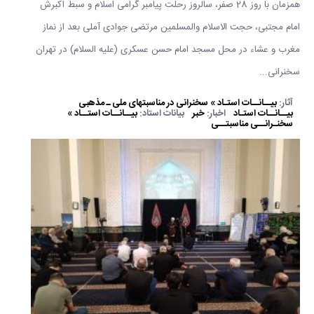
همزمان با روز 28 صفر، سالروز رحلت پیامبر گرامی اسلام و سبط اکبرش
امام مجتبی، حجت الاسلام والمسلمین مرتضی جوادی آملی بعد از نماز
مغرب و عشاء در محل مسجد امام حسن عسکری (علیه السلام) در تهران
سخنرانی...
آثار:
بیــانــات استـاد » سخنرانی در مناسبتهای ملی ـ مذهبی
بیــانــات استـاد
اخبار:
خبر
بیانات استاد:
بیــانــات استــاد »
سخنـرانــی مناسبتــی