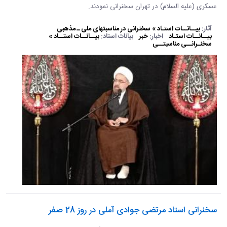
عسکری (علیه السلام) در تهران سخنرانی نمودند. ​​​​​​​
آثار:
بیــانــات استـاد » سخنرانی در مناسبتهای ملی ـ مذهبی
بیــانــات استـاد
اخبار:
خبر
بیانات استاد:
بیــانــات استــاد »
سخنـرانــی مناسبتــی
سخنرانی استاد مرتضی جوادی آملی در روز 28 صفر