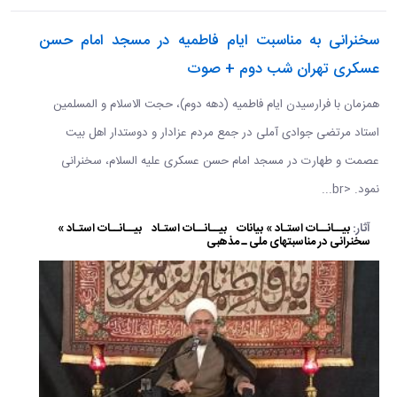
سخنرانی به مناسبت ایام فاطمیه در مسجد امام حسن
عسکری تهران شب دوم + صوت
همزمان با فرارسیدن ایام فاطمیه (دهه دوم)، حجت الاسلام و المسلمین
استاد مرتضی جوادی آملی در جمع مردم عزادار و دوستدار اهل بیت
عصمت و طهارت در مسجد امام حسن عسکری علیه السلام، سخنرانی
نمود. <br...
آثار:
بیــانــات استـاد » بیانات
بیــانــات استـاد
بیــانــات استـاد »
سخنرانی در مناسبتهای ملی ـ مذهبی