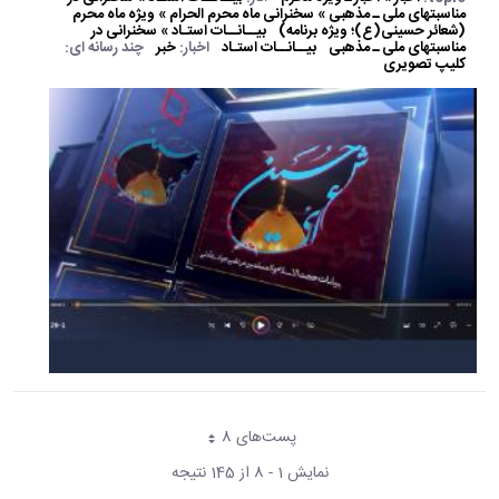
مناسبتهای ملی ـ مذهبی » سخنرانی ماه محرم الحرام » ویژه ماه محرم
(شعائر حسینی(ع)؛ ویژه برنامه)
بیــانــات استـاد » سخنرانی در
مناسبتهای ملی ـ مذهبی
بیــانــات استـاد
اخبار:
خبر
چند رسانه ای:
کلیپ تصویری
پست‌‌های 8
هر صفحه
نمایش 1 - 8 از 145 نتیجه