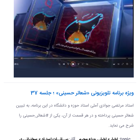
ویژه برنامه تلویزیونی «شعائر حسینی» ؛ جلسه 37
استاد مرتضی جوادی آملی استاد حوزه و دانشگاه در این برنامه، به تبیین
شعائر حسینی پرداخته و در هر قسمت از آن، یکی از #شعائر_حسینی را
شرح می نماید.
topic:
اخبار » اخبار ـ ویژه محرم
آثار:
بیــانــات استـاد » سخنرانی در