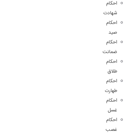
احکام
شهادت
احکام
صید
احکام
ضمانت
احکام
طلاق
احکام
طهارت
احکام
غسل
احکام
غصب