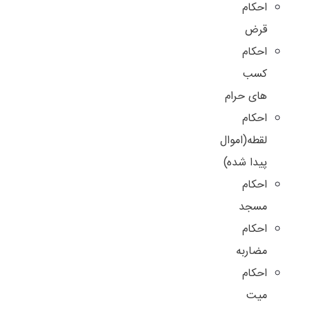
احکام
قرض
احکام
کسب
های حرام
احکام
لقطه(اموال
پیدا شده)
احکام
مسجد
احکام
مضاربه
احکام
میت