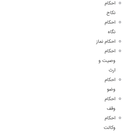
احکام
نکاح
احکام
نگاه
احکام نماز
احکام
وصیت و
ارث
احکام
وضو
احکام
وقف
احکام
وکالت