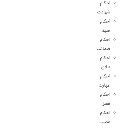
احکام
شهادت
احکام
صید
احکام
ضمانت
احکام
طلاق
احکام
طهارت
احکام
غسل
احکام
غصب