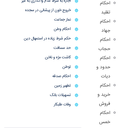
اجاره به شرط عدم واگذاری به غیر
احکام
خروج خون از پیشانی در سجده
تقلید
نماز جماعت
احکام
احکام وطن
جهاد
حکم شرط زیاده در استمهال دین
احکام
حد مسافت
حجاب
کاشت مژه و ناخن
احکام
حدود و
توطن
دیات
احکام صدقه
احکام
تطهیر زمین
خرید و
تسهیلات بانک
فروش
وفات طلبکار
احکام
خمس