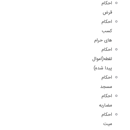
احکام
قرض
احکام
کسب
های حرام
احکام
لقطه(اموال
پیدا شده)
احکام
مسجد
احکام
مضاربه
احکام
میت