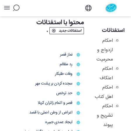
آرشیو استفتائات و توضیح المسائل - دفتر
محتوا با استفتائات
.
استفتائات
استفتائات جدید
احکام
ازدواج و
نماز قصر
محرمیت
رد مظالم
احکام
وفات طلبکار
اعتکاف
سجده کردن بر پشت مهر
احکام
حد ترخص
اهل کتاب
قصر و اتمام زائران کربلا
احکام
اعراض از وطن اصلی با قصد
تشریح و
ایجاد عمدی جبیره
پیوند