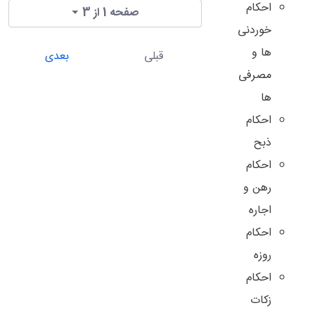
احکام
صفحه 1 از 3
خوردنی
ها و
قبلی
بعدی
مصرفی
ها
احکام
ذبح
احکام
رهن و
اجاره
احکام
روزه
احکام
زکات