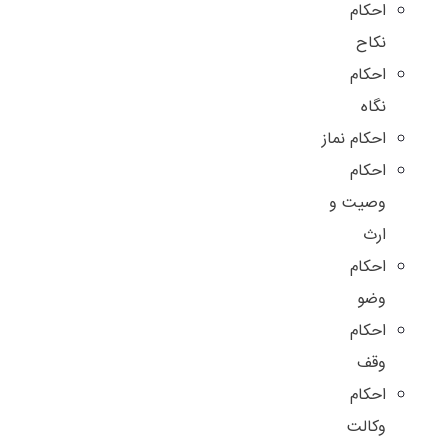
احکام
نکاح
احکام
نگاه
احکام نماز
احکام
وصیت و
ارث
احکام
وضو
احکام
وقف
احکام
وکالت