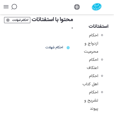
آرشیو استفتائات و توضیح المسائل - دفتر
محتوا با استفتائات
احکام شهادت
.
استفتائات
احکام
ازدواج و
احكام شهادت
محرمیت
احکام
اعتکاف
احکام
اهل کتاب
احکام
تشریح و
پیوند