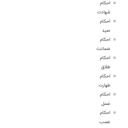
احکام
شهادت
احکام
صید
احکام
ضمانت
احکام
طلاق
احکام
طهارت
احکام
غسل
احکام
غصب