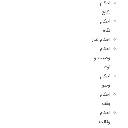
احکام
نکاح
احکام
نگاه
احکام نماز
احکام
وصیت و
ارث
احکام
وضو
احکام
وقف
احکام
وکالت