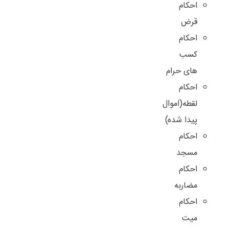
احکام
قرض
احکام
کسب
های حرام
احکام
لقطه(اموال
پیدا شده)
احکام
مسجد
احکام
مضاربه
احکام
میت