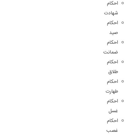
احکام
شهادت
احکام
صید
احکام
ضمانت
احکام
طلاق
احکام
طهارت
احکام
غسل
احکام
غصب