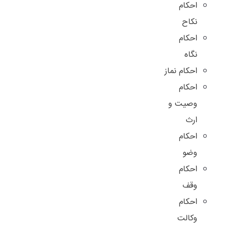
احکام
نکاح
احکام
نگاه
احکام نماز
احکام
وصیت و
ارث
احکام
وضو
احکام
وقف
احکام
وکالت