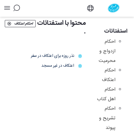
آرشیو استفتائات و توضیح المسائل - دفتر
محتوا با استفتائات
احکام اعتکاف
.
استفتائات
احکام
ازدواج و
نذر روزه برای اعتکاف در سفر
محرمیت
اعتكاف در غير مسجد
احکام
اعتکاف
احکام
اهل کتاب
احکام
تشریح و
پیوند