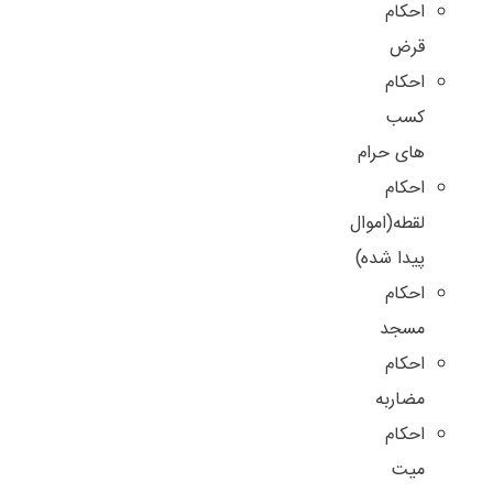
احکام
قرض
احکام
کسب
های حرام
احکام
لقطه(اموال
پیدا شده)
احکام
مسجد
احکام
مضاربه
احکام
میت