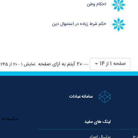
احکام وطن
حکم شرط زیاده در استمهال دین
صفحه 1 از 14
— 20 آیتم به ازای صفحه
نمایش 1 - 20 از 265 نتیجه
سامانه عبادات
لینک های مفید
رج
پرتــال اسراء