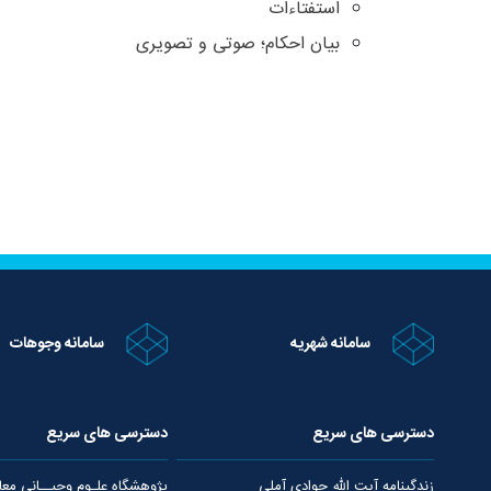
استفتاءات
بیان احکام؛ صوتی و تصویری
سامانه شهریه
سامانه وجوهات
دسترسی های سریع
دسترسی های سریع
زندگینامه آیت الله جوادی آملی
پژوهشگاه علـوم وحیــانی معا