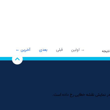
→ اولین
قبلی
بعدی
آخرین ←