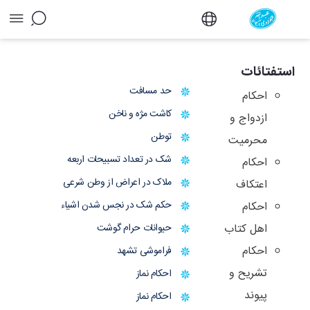
آرشیو استفتائات و توضیح المسائل - دفتر
استفتائات
حد مسافت
احکام
کاشت مژه و ناخن
ازدواج و
توطن
محرمیت
شک در تعداد تسبیحات اربعه
احکام
ملاک در اعراض از وطن شرعی
اعتکاف
حکم شک در نجس شدن اشیاء
احکام
اهل کتاب
حیوانات حرام گوشت
احکام
فراموشی تشهد
تشریح و
احکام نماز
پیوند
احکام نماز