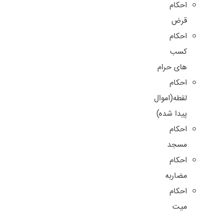
احکام
قرض
احکام
کسب
های حرام
احکام
لقطه(اموال
پیدا شده)
احکام
مسجد
احکام
مضاربه
احکام
میت