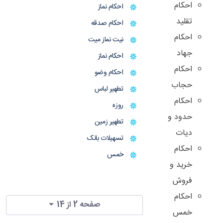
احکام
احکام نماز
تقلید
احکام صدقه
احکام
نیت نماز میت
جهاد
احکام نماز
احکام
احکام وضو
حجاب
تطهیر لباس
احکام
روزه
حدود و
تطهیر زمین
دیات
تسهیلات بانک
احکام
خمس
خرید و
فروش
احکام
صفحه 2 از 14
خمس