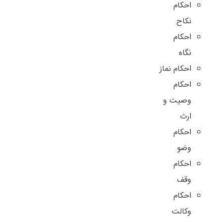
احکام
نکاح
احکام
نگاه
احکام نماز
احکام
وصیت و
ارث
احکام
وضو
احکام
وقف
احکام
وکالت