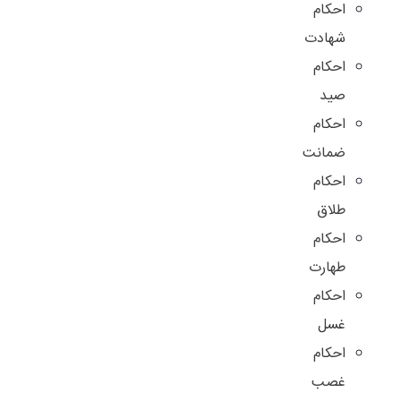
احکام
شهادت
احکام
صید
احکام
ضمانت
احکام
طلاق
احکام
طهارت
احکام
غسل
احکام
غصب