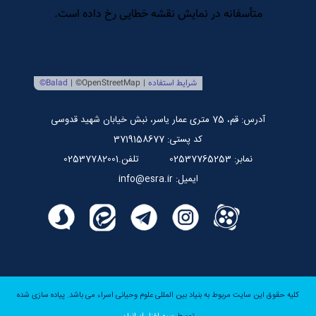
مرکز بین المللی نشر اسراء
صندوق قرض الحسنه اسراء
پایگاه اطلاع رسانی استاد مرتضی جوادی آملی
آدرس: قم، 75 متری عمار یاسر، نبش خیابان شهید قدوسی
کد پستی: 3719158677
نمابر: 02537765253
تلفن.02537782001
ایمیل: info@esra.ir
کلیه حقوق این سایت مربوط به بنیاد بین المللی علوم وحیانی اسراء می باشد.
پیاده سازی شده