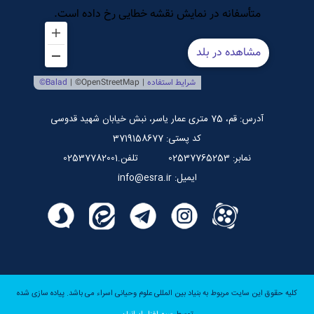
مرکز بین المللی نشر اسراء
صندوق قرض الحسنه اسراء
پایگاه اطلاع رسانی استاد مرتضی جوادی آملی
آدرس: قم، 75 متری عمار یاسر، نبش خیابان شهید قدوسی
کد پستی: 3719158677
نمابر: 02537765253
تلفن.02537782001
ایمیل: info@esra.ir
کلیه حقوق این سایت مربوط به بنیاد بین المللی علوم وحیانی اسراء می باشد.
پیاده سازی شده