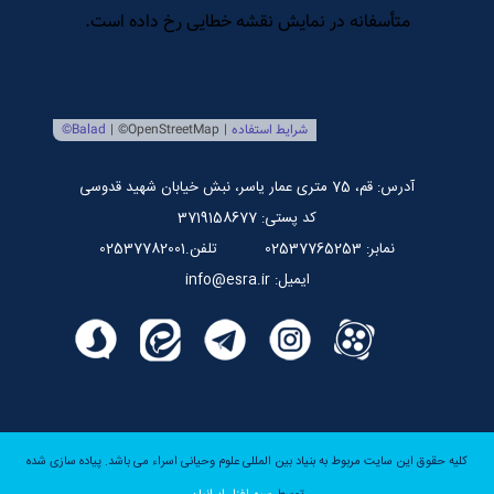
مرکز بین المللی نشر اسراء
صندوق قرض الحسنه اسراء
پایگاه اطلاع رسانی استاد مرتضی جوادی آملی
آدرس: قم، 75 متری عمار یاسر، نبش خیابان شهید قدوسی
کد پستی: 3719158677
نمابر: 02537765253
تلفن.02537782001
ایمیل: info@esra.ir
کلیه حقوق این سایت مربوط به بنیاد بین المللی علوم وحیانی اسراء می باشد.
پیاده سازی شده