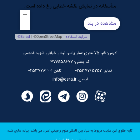
مرکز بین المللی نشر اسراء
صندوق قرض الحسنه اسراء
پایگاه اطلاع رسانی استاد مرتضی جوادی آملی
آدرس: قم، 75 متری عمار یاسر، نبش خیابان شهید قدوسی
کد پستی: 3719158677
نمابر: 02537765253
تلفن.02537782001
ایمیل: info@esra.ir
کلیه حقوق این سایت مربوط به بنیاد بین المللی علوم وحیانی اسراء می باشد.
پیاده سازی شده