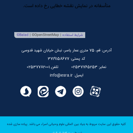
مرکز بین المللی نشر اسراء
صندوق قرض الحسنه اسراء
پایگاه اطلاع رسانی استاد مرتضی جوادی آملی
آدرس: قم، 75 متری عمار یاسر، نبش خیابان شهید قدوسی
کد پستی: 3719158677
نمابر: 02537765253
تلفن.02537782001
ایمیل: info@esra.ir
کلیه حقوق این سایت مربوط به بنیاد بین المللی علوم وحیانی اسراء می باشد.
پیاده سازی شده