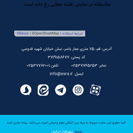
مرکز بین المللی نشر اسراء
صندوق قرض الحسنه اسراء
پایگاه اطلاع رسانی استاد مرتضی جوادی آملی
آدرس: قم، 75 متری عمار یاسر، نبش خیابان شهید قدوسی
کد پستی: 3719158677
نمابر: 02537765253
تلفن.02537782001
ایمیل: info@esra.ir
کلیه حقوق این سایت مربوط به بنیاد بین المللی علوم وحیانی اسراء می باشد.
پیاده سازی شده
توسط
سپهرافزار ایرانیان