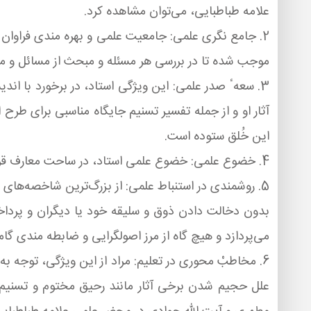
علامه طباطبایی، می‌توان مشاهده كرد.
2. جامع نگری علمی: جامعیت علمی و بهره مندی فراوان 
موجب شده تا در بررسی هر مسئله و مبحث از مسائل و مباح
3. سعهٴ صدر علمی: این ویژگی استاد، در برخورد با 
آثار او و از جمله تفسیر تسنیم جایگاه مناسبی برای طرح
این خُلق ستوده است.
4. خضوع علمی: خضوع علمی استاد، در ساحت معارف قرآنی و روایی، در جای جای آثار گوناگون و از جمله تسنیم آشكار است.
5. روشمندی در استنباط علمی: از بزرگ‌ترین شاخصه‌ها
بدون دخالت دادن ذوق و سلیقه خود یا دیگران و پرداخ
می‌پردازد و هیچ گاه از مرز اصولگرایی و ضابطه مندی گامی
6. مخاطبْ محوری در تعلیم: مراد از این ویژگی، توج
علل حجیم شدن برخی آثار مانند رحیق مختوم و تسنیم 