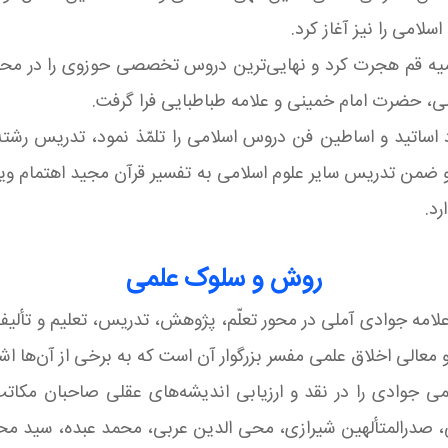
لامی را نیز آغاز كرد.
ق 1955 میلادی به حوزه علمیه قم هجرت كرد و نهایی‌ترین دروس تخصصی حوز
لی، حضرت امام خمینی و علامه طباطبایی فرا گرفت.
د اساتید و اساطین فن دروس اسلامی را تلمّذ نمود، تدریس رشته
می‌گذرد. او ضمن تدریس سایر علوم اسلامی به تفسیر قرآن مجید اهتمام 
روش و سلوک علمی
امه جوادی آملی در محور تعلّم، پژوهش، تدریس، تعلیم و تألیف 
و معالی اخلاق علمی مفسر بزرگوار آن است كه به برخی از آن‌ها اش
عظمی جوادی را در نقد و ارزیابی اندیشه‌های عقلی صاحبان مكا
 صدرالمتألهین شیرازی، محی الدین عربی، محمد عبده، سید محم