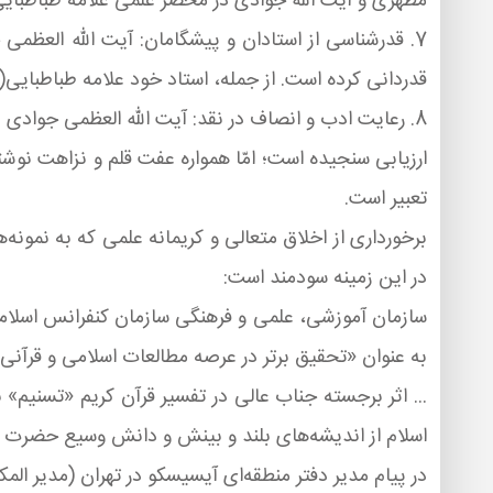
مطهری و آیت الله جوادی در محضر علمی علامه طباطبا
7. قدرشناسی از استادان و پیشگامان: آیت الله العظمی
قدردانی كرده است. از جمله، استاد خود علامه طباطبایی(
8. رعایت ادب و انصاف در نقد: آیت الله العظمی جوادی 
ارزیابی سنجیده است؛ امّا همواره عفت قلم و نزاهت نوشت
تعبیر است.
برخورداری از اخلاق متعالی و كریمانه علمی كه به نمونه‌ه
در این زمینه سودمند است:
سازمان آموزشی، علمی و فرهنگی سازمان كنفرانس اسلام
به عنوان «تحقیق برتر در عرصه مطالعات اسلامی و قرآنی» در سال 1385 شمسی خطاب به مفسّر، به عنوان «حكیم متألّه، فقیه و مفسر برجسته و گر
... اثر برجسته جناب عالی در تفسیر قرآن كریم «تسنیم»
اسلام از اندیشه‌های بلند و بینش و دانش وسیع حضرت عال
در پیام مدیر دفتر منطقه‌ای آیسیسكو در تهران (مدیر الم