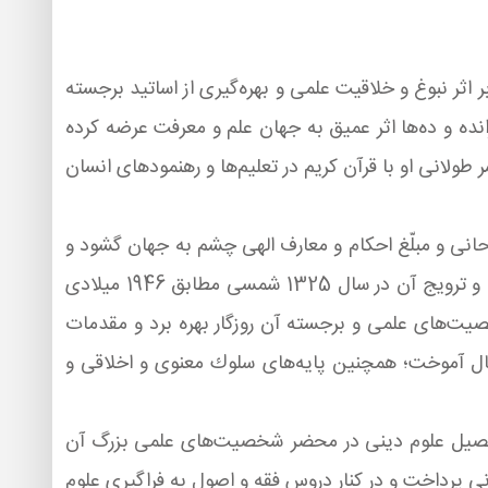
اثر نبوغ و خلاقیت علمی و بهره‌گیری از اساتید برجسته
ده و ده‌ها اثر عمیق به جهان علم و معرفت عرضه كرده
طولانی او با قرآن كریم در تعلیم‌ها و رهنمودهای انسان
خانواده‌ای روحانی و مبلّغ احكام و معارف الهی چشم به جهان گشود و
پس از گذراندن تحصیلات ابتدایی در زادگاه خود، و بر اثر علاقه خانوادگی به روحانیت و ایفای رسالت روحانی درباره دین و ترویج آن در سال 1325 شمسی مطابق 1946 میلادی
صیت‌های علمی و برجسته آن روزگار بهره برد و مقدمات
ال آموخت؛ همچنین پایه‌های سلوك معنوی و اخلاقی و
ر به ادامه تحصیل علوم دینی در محضر شخصیت‌های علمی بزرگ آن
پرداخت و در كنار دروس فقه و اصول به فراگیری علوم