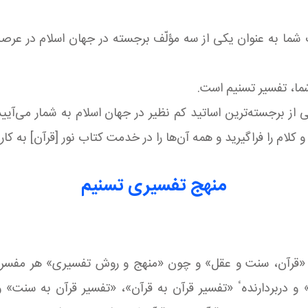
شما، تفسیر تسنیم است.
ز برجسته‌ترین اساتید كم نظیر در جهان اسلام به شمار می‌آیید 
م را فراگیرید و همه آن‌ها را در خدمت كتاب نور [قرآن] به كار گ
منهج تفسیری تسنیم
از «قرآن، سنت و عقل» و چون «منهج و روش تفسیری» هر مفسر، پ
و دربردارندهٴ «تفسیر قرآن به قرآن»، «تفسیر قرآن به سنت» و