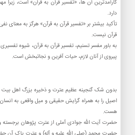
كارآمدترین آن ها، «تفسیر قرآن به قرآن» است، زیرا م
دارد.
تأكید بیشتر بر «تفسیر قرآن به قرآن» هرگز به معنای نف
قرآن نیست.
به باور مفسر تسنیم، تفسیر قرآن به قرآن، شیوه تفسیری
پیروی از آنان لازم، حیات آفرین و نجاتبخش است.
بدون شک گنجینه عظیم عترت و ذخیره بزرگ اهل بیت (علی
اصیل را به همراه گرایش حقیقی و میل واقعی به انسان 
هست.
حضرت آیت الله جوادی آملی از عترت پژوهان برجسته و ژ
حضرت محمد (صلی الله علیه و آله) و عترت پاک آن حض