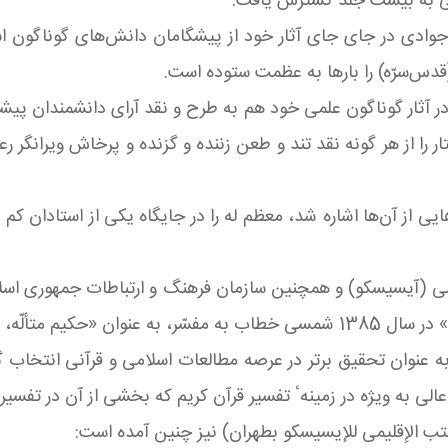
یی به بیست جلد گسترش یافت.
 جوادی در جای جای آثار خود از پیشگامان دانش‌های گوناگون اسل
قدس‌سرّه) را بارها به عظمت ستوده است.
در آثار گوناگون علمی خود هم به طرح و نقد آرای دانشمندان پیشی
ار را از هر گونه نقد تند و طعن زننده و گزنده و پرخاش ویرانگر 
ایی از آن‌ها اشاره شد، معظم له را در جایگاه یكی از استادان كم
ی (آیسیسكو) و همچنین سازمان فرهنگ و ارتباطات جمهوری اسلا
انقدر» چنین آورده‌اند:
 به عنوان تحقیق برتر در عرصه مطالعات اسلامی و قرآنی انتخاب
ی به ویژه در زمینهٴ تفسیر قرآن كریم كه بخشی از آن در تفسیر 
كتب الإقلیمی للإیسیسكو بطهران) نیز چنین آمده است: