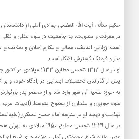
حكیم متأله، آیت الله العظمی جوادی آملی از دانشمندان 
در معرفت و معنویت، به جامعیت در علوم عقلی و نقلی ا
است. ژرفایی اندیشه، معالی و مكارم اخلاق و صلابت و اتق
ساز و فرهنگْ گسترش آشكار است.
او در سال 1312 شمسی مط
به حوزه علمیه آن شهر وارد شد و از محضر پدر بزرگوار
علوم حوزوی و مقداری از سطوح متوسط (ادبیات عرب، م
تهذیب و تهجد او در مدرسه امام حسن عسكری(علیه‌السل
در سال 1329 شمسی مطابق
عصر، مانند شیخ محمدتقی آملی، علامه حاج شیخ ابوالح