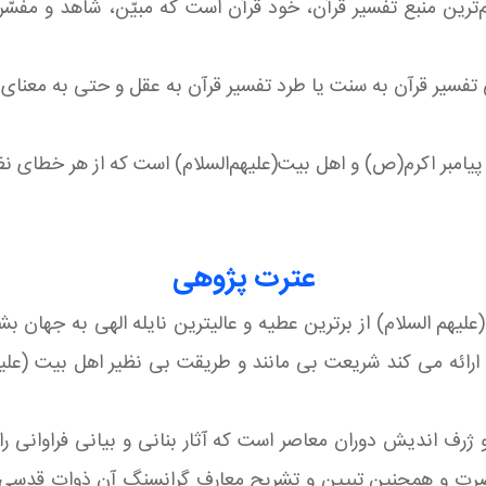
هم‌ترین منبع تفسیر قرآن، خود قرآن است كه مبيّن، شاهد و مف
ی تفسیر قرآن به سنت یا طرد تفسیر قرآن به عقل و حتی به معنای
 پیامبر اكرم(ص) و اهل بیت(علیهم‌السلام) است كه از هر خطای
عترت پژوهی
هم السلام) از برترین عطیه و عالیترین نایله الهی به جهان 
ارائه می کند شریعت بی مانند و طریقت بی نظیر اهل بیت (علیهم
رف اندیش دوران معاصر است که آثار بنانی و بیانی فراوانی را
رت و همچنین تبیین و تشریح معارف گرانسنگ آن ذوات قدسی ک