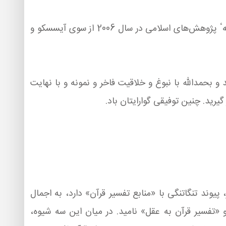
افتخار دارم كه تهنیت و تبریك خود را به مناسبت انتخاب شما به عنوان یكی از سه مؤلّف برجسته در جهان اسلام در عرصهٴ پژوهش‌های اسلامی در سال 2006 از سوی آیسسكو و
و بحمدالله با نبوغ و خلاقیت فاخر و نمونه و با نهایت
یرید. چنین توفیقی گوارایتان باد.
یوند تنگاتنگی با «منابع تفسیر قرآن» دارد، به اجمال
 «تفسیر قرآن به عقل» نامید. در میان این سه شیوه،