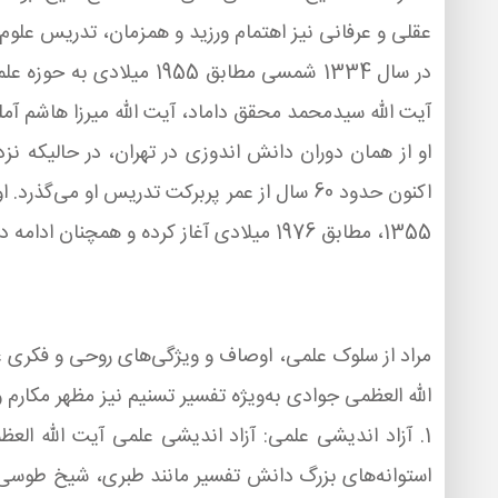
عقلی و عرفانی نیز اهتمام ورزید و همزمان، تدریس علوم اس
در سال 1334 شمسی مطاب
آیت الله سیدمحمد محقق داماد، آیت الله میرزا هاشم آم
او از همان دوران دانش اندوزی در تهران، در حالیکه نز
اكنون حدود 60 سال از عمر پربركت تدریس او 
1355، مطابق 1976 میلادی آغاز كرده و همچنان ادامه دارد.
مراد از سلوک علمی، اوصاف و ویژگی‌های روحی و فكری عل
الله العظمی جوادی به‌ویژه تفسیر تسنیم نیز مظهر مكارم 
1. آزاد اندیشی علمی: آزاد اندیشی علمی آیت الله ال
استوانه‌های بزرگ دانش تفسیر مانند طبری، شیخ طوسی،