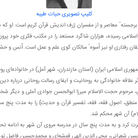
کلیپ تصویری حیات طیبه
برجستهٴ معاصر و از مفسران ژرف اندیش قرآن كریم است. او كه بر 
سلامی رسیده، هزاران شاگرد مستعد را در مكتب فكری خود پروران
ان رفتاری او نیز اُسوهٴ سالكان كوی علم و عمل است. اُنس و حشر 
ابق 1933 میلادی در كشور جمهوری اسلامی ایران (استان مازندران، شهر آمل) در 
ش، مرحوم حجت الاسلام میرزا ابوالحسن جوادی آملی و دیگر شخ
نطق، اصول فقه، فقه، تفسیر قرآن و حدیث) را به مدت پنج س
ام) آن شهر محكم شد.
 1950 میلادی به تهران هجرت كرد و به مدت پنج سال در مدرسه مروی آن شه
سن شعرانی، محی الدین الهی قمشه‌ای و محمدحسین فاضل تونی 