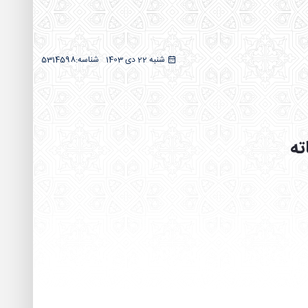
شنبه 22 دی 1403
شناسه:
5314598
ته