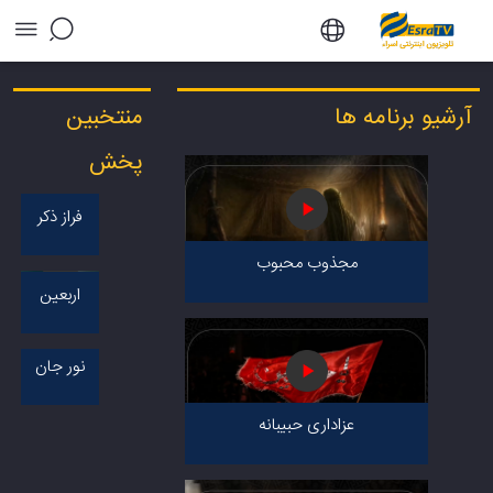
آرشیو برنامه ها - تلویزیون آنلاین اسراء
آرشیو برنامه ها
منتخبین
پخش
فراز ذکر
مجذوب محبوب
اربعین
معرفت
نور جان
/ ماه
مبارک
عزاداری حبیبانه
رمضان