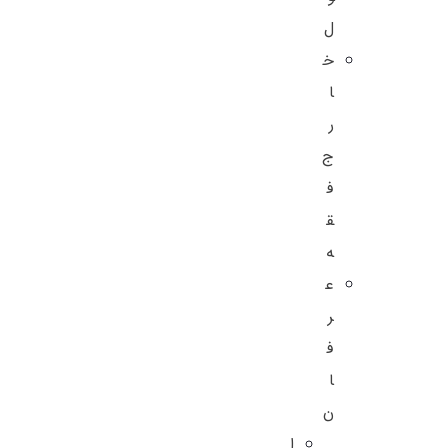
ل
خ
ا
ر
ج
ف
ق
ه
ع
ر
ف
ا
ن
ا