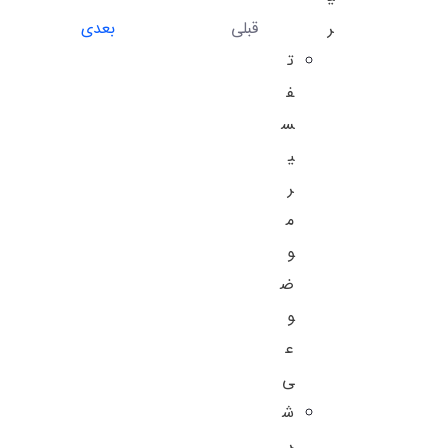
قبلی
بعدی
ر
ت
ف
س
ی
ر
م
و
ض
و
ع
ی
ش
ر