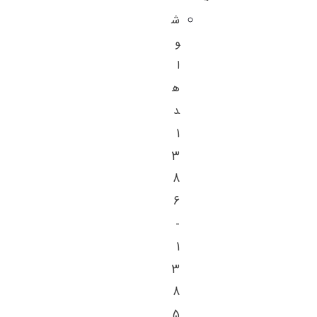
ش
و
ا
ه
د
1
3
8
6
-
1
3
8
5