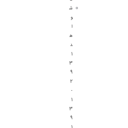
ش
و
ا
ه
د
1
3
9
2
-
1
3
9
1