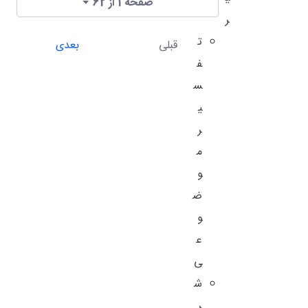
صفحه 1 از 62
ر
ت
قبلی
بعدی
ف
س
ی
ر
م
و
ض
و
ع
ی
ش
ر