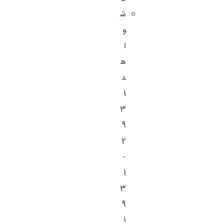
ش
و
ا
ه
د
1
3
9
2
-
1
3
9
1