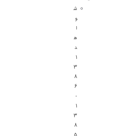
ش
و
ا
ه
د
1
3
8
6
-
1
3
8
5