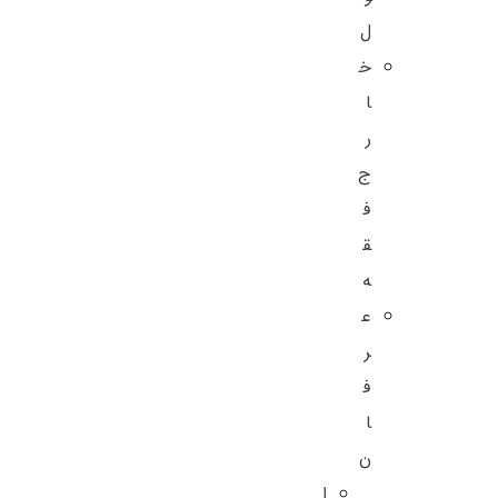
ل
خ
ا
ر
ج
ف
ق
ه
ع
ر
ف
ا
ن
ا