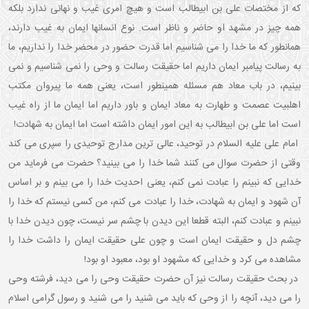
که از مختصات علی بن ابیطالب است و هیچ امری غیب و نهانی ندارد بلکه
همه چیز در مشهد او حاضر و ناظر است. نوع انسانها ایمان به غیب دارند،
همانطور که ما خدا را می شناسیم اما قدرت حضور در محضر خدا را نداریم، ما
به رسالت پیامبر ایمان داریم اما حقیقت رسالت و وحی را نمی شناسیم و نمی
بینیم، در باب معاد هم مسئله همینطور است، یعنی همه ما پیروان مکتب
اهلبیت عصمت و طهارت به معاد ایمان و باور داریم اما ایمان ما از راه غیب
است اما علی بن ابیطالب به این امور ایمان داشته است اما ایمان به شهادت!
​​​​​​​ امام علی علیه السلام در توحید، عالی ترین مدارج توحیدی را سپری می کند
وقتی از حضرت سوال می کنند شما خدا را می بینید؟ حضرت می فرماید من
خدایی که نبینم را عبادت نمی کنم، یعنی احدیت خدا را می بینم و بر اساس
آن شهود و ایمان به شهادت، خدا را عبادت می کنم، من کسی نیستم که خدا را
نبینم و عبادت کنم، البته قطعا این دیدن با چشم سر نیست، چون دیدن خدا با
چشم دل و حقیقت ایمان است و چون علی حقیقت ایمان را داشت خدا را
مشاهده می کرد و خدایی که مشهود او بود، معبود او بود!
در بحث حقیقت رسالت نیز آن حضرت حقیقت وحی را می دید، فرشته وحی
را می دید، آنچه را از وحی که باید می شنید را می شنید و رسول گرامی اسلام