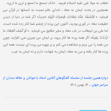
خطاب به مولا علی علیه السلام فرمود : «انک تسمع ما اسمع و تری ما اری».
همچنین در بحث ایمان به معاد ، خدای عالم نسبت به انسانها در قرآن می
رماید: «
فَكَشَفْنَا
عَنْكَ
غِطَاءَكَ
فَبَصَرُكَ الْيَوْمَ حَدِيدٌ» اگر شما در دنیا از دیدن
حقیقت معاد در کوری بودید، اکنون این پرده از چشم شما کنار زده شده است،
اما علی بن ابیطالب در باب معاد و سایر حقایق می فرماید: «
لَوْ كُشِفَ الْغِطَاءُ
مَا
ازْدَدْتُ يَقِيناً» اگر همه پرده ها کنار برود، بر ایمان من چیزی نمی افزاید، چون
من همه را می بینم و مشاهده می کنم و بر چهره من پرده ای نیست همه این
پرده ها کنار رفته و من به معاد، ایمان به شهادت دارم و نه ایمان به غیب.
دوازدهمین جلسه از سلسله گفتگوهای آنلاین استاد با جوانان و علاقه مندان از
سراسر جهان
ـ 14 بهمن 1401