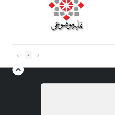
پیغام
صفحه
1
صفحه
قبلی
بعد