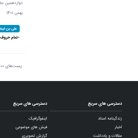
بهمن 1401
علی بن ابیط
-تمام حروف ا
پست‌‌های 100
هر ص
دسترسی های سریع
دسترسی های سریع
زندگینامه استاد
اینفوگرافیک
اخبار
فیش های موضوعی
مقالات و یادداشت
گزارش تصویری