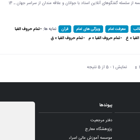
دوازدهمین جلسه از سلسله گفتگوهای آنلاین استاد با جوانان و علاقه مندان از سراسر جهان ـ 14
نمایه ها:
-تمام حروف الفبا
الب
معرفت امام
ویژگی های امام
قرآن
لفبا » ع
-تمام حروف الفبا » م
-تمام حروف الفبا » ق
نمایش 1 - 5 از 5 نتیجه
فحه
پیوندها
دفتر مرجعیت
پژوهشگاه معارج
موسسه آموزش عالی اسراء