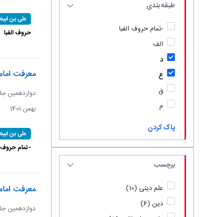
طبقه بندی
علی بن ابیط
-تمام حروف الفبا
حروف الفبا
الف
د
معرفت امام/
ع
ق
م
بهمن 1401
پاک کردن
علی بن ابیط
-تمام حروف ا
برچسب
معرفت امام
علم دینی
(10)
دین
(6)